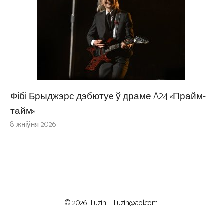
Фібі Брыджэрс дэбютуе ў драме A24 «Прайм-
тайм»
8 жніўня 2026
© 2026 Tuzin -
Tuzin@aol.com