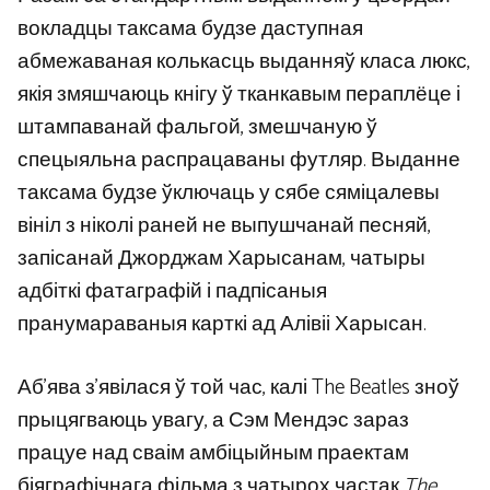
вокладцы таксама будзе даступная
абмежаваная колькасць выданняў класа люкс,
якія змяшчаюць кнігу ў тканкавым пераплёце і
штампаванай фальгой, змешчаную ў
спецыяльна распрацаваны футляр. Выданне
таксама будзе ўключаць у сябе сяміцалевы
вініл з ніколі раней не выпушчанай песняй,
запісанай Джорджам Харысанам, чатыры
адбіткі фатаграфій і падпісаныя
пранумараваныя карткі ад Алівіі Харысан.
Аб’ява з’явілася ў той час, калі The Beatles зноў
прыцягваюць увагу, а Сэм Мендэс зараз
працуе над сваім амбіцыйным праектам
біяграфічнага фільма з чатырох частак
The