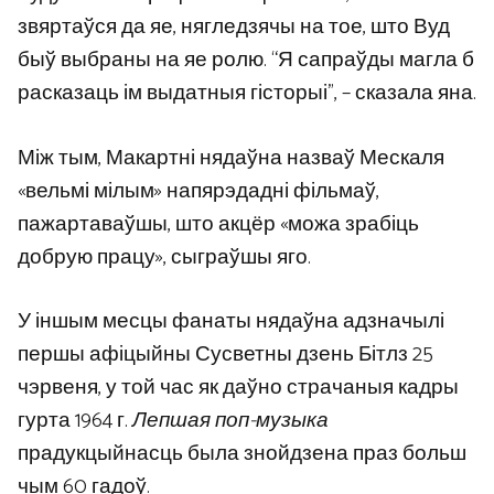
звяртаўся да яе, нягледзячы на ​​тое, што Вуд
быў выбраны на яе ролю. “Я сапраўды магла б
расказаць ім выдатныя гісторыі”, – сказала яна.
Між тым, Макартні нядаўна назваў Мескаля
«вельмі мілым» напярэдадні фільмаў,
пажартаваўшы, што акцёр «можа зрабіць
добрую працу», сыграўшы яго.
У іншым месцы фанаты нядаўна адзначылі
першы афіцыйны Сусветны дзень Бітлз 25
чэрвеня, у той час як даўно страчаныя кадры
гурта 1964 г.
Лепшая поп-музыка
прадукцыйнасць была знойдзена праз больш
чым 60 гадоў.