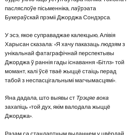
пасляслоўе пісьменніка, лаўрэата
Букераўскай прэміі Джорджа Сондэрса.
У эсэ, якое суправаджае калекцыю, Алівія
Харысан сказала: «Я хачу паказаць людзям з
унікальнай фатаграфічнай перспектывы
Джорджа ў раннія гады існавання «Бітлз» той
момант, калі ўсё тваё жыццё стаіць перад
табой з неспасцігальнымі магчымасцямі».
Яна дадала, што выявы ст
Трэцяе вока
захапіць «той дух, якім валодала жыццё
Джорджа».
Разам са стандартным выданнем у цвёрдай