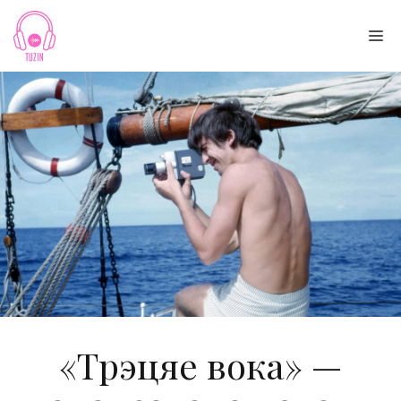
Skip
to
Me
content
«Трэцяе вока» —