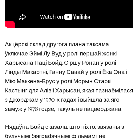
Акцёрскі склад другога плана таксама
ўключае Эймі Лу Вуд у ролі першай жонкі
Харысана Паці Бойд, Сіршу Ронан у ролі
Лінды Макартні, Ганну Савай у ролі Ёка Она і
Мію Маккена-Брус у ролі Морын Старкі.
Кастынг для Алівіі Харысан, якая пазнаёмілася
з Джорджам у 1970-х гадах і выйшла за яго
замуж у 1978 годзе, пакуль не пацверджана.
Нядаўна Бойд сказала, што ніхто, звязаны з
будучымі біяграфічнымі фільмамі, не