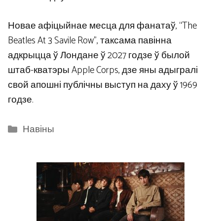
Новае афіцыйнае месца для фанатаў, “The
Beatles At 3 Savile Row”, таксама павінна
адкрыцца ў Лондане ў 2027 годзе ў былой
штаб-кватэры Apple Corps, дзе яны адыгралі
свой апошні публічны выступ на даху ў 1969
годзе.
Categories
Навіны