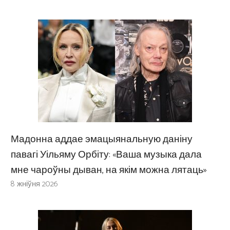
Мадонна аддае эмацыянальную даніну
павагі Уільяму Орбіту: «Ваша музыка дала
мне чароўны дыван, на якім можна лятаць»
8 жніўня 2026