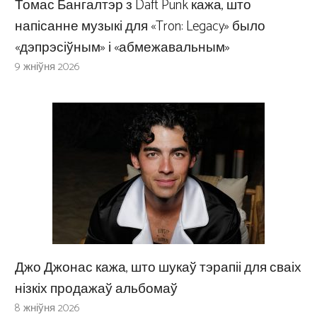
Томас Бангалтэр з Daft Punk кажа, што
напісанне музыкі для «Tron: Legacy» было
«дэпрэсіўным» і «абмежавальным»
9 жніўня 2026
Джо Джонас кажа, што шукаў тэрапіі для сваіх
нізкіх продажаў альбомаў
8 жніўня 2026