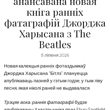
анансавана новая
кніга ранніх
фатаграфій Джорджа
Харысана з The
Beatles
8 ліпеня 2026
Новая калекцыя ранніх фотаздымкаў
Джорджа Харысана “Бітлз” плануецца
апублікаваць пазней у гэтым годзе, у тым ліку
песня, якая ніколі раней не выдавалася.
Трэцяе вока: раннія фатаграфіі
будзе
апублікаваны 8 кастрычніка праз Ebury Spotlight,