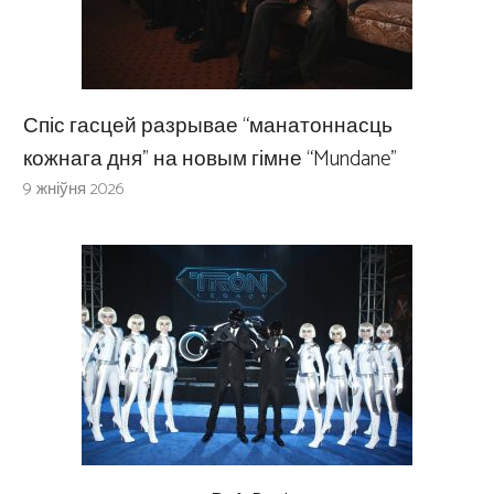
Спіс гасцей разрывае “манатоннасць
кожнага дня” на новым гімне “Mundane”
9 жніўня 2026