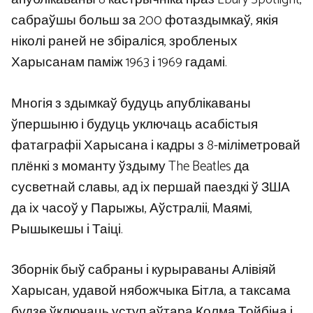
сабраўшы больш за 200 фотаздымкаў, якія
ніколі раней не збіраліся, зробленых
Харысанам паміж 1963 і 1969 гадамі.
Многія з здымкаў будуць апублікаваны
ўпершыню і будуць уключаць асабістыя
фатаграфіі Харысана і кадры з 8-міліметровай
плёнкі з моманту ўздыму The Beatles да
сусветнай славы, ад іх першай паездкі ў ЗША
да іх часоў у Парыжы, Аўстраліі, Маямі,
Рышыкешы і Таіці.
Зборнік быў сабраны і курыраваны Алівіяй
Харысан, удавой нябожчыка Бітла, а таксама
будзе ўключаць уступ аўтара Колма Тойбіна і