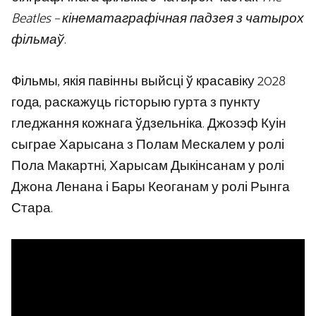
Beatles – кінематаграфічная падзея з чатырох
фільмаў
.
Фільмы, якія павінны выйсці ў красавіку 2028
года, раскажуць гісторыю гурта з пункту
гледжання кожнага ўдзельніка. Джозэф Куін
сыграе Харысана з Полам Мескалем у ролі
Пола Макартні, Харысам Дыкінсанам у ролі
Джона Ленана і Бары Кеоганам у ролі Рынга
Стара.