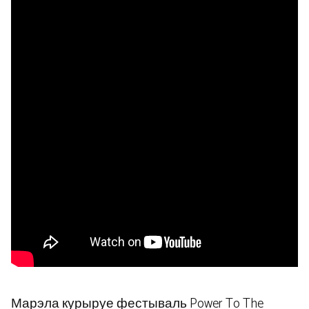
Марэла курыруе фестываль Power To The