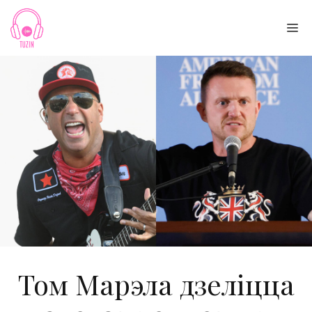
Skip
to
Me
content
Том Марэла дзеліцца