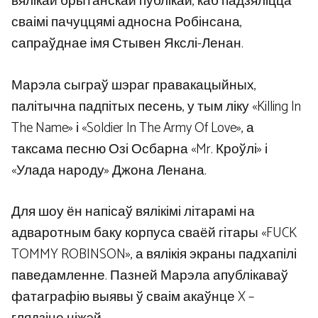
вялікай брытанскай публікай, каб падзяліцца
сваімі пачуццямі адносна Робінсана,
сапраўднае імя Стывен Якслі-Ленан.
Марэла сыграў шэраг правакацыйных,
палітычна падпітых песень, у тым ліку «Killing In
The Name» і «Soldier In The Army Of Love», а
таксама песню Озі Осбарна «Mr. Кроўлі» і
«Улада народу» Джона Ленана.
Для шоу ён напісаў вялікімі літарамі на
адваротным баку корпуса сваёй гітары «FUCK
TOMMY ROBINSON», а вялікія экраны падхапілі
паведамленне. Пазней Марэла апублікаваў
фатаграфію выявы ў сваім акаўнце X –