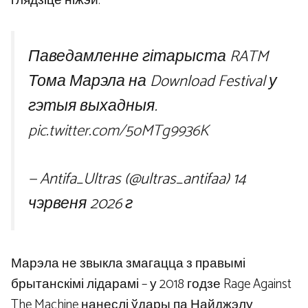
глядзіце ніжэй.
Паведамленне гітарыста RATM
Тома Марэла на Download Festival у
гэтыя выхадныя.
pic.twitter.com/5oMTg9936K
— Antifa_Ultras (@ultras_antifaa) 14
чэрвеня 2026 г
Марэла не звыкла змагацца з правымі
брытанскімі лідарамі – у 2018 годзе Rage Against
The Machine нанеслі ўдары па Найджэлу