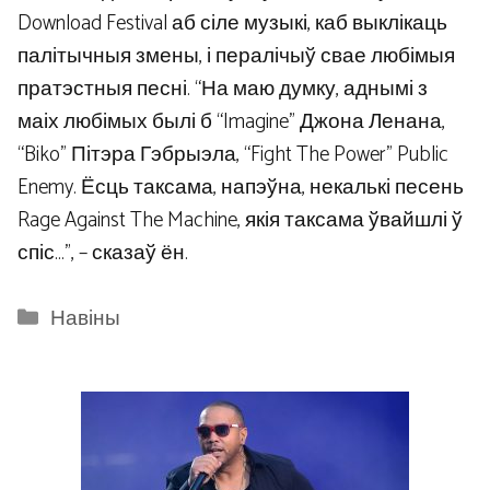
Download Festival аб сіле музыкі, каб выклікаць
палітычныя змены, і пералічыў свае любімыя
пратэстныя песні. “На маю думку, аднымі з
маіх любімых былі б “Imagine” Джона Ленана,
“Biko” Пітэра Гэбрыэла, “Fight The Power” Public
Enemy. Ёсць таксама, напэўна, некалькі песень
Rage Against The Machine, якія таксама ўвайшлі ў
спіс…”, – сказаў ён.
Categories
Навіны