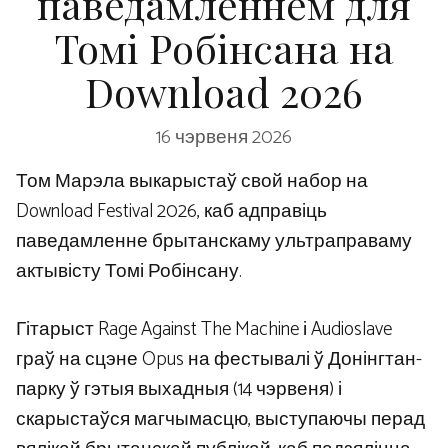
паведамленнем для
Томі Робінсана на
Download 2026
16 чэрвеня 2026
Том Марэла выкарыстаў свой набор на
Download Festival 2026, каб адправіць
паведамленне брытанскаму ультраправаму
актывісту Томі Робінсану.
Гітарыст Rage Against The Machine і Audioslave
граў на сцэне Opus на фестывалі ў Донінгтан-
парку ў гэтыя выхадныя (14 чэрвеня) і
скарыстаўся магчымасцю, выступаючы перад