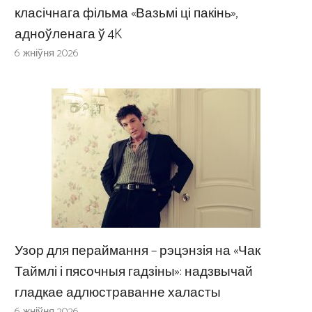
класічнага фільма «Вазьмі ці пакінь»,
адноўленага ў 4K
6 жніўня 2026
Узор для пераймання – рэцэнзія на «Чак
Таймлі і пясочныя гадзіны»: надзвычай
гладкае адлюстраванне халасты
6 жніўня 2026