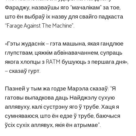
Фараджу, назваўшы яго “мачалікам” за тое,
што ён выбраў іх назву для свайго падкаста
“Farage Against The Machine”.
«Гэты жудаснік — гэта машына, якая гандлюе
глупствам, цяжкім абвінавачаннем, супраць
якога хлопцы з RATM бушуюць з першага дня»,
— сказаў гурт.
Пазней у тым жа годзе Марэла сказаў: “Я
гатовы выпадкова даць Найджэлу сухую
аплявуху, калі сустрэну яго ў трубе. Хаця я
сумняваюся, што ён едзе ў трубе, баючыся
ўсіх сухіх аплявух, якія ён атрымае”.