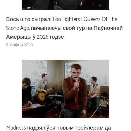
Вось што сыгралі Foo Fighters і Queens Of The
Stone Age, пачынаючы свой тур па Паўночнай
Амерыцы ў 2026 годзе
6 жніўня 2026
Madness падзяліўся новым трэйлерам да