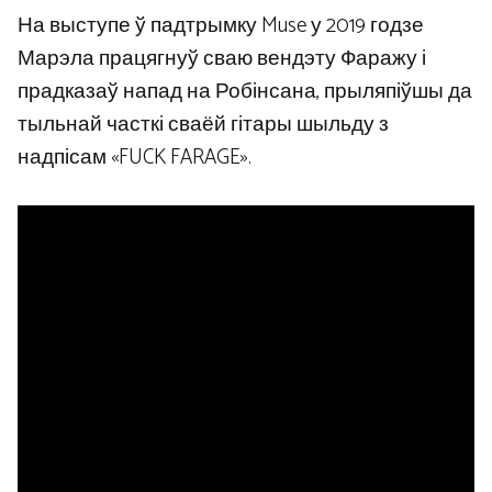
На выступе ў падтрымку Muse у 2019 годзе
Марэла працягнуў сваю вендэту Фаражу і
прадказаў напад на Робінсана, прыляпіўшы да
тыльнай часткі сваёй гітары шыльду з
надпісам «FUCK FARAGE».