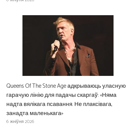
Queens Of The Stone Age адкрываюць уласную
гарачую лінію для падачы скаргаў: «Няма
надта вялікага псавання. Не плаксівага,
занадта маленькага»
6 жніўня 2026