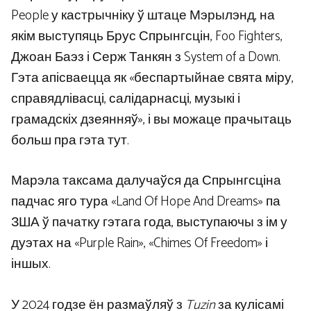
People у кастрычніку ў штаце Мэрылэнд, на
якім выступяць Брус Спрынгсцін, Foo Fighters,
Джоан Баэз і Серж Танкян з System of a Down.
Гэта апісваецца як «беспартыйнае свята міру,
справядлівасці, салідарнасці, музыкі і
грамадскіх дзеянняў», і вы можаце прачытаць
больш пра гэта тут.
Марэла таксама далучаўся да Спрынгсціна
падчас яго тура «Land Of Hope And Dreams» па
ЗША ў пачатку гэтага года, выступаючы з ім у
дуэтах на «Purple Rain», «Chimes Of Freedom» і
іншых.
У 2024 годзе ён размаўляў з
Tuzin
за кулісамі