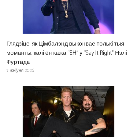
Глядзіце, як Цімбалэнд выконвае толькі тыя
моманты, калі ён кажа “EH” у “Say It Right” Нэлі
Фуртада
7 жніўня 2026