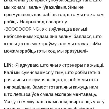
Вікі:
«Яны ўсе прыслухоўваюцца да таго, што
мы хочам, і вельмі ўважлівыя. Яны не
прымушаюць нас рабіць тое, што мы не хочам
рабіць. Напрыклад, паварот у
«BOOOOOORING», які з’яўляецца вельмі
небяспечным ходам, яна вельмі баялася, што
хтосьці атрымае траўму, але мы сказалі: «Мы
можам зрабіць гэты ход, мы зразумелі».
LIN:
«Я адчуваю, што яны як трэнеры па жыцці.
Калі мы сумняваемся ў тым, што робім гэтыя
рэчы, яны не сумняваюцца, ці робім мы гэта
няправільна. Замест гэтага яны кажуць нам,
што лепш за ўсё смела эксперыментаваць.
Усе, у тым ліку наша кампанія, звяртаюць увагу