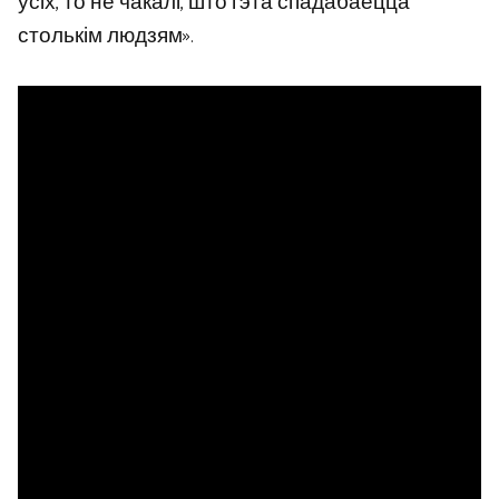
ўсіх, то не чакалі, што гэта спадабаецца
столькім людзям».