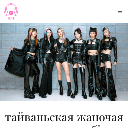
Skip
to
Me
content
тайваньская жаночая