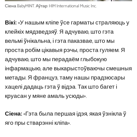
Сіена BabyMINT. Аўтар: HIM International Music Inc.
Вікі:
«У нашым кліпе ўсе гарматы страляюць у
клейкіх мядзведзяў. Я адчуваю, што гэта
вельмі ўнікальна, і гэта паказвае, што мы
проста робім цікавыя рэчы, проста гуляем. Я
адчуваю, што мы перадаём глыбокую
інфармацыю, але выкарыстоўваючы смешныя
метады. Я француз, таму нашы прадзюсары
хацелі дадаць гэта ў відэа. Так што багет і
круасан у мяне амаль усюды».
Сіена:
«Гэта была першая ідэя, якая ўзнікла ў
яго пры стварэнні кліпа».