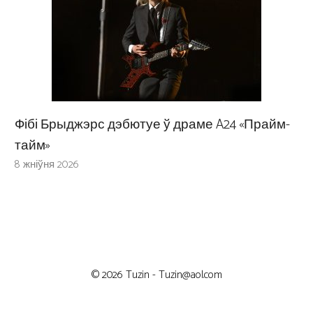
Фібі Брыджэрс дэбютуе ў драме A24 «Прайм-
тайм»
8 жніўня 2026
© 2026 Tuzin -
Tuzin@aol.com