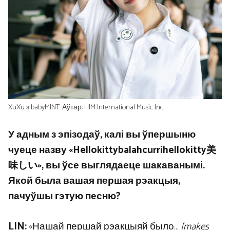
XuXu з babyMINT. Аўтар: HIM International Music Inc.
У адным з эпізодаў, калі вы ўпершыню
чуеце назву «Hellokittybalahcurrihellokitty美
味しい», вы ўсе выглядаеце шакаванымі.
Якой была вашая першая рэакцыя,
пачуўшы гэтую песню?
LIN:
«Нашай першай рэакцыяй было…
[makes