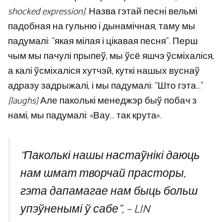
shocked expression]
. Назва гэтай песні вельмі
падобная на гульню і дынамічная, таму мы
падумалі: “якая мілая і цікавая песня”. Перш
чым мы пачулі прыпеў, мы ўсё яшчэ ўсміхаліся,
а калі ўсміхаліся хутчэй, куткі нашых вуснаў
адразу задрыжалі, і мы падумалі: “Што гэта…”
[laughs]
Але паколькі менеджэр быў побач з
намі, мы падумалі: «Вау… так крута».
“Паколькі нашы настаўнікі даюць
нам шмат творчай прасторы,
гэта дапамагае нам быць больш
упэўненымі ў сабе”, – LIN