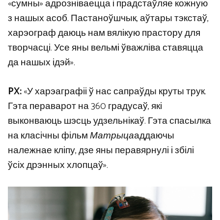
«сумны» адрозніваецца і прадстаўляе кожную
з нашых асоб. Пастаноўшчык, аўтары тэкстаў,
харэограф даюць нам вялікую прастору для
творчасці. Усе яны вельмі ўважліва ставяцца
да нашых ідэй».
PX:
«У харэаграфіі ў нас сапраўды круты трук.
Гэта пераварот на 360 градусаў, які
выконваюць шэсць удзельнікаў. Гэта спасылка
на класічны фільм
Матрыца
аддаючы
належнае кліпу, дзе яны перавярнулі і збілі
ўсіх дрэнных хлопцаў».