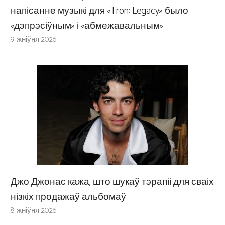
напісанне музыкі для «Tron: Legacy» было
«дэпрэсіўным» і «абмежавальным»
9 жніўня 2026
Джо Джонас кажа, што шукаў тэрапіі для сваіх
нізкіх продажаў альбомаў
8 жніўня 2026