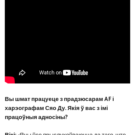
Вы шмат працуеце з прадзюсарам AF і
харэографам Сяо Ду. Якія ў вас з імі
працоўныя адносіны?