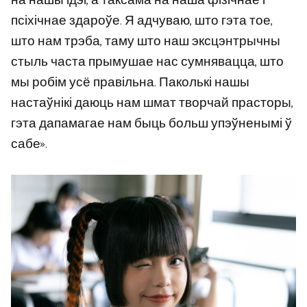
на нашы ідэі, а таксама на наша фізічнае і
псіхічнае здароўе. Я адчуваю, што гэта тое,
што нам трэба, таму што наш эксцэнтрычны
стыль часта прымушае нас сумнявацца, што
мы робім усё правільна. Паколькі нашы
настаўнікі даюць нам шмат творчай прасторы,
гэта дапамагае нам быць больш упэўненымі ў
сабе».