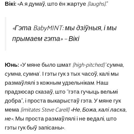
Вікі:
«А я думаў, што ён жартуе
[laughs]
.”
«Гэта BabyMINT: мы дзіўныя, і мы
прымаем гэта» – Вікі
Юнь:
«У мяне было шмат
[high-pitched]
‘
сумна,
сумна, сумна
‘. І гэты гук з тых часоў, калі мы
размаўлялі з кожным удзельнікам. Наш
прадзюсар сказаў, што “гэта гучыць вельмі
добра”, і проста выкарыстаў гэта. У мяне гук
мема
[imitates Steve Carell]
«Не, Божа, калі ласка,
не».
Мы проста размаўлялі і не ведалі, што
гэты гук быў запісаны».