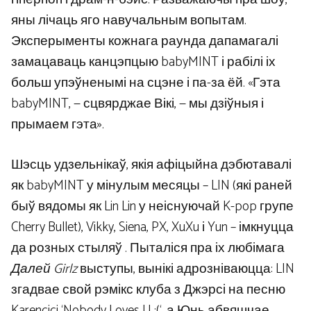
яны лічаць яго навучальным вопытам.
Эксперыменты кожнага раунда дапамагалі
замацаваць канцэпцыю babyMINT і рабілі іх
больш упэўненымі на сцэне і па-за ёй. «Гэта
babyMINT, — сцвярджае Вікі, — мы дзіўныя і
прымаем гэта».
Шэсць удзельнікаў, якія афіцыйна дэбютавалі
як babyMINT у мінулым месяцы – LIN (які раней
быў вядомы як Lin Lin у неіснуючай K-pop групе
Cherry Bullet), Vikky, Siena, PX, XuXu і Yun – імкнуцца
да розных стыляў . Пыталіся пра іх любімага
Далей Girlz
выступы, вынікі адрозніваюцца: LIN
згадвае свой рэмікс клуба з Джэрсі на песню
Karencici ‘Nobody Loves U :(‘, а Юнь абвяшчае