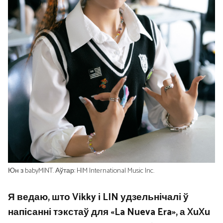
Юн з babyMINT. Аўтар: HIM International Music Inc.
Я ведаю, што Vikky і LIN удзельнічалі ў
напісанні тэкстаў для «La Nueva Era», а XuXu