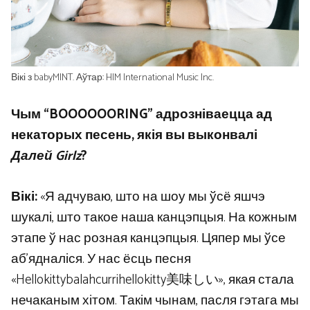
Вікі з babyMINT. Аўтар: HIM International Music Inc.
Чым “BOOOOOORING” адрозніваецца ад
некаторых песень, якія вы выконвалі
Далей Girlz
?
Вікі:
«Я адчуваю, што на шоу мы ўсё яшчэ
шукалі, што такое наша канцэпцыя. На кожным
этапе ў нас розная канцэпцыя. Цяпер мы ўсе
аб’ядналіся. У нас ёсць песня
«Hellokittybalahcurrihellokitty美味しい», якая стала
нечаканым хітом. Такім чынам, пасля гэтага мы