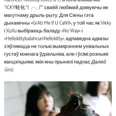
“ICKY蛙化 °(╭╮)°” сваёй любімай дзякуючы яе
магутнаму дрыль-рыту. Для Сіены гэта
дынамічны «GrAb Me If U CaN!!», у той час як Vikky
і XuXu выбіраюць баладу «No Way» і
«Hellokittybalahcurrihellokitty», адпаведна адказы
з’яўляюцца не толькі вымярэннем унікальных
густаў кожнага ўдзельніка, але і ўсімі рознымі
канцэпцыямі, якія яны прынялі падчас
Далей
Girlz
.