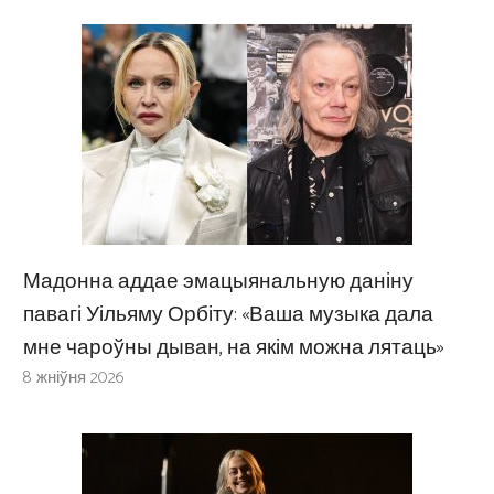
Мадонна аддае эмацыянальную даніну
павагі Уільяму Орбіту: «Ваша музыка дала
мне чароўны дыван, на якім можна лятаць»
8 жніўня 2026