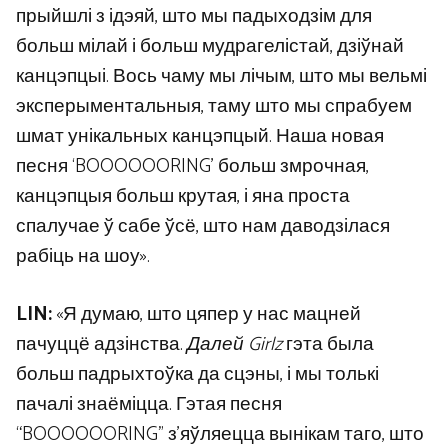
прыйшлі з ідэяй, што мы падыходзім для
больш мілай і больш мудрагелістай, дзіўнай
канцэпцыі. Вось чаму мы лічым, што мы вельмі
эксперыментальныя, таму што мы спрабуем
шмат унікальных канцэпцый. Наша новая
песня ‘BOOOOOORING’ больш змрочная,
канцэпцыя больш крутая, і яна проста
спалучае ў сабе ўсё, што нам даводзілася
рабіць на шоу».
LIN:
«Я думаю, што цяпер у нас мацней
пачуццё адзінства.
Далей Girlz
гэта была
больш падрыхтоўка да сцэны, і мы толькі
пачалі знаёміцца. Гэтая песня
“BOOOOOORING” з’яўляецца вынікам таго, што