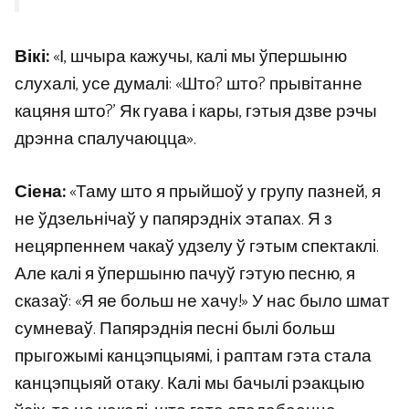
Вікі:
«І, шчыра кажучы, калі мы ўпершыню
слухалі, усе думалі: «Што? што? прывітанне
кацяня што?’ Як гуава і кары, гэтыя дзве рэчы
дрэнна спалучаюцца».
Сіена:
«Таму што я прыйшоў у групу пазней, я
не ўдзельнічаў у папярэдніх этапах. Я з
нецярпеннем чакаў удзелу ў гэтым спектаклі.
Але калі я ўпершыню пачуў гэтую песню, я
сказаў: «Я яе больш не хачу!» У нас было шмат
сумневаў. Папярэднія песні былі больш
прыгожымі канцэпцыямі, і раптам гэта стала
канцэпцыяй отаку. Калі мы бачылі рэакцыю