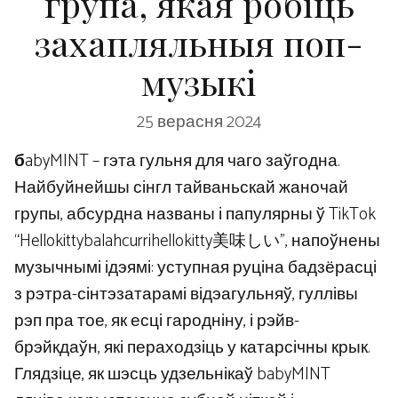
група, якая робіць
захапляльныя поп-
музыкі
25 верасня 2024
б
abyMINT – гэта гульня для чаго заўгодна.
Найбуйнейшы сінгл тайваньскай жаночай
групы, абсурдна названы і папулярны ў TikTok
“Hellokittybalahcurrihellokitty美味しい”, напоўнены
музычнымі ідэямі: уступная руціна бадзёрасці
з рэтра-сінтэзатарамі відэагульняў, гуллівы
рэп пра тое, як есці гародніну, і рэйв-
брэйкдаўн, які пераходзіць у катарсічны крык.
Глядзіце, як шэсць удзельнікаў babyMINT