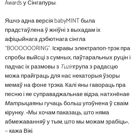
Awards у Сінгапуры.
Яшчэ адна версія babyMINT была
прадстаўлена ў жніўні з выхадам іх
афіцыйнага дэбютнага сінгла
“BOOOOOORING”. Іскравы электрапоп-трэк пра
спробы выйсці з сумных, паўтаральных руцін і
падчас іх размовы з
Tuzin
група з радасцю
можа прайграць для нас некаторыя ўзоры
мемаў на фоне трэка. Калі яны гавораць пра
песню і яе суправаджальнае відэа, натхнёнае
Матрыца
яны гучаць больш упэўнена ў сваім
кірунку. «Мы хочам паказаць, што няма
абмежаванняў у тым, што мы можам зрабіць»,
— кажа Вікі.