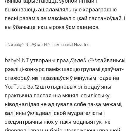
ляніва карыстаюцца зубной ніткай і
выконваюць ашаламляльную харэаграфію
песні разам з яе максімалісцкай пастаноўкай, і
вы ўбачыце, як шырока ўсміхаецеся.
LIN з babyMINT. Аўтар: HIM International Music Inc.
babyMINT утвораны праз
Далей Girlz
тайваньскі
рэаліці-конкурс паміж шасцю групамі дзяўчат-
стажораў, які паказваўся ў мінулым годзе на
YouTube. За 12 штотыднёвых эпізодаў яны
практычна пастаянна мянялі стылістыку:
ніводная ідэя не адчувала сябе па-за межамі,
калі яны ўкладвалі свой мудрагелісты і
эксцэнтрычны нюх у такія модныя гукі, як
гіперпоп і драм-н-бэйс. Разважаючы пра шоў,