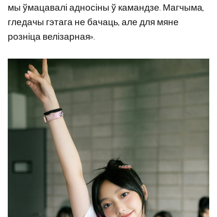
мы ўмацавалі адносіны ў камандзе. Магчыма,
гледачы гэтага не бачаць, але для мяне
розніца велізарная».