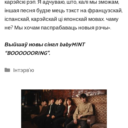
карэйскі рэп. Я адчуваю, што, калі мы зможам,
іншая песня будзе мець тэкст на французскай,
іспанскай, карэйскай ці японскай мовах. чаму
не? Мы хочам паспрабаваць новыя рэчы».
Выйшаў новы сінгл babyMINT
“BOOOOOORING”.
Categories
Інтэрв'ю