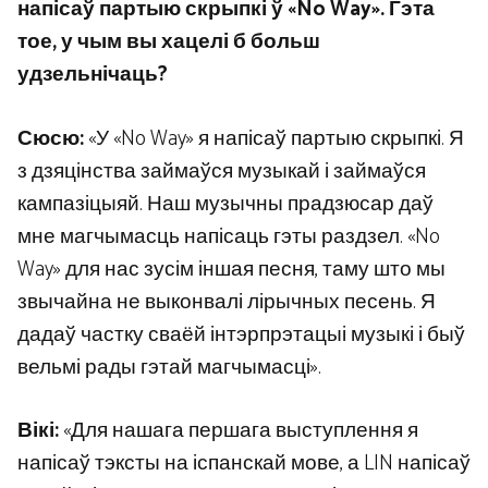
напісаў партыю скрыпкі ў «No Way». Гэта
тое, у чым вы хацелі б больш
удзельнічаць?
Сюсю:
«У «No Way» я напісаў партыю скрыпкі. Я
з дзяцінства займаўся музыкай і займаўся
кампазіцыяй. Наш музычны прадзюсар даў
мне магчымасць напісаць гэты раздзел. «No
Way» для нас зусім іншая песня, таму што мы
звычайна не выконвалі лірычных песень. Я
дадаў частку сваёй інтэрпрэтацыі музыкі і быў
вельмі рады гэтай магчымасці».
Вікі:
«Для нашага першага выступлення я
напісаў тэксты на іспанскай мове, а LIN напісаў