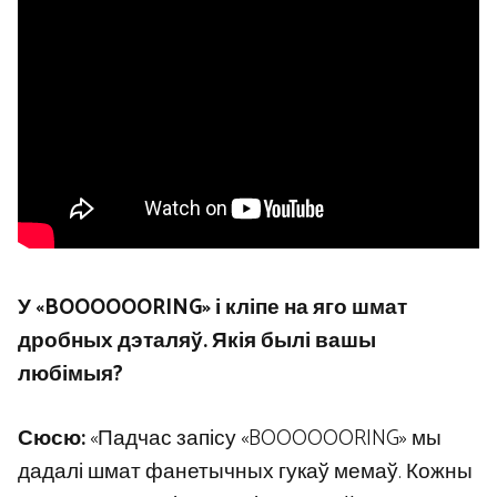
У «BOOOOOORING» і кліпе на яго шмат
дробных дэталяў. Якія былі вашы
любімыя?
Сюсю:
«Падчас запісу «BOOOOOORING» мы
дадалі шмат фанетычных гукаў мемаў. Кожны