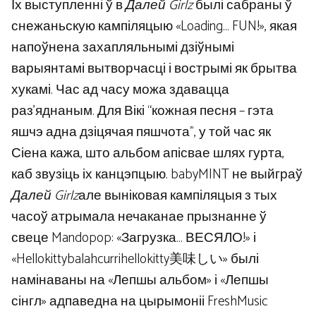
Іх выступленні ў в
Далей Girlz
былі сабраны ў
снежаньскую кампіляцыю «Loading… FUN!», якая
напоўнена захапляльнымі дзіўнымі
варыянтамі вытворчасці і вострымі як брытва
хукамі. Час ад часу можа здавацца
раз’яднаным. Для Вікі “кожная песня – гэта
яшчэ адна дзіцячая пяшчота”, у той час як
Сіена кажа, што альбом апісвае шлях гурта,
каб звузіць іх канцэпцыю. babyMINT не выйграў
Далей Girlz
але выніковая кампіляцыя з тых
часоў атрымала нечаканае прызнанне ў
свеце Mandopop: «Загрузка… ВЕСЯЛО!» і
«Hellokittybalahcurrihellokitty美味しい» былі
намінаваны на «Лепшы альбом» і «Лепшы
сінгл» адпаведна на цырымоніі FreshMusic