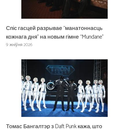
Спіс гасцей разрывае “манатоннасць
кожнага дня” на новым гімне “Mundane”
9 жніўня 2026
Томас Бангалтэр з Daft Punk кажа, што