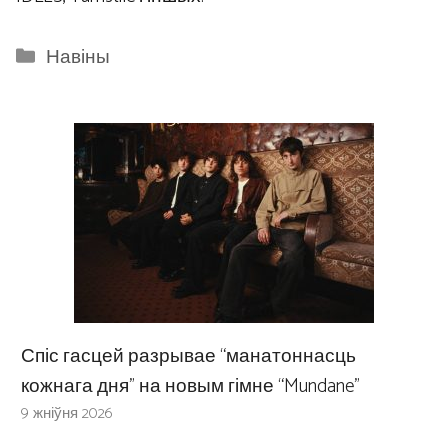
Categories
Навіны
Спіс гасцей разрывае “манатоннасць
кожнага дня” на новым гімне “Mundane”
9 жніўня 2026