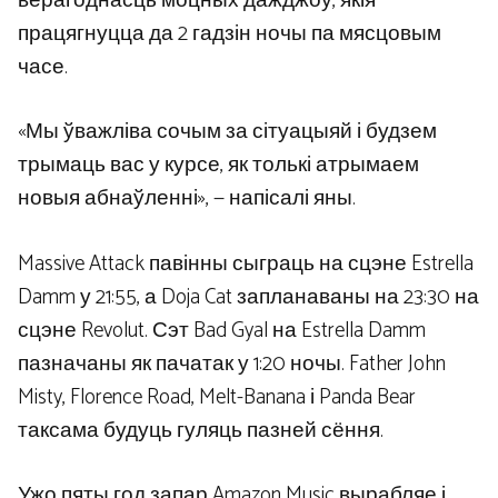
верагоднасць моцных дажджоў, якія
працягнуцца да 2 гадзін ночы па мясцовым
часе.
«Мы ўважліва сочым за сітуацыяй і будзем
трымаць вас у курсе, як толькі атрымаем
новыя абнаўленні», — напісалі яны.
Massive Attack павінны сыграць на сцэне Estrella
Damm у 21:55, а Doja Cat запланаваны на 23:30 на
сцэне Revolut. Сэт Bad Gyal на Estrella Damm
пазначаны як пачатак у 1:20 ночы. Father John
Misty, Florence Road, Melt-Banana і Panda Bear
таксама будуць гуляць пазней сёння.
Ужо пяты год запар Amazon Music вырабляе і