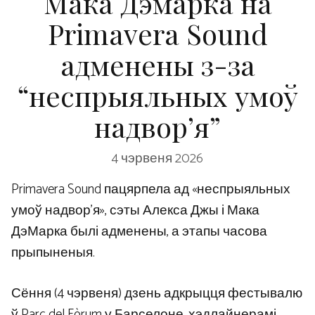
Мака Дэмарка на
Primavera Sound
адменены з-за
“неспрыяльных умоў
надвор’я”
4 чэрвеня 2026
Primavera Sound пацярпела ад «неспрыяльных
умоў надвор’я», сэты Алекса Джы і Мака
ДэМарка былі адменены, а этапы часова
прыпыненыя.
Сёння (4 чэрвеня) дзень адкрыцця фестывалю
ў Parc del Fòrum у Барселоне, хэдлайнерамі