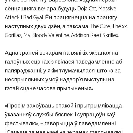
сённяшняга вечара будуць Doja Cat, Massive
Attack і Bad Gyal. Ён працягнецца на працягу
наступных двух дзён, а таксама The Cure, The xx,
Gorillaz, My Bloody Valentine, Addison Rae і Skrillex.
Аднак раней вечарам на вялікіх экранах на
галоўных сцэнах з’явілася паведамленне аб
папярэджанні, у якім тлумачылася, што «з-за
неспрыяльных умоў надвор’я выступы на
гэтай сцэне часова прыпыненыя».
«Просім захоўваць спакой і прытрымлівацца
ўказанняў службы бяспекі і супрацоўнікаў
фестывалю», — гаворыцца ў паведамленні.
“Сачыце за навінамі на экранах фестывалю і