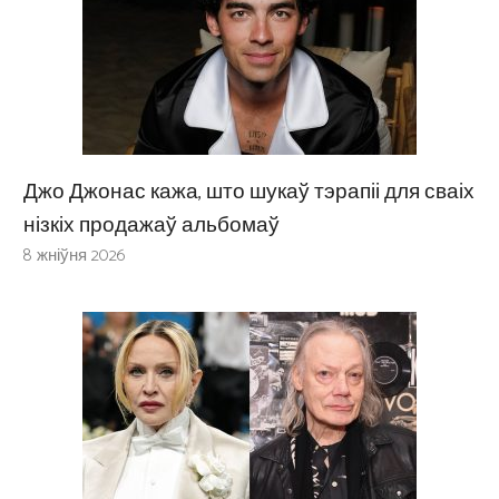
Джо Джонас кажа, што шукаў тэрапіі для сваіх
нізкіх продажаў альбомаў
8 жніўня 2026