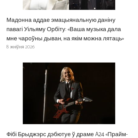
Мадонна аддае эмацыянальную даніну
павагі Уільяму Орбіту: «Ваша музыка дала
мне чароўны дыван, на якім можна лятаць»
8 жніўня 2026
Фібі Брыджэрс дэбютуе ў драме A24 «Прайм-