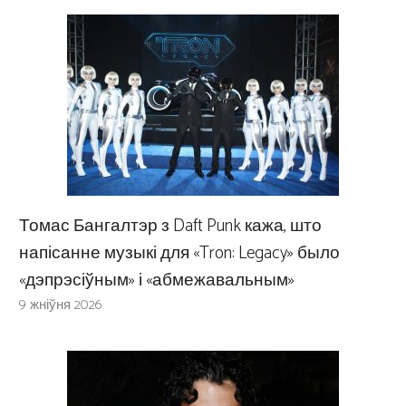
Томас Бангалтэр з Daft Punk кажа, што
напісанне музыкі для «Tron: Legacy» было
«дэпрэсіўным» і «абмежавальным»
9 жніўня 2026