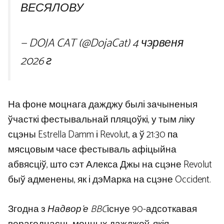
ВЕСЯЛОВУ
— DOJA CAT (@DojaCat) 4 чэрвеня
2026 г
На фоне моцнага дажджу былі зачыненыя
ўчасткі фестывальнай пляцоўкі, у тым ліку
сцэны Estrella Damm і Revolut, а ў 21:30 па
мясцовым часе фестываль афіцыйна
абвясціў, што сэт Алекса Джы на сцэне Revolut
быў адменены, як і дэМарка на сцэне Occident.
Згодна з
Надвор’е BBC
існуе 90-адсоткавая