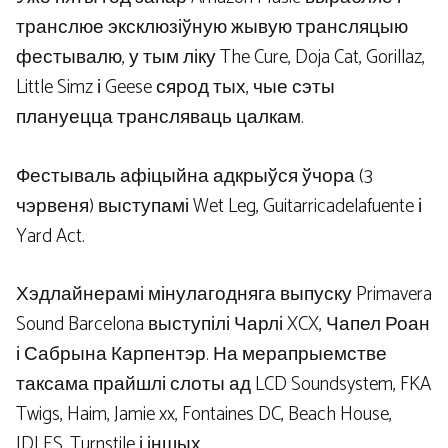
транслюе эксклюзіўную жывую трансляцыю
фестывалю, у тым ліку The Cure, Doja Cat, Gorillaz,
Little Simz і Geese сярод тых, чые сэты
плануецца трансляваць цалкам.
Фестываль афіцыйна адкрыўся ўчора (3
чэрвеня) выступамі Wet Leg, Guitarricadelafuente і
Yard Act.
Хэдлайнерамі мінулагодняга выпуску Primavera
Sound Barcelona выступілі Чарлі XCX, Чапел Роан
і Сабрына Карпентэр. На мерапрыемстве
таксама прайшлі слоты ад LCD Soundsystem, FKA
Twigs, Haim, Jamie xx, Fontaines DC, Beach House,
IDLES, Turnstile і іншых.