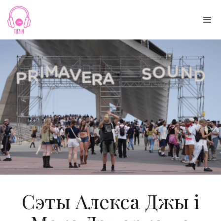
Skip
to
Me
content
Сэты Алекса Джы і