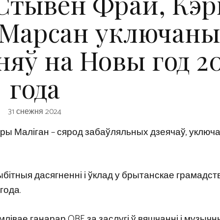
Стывен Фрай, Кэ
і Марсан уключаны
няў на Новы год 2
года
31 снежня 2024
эры Маліган – сярод забаўляльных дзеячаў, уключ
бітныя дасягненні і ўклад у брытанскае грамадст
года.
івае ганарар OBE за заслугі ў вяшчанні і музычн