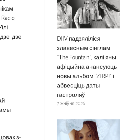
нікам
Radio,
ілі
дзе, дзе
DIIV падзяліліся
злавесным сінглам
“The Fountain”, калі яны
афіцыйна анансуюць
новы альбом “ZIRP!” і
абвесціць даты
гастроляў
ай
7 жніўня 2026
самы
цовак з-