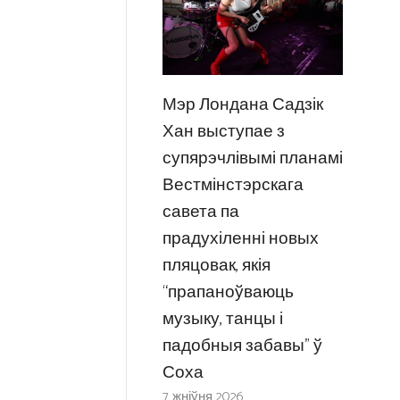
Мэр Лондана Садзік
Хан выступае з
супярэчлівымі планамі
Вестмінстэрскага
савета па
прадухіленні новых
пляцовак, якія
“прапаноўваюць
музыку, танцы і
падобныя забавы” ў
Соха
7 жніўня 2026