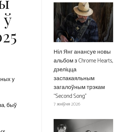
ры
 ў
025
Ніл Янг анансуе новы
альбом з Chrome Hearts,
дзеліцца
заспакаяльным
аных у
загалоўным трэкам
“Second Song”
7 жніўня 2026
ва, быў
ых