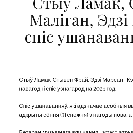
Стыў Ламак, 
Маліган, Эдз
спіс ушанаван
Стыў Ламак, Стывен Фрай, Эдзі Марсан і К
навагодні спіс узнагарод на 2025 год.
Спіс ушанаванняў, які адзначае асобныя вы
адкрыты сёння (31 снежня) з нагоды новага 
Ветэран музычнага вяшчання Lamacq атрымл