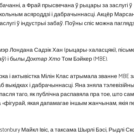
лебачанні, а Фрай прысвечана ў рыцары за заслугі ў
акольным асяроддзі і дабрачыннасці. Акцёр Марсан
аслугі ў індустрыі забаў. Поўны спіс можна пагляд
эр Лондана Садзік Хан (рыцары-халасцякі), пісьм
аў) і былы
Доктар Хто
Том Бэйкер (MBE).
рка і актывістка Мілін Клас атрымала званне MBE з
б выкідках і дабрачыннасці. Яна зняла тэлевізійн
асля таго, як публічна распавяла пра тое, што са
а «фігурай, якая дапамагае іншым жанчынам, якія 
stonbury Майкл Івіс, а таксама Шырлі Бэсі, Рыдлі Ско