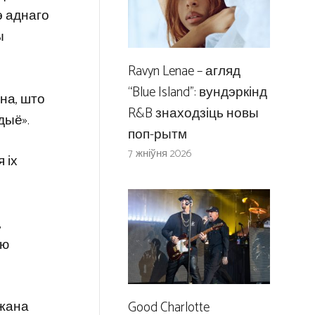
э аднаго
ы
Ravyn Lenae – агляд
“Blue Island”: вундэркінд
на, што
R&B знаходзіць новы
дыё».
поп-рытм
7 жніўня 2026
 іх
,
​​
джана
Good Charlotte