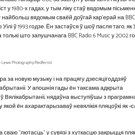
т у 1980-х гадах, у тым ліку стаў вядомым пісьмен
аў найбольш вядомым сваёй доўгай кар’ерай на BBC 
Уілі ў 1993 годзе. Ён застаўся ў шоў пасля таго, як У
толькі што запушчанага BBC Radio 6 Music у 2002 го
 Lewis Photography/Redferns)
 за новую музыку і на працягу дзесяцігоддзяў
абрытаніі. У апошнія гады ён таксама адкрыта
ў Вялікабрытаніі, нядаўна выступіўшы з праграмн
, у якой ён ахарактарызаваў невялікія пляцоўкі як «
сваю “лютасць” у сувязі з хуткасцю закрыцця пля