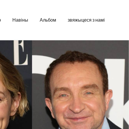
ю
Навіны
Альбом
звяжыцеся з намі