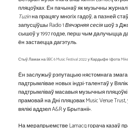
пляцоўках. Ён пачынаў як музычны журналіс
Tuzin
на працягу многіх гадоў, а пазней ст
запусціўшы Radio 1
Вячэрняя сесія
шоў з Джо 
сышоў у 1997 годзе, перш чым далучыцца да 
ён застаецца дагэтуль.
Стыў Ламак на BBC 6 Music Festival 2022 у Кардыфе (фота Mike
Ён заслужыў рэпутацыю нястомнага змагара
падтрымлівае новых індзі-талентаў у Вялік
падтрымліваў масавыя музычныя пляцоўкі 
прамовай на Дні пляцовак Music Venue Trust
вялікі аддзел A&R у Брытаніі».
На мерапрыемстве Lamacq горача казаў пра 