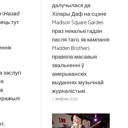
далучылася да
 (
Назад
Хілары Даф на сцэне
зець тут
Madison Square Garden
праз некалькі гадзін
пасля таго, як кампанія
еннік
Madden Brothers
правяла масавыя
звальненні ў
а заслугі
амерыканскіх
ыя
выданнях музычнай
ма
журналістыкі
перажылі
7 жніўня 2026
т,