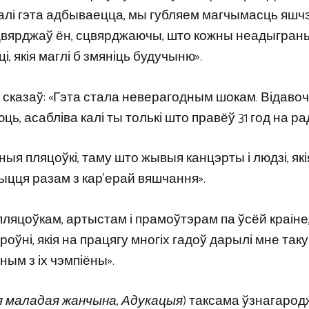
 калі гэта адбываецца, мы губляем магчымасць яшч
 сцвярджаў ён, сцвярджаючы, што кожны неадыгран
і, якія маглі б змяніць будучыню».
сказаў: «Гэта стала неверагодным шокам. Відавоч
, асабліва калі ты толькі што правёў 31 год на ра
я пляцоўкі, таму што жывыя канцэрты і людзі, якія
жыцця разам з кар’ерай вяшчання».
м пляцоўкам, артыстам і прамоўтэрам па ўсёй краіне
ўні, якія на працягу многіх гадоў дарылі мне такую 
ным з іх чэмпіёны».
 маладая жанчына
,
Адукацыя
) таксама ўзнагаро