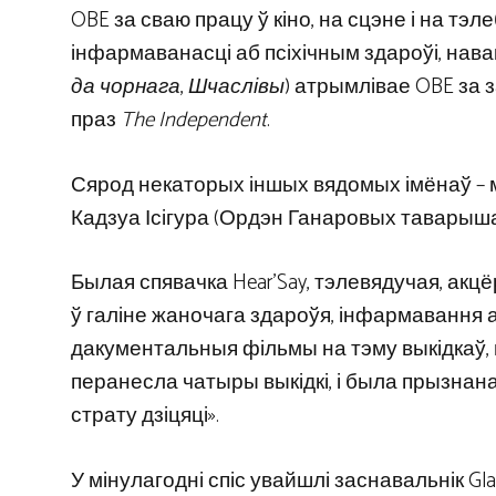
OBE за сваю працу ў кіно, на сцэне і на тэ
інфармаванасці аб псіхічным здароўі, нав
да чорнага
,
Шчаслівы
) атрымлівае OBE за з
праз
The Independent
.
Сярод некаторых іншых вядомых імёнаў – м
Кадзуа Ісігура (Ордэн Ганаровых таварыш
Былая спявачка Hear’Say, тэлевядучая, акцё
ў галіне жаночага здароўя, інфармавання а
дакументальныя фільмы на тэму выкідкаў, п
перанесла чатыры выкідкі, і была прызнан
страту дзіцяці».
У мінулагодні спіс увайшлі заснавальнік Gla