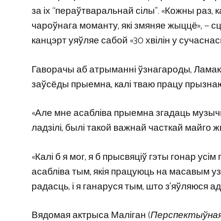
за іх “пераўтваральнай сілы”. «Кожны раз,
чароўнага моманту, які змяняе жыццё», —
канцэрт уяўляе сабой «30 хвілін у сучаснасц
Гаворачы аб атрыманні ўзнагароды, Ламак 
заўсёды прыемна, калі тваю працу прызнаюць
«Але мне асабліва прыемна згадаць музычны
ладзілі, былі такой важнай часткай майго 
«Калі б я мог, я б прысвяціў гэты гонар усі
асабліва тым, якія працуюць на масавым узро
радасць, і я ганаруся тым, што з’яўляюся ад
Вядомая актрыса Маліган (
Перспектыўная