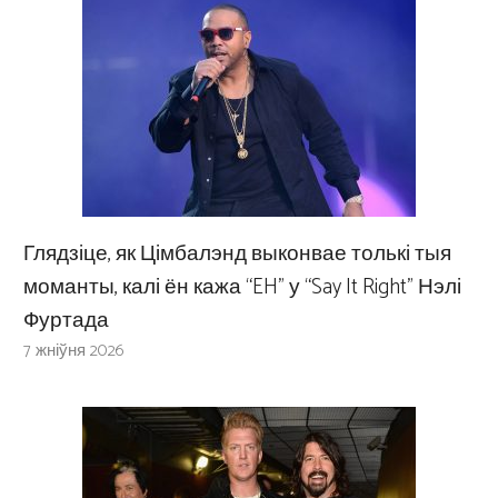
Глядзіце, як Цімбалэнд выконвае толькі тыя
моманты, калі ён кажа “EH” у “Say It Right” Нэлі
Фуртада
7 жніўня 2026