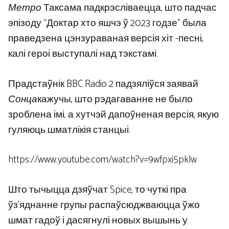
Метро
Таксама падкрэсліваецца, што падчас
эпізоду “Доктар хто яшчэ ў 2023 годзе” была
праведзена цэнзураваная версія хіт -песні,
калі героі выступалі над тэкстамі.
Прадстаўнік BBC Radio 2 падзяліўся заявай
Сонца
кажучы, што рэдагаванне не было
зроблена імі, а хутчэй дапоўненая версія, якую
гуляюць шматлікія станцыі.
https://www.youtube.com/watch?v=9wfpxi5pklw
Што тычыцца дзяўчат Spice, то чуткі пра
ўз’яднанне групы распаўсюджваюцца ўжо
шмат гадоў і дасягнулі новых вышынь у