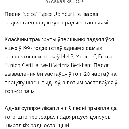
26 сакавіка 2025
Песня “Spice” “Spice Up Your Life” зараз
падвяргаецца цэнзуры радыёстанцыямі.
Класічны трэк групы ўпершыню падзяліўся
яшчэ ў 1997 годзе і стаў адным з самых
пазнавальных трэкаў Mel B, Melanie C, Emma
Bunton, Geri Halliwell і Victoria Beckham. Пасля
вызвалення ён застаўся ў топ -20 чартаў на
працягу шасці тыдняў, а потым заставаўся ў
топ -40 па 12.
Аднак супярэчлівая лінія ў песні прывяла да
таго, што трэк зараз падвяргаўся цэнзуры
шматлікіх радыёстанцый.