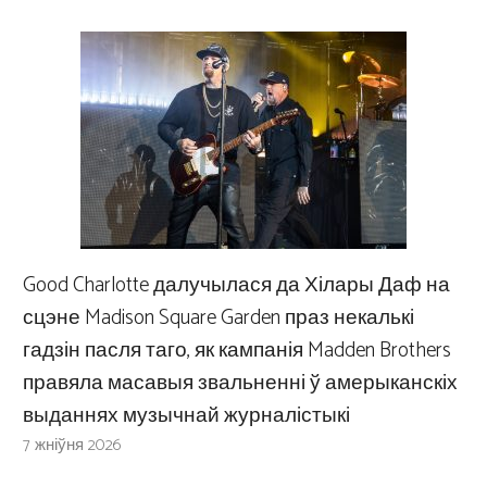
Good Charlotte далучылася да Хілары Даф на
сцэне Madison Square Garden праз некалькі
гадзін пасля таго, як кампанія Madden Brothers
правяла масавыя звальненні ў амерыканскіх
выданнях музычнай журналістыкі
7 жніўня 2026