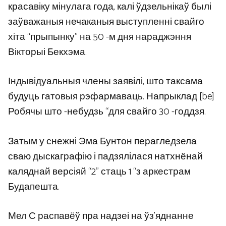
красавіку мінулага года, калі ўдзельнікаў былі
заўважаныя нечаканыя выступленні свайго
хіта “прыпынку” на 50 -м дня нараджэння
Вікторыі Бекхэма.
Індывідуальныя члены заявілі, што таксама
будуць гатовыя рэфармаваць. Напрыклад [be]
Робячы што -небудзь “для свайго 30 -годдзя.
Затым у снежні Эма Бунтон перагледзела
сваю дыскаграфію і падзялілася натхнёнай
каляднай версіяй “2” стаць 1 “з аркестрам
Будапешта.
Мел С распавёў пра надзеі на ўз’яднанне