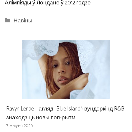
Алімпіяды ў Лондане ў 2012 годзе.
Categories
Навіны
Ravyn Lenae – агляд “Blue Island”: вундэркінд R&B
знаходзіць новы поп-рытм
7 жніўня 2026