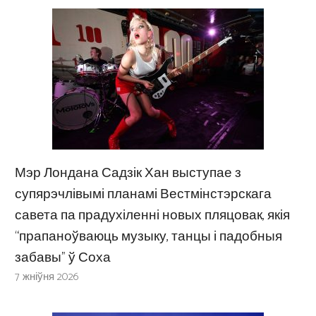
Мэр Лондана Садзік Хан выступае з
супярэчлівымі планамі Вестмінстэрскага
савета па прадухіленні новых пляцовак, якія
“прапаноўваюць музыку, танцы і падобныя
забавы” ў Соха
7 жніўня 2026