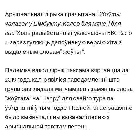
Арыгінальная лірыка прачытана: “
Жоўты
чалавек у Цімбукту. Колер для мяне, і для
вас
“Хоць радыёстанцыі, уключаючы BBC Radio
2, зараз гуляюць дапоўненую версію хіта з
выдаленым словам” жоўты “.
Палеміка вакол лірыкі таксама вяртаецца да
2019 года, калі з’явіліся паведамленні, што
група разглядала магчымасць замяніць слова
“жоўтага” на “Happy” для свайго тура па
ўз’яднанні ў тым годзе. Пазней гэтае рашэнне
было выкінута, і яны выканалі песню з
арыгінальнай тэкстам песень.