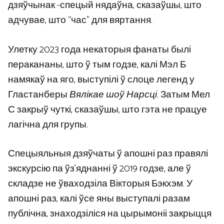
дзяўчынак -спецый нядаўна, сказаўшы, што
адчувае, што “час” для вяртання.
Улетку 2023 года некаторыя фанаты былі
перакананы, што ў тым годзе, калі Мэл Б
намякаў на яго, выступілі ў слоце легенд у
Гластанберы
Вялікае шоў Нарсці
. Затым Мел
С закрыў чуткі, сказаўшы, што гэта не працуе
лагічна для групы.
Спецыяльныя дзяўчаты ў апошні раз правялі
экскурсію па ўз’яднанні ў 2019 годзе, але ў
складзе не ўваходзіла Вікторыя Бэкхэм. У
апошні раз, калі ўсе яны выступалі разам
публічна, знаходзіліся на цырымоніі закрыцця