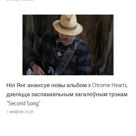
Ніл Янг анансуе новы альбом з Chrome Hearts,
дзеліцца заспакаяльным загалоўным трэкам
“Second Song”
7 жніўня 2026