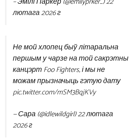
– Эмілі Паркер (@emilyprker_)
22
лютага 2026 г
Не мой хлопец быў літаральна
першым у чарзе на той сакрэтны
канцэрт Foo Fighters, і мы не
можам прызначыць гэтую дату
pic.twitter.com/mSM3BqjKVy
— Сара (@idlewildgirl)
22 лютага
2026 г