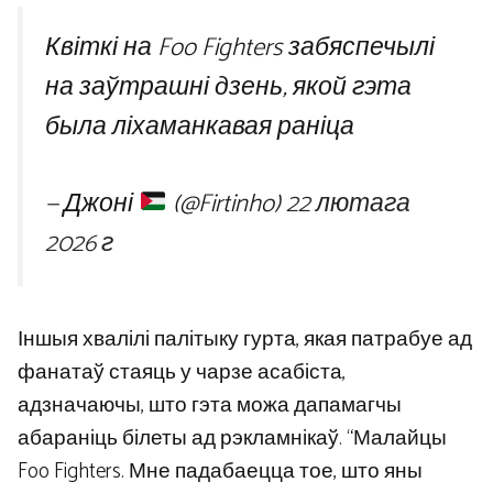
Квіткі на Foo Fighters забяспечылі
на заўтрашні дзень, якой гэта
была ліхаманкавая раніца
— Джоні
(@Firtinho)
22 лютага
2026 г
Іншыя хвалілі палітыку гурта, якая патрабуе ад
фанатаў стаяць у чарзе асабіста,
адзначаючы, што гэта можа дапамагчы
абараніць білеты ад рэкламнікаў. “Малайцы
Foo Fighters. Мне падабаецца тое, што яны