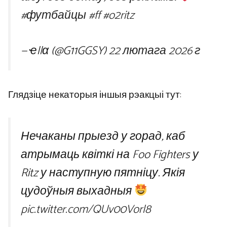
#футбайцы
#ff
#o2ritz
— ҽllα (@G11GGSY)
22 лютага 2026 г
Глядзіце некаторыя іншыя рэакцыі тут:
Нечаканы прыезд у горад, каб
атрымаць квіткі на Foo Fighters у
Ritz у наступную пятніцу. Якія
цудоўныя выхадныя
pic.twitter.com/QUv00Vorl8