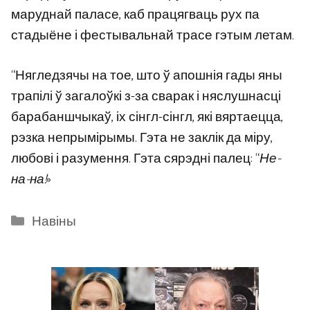
маруднай паласе, каб працягваць рух па
стадыёне і фестывальнай трасе гэтым летам.
“Нягледзячы на ​​тое, што ў апошнія гады яны
трапілі ў загалоўкі з-за сварак і няслушнасці
барабаншчыкаў, іх сінгл-сінгл, які вяртаецца,
рэзка непрымірымы. Гэта не заклік да міру,
любові і разумення. Гэта сярэдні палец: “
Не-
на-на!
»
Categories
Навіны