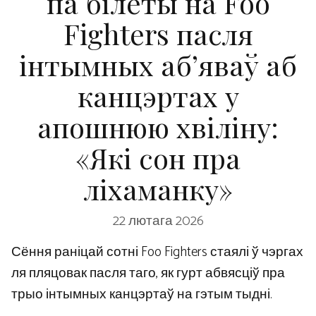
па білеты на Foo
Fighters пасля
інтымных аб’яваў аб
канцэртах у
апошнюю хвіліну:
«Які сон пра
ліхаманку»
22 лютага 2026
Сёння раніцай сотні Foo Fighters стаялі ў чэргах
ля пляцовак пасля таго, як гурт абвясціў пра
трыо інтымных канцэртаў на гэтым тыдні.