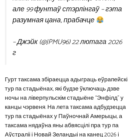
але 99 фунтаў стэрлінгаў – гэта
разумная цана, прабачце
– Джэйк (@JPMU96)
22 лютага 2026
г
Гурт таксама збіраецца адыграць еўрапейскі
тур па стадыёнах, які будзе ўключаць дзве
ночы на ​​ліверпульскім стадыёне “Энфілд” у
канцы чэрвеня. На лета таксама адбудзецца
тур па стадыёнах у Паўночнай Амерыцы, а
таксама нядаўна яны абвясцілі пра тур па
Аўстраліі і Новай Зеландыі на канец 2026 і