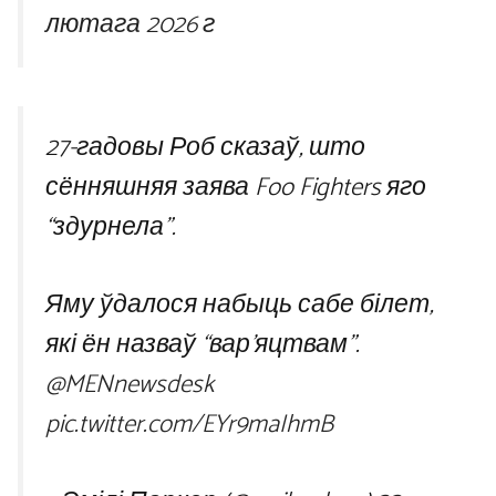
лютага 2026 г
27-гадовы Роб сказаў, што
сённяшняя заява Foo Fighters яго
“здурнела”.
Яму ўдалося набыць сабе білет,
які ён назваў “вар’яцтвам”.
@MENnewsdesk
pic.twitter.com/EYr9maIhmB