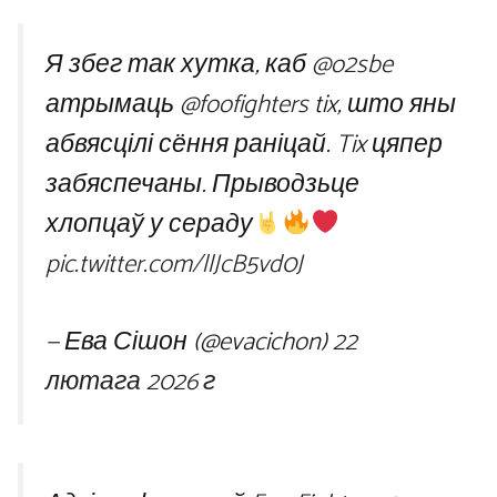
Я збег так хутка, каб
@o2sbe
атрымаць
@foofighters
tix, што яны
абвясцілі сёння раніцай. Tix цяпер
забяспечаны. Прыводзьце
хлопцаў у сераду
pic.twitter.com/llJcB5vd0J
— Ева Сішон (@evacichon)
22
лютага 2026 г