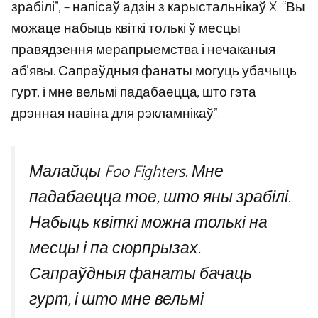
зрабілі”, – напісаў адзін з карыстальнікаў X. “Вы
можаце набыць квіткі толькі ў месцы
правядзення мерапрыемства і нечаканыя
аб’явы. Сапраўдныя фанаты могуць убачыць
гурт, і мне вельмі падабаецца, што гэта
дрэнная навіна для рэкламнікаў”.
Малайцы Foo Fighters. Мне
падабаецца тое, што яны зрабілі.
Набыць квіткі можна толькі на
месцы і па сюрпрызах.
Сапраўдныя фанаты бачаць
гурт, і што мне вельмі