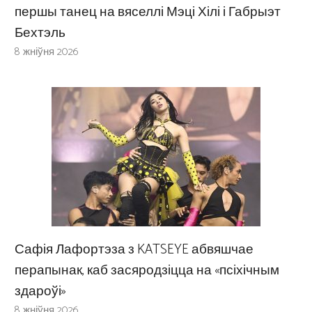
першы танец на вяселлі Мэці Хілі і Габрыэт
Бехтэль
8 жніўня 2026
Сафія Лафортэза з KATSEYE абвяшчае
перапынак, каб засяродзіцца на «псіхічным
здароўі»
8 жніўня 2026