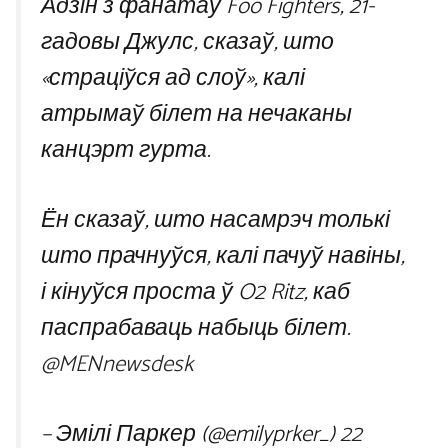
Адзін з фанатаў Foo Fighters, 21-
гадовы Джулс, сказаў, што
«страціўся ад слоў», калі
атрымаў білет на нечаканы
канцэрт гурта.
Ён сказаў, што насамрэч толькі
што прачнуўся, калі пачуў навіны,
і кінуўся проста ў O2 Ritz, каб
паспрабаваць набыць білет.
@MENnewsdesk
– Эмілі Паркер (@emilyprker_)
22