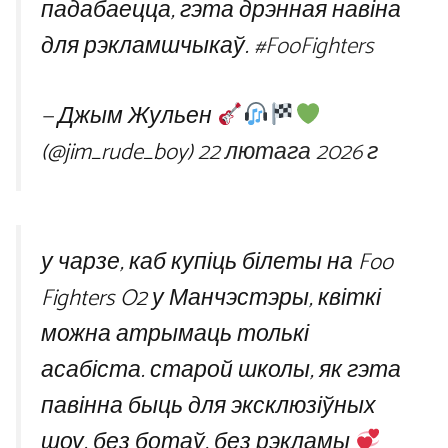
падабаецца, гэта дрэнная навіна
для рэкламшчыкаў.
#FooFighters
— Джым Жульен
(@jim_rude_boy)
22 лютага 2026 г
у чарзе, каб купіць білеты на Foo
Fighters O2 у Манчэстэры, квіткі
можна атрымаць толькі
асабіста. старой школы, як гэта
павінна быць для эксклюзіўных
шоу. без ботаў, без рэкламы