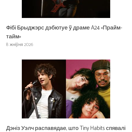
Фібі Брыджэрс дэбютуе ў драме A24 «Прайм-
тайм»
8 жніўня 2026
Дэніз Уэлч распавядае, што Tiny Habits спявалі