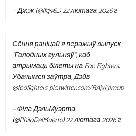
— Джэк (@jfg96_)
22 лютага 2026 г
Сёння раніцай я перажыў выпуск
“Галодных гульняў”, каб
атрымаць білеты на Foo Fighters.
Убачымся заўтра, Дэйв
@foofighters
pic.twitter.com/RAjxl3Im0b
– Філа ДэльМуэрта
(@PhiloDelMuerto)
22 лютага 2026 г