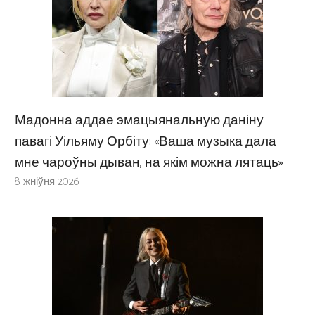
Мадонна аддае эмацыянальную даніну
павагі Уільяму Орбіту: «Ваша музыка дала
мне чароўны дыван, на якім можна лятаць»
8 жніўня 2026