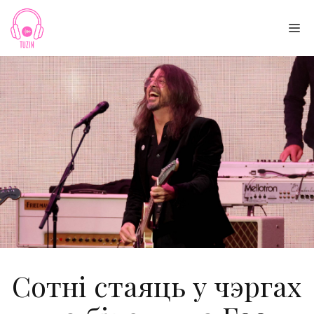
Skip
to
Me
content
Сотні стаяць у чэргах