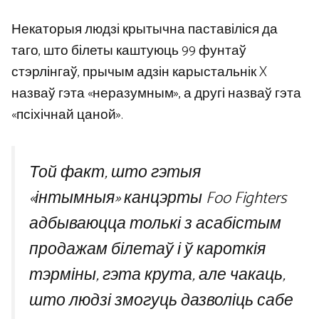
Некаторыя людзі крытычна паставіліся да
таго, што білеты каштуюць 99 фунтаў
стэрлінгаў, прычым адзін карыстальнік X
назваў гэта «неразумным», а другі назваў гэта
«псіхічнай цаной».
Той факт, што гэтыя
«інтымныя» канцэрты Foo Fighters
адбываюцца толькі з асабістым
продажам білетаў і ў кароткія
тэрміны, гэта крута, але чакаць,
што людзі змогуць дазволіць сабе