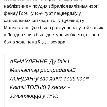
набліжэннем поўдня збіраліся вялізныя чэргі
фанаў Foos, і ў 13:55 гурт пацвердзіў у
сацыяльных сетках, што і ў Дубліне, і ў
Манчэстэры ўсё было раскуплена, у той час як
у Лондан яшчэ былі даступныя білеты, а каса
была зачынена ў 5:30 вечара.
АБНАЎЛЕННЕ: Дублін і
Манчэстэр распраданы!!!
ЛОНДАН: у вас яшчэ ёсць час!!!
Квіткі ТОЛЬКІ ў касах –
зачыняюцца ў 17:30.