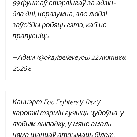
99 фунтаў стэрлінгаў за адзін-
два дні, неразумна, але людзі
заўсёды робяць гэта, каб не
прапусціць.
— Адам (@okayibelieveyou)
22 лютага
2026 г
Канцэрт Foo Fighters у Ritz у
кароткі тэрмін гучыць цудоўна, у
любым выпадку, у мяне амаль
няма шанцаў атрымаць білет,