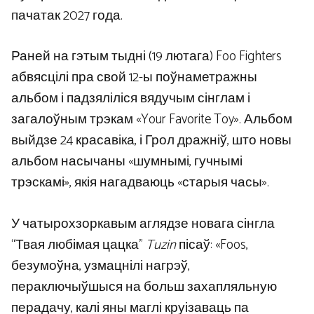
пачатак 2027 года.
Раней на гэтым тыдні (19 лютага) Foo Fighters
абвясцілі пра свой 12-ы поўнаметражны
альбом і падзяліліся вядучым сінглам і
загалоўным трэкам «Your Favorite Toy». Альбом
выйдзе 24 красавіка, і Грол дражніў, што новы
альбом насычаны «шумнымі, гучнымі
трэскамі», якія нагадваюць «старыя часы».
У чатырохзоркавым аглядзе новага сінгла
“Твая любімая цацка”
Tuzin
пісаў: «Foos,
безумоўна, узмацнілі нагрэў,
пераключыўшыся на больш захапляльную
перадачу, калі яны маглі круізаваць па