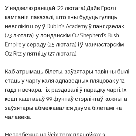
У нядзелю раніцай (22 лютага) Дэйв Грол і
кампанія. паказалі, што яны будуць гуляць
невялікія шоу ў Dublin’s Academy ў панядзелак
(23 лютага), у лонданскім O2 Shepherd’s Bush
Empire у сераду (25 лютага) і ў манчэстэрскім
O2 Ritz у пятніцу (27 лютага).
Каб атрымаць білеты, заўзятары павінны былі
стаць у чаргу каля адпаведных пляцовак у 12
гадзін вечара, і іх раздавалі ў парадку чаргі. Іх
кошт каштаваў 99 фунтаў стэрлінгаў кожны, а
заўзятары абмежаваліся двума білетамі на
чалавека.
Непазбежна на ўсіх трох пляцоўках з