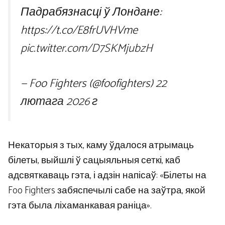
Падрабязнасці ў Лондане:
https://t.co/E8frUVHVme
pic.twitter.com/D7SKMjubzH
— Foo Fighters (@foofighters)
22
лютага 2026 г
Некаторыя з тых, каму ўдалося атрымаць
білеты, выйшлі ў сацыяльныя сеткі, каб
адсвяткаваць гэта, і адзін напісаў: «Білеты на
Foo Fighters забяспечылі сабе на заўтра, якой
гэта была ліхаманкавая раніца».