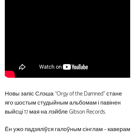
Новы запіс Слэша “Orgy of the Damned” стане
яго шостым студыйным альбомам і павінен
выйсці 17 мая на лэйбле Gibson Records.
Ён ужо падзяліўся галоўным сінглам – каверам