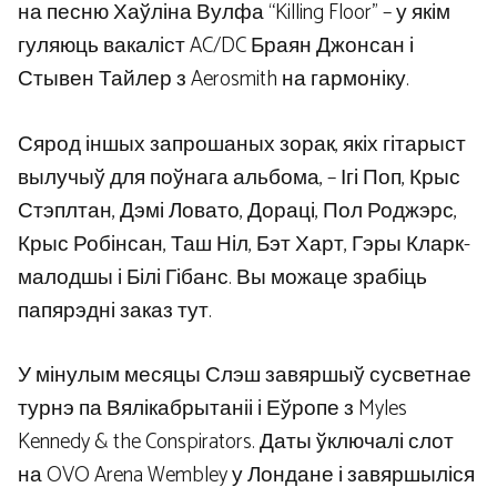
на песню Хаўліна Вулфа “Killing Floor” – у якім
гуляюць вакаліст AC/DC Браян Джонсан і
Стывен Тайлер з Aerosmith на гармоніку.
Сярод іншых запрошаных зорак, якіх гітарыст
вылучыў для поўнага альбома, – Ігі Поп, Крыс
Стэплтан, Дэмі Ловато, Дораці, Пол Роджэрс,
Крыс Робінсан, Таш Ніл, Бэт Харт, Гэры Кларк-
малодшы і Білі Гібанс. Вы можаце зрабіць
папярэдні заказ тут.
У мінулым месяцы Слэш завяршыў сусветнае
турнэ па Вялікабрытаніі і Еўропе з Myles
Kennedy & the Conspirators. Даты ўключалі слот
на OVO Arena Wembley у Лондане і завяршыліся