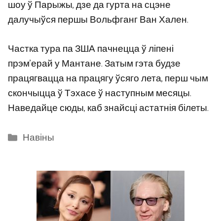
шоу ў Парыжы, дзе да гурта на сцэне
далучыўся першы Вольфганг Ван Хален.
Частка тура па ЗША пачнецца ў ліпені
прэм'ерай у Мантане. Затым гэта будзе
працягвацца на працягу ўсяго лета, перш чым
скончыцца ў Тэхасе ў наступным месяцы.
Наведайце сюды, каб знайсці астатнія білеты.
Categories
Навіны