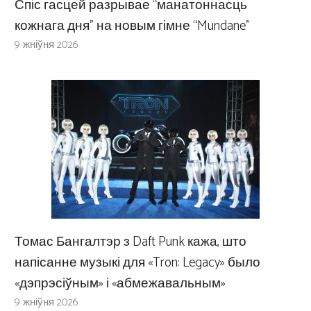
Спіс гасцей разрывае “манатоннасць
кожнага дня” на новым гімне “Mundane”
9 жніўня 2026
Томас Бангалтэр з Daft Punk кажа, што
напісанне музыкі для «Tron: Legacy» было
«дэпрэсіўным» і «абмежавальным»
9 жніўня 2026