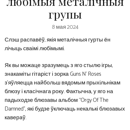
любімыя металічныя
групы
8 мая 2024
Слэш распавёў, якія металічныя гурты ён
лічыць сваімі любімымі.
Як вы можаце зразумець з яго стылю ігры,
знакаміты гітаріст і зорка Guns N' Roses
з'яўляецца найбольш вядомым прыхільнікам
блюзу і класічнага року. Фактычна, у яго на
падыходзе блюзавы альбом “Orgy Of The
Damned”, які будзе ўключаць некалькі блюзавых
кавераў.