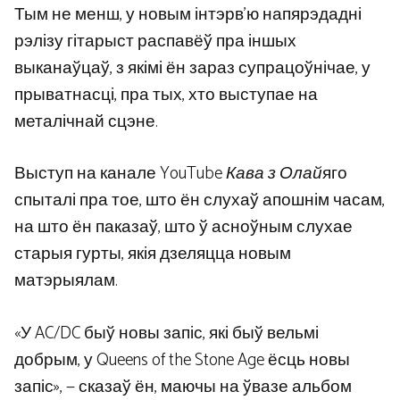
Тым не менш, у новым інтэрв'ю напярэдадні
рэлізу гітарыст распавёў пра іншых
выканаўцаў, з якімі ён зараз супрацоўнічае, у
прыватнасці, пра тых, хто выступае на
металічнай сцэне.
Выступ на канале YouTube
Кава з Олай
яго
спыталі пра тое, што ён слухаў апошнім часам,
на што ён паказаў, што ў асноўным слухае
старыя гурты, якія дзеляцца новым
матэрыялам.
«У AC/DC быў новы запіс, які быў вельмі
добрым, у Queens of the Stone Age ёсць новы
запіс», — сказаў ён, маючы на ​​ўвазе альбом