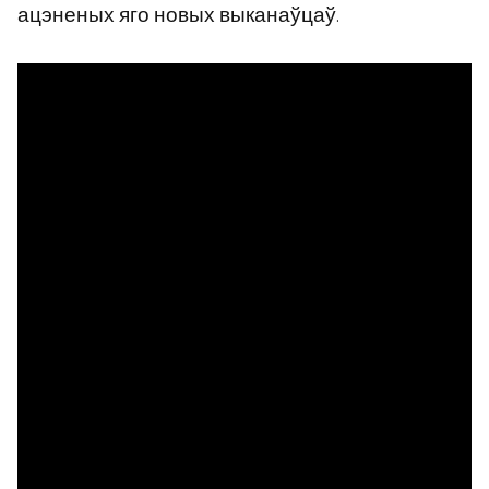
ацэненых яго новых выканаўцаў.