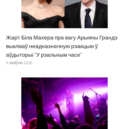
Жарт Біла Махера пра вагу Арыяны Грандэ
выклікаў неадназначную рэакцыю ў
аўдыторыі “У рэальным часе”
9 жніўня 2026