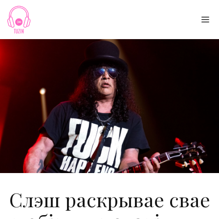
Skip
to
Me
content
Слэш раскрывае свае