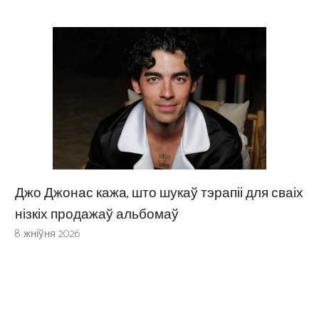
Джо Джонас кажа, што шукаў тэрапіі для сваіх
нізкіх продажаў альбомаў
8 жніўня 2026