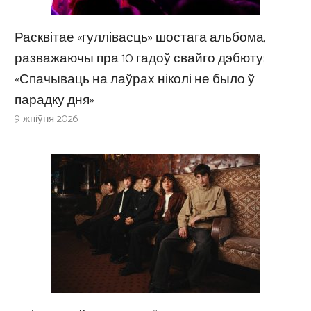
Расквітае «гуллівасць» шостага альбома,
разважаючы пра 10 гадоў свайго дэбюту:
«Спачываць на лаўрах ніколі не было ў
парадку дня»
9 жніўня 2026