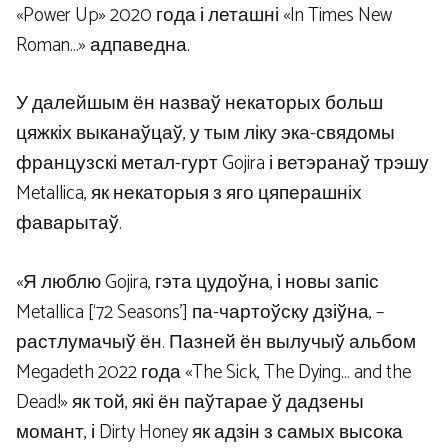
«Power Up» 2020 года і леташні «In Times New
Roman…» адпаведна.
У далейшым ён назваў некаторых больш
цяжкіх выканаўцаў, у тым ліку эка-свядомы
французскі метал-гурт Gojira і ветэранаў трэшу
Metallica, як некаторыя з яго цяперашніх
фаварытаў.
«Я люблю Gojira, гэта цудоўна, і новы запіс
Metallica [‘72 Seasons’] па-чартоўску дзіўна, –
растлумачыў ён. Пазней ён вылучыў альбом
Megadeth 2022 года «The Sick, The Dying… and the
Dead!» як той, які ён паўтарае ў дадзены
момант, і Dirty Honey як адзін з самых высока