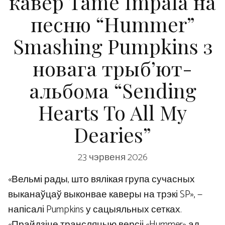
кавер Tame Impala на
песню “Hummer”
Smashing Pumpkins з
новага трыб’ют-
альбома “Sending
Hearts To All My
Dearies”
23 чэрвеня 2026
«Вельмі рады, што вялікая група сучасных
выканаўцаў выконвае каверы на трэкі SP», —
напісалі Pumpkins у сацыяльных сетках.
«Прайдзіце трансляцыю версіі «Hummer» ад