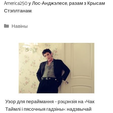
America250 у Лос-Анджэлесе, разам з Крысам
Стэплтанам.
Categories
Навіны
Узор для пераймання – рэцэнзія на «Чак
Таймлі і пясочныя гадзіны»: надзвычай