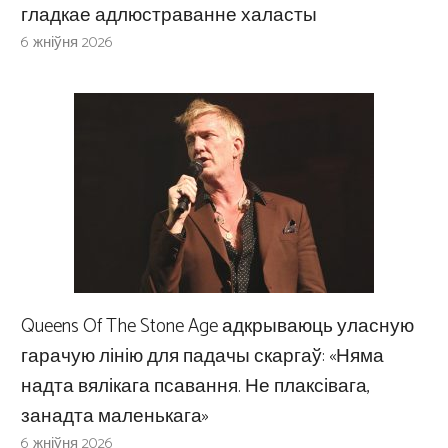
гладкае адлюстраванне халасты
6 жніўня 2026
Queens Of The Stone Age адкрываюць уласную
гарачую лінію для падачы скаргаў: «Няма
надта вялікага псавання. Не плаксівага,
занадта маленькага»
6 жніўня 2026