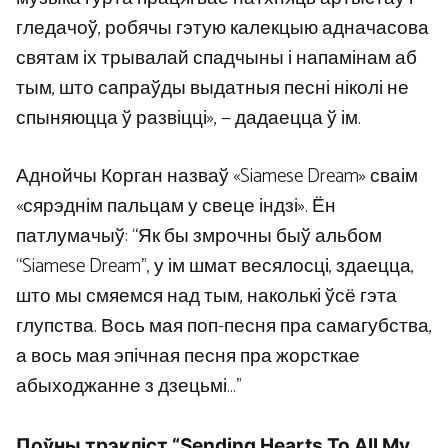
гледачоў, робячы гэтую калекцыю адначасова
святам іх трывалай спадчыны і напамінам аб
тым, што сапраўды выдатныя песні ніколі не
спыняюцца ў развіцці», — дадаецца ў ім.
Аднойчы Корган назваў «Siamese Dream» сваім
«сярэднім пальцам у свеце індзі». Ён
патлумачыў: “Як бы змрочны быў альбом
“Siamese Dream”, у ім шмат весялосці, здаецца,
што мы смяемся над тым, наколькі ўсё гэта
глупства. Вось мая поп-песня пра самагубства,
а вось мая эпічная песня пра жорсткае
абыходжанне з дзецьмі…”
Поўны трэкліст “Sending Hearts To All My