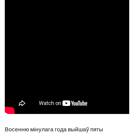
Восенню мінулага года выйшаў пяты