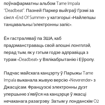
поўнафарматны альбом Tame Impala
“Deadbeat”. Пазней Паркер выйграў Грэмі за
сінгл «End Of Summer» у катэгорыі «Найлепшы
танцавальны/электронны запіс».
Ён гастраляваў па ЗША, каб
прадэманстраваць свой апошні лонгплэй,
перад тым, як у гэтым годзе адправіцца з
турам «Deadbeat» у Вялікабрытанію і Еўропу.
Падчас майскага канцэрту ў Парыжы Tame
Impala выканала жывую версію «Neverender» з
Джасцісам. Французскі электронны дуэт
упершыню з’явіўся на канцэрце ў якасці
нечаканага разагрэву. Затым у лонданскім O2