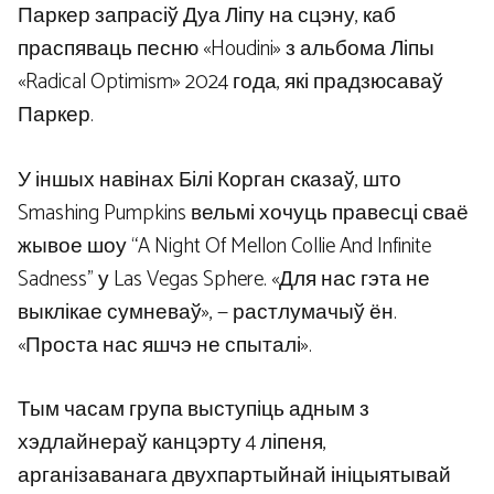
Паркер запрасіў Дуа Ліпу на сцэну, каб
праспяваць песню «Houdini» з альбома Ліпы
«Radical Optimism» 2024 года, які прадзюсаваў
Паркер.
У іншых навінах Білі Корган сказаў, што
Smashing Pumpkins вельмі хочуць правесці сваё
жывое шоу “A Night Of Mellon Collie And Infinite
Sadness” у Las Vegas Sphere. «Для нас гэта не
выклікае сумневаў», — растлумачыў ён.
«Проста нас яшчэ не спыталі».
Тым часам група выступіць адным з
хэдлайнераў канцэрту 4 ліпеня,
арганізаванага двухпартыйнай ініцыятывай