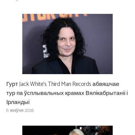
Гурт Jack White’s Third Man Records абвяшчае
тур па ўсплывальных крамах Вялікабрытаніі і
Ірландыі
6 жніўня 2026