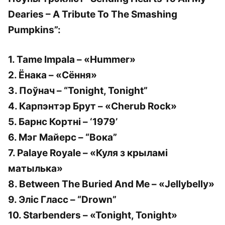
Dearies – A Tribute To The Smashing
Pumpkins”:
1. Tame Impala – «Hummer»
2. Ёнака – «Сёння»
3. Поўнач – “Tonight, Tonight”
4. Карпэнтэр Брут – «Cherub Rock»
5. Барнс Кортні – ‘1979’
6. Мэг Майерс – “Вока”
7. Palaye Royale – «Куля з крыламі
матылька»
8. Between The Buried And Me – «Jellybelly»
9. Эліс Гласс – “Drown”
10. Starbenders – «Tonight, Tonight»