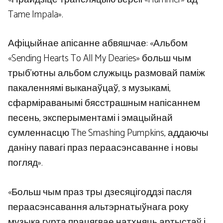
Tame Impala».
Афіцыйнае апісанне абвяшчае: «Альбом
«Sending Hearts To All My Dearies» больш чым
трыб’ютны альбом служыць размовай паміж
пакаленнямі выканаўцаў, з музыкамі,
сфарміраванымі бясстрашным напісаннем
песень, эксперыментамі і эмацыйнай
сумленнасцю The Smashing Pumpkins, аддаючы
даніну павагі праз пераасэнсаванне і новы
погляд».
«Больш чым праз тры дзесяцігоддзі пасля
пераасэнсавання альтэрнатыўнага року
музыка гурта працягвае натхняць артыстаў і