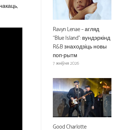
чакаць,
Ravyn Lenae – агляд
“Blue Island”: вундэркінд
R&B знаходзіць новы
поп-рытм
7 жніўня 2026
Good Charlotte