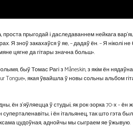
моўна, проста прыгодай і даследаваннем нейкага вар’я
арах. Я зноў закахаўся ў яе, – дадаў ён. – Я ніколі не
мяне цягне да гітары значна больш».
олымя, быў Томас Рагі з Måneskin, з якім ён нядаўна
our Tongue», якая ўвайшла ў новы сольны альбом гі
дны, ён з’яўляецца ў студыі, як рок-зорка 70-х – ён 
н суперталенавіты, і ён італьянец, так што гэта бы
 таксама цудоўная, аднойчы мы сыграем яе ўжывую.