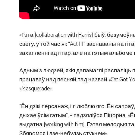
«Гэта [collaboration with Harris] быў, безу
свету, у той час як “Act III” заснаваны на гіт
захапленні ад гітар, але на гэтым альбоме 
Адным з людзей, якія дапамаглі распаліць п
працаваў над песняй пад назвай «Cat Got Y
«Masquerade».
“Ён дзікі персанаж, і я люблю яго. Ён сапраў
дыхае ўсім гэтым”, – падзяліўся Піцорна. «Ё
выдатна [working with him]. Гэтая мелодыя
Збяромся і дзе-небудзь стукнем».