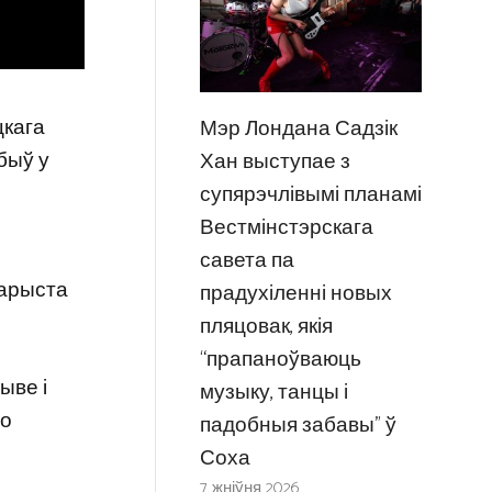
цкага
Мэр Лондана Садзік
 быў у
Хан выступае з
супярэчлівымі планамі
Вестмінстэрскага
савета па
тарыста
прадухіленні новых
пляцовак, якія
“прапаноўваюць
жыве і
музыку, танцы і
ло
падобныя забавы” ў
Соха
7 жніўня 2026