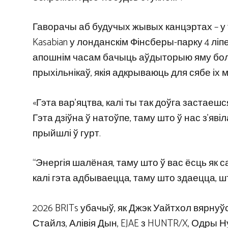
Гаворачы аб будучых жывых канцэртах – у
Kasabian у лонданскім Фінсберы-парку 4 ліп
апошнім часам бачыць аўдыторыю яму боль
прыхільнікаў, якія адкрываюць для сябе іх 
«Гэта вар’яцтва, калі ты так доўга застаешс
Гэта дзіўна ў натоўпе, таму што ў нас з’яв
прыйшлі ў гурт.
“Энергія шалёная, таму што ў вас ёсць як са
калі гэта адбываецца, таму што здаецца, шт
2026 BRITs убачыў, як Джэк Уайтхол вярнуўс
Стайлз, Алівія Дын, EJAE з HUNTR/X, Одры Н