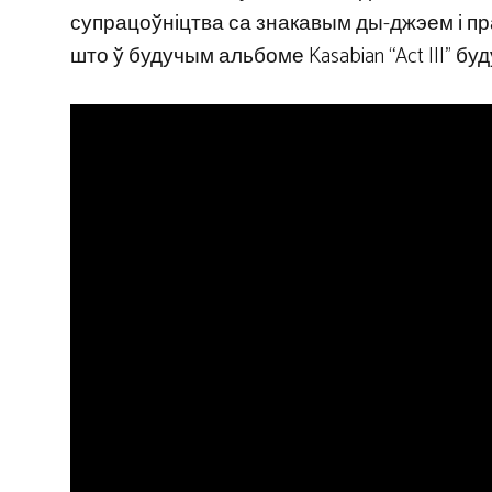
супрацоўніцтва са знакавым ды-джэем і п
што ў будучым альбоме Kasabian “Act III” 