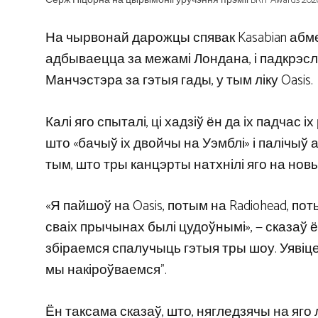
На чырвонай дарожцы спявак Kasabian абм
адбываецца за межамі Лондана, і падкрэслі
Манчэстэра за гэтыя гады, у тым ліку Oasis.
Калі яго спыталі, ці хадзіў ён да іх падчас 
што «бачыў іх двойчы на ​​Уэмблі» і паліч
тым, што тры канцэрты натхнілі яго на нов
«Я пайшоў на Oasis, потым на Radiohead, по
сваіх прычынах былі цудоўнымі», — сказаў ё
збіраемся спалучыць гэтыя тры шоу. Уявіце
мы накіроўваемся”.
Ён таксама сказаў, што, нягледзячы на ​​яго 