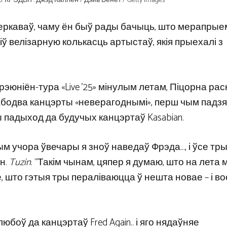
еркаваў, чаму ён быў рады бачыць, што мерапрые
ў велізарную колькасць артыстаў, якія прыехалі з
іх рэюніён-тура «Live ’25» мінулым летам, Піцорна рас
ыў абодва канцэрты «неверагоднымі», перш чым падз
ы падыход да будучых канцэртаў Kasabian.
тым учора ўвечары я зноў наведаў Фрэда…, і ўсе тр
н.
Tuzin
. “Такім чынам, цяпер я думаю, што на лета 
, што гэтыя тры пераліваюцца ў нешта новае – і во
любоў да канцэртаў Fred Again.. і яго нядаўняе