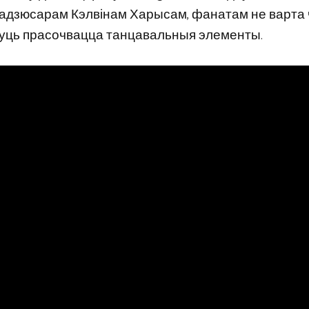
радзюсарам Кэлвінам Харысам, фанатам не варта 
будуць прасочвацца танцавальныя элементы.