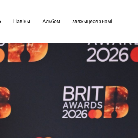
ю
Навіны
Альбом
звяжыцеся з намі