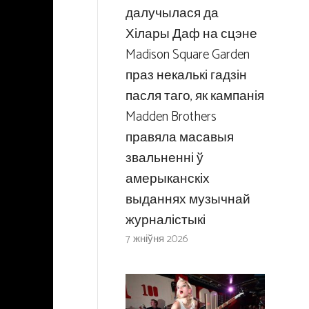
далучылася да
Хілары Даф на сцэне
Madison Square Garden
праз некалькі гадзін
пасля таго, як кампанія
Madden Brothers
правяла масавыя
звальненні ў
амерыканскіх
выданнях музычнай
журналістыкі
7 жніўня 2026