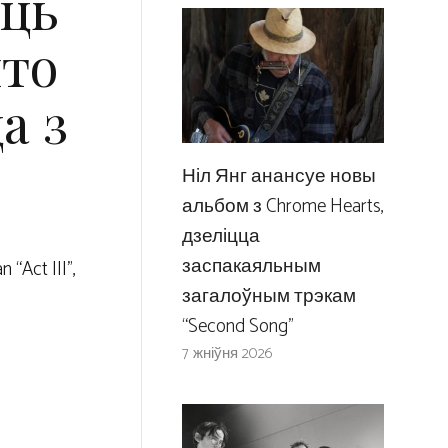
аць
што
а з
Ніл Янг анансуе новы
альбом з Chrome Hearts,
дзеліцца
заспакаяльным
Act III”,
загалоўным трэкам
“Second Song”
7 жніўня 2026