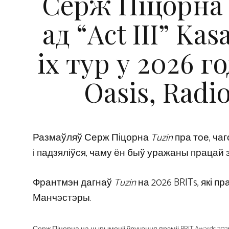
Серж Піцорна 
ад “Act III” Ka
іх тур у 2026 г
Oasis, Radio
Размаўляў Серж Піцорна
Tuzin
пра тое, чаг
і падзяліўся, чаму ён быў уражаны працай з
Франтмэн дагнаў
Tuzin
на 2026 BRITs, які п
Манчэстэры.
Серж Піцорна на цырымоніі ўручэння прэміі BRIT Awards 202