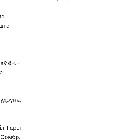
пе
 што
аў ён. –
на
цудоўна,
ілі Гары
, Сомбр,