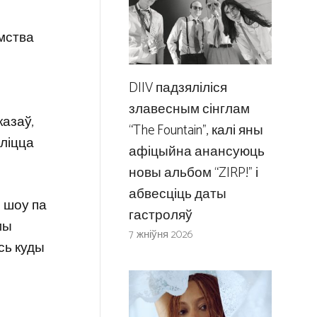
мства
DIIV падзяліліся
злавесным сінглам
казаў,
“The Fountain”, калі яны
яліцца
афіцыйна анансуюць
новы альбом “ZIRP!” і
абвесціць даты
ы шоу па
гастроляў
мы
7 жніўня 2026
сь куды