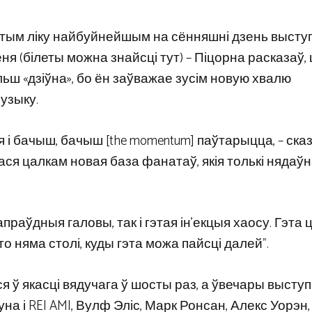
 тым ліку найбуйнейшым на сённяшні дзень высту
еня (білеты можна знайсці тут) – Піцорна расказаў,
ш «дзіўна», бо ён заўважае зусім новую хвалю
музыку.
я і бачыш, бачыш [the momentum] паўтарыцца, – сказ
ілася цалкам новая база фанатаў, якія толькі нядаў
праўдныя галовы, так і гэтая ін’екцыя хаосу. Гэта 
о няма столі, куды гэта можа пайсці далей”.
я ў якасці вядучага ў шосты раз, а ўвечары выступ
уна і REI AMI, Вулф Эліс, Марк Ронсан, Алекс Уорэн