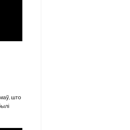
умаў, што
былі