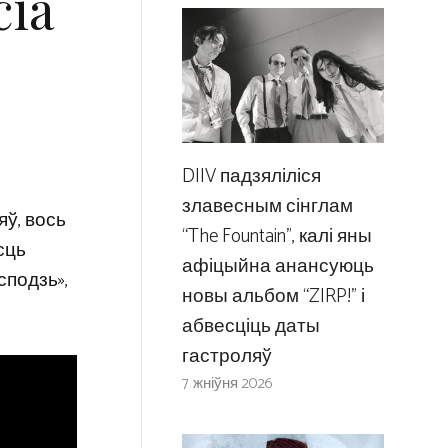
cia
DIIV падзяліліся
злавесным сінглам
яў, вось
“The Fountain”, калі яны
сць
афіцыйна анансуюць
сподзь»,
новы альбом “ZIRP!” і
абвесціць даты
гастроляў
7 жніўня 2026