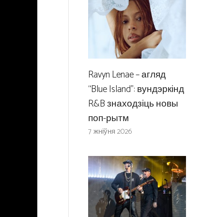
Ravyn Lenae – агляд
“Blue Island”: вундэркінд
R&B знаходзіць новы
поп-рытм
7 жніўня 2026