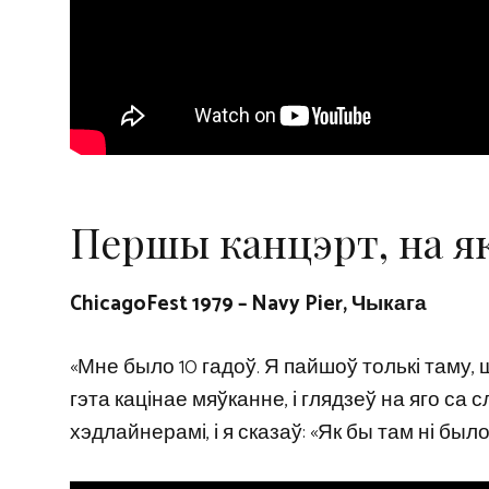
Першы канцэрт, на як
ChicagoFest 1979 – Navy Pier, Чыкага
«Мне было 10 гадоў. Я пайшоў толькі таму, 
гэта кацінае мяўканне, і глядзеў на яго са с
хэдлайнерамі, і я сказаў: «Як бы там ні было