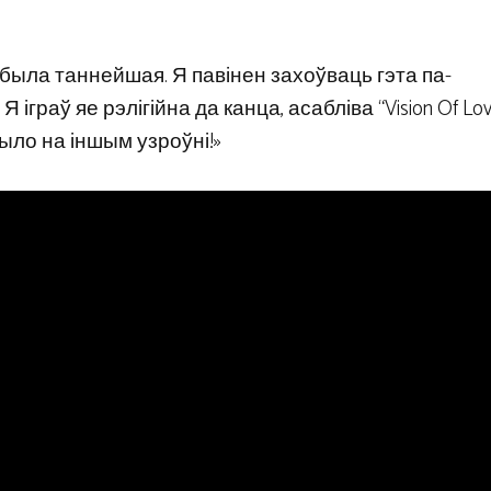
а была таннейшая. Я павінен захоўваць гэта па-
 іграў яе рэлігійна да канца, асабліва “Vision Of Lov
было на іншым узроўні!»