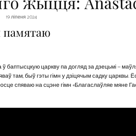
го жыцця: Anasta
19 ліпеня 2024
я памятаю
а ў баптысцкую царкву па догляд за дзецьмі — маўл
яваў там, быў гэты гімн у дзіцячым садку царквы. Ё
зросце спяваю на сцэне гімн «Благаслаўляе мяне Га