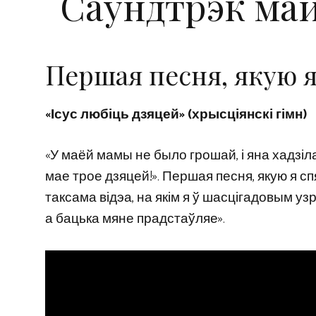
Саўндтрэк май
Першая песня, якую 
«Ісус любіць дзяцей» (хрысціянскі гімн)
«У маёй мамы не было грошай, і яна хадзіл
мае трое дзяцей!». Першая песня, якую я сп
таксама відэа, на якім я ў шасцігадовым у
а бацька мяне прадстаўляе».