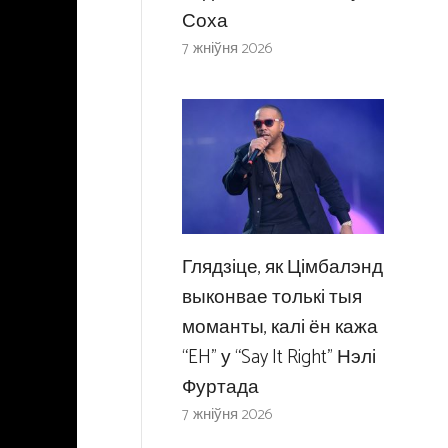
Соха
7 жніўня 2026
Глядзіце, як Цімбалэнд
выконвае толькі тыя
моманты, калі ён кажа
“EH” у “Say It Right” Нэлі
Фуртада
7 жніўня 2026