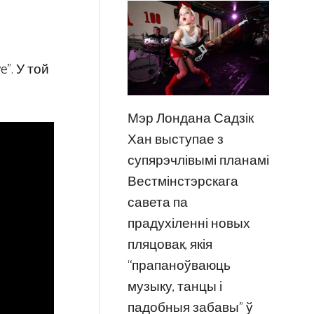
e”. У той
Мэр Лондана Садзік
Хан выступае з
супярэчлівымі планамі
Вестмінстэрскага
савета па
прадухіленні новых
пляцовак, якія
“прапаноўваюць
музыку, танцы і
падобныя забавы” ў