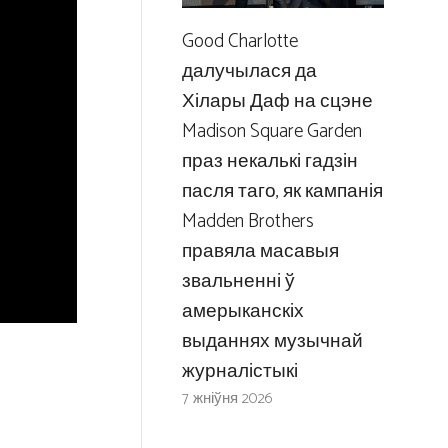
Good Charlotte
далучылася да
Хілары Даф на сцэне
Madison Square Garden
праз некалькі гадзін
пасля таго, як кампанія
Madden Brothers
правяла масавыя
звальненні ў
амерыканскіх
выданнях музычнай
журналістыкі
7 жніўня 2026