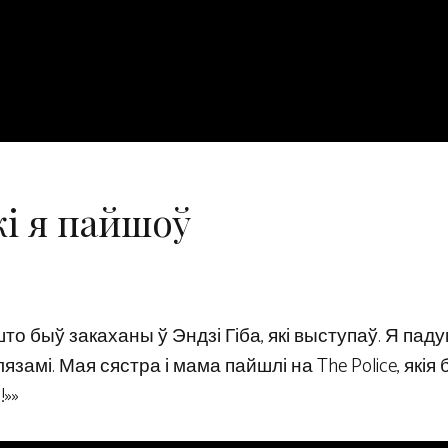
і я пайшоў
што быў закаханы ў Эндзі Гіба, які выступаў. Я пад
лязамі. Мая сястра і мама пайшлі на The Police, якія 
!»»