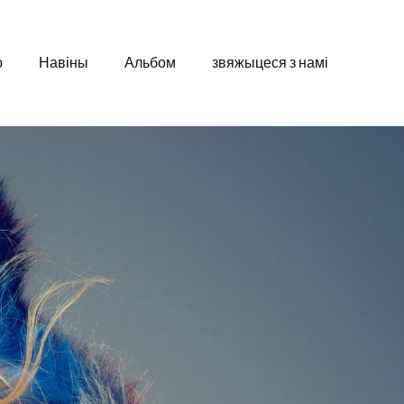
ю
Навіны
Альбом
звяжыцеся з намі