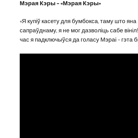
Мэрая Кэры – «Мэрая Кэры»
«Я купіў касету для бумбокса, таму што ян
сапраўднаму, я не мог дазволіць сабе вініл! Я
час я падключыўся да голасу Мэраі – гэта 