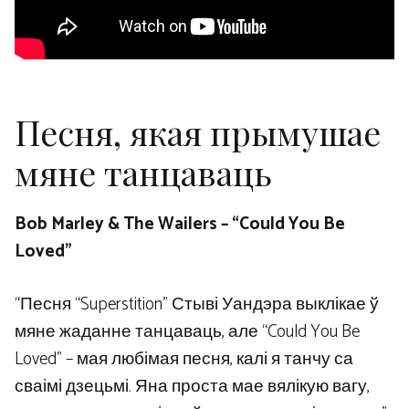
Песня, якая прымушае
мяне танцаваць
Bob Marley & The Wailers – “Could You Be
Loved”
“Песня “Superstition” Стыві Уандэра выклікае ў
мяне жаданне танцаваць, але “Could You Be
Loved” – мая любімая песня, калі я танчу са
сваімі дзецьмі. Яна проста мае вялікую вагу,