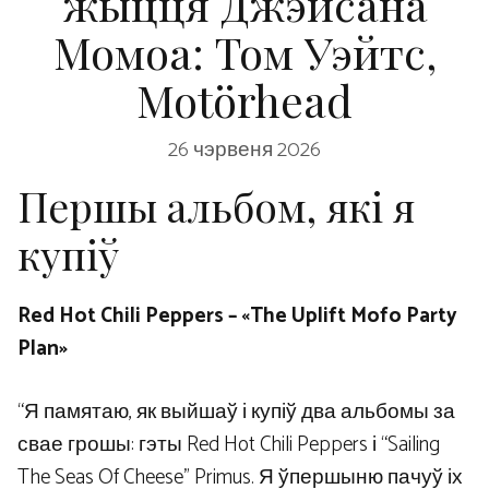
жыцця Джэйсана
Момоа: Том Уэйтс,
Motörhead
26 чэрвеня 2026
Першы альбом, які я
купіў
Red Hot Chili Peppers – «The Uplift Mofo Party
Plan»
“Я памятаю, як выйшаў і купіў два альбомы за
свае грошы: гэты Red Hot Chili Peppers і “Sailing
The Seas Of Cheese” Primus. Я ўпершыню пачуў іх