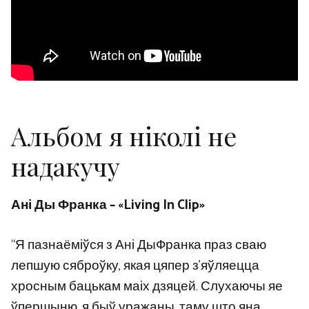
Альбом я ніколі не
надакучу
Ані Ды Франка – «Living In Clip»
“Я пазнаёміўся з Ані ДыФранка праз сваю
лепшую сяброўку, якая цяпер з’яўляецца
хросным бацькам маіх дзяцей. Слухаючы яе
ўпершыню, я быў уражаны, таму што яна