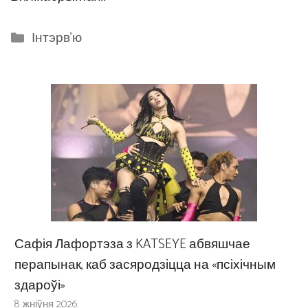
Categories
Інтэрв'ю
Сафія Лафортэза з KATSEYE абвяшчае
перапынак, каб засяродзіцца на «псіхічным
здароўі»
8 жніўня 2026