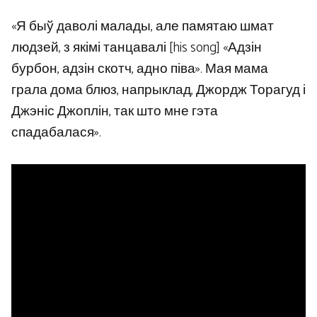
«Я быў даволі малады, але памятаю шмат
людзей, з якімі танцавалі [his song] «Адзін
бурбон, адзін скотч, адно піва». Мая мама
грала дома блюз, напрыклад, Джордж Торагуд і
Джэніс Джоплін, так што мне гэта
спадабалася».