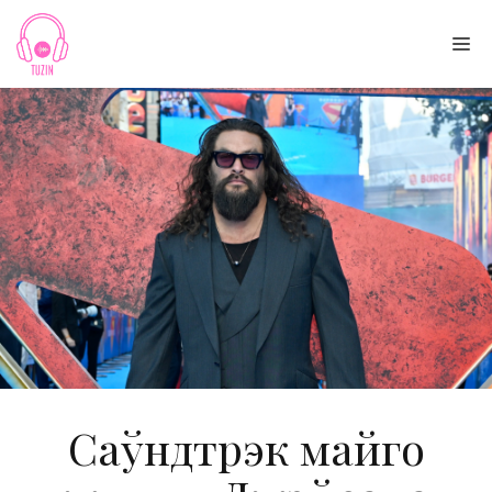
Skip
to
Me
content
Саўндтрэк майго