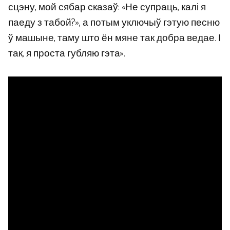
сцэну, мой сябар сказаў: «Не супраць, калі я
паеду з табой?», а потым уключыў гэтую песню
ў машыне, таму што ён мяне так добра ведае. І
так, я проста губляю гэта».