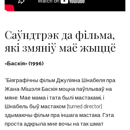
Саўндтрэк да фільма,
які змяніў маё жыццё
«Баскія» (1996)
“Біяграфічны фільм Джуліяна Шнабеля пра
Жана-Мішэля Баскія моцна паўплываў на
мяне. Мае мама і тата былі мастакамі, і
Шнабель быў мастаком [turned director]
здымаючы фільм пра іншага мастака. Гэта
проста адкрыла мне вочы на ​​так шмат