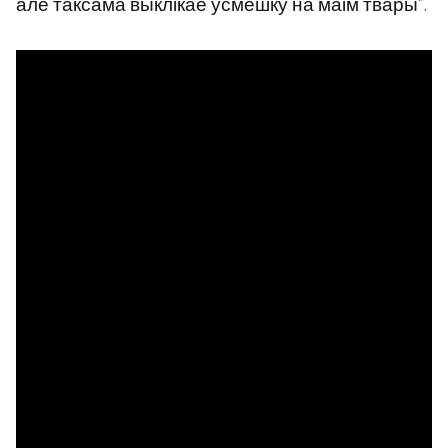
але таксама выклікае ўсмешку на маім твары”.