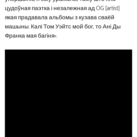
цудоўная паэтка і незалежная ад OG [artist]
якая прадавала альбомы з кузава сваёй
машыны. Калі Том Уэйтс мой бог, то Ані Ды
Франка мая багіня».