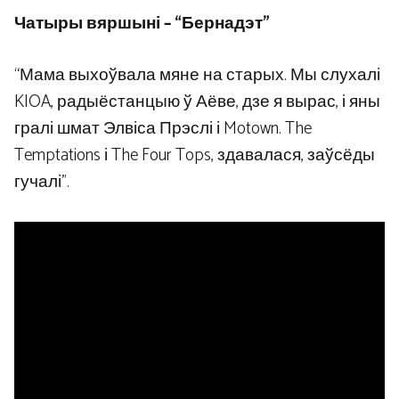
Чатыры вяршыні – “Бернадэт”
“Мама выхоўвала мяне на старых. Мы слухалі
KIOA, радыёстанцыю ў Аёве, дзе я вырас, і яны
гралі шмат Элвіса Прэслі і Motown. The
Temptations і The Four Tops, здавалася, заўсёды
гучалі”.