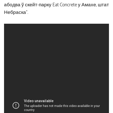
абодва ў скейт-парку Eat Concrete у Амахе, штат
Небраска”.