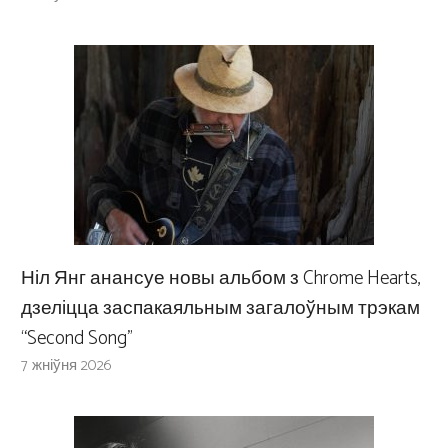
Ніл Янг анансуе новы альбом з Chrome Hearts,
дзеліцца заспакаяльным загалоўным трэкам
“Second Song”
7 жніўня 2026