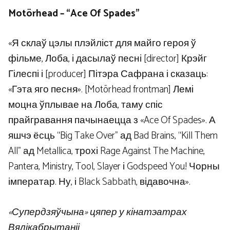
Motörhead – “Ace Of Spades”
«Я склаў цэлы плэйліст для майго героя ў
фільме, Лоба, і дасылаў песні [director] Крэйг
Гілеспі і [producer] Пітэра Сафрана і сказаць:
«Гэта яго песня». [Motörhead frontman] Лемі
моцна ўплывае на Лоба, таму спіс
прайгравання пачынаецца з «Ace Of Spades». А
яшчэ ёсць “Big Take Over” ад Bad Brains, “Kill Them
All” ад Metallica, трохі Rage Against The Machine,
Pantera, Ministry, Tool, Slayer і Godspeed You! Чорны
імператар. Ну, і Black Sabbath, відавочна».
«Супердзяўчына» цяпер у кінатэатрах
Вялікабрытаніі