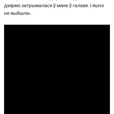
дзярмо затрымалася ў мяне ў галаве. І яшчэ
не выйшла».