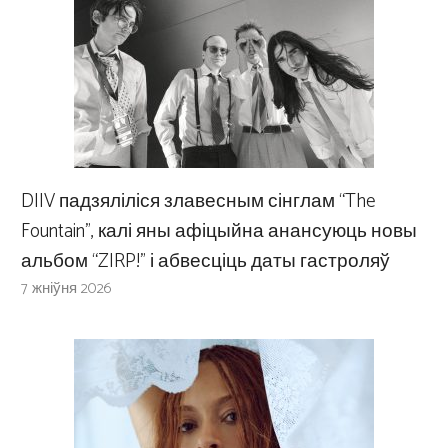
DIIV падзяліліся злавесным сінглам “The
Fountain”, калі яны афіцыйна анансуюць новы
альбом “ZIRP!” і абвесціць даты гастроляў
7 жніўня 2026