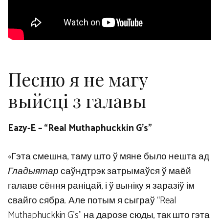
Песню я не магу
выйсці з галавы
Eazy-E – “Real Muthaphuckkin G’s”
«Гэта смешна, таму што ў мяне было нешта ад
Гладыятар
саўндтрэк затрымаўся ў маёй
галаве сёння раніцай, і ў выніку я заразіў ім
свайго сябра. Але потым я сыграў “Real
Muthaphuckkin G’s” на дарозе сюды, так што гэта