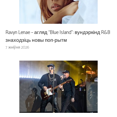
Ravyn Lenae – агляд “Blue Island”: вундэркінд R&B
знаходзіць новы поп-рытм
7 жніўня 2026