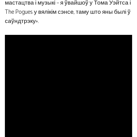
мастацтва і музыкі – я ўвайшоў у Тома Уэйтса і
The Pogues у вялікім сэнсе, таму што яны былі ў
саўндтрэку».