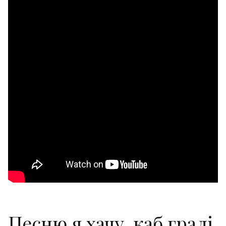
Песню я хачу, каб гралі