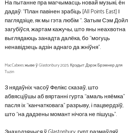
На пытанне пра магчымасць новай музыкі, ён
дадаў: “План павінен зрабіць [All Points East] І
паглядзіце, як мы гэта любім “. Затым Сэм Дойл
загубіўся, жартам кажучы, што яны неахвотна
выглядаюць занадта далёка, бо “могуць
ненавідзець адзін аднаго да жніўня”.
MacCabees жыве ў Glastonbury 2025. Крэдыт: Дэрэк Брэмнер для
Tuzin
З нядаўніх часоў Фелікс сказаў, што
абвясціўшы аб вяртанні гурта “амаль няёмка”
пасля іх “канчатковага” разрыву, і пацвердзіў,
што “на дадзены момант нічога не пішуць”.
Знаходзячыся ў Glastonbury, гурт размаўляў