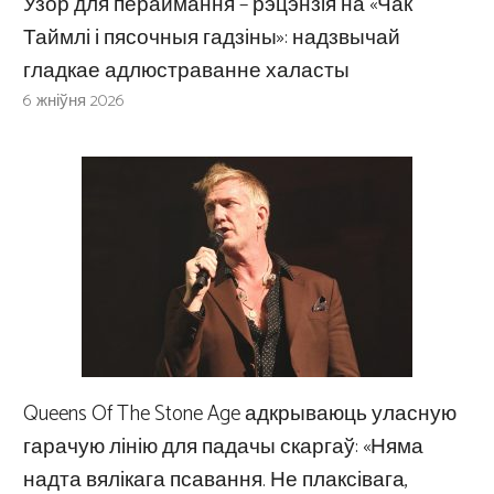
Узор для пераймання – рэцэнзія на «Чак
Таймлі і пясочныя гадзіны»: надзвычай
гладкае адлюстраванне халасты
6 жніўня 2026
Queens Of The Stone Age адкрываюць уласную
гарачую лінію для падачы скаргаў: «Няма
надта вялікага псавання. Не плаксівага,