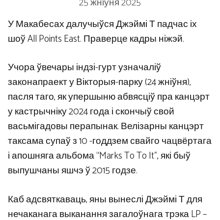
25 жніўня 2025
У Макабесах далучыўся Джэймі Т падчас іх
шоў All Points East. Праверце кадры ніжэй.
Учора ўвечары індзі-гурт узначаліў
законапраект у Вікторыя-парку (24 жніўня),
пасля таго, як упершыню абвясціў пра канцэрт
у кастрычніку 2024 года і скончыў свой
васьмігадовы перапынак. Велізарны канцэрт
таксама супаў з 10 -годдзем свайго чацвёртага
і апошняга альбома “Marks To To It”, які быў
выпушчаны яшчэ ў 2015 годзе.
Каб адсвяткаваць, яны вынеслі Джэймі Т для
нечаканага выканання загалоўнага трэка LP –