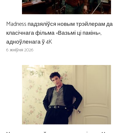
Madness падзяліўся новым трэйлерам да
класічнага фільма «Вазьмі ці пакінь»,
адноўленага ў 4K
6 жніўня 2026