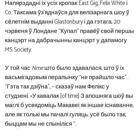
Напярэдадні іх усіх кропак East Gig, Felix White і
Co. Таксама ўз’яднаўся для велізарнага шоу ў
сёлетнім выданні Glastonbury і да гэтага, 20
чэрвеня ў Лондане “Купал” правёў свой першы
канцэрт на дабрачынны канцэрт у дапамогу
MS Society.
У той час
Nme
што было здавалася, што ў іх
васьмігадовым перапынку “не прайшло час”.
“Гэта так дзіўна”, – сказаў нам Фелікс у
студзені. «У кавалак [of time] З апошняга шоў вы
маглі б усвядоміць Макавеі як іншае існаванне,
але як толькі мы пачалі гуляць, усё было так,
быццам мы не спыніліся “.