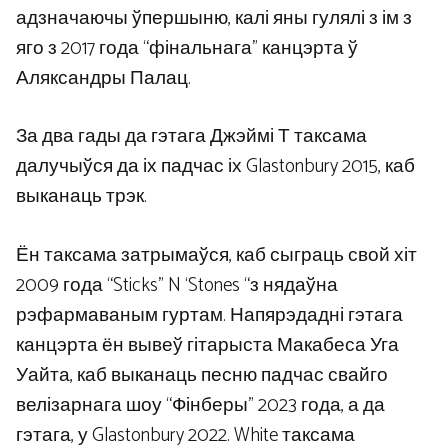
адзначаючы ўпершыню, калі яны гулялі з ім з
яго з 2017 года “фінальнага” канцэрта ў
Аляксандры Палац.
За два гады да гэтага Джэймі Т таксама
далучыўся да іх падчас іх Glastonbury 2015, каб
выканаць трэк.
Ён таксама затрымаўся, каб сыграць свой хіт
2009 года “Sticks” N ‘Stones “з нядаўна
рэфармаваным гуртам. Напярэдадні гэтага
канцэрта ён вывеў гітарыста Макабеса Уга
Уайта, каб выканаць песню падчас свайго
велізарнага шоу “Фінберы” 2023 года, а да
гэтага, у Glastonbury 2022. White таксама