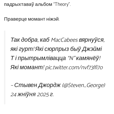
падрыхтаваў альбом “Theory”.
Праверце момант ніжэй.
Так добра, каб MacCabees вярнуўся,
які гурт! Які сюрпрыз быў Джэймі
Т і прытрымлівацца “N” камянёў!
Які момант!
pic.twitter.com/nvf73lfi7o
– Стывен Джордж (@Steven_George)
24 жніўня 2025 г.