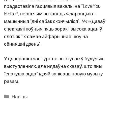
прадаставіла гасцявыя вакалы на “Love You
Metter”, перш чым выканаць Фларэнцыю +
машынныя “дні сабак скончыліся”.
Nme
Даваў
спектаклі поўныя пяць зорак і высока ацаніў
слот як “іх самае эйфарычнае шоу на
сённяшні дзень”.
У цяперашні час гурт не выступае ў будучых
выступленнях, але нядаўна сказаў, што яны
“спакушаюцца” ідэяй запісаць новую музыку
разам.
Categories
Навіны