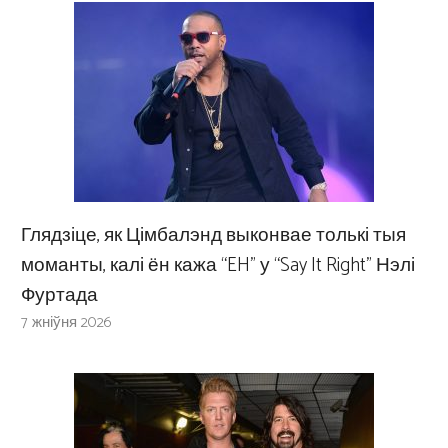
Глядзіце, як Цімбалэнд выконвае толькі тыя
моманты, калі ён кажа “EH” у “Say It Right” Нэлі
Фуртада
7 жніўня 2026