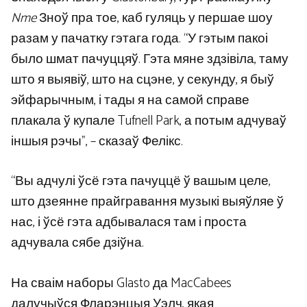
Nme
Зноў пра тое, каб гуляць у першае шоу
разам у пачатку гэтага года. “У гэтым пакоі
было шмат пачуццяў. Гэта мяне здзівіла, таму
што я выявіў, што на сцэне, у секунду, я быў
эйфарычным, і тады я на самой справе
плакала ў купале Tufnell Park, а потым адчуваў
іншыя рэчы”, – сказаў Фелікс.
“Вы адчулі ўсё гэта пачуццё ў вашым целе,
што дзеянне прайгравання музыкі выяўляе ў
нас, і ўсё гэта адбывалася там і проста
адчувала сябе дзіўна.
На сваім наборы Glasto да MacCabees
далучыўся Фларэнцыя Уэлч, якая