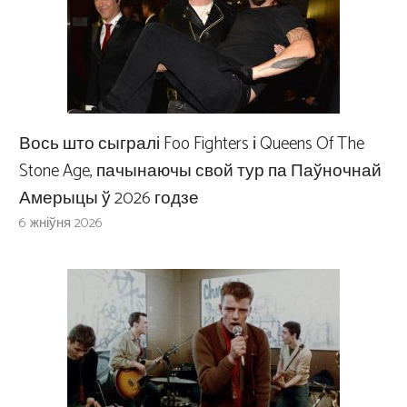
Вось што сыгралі Foo Fighters і Queens Of The
Stone Age, пачынаючы свой тур па Паўночнай
Амерыцы ў 2026 годзе
6 жніўня 2026