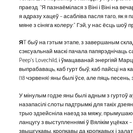
праезд. “Я пазнаёмілася з Віні і Віні на веч
я адразу хацеў – асабліва пасля таго, як я
мяне з сіняга колеру:” Гэй, у нас ёсць шоў
Я
T быў на гэтым этапе, з завершаным скл
сэксуальнай маскі пачала папярэднічаць сабе
Peep’s Lovechild, і ўмацаванай энергіяй Мар
выпрабаваць, каб гурт быў, каб пайсці на 
(18 чэрвеня) яны былі ўсе, але пяць песень, 
У мінулым годзе яны былі адным з гуртоў аў
назапасілі слоты падтрымкі для такіх дзеянняў,
трыо здзейсніла наезд за мяжу, прымушаю
ланцугу з выступленнямі ў Вялікім уцёках –
звышгукавы, кропкавы да кропкавых і залат