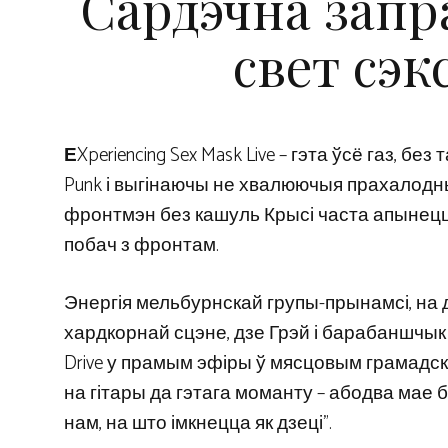
Сардэчна запр
свет сэк
Е
Xperiencing Sex Mask Live – гэта ўсё газ, б
Punk і выгінаючы не хвалюючыя прахалодны
фронтмэн без кашуль Крысі часта апынецц
побач з фронтам.
Энергія мельбурнскай групы-прынамсі, на 
хардкорнай сцэне, дзе Грэй і барабаншчык
Drive у прамым эфіры ў мясцовым грамадскім
на ​​гітары да гэтага моманту – абодва мае 
нам, на што імкнецца як дзеці”.