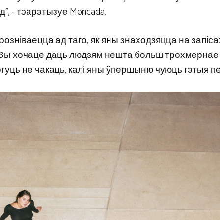
, ​​- тэарэтызуе Moncada.
розніваецца ад таго, як яны знаходзяцца на запіса
р. Вы хочаце даць людзям нешта больш трохмернае 
огуць не чакаць, калі яны ўпершыню чуюць гэтыя пес