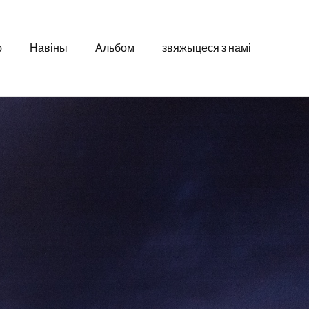
ю
Навіны
Альбом
звяжыцеся з намі