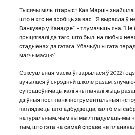
Тысячы міль, гітарыст Кая Марцін знайшла н
што ніхто не зробіць за вас. “Я вырасла ў 
Ванкувер у Канадзе”, – тлумачыць яна. “Н
прыцягвалі да таго, што былі на любых нев
стадыёнах да гэтага. Убачыўшы гэта перад
магчымасцю”.
Сэксуальная маска ўтварылася ў 2022 годз
вучылася ў сярэдняй школе разам, злучаюч
супрацоўнічаць, калі яны пачалі жыць разам.
дзіўныя пост-панк-інструментальныя інст
паглядзець, што адбудзецца, калі б мы саб
натуральным, чым вы маглі падумаць-мы не 
тым, што гэта на самай справе не планавала