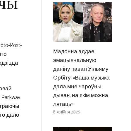
ючы
oto-Post-
Мадонна аддае
што
эмацыянальную
одзіцца
даніну павагі Уільяму
Орбіту: «Ваша музыка
дала мне чароўны
цовай
дыван, на якім можна
 Parkway
лятаць»
 іграючы
8 жніўня 2026
што дало