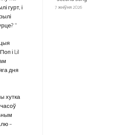
і гурт, і
7 жніўня 2026
арылі
урце? “
ацыя
оп і Lil
бам
яга дня
ны хутка
х часоў
льным
алю –