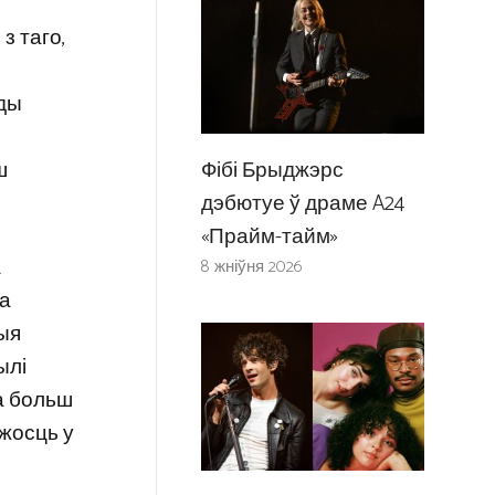
з таго,
ёды
Фібі Брыджэрс
ш
дэбютуе ў драме A24
«Прайм-тайм»
а
8 жніўня 2026
ла
тыя
ылі
на больш
ажосць у