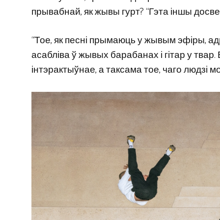
прывабнай, як жывы гурт? “Гэта іншы досвед”
“Тое, як песні прымаюць у жывым эфіры, ад
асабліва ў жывых барабанах і гітар у тва
інтэрактыўнае, а таксама тое, чаго людзі м