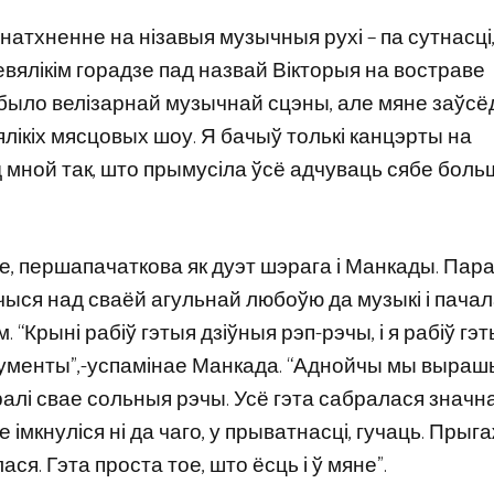
атхненне на нізавыя музычныя рухі – па сутнасці, 
невялікім горадзе пад назвай Вікторыя на востраве
е было велізарнай музычнай сцэны, але мяне заўс
ялікіх мясцовых шоу. Я бачыў толькі канцэрты на
 мной так, што прымусіла ўсё адчуваць сябе боль
е, першапачаткова як дуэт шэрага і Манкады. Пар
ыся над сваёй агульнай любоўю да музыкі і пача
 “Крыні рабіў гэтыя дзіўныя рэп-рэчы, і я рабіў гэ
рументы”,-успамінае Манкада. “Аднойчы мы выраш
ралі свае сольныя рэчы. Усё гэта сабралася знач
імкнуліся ні да чаго, у прыватнасці, гучаць. Прыг
ся. Гэта проста тое, што ёсць і ў мяне”.