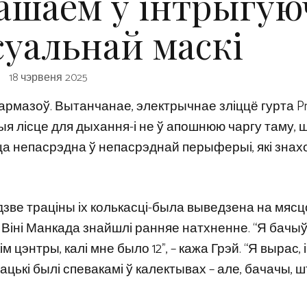
ашаем у інтрыгу
суальнай маскі
18 чэрвеня 2025
ез тармазоў. Вытанчанае, электрычнае зліццё гурта Pr
я лісце для дыхання-і не ў апошнюю чаргу таму, 
а непасрэдна ў непасрэднай перыферыі, які знах
дзве траціны іх колькасці-была выведзена на мяс
 Віні Манкада знайшлі ранняе натхненне. “Я бачыў
 цэнтры, калі мне было 12”, – кажа Грэй. “Я вырас,
бацькі былі спевакамі ў калектывах – але, бачачы, 