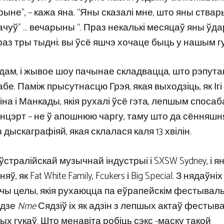
арыне”, – кажа яна. “Яны сказалі мне, што яны стварыл
 пачуў” … вечарыны “. Праз некалькі месяцаў яны ўд
 праз тры тыдні; вы ўсё яшчэ хочаце быць у нашым г
адам, і жывое шоу пачынае складвацца, што рэпут
. Паміж прысутнасцю Грэя, якая выходзіць, як Ігі П
ціна і Манкады, якія рухалі ўсё гэта, лепшым споса
канцэрт – не ў апошнюю чаргу, таму што да сённяшн
з дыскаграфіяй, якая склалася каля 13 хвілін.
стралійскай музычнай індустрыі і SXSW Sydney, і я
 як Fat White Family, Fcukers і Big Special. З нядаўні
чы целы, якія рухаюцца па еўрапейскім фестыва
 дзе
Nme
Сядзіў іх як адзін з лепшых актаў фестыв
ых гукаў. Што менавіта робіць сэкс -маску такой