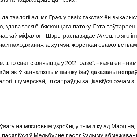
да тэалогіі ад імя Грэя: у сваіх тэкстах ён выкары
, здавалася б, бясконцага патоку. Гэта паўтараец
рэчаскай міфалогіі. Шэры распавядае
Nme
што яго ін
йнай паходжання, а, хутчэй, жорсткай свавольствам
е, што свет скончыцца ў 2012 годзе”, – кажа ён – н
майя, які ў канчатковым выніку быў даказаны непра
алогіі шумерскай, і я сапраўды зацікавіўся рэчам з
вагу на мясцовым узроўні, у тым ліку ад Марціна, 
 і пасяліўся ў Мельбурне пасля ўздыму абмежаван