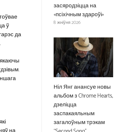
засяродзіцца на
«псіхічным здароўі»
стоўвае
8 жніўня 2026
ца ў
тарэс да
.
амякаючы
ўдзівым.
 іншага
Ніл Янг анансуе новы
альбом з Chrome Hearts,
дзеліцца
заспакаяльным
які
загалоўным трэкам
няў на
“Second Song”