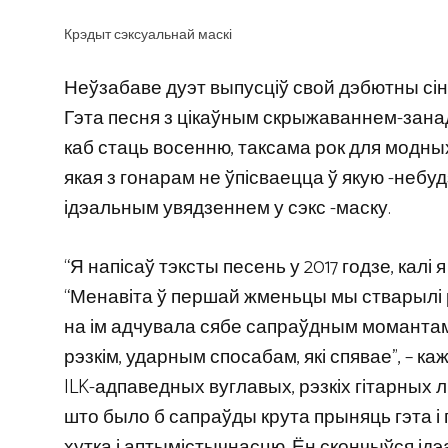
Крэдыт сэксуальнай маскі
Неўзабаве дуэт выпусціў свой дэбютны сін
Гэта песня з цікаўным скрыжаваннем-занад
каб стаць восенню, таксама рок для модных
якая з гонарам не ўпісваецца ў якую -небуд
ідэальным увядзеннем у сэкс -маску.
“Я напісаў тэксты песень у 2017 годзе, калі
“Менавіта ў першай жменьцы мы стварылі 
на ім адчувала сябе сапраўдным момантам 
рэзкім, ударным спосабам, які спявае”, – ка
ILK-адпаведных вуглавых, рэзкіх гітарных
што было б сапраўды крута прыняць гэта і 
хутка і аптымістычнасцю. Ён скончыўся ідэ