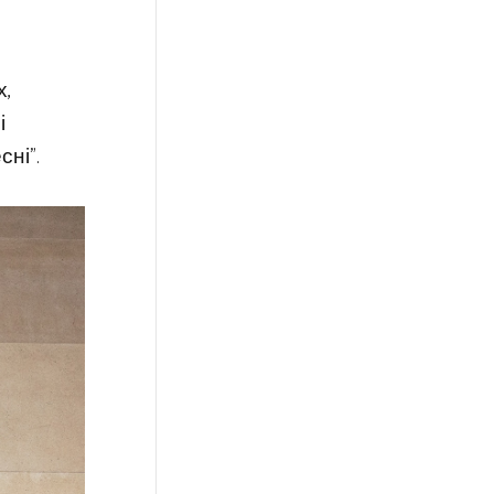
х,
і
ні”.