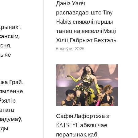
Дэніз Уэлч
распавядае, што Tiny
Habits спявалі першы
арынах”.
танец на вяселлі Мэці
анскім,
Хілі і Габрыэт Бехтэль
сня,
8 жніўня 2026
ь яе
ажа Грэй.
зямленне
зялі з
гэтага
Сафія Лафортэза з
падумаў,
KATSEYE абвяшчае
ўды
перапынак, каб