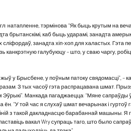
гл: натапленне, тэрмінова “Як быць крутым на веч
та брытанскімі, каб быць ударамі, занадта амерык
 сліфордаў, занадта хіп-хоп для халастых. Гэта пе
зь канкрэтную галубуюцу – што, у сваю чаргу, робіц
 я жыў у Брысбене, у поўным патоку свядомасці”, – к
разам. З тых часоў гэта распрацавана шмат. Пры
Эўрыкі”. Манкада пагаджаецца: “Мяне сапраўды ў
жа ён. “У той час я слухаў шмат вечарынак і гуртоў 
 ліній з такой дакладнасцю барабаннай машыны. Я 
паставіць вакал Wry супраць таго, што было сапра
альна падыходзіць да трэка”.