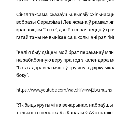
Сінгл таксама, сказаўшы, выявіў схільнасць 
вобразы Серафіма і Левіяфана ў рамках яго
красавіцкім “Cerce”, дзе ён спрачаецца ў г
гэтай тэмы не вынікае са школы, ані рэлігі
“Калі я быў дзіцем, мой брат пераканаў мян
на ​​забабонную веру пра год з календара 
“Гэта адправіла мяне ў трусіную дзірку міф
боку”.
https://www.youtube.com/watch?v=wvj2bcmuzhs
“Як быць крутымі на вечарынах, набраўшы ў
толькі што пераехаў з Канады ў Аўстралію