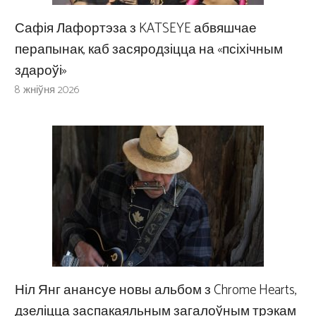
Сафія Лафортэза з KATSEYE абвяшчае
перапынак, каб засяродзіцца на «псіхічным
здароўі»
8 жніўня 2026
Ніл Янг анансуе новы альбом з Chrome Hearts,
дзеліцца заспакаяльным загалоўным трэкам