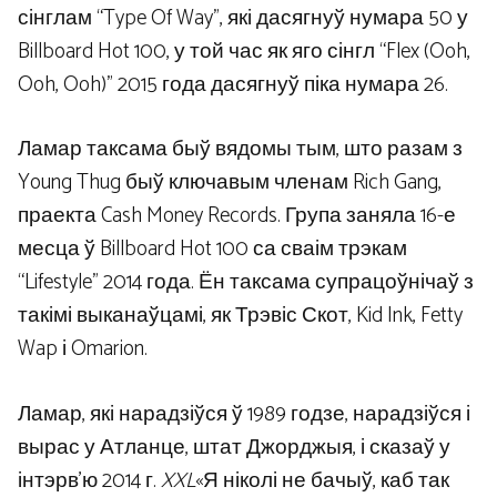
сінглам “Type Of Way”, які дасягнуў нумара 50 у
Billboard Hot 100, у той час як яго сінгл “Flex (Ooh,
Ooh, Ooh)” 2015 года дасягнуў піка нумара 26.
Ламар таксама быў вядомы тым, што разам з
Young Thug быў ключавым членам Rich Gang,
праекта Cash Money Records. Група заняла 16-е
месца ў Billboard Hot 100 са сваім трэкам
“Lifestyle” 2014 года. Ён таксама супрацоўнічаў з
такімі выканаўцамі, як Трэвіс Скот, Kid Ink, Fetty
Wap і Omarion.
Ламар, які нарадзіўся ў 1989 годзе, нарадзіўся і
вырас у Атланце, штат Джорджыя, і сказаў у
інтэрв’ю 2014 г.
XXL
«Я ніколі не бачыў, каб так