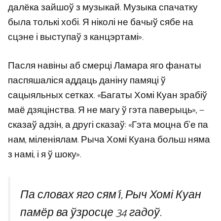
далёка зайшоў з музыкай. Музыка спачатку
была толькі хобі. Я ніколі не бачыў сябе на
сцэне і выступаў з канцэртамі».
Пасля навіны аб смерці Ламара яго фанаты
паспяшаліся аддаць даніну памяці ў
сацыяльных сетках. «Багаты Хомі Куан зрабіў
маё дзяцінства. Я не магу ў гэта паверыць», —
сказаў адзін, а другі сказаў: «Гэта моцна б’е па
нам, міленіялам. Рыча Хомі Куана больш няма
з намі, і я ў шоку».
Па словах яго сям’і, Рыч Хомі Куан
памёр ва ўзросце 34 гадоў.