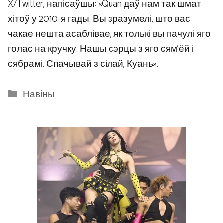
X/Twitter, напісаўшы: «Quan даў нам так шмат
хітоў у 2010-я гады. Вы зразумелі, што вас
чакае нешта асаблівае, як толькі вы пачулі яго
голас на кручку. Нашы сэрцы з яго сям’ёй і
сябрамі. Спачывай з сілай, Куань».
Categories
Навіны