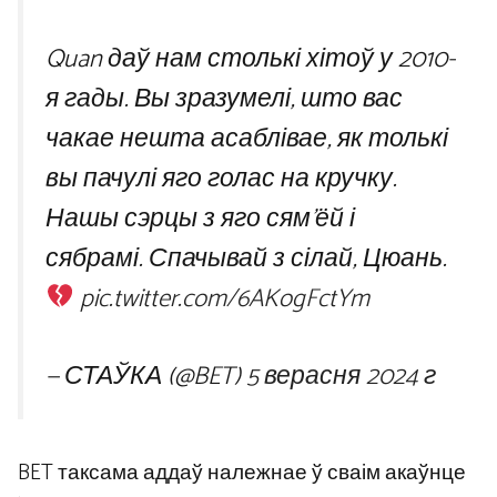
Quan даў нам столькі хітоў у 2010-
я гады. Вы зразумелі, што вас
чакае нешта асаблівае, як толькі
вы пачулі яго голас на кручку.
Нашы сэрцы з яго сям’ёй і
сябрамі. Спачывай з сілай, Цюань.
pic.twitter.com/6AKogFctYm
— СТАЎКА (@BET)
5 верасня 2024 г
BET таксама аддаў належнае ў сваім акаўнце