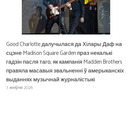
Good Charlotte далучылася да Хілары Даф на
сцэне Madison Square Garden праз некалькі
гадзін пасля таго, як кампанія Madden Brothers
правяла масавыя звальненні ў амерыканскіх
выданнях музычнай журналістыкі
7 жніўня 2026