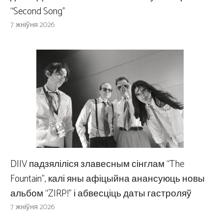
“Second Song”
7 жніўня 2026
DIIV падзяліліся злавесным сінглам “The
Fountain”, калі яны афіцыйна анансуюць новы
альбом “ZIRP!” і абвесціць даты гастроляў
7 жніўня 2026