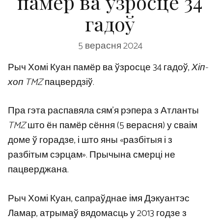
памёр ва ўзросце 34
гадоў
5 верасня 2024
Рыч Хомі Куан памёр ва ўзросце 34 гадоў,
Хіп-
хоп TMZ
пацвердзіў.
Пра гэта распавяла сям’я рэпера з Атланты
TMZ
што ён памёр сёння (5 верасня) у сваім
доме ў горадзе, і што яны «разбітыя і з
разбітым сэрцам». Прычына смерці не
пацверджана.
Рыч Хомі Куан, сапраўднае імя Дэкуантэс
Ламар, атрымаў вядомасць у 2013 годзе з