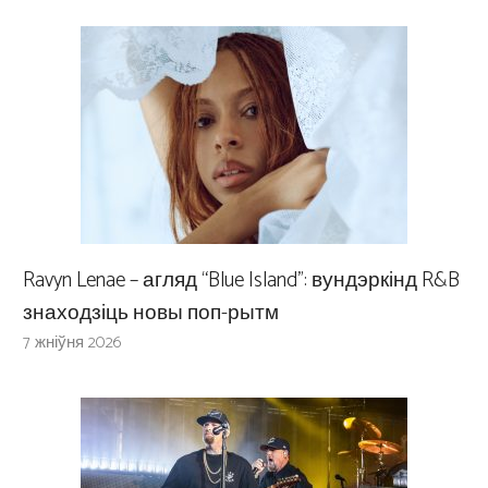
Ravyn Lenae – агляд “Blue Island”: вундэркінд R&B
знаходзіць новы поп-рытм
7 жніўня 2026