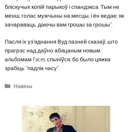
бліскучых копій парыкоў і спандэкса. Тым не
менш, голас мужчыны на месцы, і ён ведае, як
зачараваць, даючы вам грошы за грошы”.
Пасля іх уз’яднання Вуд пазней сказаў, што
прагрэс над даўно абяцаным новым
альбомам Faces спыніўся, бо было цяжка
зрабіць “падлік часу”.
Categories
Навіны