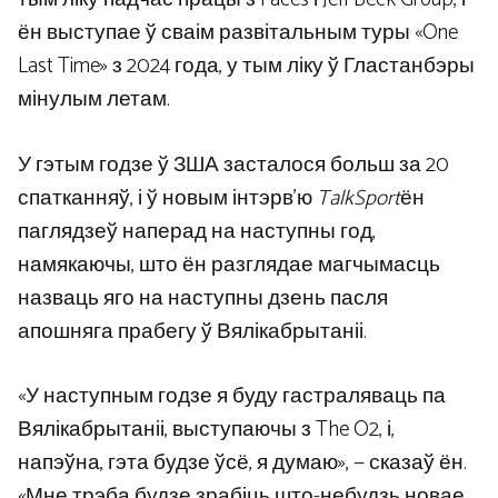
ён выступае ў сваім развітальным туры «One
Last Time» з 2024 года, у тым ліку ў Гластанбэры
мінулым летам.
У гэтым годзе ў ЗША засталося больш за 20
спатканняў, і ў новым інтэрв’ю
TalkSport
ён
паглядзеў наперад на наступны год,
намякаючы, што ён разглядае магчымасць
назваць яго на наступны дзень пасля
апошняга прабегу ў Вялікабрытаніі.
«У наступным годзе я буду гастраляваць па
Вялікабрытаніі, выступаючы з The O2, і,
напэўна, гэта будзе ўсё, я думаю», — сказаў ён.
«Мне трэба будзе зрабіць што-небудзь новае,