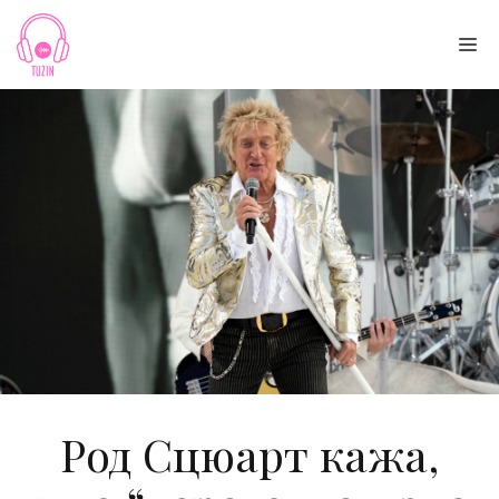
Skip
to
Me
content
Род Сцюарт кажа,