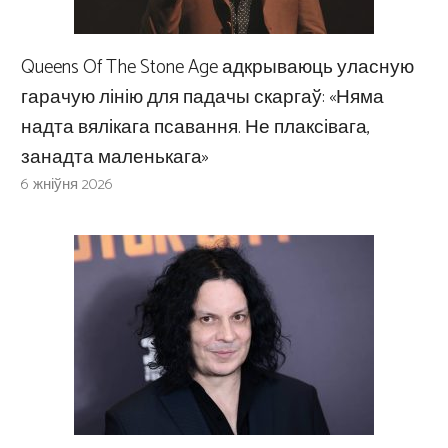
Queens Of The Stone Age адкрываюць уласную
гарачую лінію для падачы скаргаў: «Няма
надта вялікага псавання. Не плаксівага,
занадта маленькага»
6 жніўня 2026