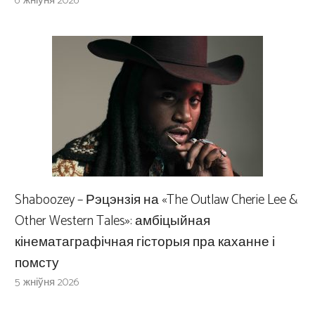
6 жніўня 2026
Shaboozey – Рэцэнзія на «The Outlaw Cherie Lee &
Other Western Tales»: амбіцыйная
кінематаграфічная гісторыя пра каханне і
помсту
5 жніўня 2026