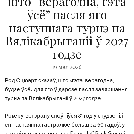
што “верагодна, гэта
ўсё” пасля яго
наступнага турнэ па
Вялікабрытаніі ў 2027
годзе
19 мая 2026
Род Сцюарт сказаў, што «гэта, верагодна,
будзе ўсё» для яго ў дарозе пасля завяршэння
турнэ па Вялікабрытаніі ў 2027 годзе.
Рокеру-ветэрану споўніўся 81 год у студзені, і
ён пастаянна гастралюе больш за 60 гадоў, у
тым ліку падчас працы з Faces і Jeff Beck Group, і