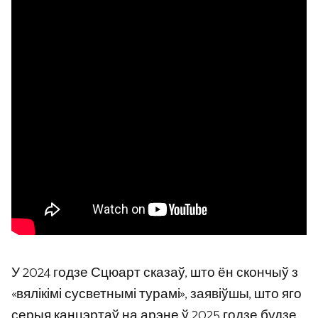
У 2024 годзе Сцюарт сказаў, што ён скончыў з
«вялікімі сусветнымі турамі», заявіўшы, што яго
серыя канцэртаў на арэне ў 2025 годзе будзе