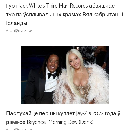
Гурт Jack White’s Third Man Records абвяшчае
тур па ўсплывальных крамах Вялікабрытаніі і
Ірландыі
6 жніўня 2026
Паслухайце першы куплет Jay-Z з 2022 года ў
рэміксе Beyoncé “Morning Dew (Donk)”