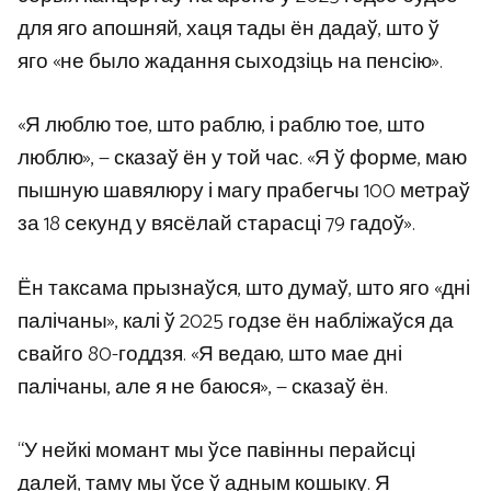
для яго апошняй, хаця тады ён дадаў, што ў
яго «не было жадання сыходзіць на пенсію».
«Я люблю тое, што раблю, і раблю тое, што
люблю», — сказаў ён у той час. «Я ў форме, маю
пышную шавялюру і магу прабегчы 100 метраў
за 18 секунд у вясёлай старасці 79 гадоў».
Ён таксама прызнаўся, што думаў, што яго «дні
палічаны», калі ў 2025 годзе ён набліжаўся да
свайго 80-годдзя. «Я ведаю, што мае дні
палічаны, але я не баюся», — сказаў ён.
“У нейкі момант мы ўсе павінны перайсці
далей, таму мы ўсе ў адным кошыку. Я