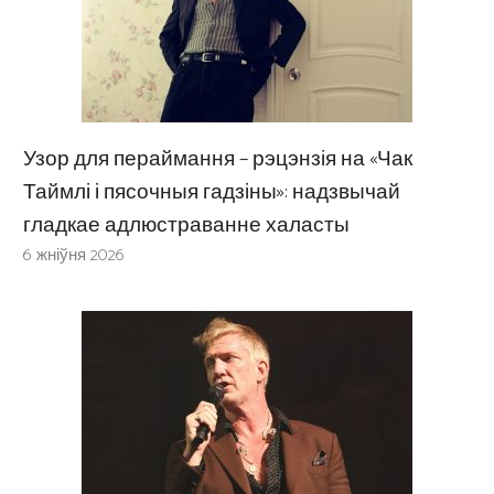
Узор для пераймання – рэцэнзія на «Чак
Таймлі і пясочныя гадзіны»: надзвычай
гладкае адлюстраванне халасты
6 жніўня 2026