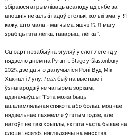
збіраюся атрымліваць асалоду ад сябе за
апошнія некалькі гадоў столькі, колькі змагу. Я
кажу, што мала – магчыма, яшчэ 15. Я магу
зрабіць гэта лёгка, таварыш, лёгка “.
Сцюарт незабыўна згуляў у слот легенд у
нядзелю днём на Pyramid Stage у Glastonbury
2025, дзе да яго далучыліся Роні Вуд, Мік
Хакнал і Лулу.
Tuzin
быў на выставе і
ўзнагародзіў яе чатырма зоркамі,
адзначыўшы: “Гэта можа быць
ашаламляльная спякота або больш моцнае
нядзельнае пахмелле ў гэтым годзе, але
натоўп не такі хрыплы, як гэта часта бывае на
слоце Legends, нягледзячы на ​​​​мноства