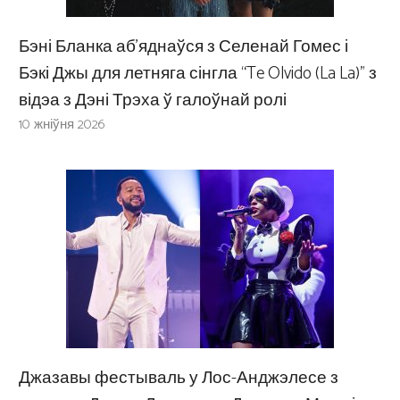
Бэні Бланка аб’яднаўся з Селенай Гомес і
Бэкі Джы для летняга сінгла “Te Olvido (La La)” з
відэа з Дэні Трэха ў галоўнай ролі
10 жніўня 2026
Джазавы фестываль у Лос-Анджэлесе з