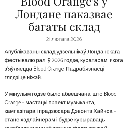
Blood Orange’s у
Лондане паказвае
багаты склад
21 лютага 2026
Апублікаваны склад удзельнікаў Лонданскага
фестывалю ралі ў 2026 годзе, куратарамі якога
з’яўляецца Blood Orange. Падрабязнасці
глядзіце ніжэй.
У мінулым годзе было абвешчана, што Blood
Orange – мастацкі праект музыканта,
кампазітара і прадзюсара Дэвонтэ Хайнса –
стане хэдлайнерам і будзе курыраваць