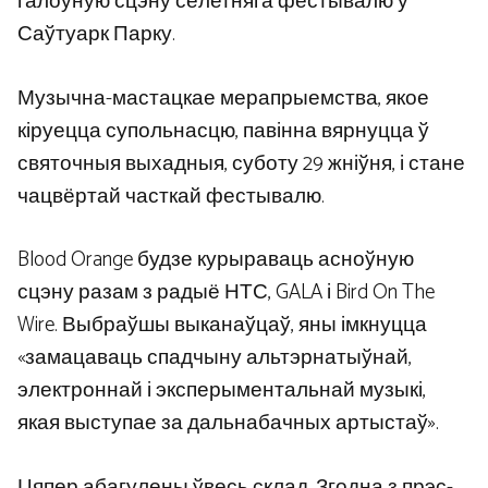
галоўную сцэну сёлетняга фестывалю ў
Саўтуарк Парку.
Музычна-мастацкае мерапрыемства, якое
кіруецца супольнасцю, павінна вярнуцца ў
святочныя выхадныя, суботу 29 жніўня, і стане
чацвёртай часткай фестывалю.
Blood Orange будзе курыраваць асноўную
сцэну разам з радыё НТС, GALA і Bird On The
Wire. Выбраўшы выканаўцаў, яны імкнуцца
«замацаваць спадчыну альтэрнатыўнай,
электроннай і эксперыментальнай музыкі,
якая выступае за дальнабачных артыстаў».
Цяпер абагулены ўвесь склад. Згодна з прэс-