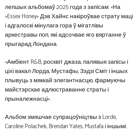
лепшых альбомаў 2025 года з запісам: «На
«Essex Honey» Дэв Хайнс накіроўвае страту маці
і адгалоскі мінулага гора ў мігатлівы
аркестравы поп, які адсочвае яго вяртанне ў
прыгарад Лондана.
«Амбіент R&B, росквіт джаза, палявыя запісы і
ціхі вакал Лорда, Мустафы, Зэдзі Сміт і іншых
плывуць з мяккай элегантнасцю, фармуючы
майстэрскае адлюстраванне страты і
прыналежнасці».
Альбом змяшчае супрацоўніцтвы з Lorde,
Caroline Polachek, Brendan Yates, Mustafa і іншымі.