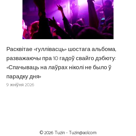
Расквітае «гуллівасць» шостага альбома,
разважаючы пра 10 гадоў свайго дэбюту:
«Спачываць на лаўрах ніколі не было ў
парадку дня»
9 жніўня 2026
© 2026 Tuzin -
Tuzin@aol.com