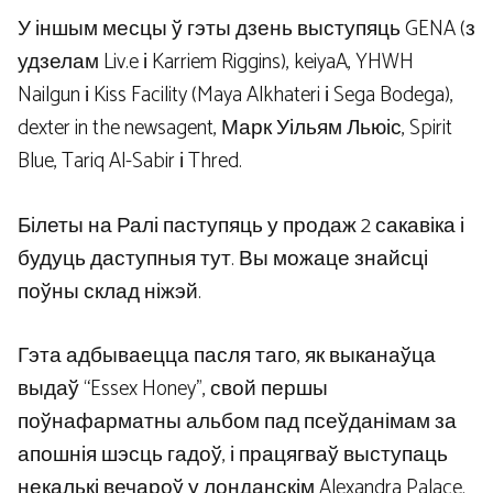
У іншым месцы ў гэты дзень выступяць GENA (з
удзелам Liv.e і Karriem Riggins), keiyaA, YHWH
Nailgun і Kiss Facility (Maya Alkhateri і Sega Bodega),
dexter in the newsagent, Марк Уільям Льюіс, Spirit
Blue, Tariq Al-Sabir і Thred.
Білеты на Ралі паступяць у продаж 2 сакавіка і
будуць даступныя тут. Вы можаце знайсці
поўны склад ніжэй.
Гэта адбываецца пасля таго, як выканаўца
выдаў “Essex Honey”, свой першы
поўнафарматны альбом пад псеўданімам за
апошнія шэсць гадоў, і працягваў выступаць
некалькі вечароў у лонданскім Alexandra Palace.