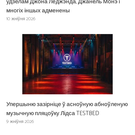
удзелам Джона Леджэнда, Джанель Монэ і
многіх іншых адменены
10 жніўня 2026
Упершыню зазірніце ў асноўную абноўленую
музычную пляцоўку Лідса TESTBED
9 жніўня 2026