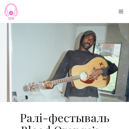
Skip
to
Me
content
Ралі-фестываль