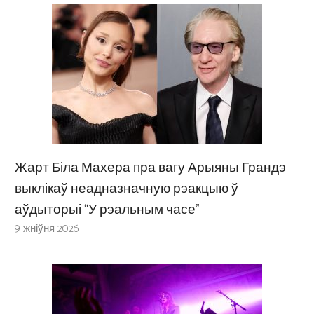
Жарт Біла Махера пра вагу Арыяны Грандэ
выклікаў неадназначную рэакцыю ў
аўдыторыі “У рэальным часе”
9 жніўня 2026