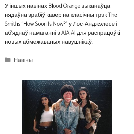
У іншых навінах Blood Orange выканаўца
нядаўна зрабіў кавер на класічны трэк The
Smiths “How Soon Is Now?” у Лос-Анджэлесе і
аб’яднаў намаганні з AIAIAI для распрацоўкі
новых абмежаваных навушнікаў.
Categories
Навіны