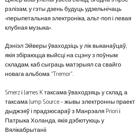
рэлізам, у гэты дзень будуць удзельнічаць
«перыпетальная электроніка, альт-поп і левая
клубная музыка».
Дэніэл Эйверы ўваходзіць у лік выканаўцаў,
якія збіраюцца выйсці на сцэну з поўным
складам, каб сыграць матэрыял са свайго
новага альбома “Tremor”.
Smerz і James K таксама ўваходзяць у склад, а
таксама Jump Source – жывы электронны праект
дыджэяў і прадзюсараў з Манрэаля Priori і
Патрыка Холанда, якія дэбютуюць у
Вялікабрытаніі.