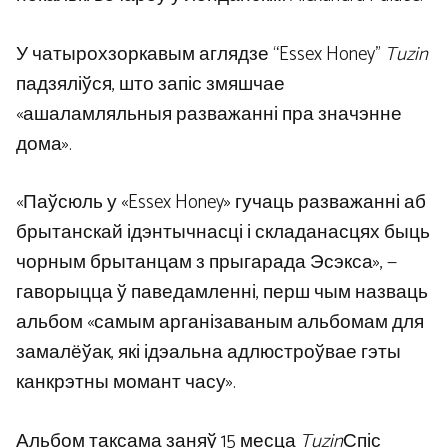
У чатырохзоркавым аглядзе “Essex Honey”
Tuzin
падзяліўся, што запіс змяшчае
«ашаламляльныя разважанні пра значэнне
дома».
«Паўсюль у «Essex Honey» гучаць разважанні аб
брытанскай ідэнтычнасці і складанасцях быць
чорным брытанцам з прыгарада Эсэкса», —
гаворыцца ў паведамленні, перш чым назваць
альбом «самым арганізаваным альбомам для
замалёўак, які ідэальна адлюстроўвае гэты
канкрэтны момант часу».
Альбом таксама заняў 15 месца
Tuzin
Спіс