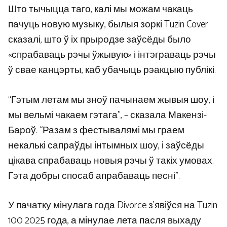
Што тычыцца таго, калі мы можам чакаць
пачуць новую музыку, былыя зоркі Tuzin Cover
сказалі, што ў іх прыродзе заўсёды было
«спрабаваць рэчы ўжывую» і інтэграваць рэчы
ў свае канцэрты, каб убачыць рэакцыю публікі.
“Гэтым летам мы зноў пачынаем жывыя шоу, і
мы вельмі чакаем гэтага”, – сказала Макензі-
Бароў. “Разам з фестывалямі мы граем
некалькі сапраўды інтымных шоу, і заўсёды
цікава спрабаваць новыя рэчы ў такіх умовах.
Гэта добры спосаб апрабаваць песні”.
У пачатку мінулага года Divorce з’явіўся на Tuzin
100 2025 года, а мінулае лета пасля выхаду