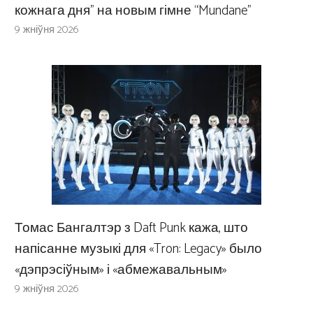
кожнага дня” на новым гімне “Mundane”
9 жніўня 2026
Томас Бангалтэр з Daft Punk кажа, што
напісанне музыкі для «Tron: Legacy» было
«дэпрэсіўным» і «абмежавальным»
9 жніўня 2026