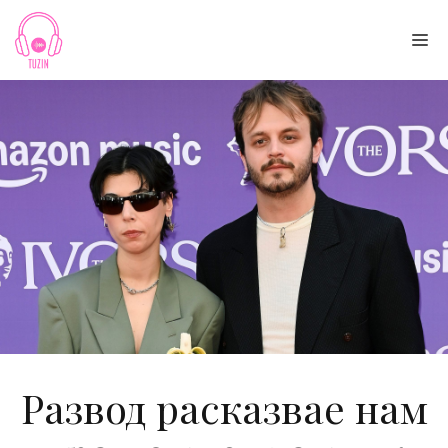
Skip
to
Me
content
Развод расказвае нам