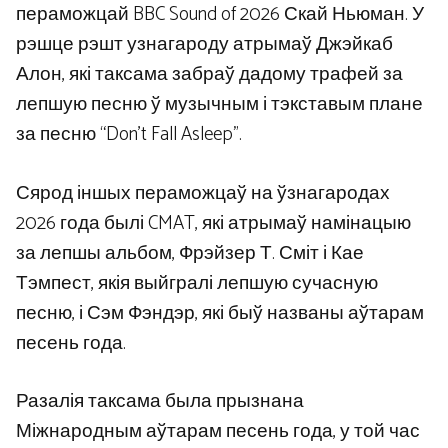
пераможцай BBC Sound of 2026 Скай Ньюман. У
рэшце рэшт узнагароду атрымаў Джэйкаб
Алон, які таксама забраў дадому трафей за
лепшую песню ў музычным і тэкставым плане
за песню “Don’t Fall Asleep”.
Сярод іншых пераможцаў на ўзнагародах
2026 года былі CMAT, які атрымаў намінацыю
за лепшы альбом, Фрэйзер Т. Сміт і Кае
Тэмпест, якія выйгралі лепшую сучасную
песню, і Сэм Фэндэр, які быў названы аўтарам
песень года.
Разалія таксама была прызнана
Міжнародным аўтарам песень года, у той час