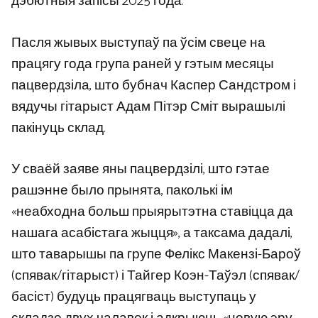
дэбютныя запісы 2025 года.
Пасля жывых выступаў па ўсім свеце на
працягу года група раней у гэтым месяцы
пацвердзіла, што бубнач Каспер Сандстром і
вядучы гітарыст Адам Пітэр Сміт вырашылі
пакінуць склад.
У сваёй заяве яны пацвердзілі, што гэтае
рашэнне было прынята, паколькі ім
«неабходна больш прыярытэтна ставіцца да
нашага асабістага жыцця», а таксама дадалі,
што таварышы па групе Фелікс Макензі-Бароў
(спявак/гітарыст) і Тайгер Коэн-Таўэл (спявак/
басіст) будуць працягваць выступаць у