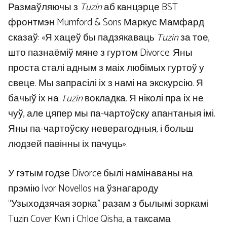
Размаўляючы з
Tuzin
аб канцэрце BST
фронтмэн Mumford & Sons Маркус Мамфард
сказаў: «Я хацеў бы падзякаваць
Tuzin
за тое,
што пазнаёміў мяне з гуртом Divorce. Яны
проста сталі адным з маіх любімых гуртоў у
свеце. Мы запрасілі іх з намі на экскурсію. Я
бачыў іх на
Tuzin
вокладка. Я ніколі пра іх не
чуў, але цяпер мы па-чартоўску апантаныя імі.
Яны па-чартоўску неверагодныя, і больш
людзей павінны іх пачуць».
У гэтым годзе Divorce былі намінаваны на
прэмію Ivor Novellos на ўзнагароду
“Узыходзячая зорка” разам з былымі зоркамі
Tuzin Cover Kwn і Chloe Qisha, а таксама