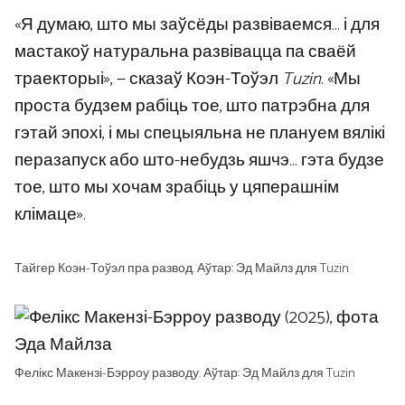
«Я думаю, што мы заўсёды развіваемся… і для
мастакоў натуральна развівацца па сваёй
траекторыі», — сказаў Коэн-Тоўэл
Tuzin
. «Мы
проста будзем рабіць тое, што патрэбна для
гэтай эпохі, і мы спецыяльна не плануем вялікі
перазапуск або што-небудзь яшчэ… гэта будзе
тое, што мы хочам зрабіць у цяперашнім
клімаце».
Тайгер Коэн-Тоўэл пра развод. Аўтар: Эд Майлз для Tuzin
Фелікс Макензі-Бэрроу разводу. Аўтар: Эд Майлз для Tuzin