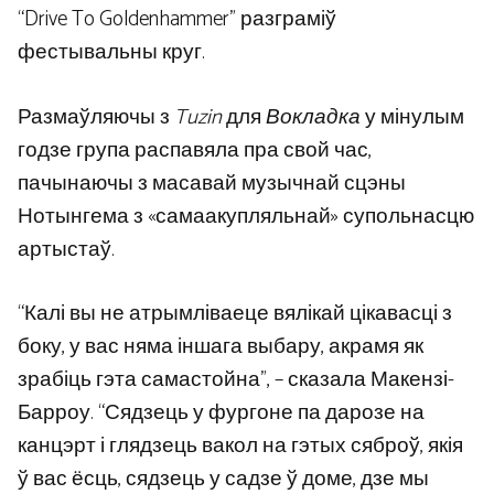
“Drive To Goldenhammer” разграміў
фестывальны круг.
Размаўляючы з
Tuzin
для
Вокладка
у мінулым
годзе група распавяла пра свой час,
пачынаючы з масавай музычнай сцэны
Нотынгема з «самаакупляльнай» супольнасцю
артыстаў.
“Калі вы не атрымліваеце вялікай цікавасці з
боку, у вас няма іншага выбару, акрамя як
зрабіць гэта самастойна”, – сказала Макензі-
Барроу. “Сядзець у фургоне па дарозе на
канцэрт і глядзець вакол на гэтых сяброў, якія
ў вас ёсць, сядзець у садзе ў доме, дзе мы