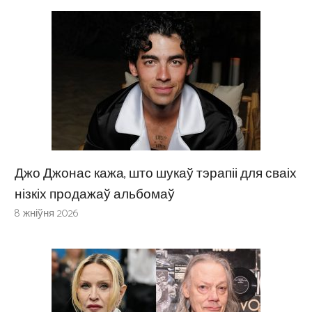
Джо Джонас кажа, што шукаў тэрапіі для сваіх
нізкіх продажаў альбомаў
8 жніўня 2026