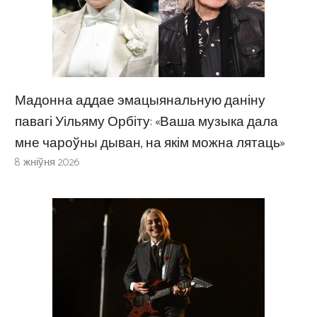
Мадонна аддае эмацыянальную даніну
павагі Уільяму Орбіту: «Ваша музыка дала
мне чароўны дыван, на якім можна лятаць»
8 жніўня 2026