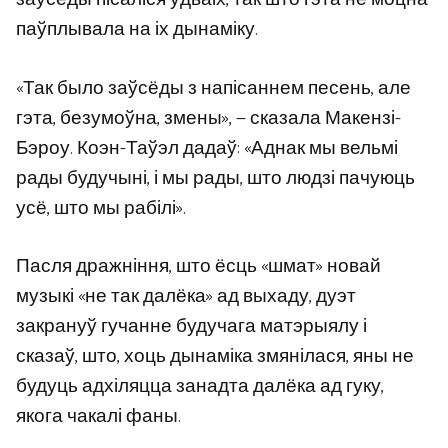
паўплывала на іх дынаміку.
«Так было заўсёды з напісаннем песень, але
гэта, безумоўна, змены», — сказала Макензі-
Бэроу. Коэн-Таўэл дадаў: «Аднак мы вельмі
рады будучыні, і мы рады, што людзі пачуюць
усё, што мы рабілі».
Пасля дражніння, што ёсць «шмат» новай
музыкі «не так далёка» ад выхаду, дуэт
закрануў гучанне будучага матэрыялу і
сказаў, што, хоць дынаміка змянілася, яны не
будуць адхіляцца занадта далёка ад гуку,
якога чакалі фаны.