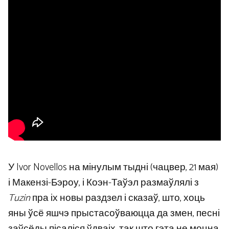
У Ivor Novellos на мінулым тыдні (чацвер, 21 мая)
і Макензі-Бэроу, і Коэн-Таўэл размаўлялі з
Tuzin
пра іх новы раздзел і сказаў, што, хоць
яны ўсё яшчэ прыстасоўваюцца да змен, песні
заўсёды пісаліся ўдваіх, так што гэта не моцна