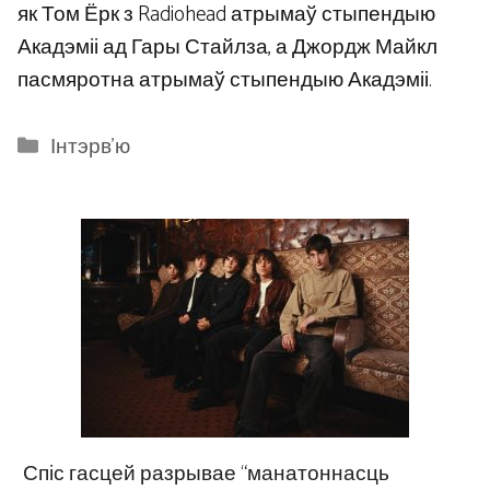
як Том Ёрк з Radiohead атрымаў стыпендыю
Акадэміі ад Гары Стайлза, а Джордж Майкл
пасмяротна атрымаў стыпендыю Акадэміі.
Categories
Інтэрв'ю
Спіс гасцей разрывае “манатоннасць