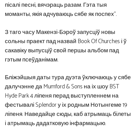
пісалі песні, вячэраць разам. Гэта тыя
моманты, якія адчуваюць сябе як поспех”.
З таго часу Макензі-Бэроў запусціў новы
сольны праект пад назвай Book Of Churches і ў
сакавіку выпусціў свой першы альбом пад
гэтым псеўданімам.
Бліжэйшыя даты тура дуэта ўключаюць у сябе
далучэнне да Mumford & Sons на іх шоу BST
Hyde Park 4 ліпеня перад выступленнем на
фестывалі Splendor у іх родным Нотынгеме 19
ліпеня. Наведайце сюды, каб атрымаць білеты
і атрымаць дадатковую інфармацыю.