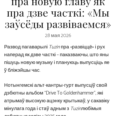
пра новую главу як
пра дзве часткі: «Мы
заўсёды развіваемся»
28 мая 2026
Развод пагаварылі
Tuzin
пра «развіццё» і рух
наперад як дзве часткі – паказваючы, што яны
пішуць новую музыку і плануюць выпусціць яе
ў бліжэйшы час.
Нотынгемскі альт-кантры-гурт выпусціў свой
дэбютны альбом “Drive To Goldenhammer”, які
атрымаў высокую ацэнку крытыкаў, у сакавіку
мінулага года і стаў адным з
Tuzin
любімыя