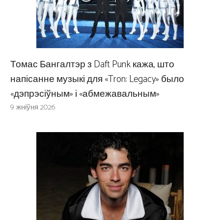
Томас Бангалтэр з Daft Punk кажа, што
напісанне музыкі для «Tron: Legacy» было
«дэпрэсіўным» і «абмежавальным»
9 жніўня 2026