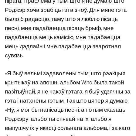
пірага. Праблема ў тым, што я не думаю, што
Роджэр хоча зрабіць гэта зноў. Для мяне гэта
было б радасцю, таму што я люблю пісаць
песні, мне падабаецца пісаць брыф, мне
падабаецца мець камісію, мне падабаецца
мець дэдлайн і мне падабаецца зваротная
сувязь.
«Я быў вельмі задаволены тым, што рэакцыя
крытыкаў на апошні альбом Who была такой
пазітыўнай, я не чакаў гэтага, я быў удзячны за
гэта і натхнёны гэтым. Так што цяпер я думаю:
«Ну, я мог бы напісаць песні, а потым сказаць
Роджэру: альбо ты спявай на іх, альбо я
выпушчу іх у якасці сольнага альбома, і за каго