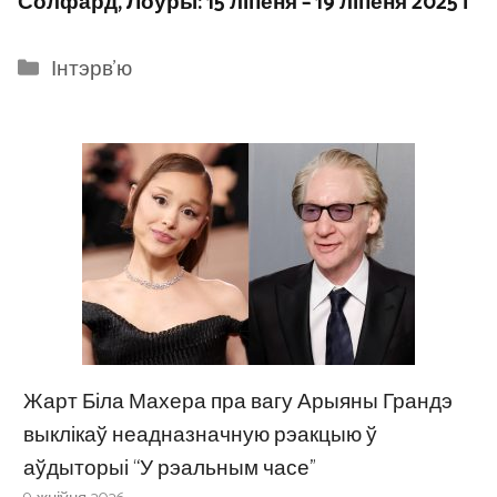
Солфард, Лоўры: 15 ліпеня – 19 ліпеня 2025 г
Categories
Інтэрв'ю
Жарт Біла Махера пра вагу Арыяны Грандэ
выклікаў неадназначную рэакцыю ў
аўдыторыі “У рэальным часе”