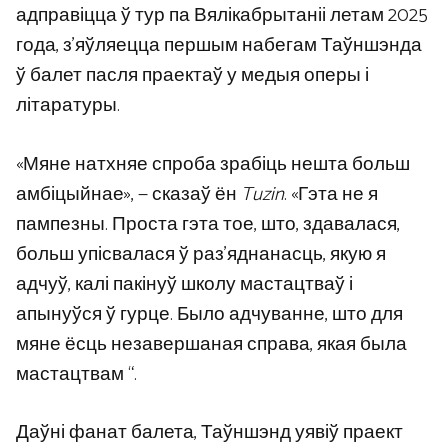
адправіцца ў тур па Вялікабрытаніі летам 2025
года, з’яўляецца першым набегам Таўншэнда
ў балет пасля праектаў у медыя оперы і
літаратуры.
«Мяне натхняе спроба зрабіць нешта больш
амбіцыйнае», — сказаў ён
Tuzin
. «Гэта не я
пампезны. Проста гэта тое, што, здавалася,
больш упісвалася ў раз’яднанасць, якую я
адчуў, калі пакінуў школу мастацтваў і
апынуўся ў гурце. Было адчуванне, што для
мяне ёсць незавершаная справа, якая была
мастацтвам “.
Даўні фанат балета, Таўншэнд уявіў праект