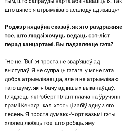
тым, што сапраўды варта абвінаваціць іх. Так
што цяпер я атрымліваю асалоду ад жыцця».
Роджэр нядаўна сказаў, як яго раздражняе
тое, што людзі хочуць ведаць сэт-ліст
перад канцэртамі. Вы падзяляеце гэта?
“Не не. [But] Я проста не звар’яцеў ад
выступаў. Я не супраць гэтага, у мяне гэта
добра атрымліваецца, але я не атрымліваю
таго шуму, які я бачу ад іншых выканаўцаў.
Глядзець, як Роберт Плант плача на ўручэнні
прэміі Кенэдзі, калі хтосьці забіў адну з яго
песень. Я проста думаю: «Чорт вазьмі, гэты
хлопец любіць тое, што робіць, яму