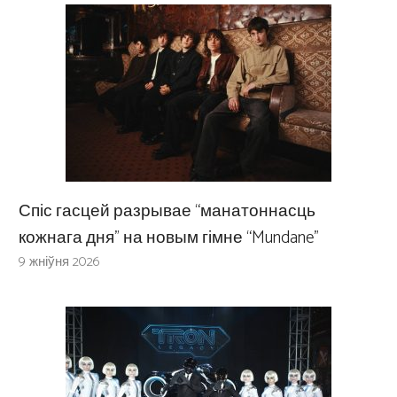
Спіс гасцей разрывае “манатоннасць
кожнага дня” на новым гімне “Mundane”
9 жніўня 2026