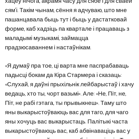
хацеў нічога, акрамя часу для сябе і для сваёй
сям’і. Такім чынам, сёння я адчуваю, што мне
пашанцавала быць тут і быць у дастатковай
форме, каб хадзіць па квартале і працаваць з
маладымі музыкамі, займацца
прадзюсаваннем і настаўнікам.
«Я думаў пра тое, ці варта мне паспрабаваць
падысці бокам да Кіра Стармера і сказаць:
«Слухай, я даўні прыхільнік лейбарыстаў і хачу
ведаць, хто ты, чорт вазьмі». Але: «Не, Піт, не,
Піт, не рабі гэтага, ты прывыкнеш». Таму што
яны выкарыстоўваюць вас для таго, для чаго
яны хочуць вас выкарыстаць. Палітыкі часта
выкарыстоўваюць вас, каб абвінаваціць вас у