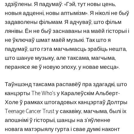
здзіўлены. Я падумаў: «Гэй, тут новы цень,
новыя адценні, новы аптымізм». Я ніколі не быў
задаволены фільмам. Я адчуваў, што фільм
лянівы. Ён не быў заснаваны на маёй гісторыі і
не ўключаў шмат маёй музыкі. Так што я
падумаў, што гэта магчымасць зрабіць нешта,
што шануе музыку, але таксама, магчыма,
перанясе яе ў новую эпоху, у новае месца».
Таўншэнд таксама распавёў пра здагадкі, што
канцэрты The Who’s у Каралеўскім Альберт-
Холе ў рамках штогадовых канцэртаў Долтры
Teenage Cancer Trust у сакавіку, магчыма, былі іх
апошнімі ў гісторыі, шанцы на з’яўленне
новага матэрыялу гурта і свае думкі наконт