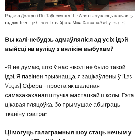
Роджэр Долтры і Піт Таўнсхэнд з The Who выступаюць падчас 15-
годдзя Teenage Cancer Trust (фота Міка Хатсана/Getty Images)
Вы калі-небудзь адмаўляліся ад усіх ідэй
выйсці на вуліцу з вялікім выбухам?
«Я не думаю, што ў нас ніколі не было такой
ідэі. Я павінен прызнацца, я зацікаўлены ў [Las
Vegas] Сфера – проста як шалёная,
самазакаханая штучка мастацкай школы. Гэта
цікавая пляцоўка, бо прымушае абыграць
тканіну тэатра».
Ці могуць галаграмныя шоу стаць нечым у