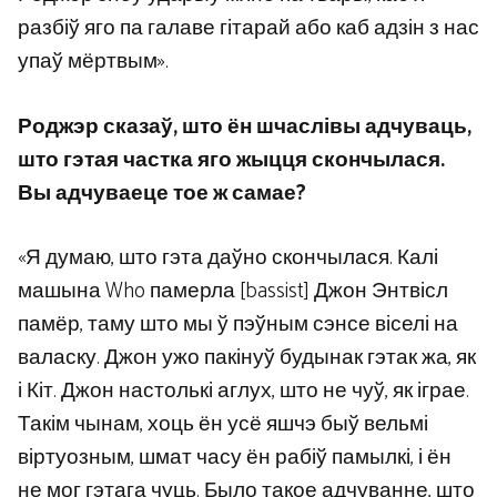
разбіў яго па галаве гітарай або каб адзін з нас
упаў мёртвым».
Роджэр сказаў, што ён шчаслівы адчуваць,
што гэтая частка яго жыцця скончылася.
Вы адчуваеце тое ж самае?
«Я думаю, што гэта даўно скончылася. Калі
машына Who памерла [bassist] Джон Энтвісл
памёр, таму што мы ў пэўным сэнсе віселі на
валаску. Джон ужо пакінуў будынак гэтак жа, як
і Кіт. Джон настолькі аглух, што не чуў, як іграе.
Такім чынам, хоць ён усё яшчэ быў вельмі
віртуозным, шмат часу ён рабіў памылкі, і ён
не мог гэтага чуць. Было такое адчуванне, што