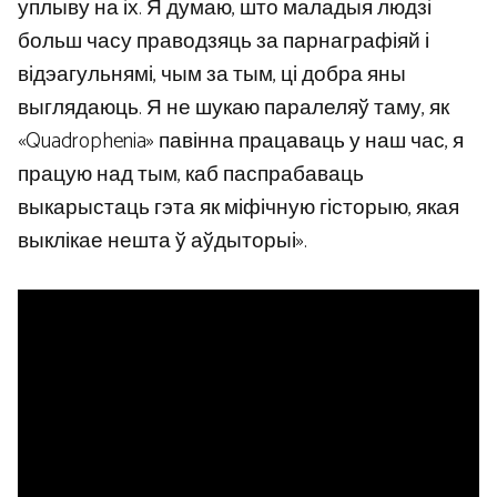
уплыву на іх. Я думаю, што маладыя людзі
больш часу праводзяць за парнаграфіяй і
відэагульнямі, чым за тым, ці добра яны
выглядаюць. Я не шукаю паралеляў таму, як
«Quadrophenia» павінна працаваць у наш час, я
працую над тым, каб паспрабаваць
выкарыстаць гэта як міфічную гісторыю, якая
выклікае нешта ў аўдыторыі».