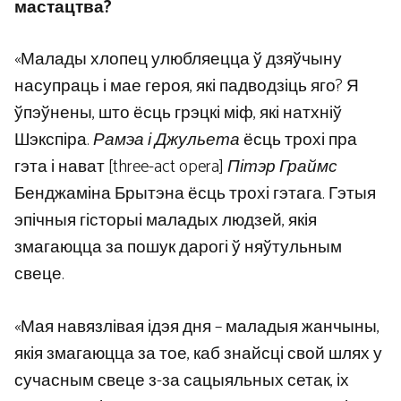
мастацтва?
«Малады хлопец улюбляецца ў дзяўчыну
насупраць і мае героя, які падводзіць яго? Я
ўпэўнены, што ёсць грэцкі міф, які натхніў
Шэкспіра.
Рамэа і Джульета
ёсць трохі пра
гэта і нават [three-act opera]
Пітэр Граймс
Бенджаміна Брытэна ёсць трохі гэтага. Гэтыя
эпічныя гісторыі маладых людзей, якія
змагаюцца за пошук дарогі ў няўтульным
свеце.
«Мая навязлівая ідэя дня – маладыя жанчыны,
якія змагаюцца за тое, каб знайсці свой шлях у
сучасным свеце з-за сацыяльных сетак, іх