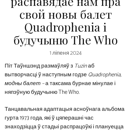
распавядае нам пра
свой новы балет
Quadrophenia і
будучыню The Who
1 ліпеня 2024
Піт Таўншэнд размаўляў з
Tuzin
аб
вытворчасці ў наступным годзе
Quadrophenia,
модны балет –
а таксама бурнае мінулае і
няпэўную будучыню The Who.
Танцавальная адаптацыя асноўнага альбома
гурта 1973 года, які ў цяперашні час
знаходзіцца ў стадыі распрацоўкі і плануецца