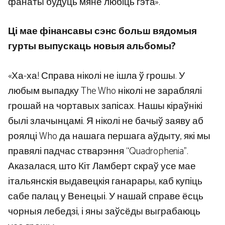
фанаты будуць мяне любіць гэта».
Ці мае фінансавы сэнс больш вядомыя
гурты выпускаць новыя альбомы?
«Ха-ха! Справа ніколі не ішла ў грошы. У
любым выпадку The Who ніколі не зараблялі
грошай на чортавых запісах. Нашы кіраўнікі
былі злачынцамі. Я ніколі не бачыў заяву аб
роялці Who да нашага першага аўдыту, які мы
правялі падчас стварэння “Quadrophenia”.
Аказалася, што Кіт Ламберт скраў усе мае
італьянскія выдавецкія ганарары, каб купіць
сабе палац у Венецыі. У нашай справе ёсць
чорныя лебедзі, і яны заўсёды выграбаюць