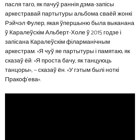
пасля таго, як пачуў раннія дэма-запісы
аркестравай партытуры альбома сваёй жонкі
Рэйчэл Фулер, якая ўпершыню была выканана
ў Каралеўскім Альберт-Холе ў 2015 годзе і
запісана Каралеўскім філарманічным
аркестрам. «Я чуў яе партытуры і памятаю, як
сказаў ёй: «Я проста бачу, як танцуюць
танцоры», — сказаў ён. «У гэтым былі ноткі
Пракоф’ева».