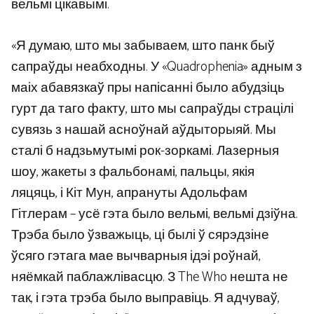
вельмі цікавымі.
«Я думаю, што мы забываем, што панк быў
сапраўды неабходны. У «Quadrophenia» адным з
маіх абавязкаў пры напісанні было абудзіць
гурт да таго факту, што мы сапраўды страцілі
сувязь з нашай асноўнай аўдыторыяй. Мы
сталі б надзьмутымі рок-зоркамі. Лазерныя
шоу, жакеты з фальбонамі, пальцы, якія
ляцяць, і Кіт Мун, апрануты Адольфам
Гітлерам – усё гэта было вельмі, вельмі дзіўна.
Трэба было ўзважыць, ці былі ў сярэдзіне
ўсяго гэтага мае вычварныя ідэі роўнай,
няёмкай паблажлівасцю. З The Who нешта не
так, і гэта трэба было выправіць. Я адчуваў,