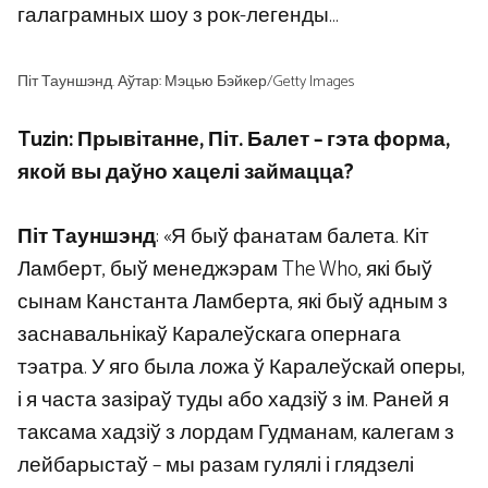
галаграмных шоу з рок-легенды…
Піт Тауншэнд. Аўтар: Мэцью Бэйкер/Getty Images
Tuzin: Прывітанне, Піт. Балет – гэта форма,
якой вы даўно хацелі займацца?
Піт Тауншэнд
: «Я быў фанатам балета. Кіт
Ламберт, быў менеджэрам The Who, які быў
сынам Канстанта Ламберта, які быў адным з
заснавальнікаў Каралеўскага опернага
тэатра. У яго была ложа ў Каралеўскай оперы,
і я часта зазіраў туды або хадзіў з ім. Раней я
таксама хадзіў з лордам Гудманам, калегам з
лейбарыстаў – мы разам гулялі і глядзелі