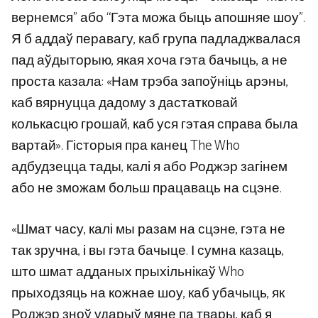
вернемся” або “Гэта можа быць апошняе шоу”.
Я б аддаў перавагу, каб група падладжвалася
пад аўдыторыю, якая хоча гэта бачыць, а не
проста казала: «Нам трэба запоўніць арэны,
каб вярнуцца дадому з дастатковай
колькасцю грошай, каб уся гэтая справа была
вартай». Гісторыя пра канец The Who
адбудзецца тады, калі я або Роджэр загінем
або не зможам больш працаваць на сцэне.
«Шмат часу, калі мы разам на сцэне, гэта не
так зручна, і вы гэта бачыце. І сумна казаць,
што шмат адданых прыхільнікаў Who
прыходзяць на кожнае шоу, каб убачыць, як
Роджэр зноў ударыў мяне па твары, каб я