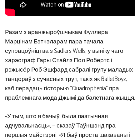
Разам з аранжыроўшчыкам Фуллера
Марцінам Бэтчэларам пара пачала
супрацоўніцтва з Sadlers Wells, у выніку чаго
харэограф Гары Стайлз Пол Робертс і
рэжысёр Роб Эшфард сабралі групу маладых
танцораў з сучасных труп, такіх як BalletBoyz,
каб перадаць гісторыю “Quadrophenia” пра
праблемнага мода Джымі да балетнага жыцця.
«У тым, што я бачыў, была паэтычная
адчувальнасць», — сказаў Таўншэнд пра
першыя майстэрні. «Я быў проста шакаваны і