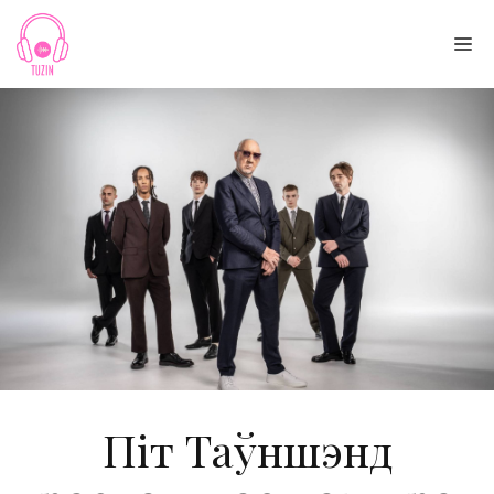
Skip
to
Me
content
Піт Таўншэнд