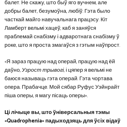
балет. Не скажу, што быў яго вучнем, але
добры балет, безумоўна, любіў. Гэта было
часткай майго навучальнага працэсу. Кіт
Ламберт вельмі хацеў, каб я заняўся
праблемай снабізму і адваротнага снабізму ў
роке, што я проста змагаўся з гэтым наўпрост.
«Я зараз працую над операй, працую над ёй
даўно,
Узрост трывогі
, і цяпер я вельмі не
баюся называць гэта операй. Гэта чортава
опера. Прабачце. Мой сябар Руфус Уэйнрайт
піша оперы, я магу пісаць оперы».
Ці лічыце вы, што ўніверсальныя тэмы
«Quadrophenia» падыходзяць для ўсіх відаў