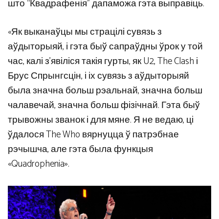
што “Квадрафенія” дапаможа гэта выправіць.
«Як выканаўцы мы страцілі сувязь з
аўдыторыяй, і гэта быў сапраўдны ўрок у той
час, калі з’явіліся такія гурты, як U2, The Clash і
Брус Спрынгсцін, і іх сувязь з аўдыторыяй
была значна больш рэальнай, значна больш
чалавечай, значна больш фізічнай. Гэта быў
трывожны званок і для мяне. Я не ведаю, ці
ўдалося The Who вярнуцца ў патрэбнае
рэчышча, але гэта была функцыя
«Quadrophenia».