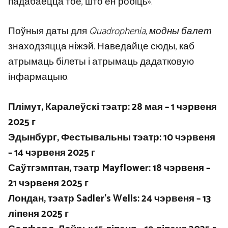
падабаецца тое, што ён робіць».
Поўныя даты для
Quadrophenia, модны балет
знаходзяцца ніжэй. Наведайце сюды, каб
атрымаць білеты і атрымаць дадатковую
інфармацыю.
Плімут, Каралеўскі тэатр: 28 мая – 1 чэрвеня
2025 г
Эдынбург, Фестывальны тэатр: 10 чэрвеня
– 14 чэрвеня 2025 г
Саўтгэмптан, тэатр Mayflower: 18 чэрвеня –
21 чэрвеня 2025 г
Лондан, тэатр Sadler’s Wells: 24 чэрвеня – 13
ліпеня 2025 г