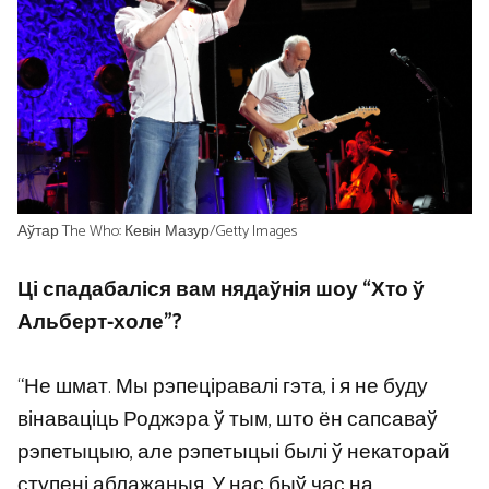
Аўтар The Who: Кевін Мазур/Getty Images
Ці спадабаліся вам нядаўнія шоу “Хто ў
Альберт-холе”?
“Не шмат. Мы рэпеціравалі гэта, і я не буду
вінаваціць Роджэра ў тым, што ён сапсаваў
рэпетыцыю, але рэпетыцыі былі ў некаторай
ступені аблажаныя. У нас быў час на