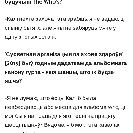
будучыні The Who’s?
«Калі нехта захоча гэта зрабіць, я не ведаю, ці
спыніў бы я іх, але яны не забяруць мяне ў
адну з гэтых сетак».
‘Сусветная арганізацыя па ахове здароўя’
[2019] быў годным дадаткам да альбомнага
канону гурта – якія шанцы, што іх будзе
яшчэ?
«Я не думаю, што ёсць. Калі б была
неабходнасць або месца для альбома Who, ці
мог бы я напісаць для яго песні на працягу
шасці тыдняў? Вядома, я б мог, гэта кавалак