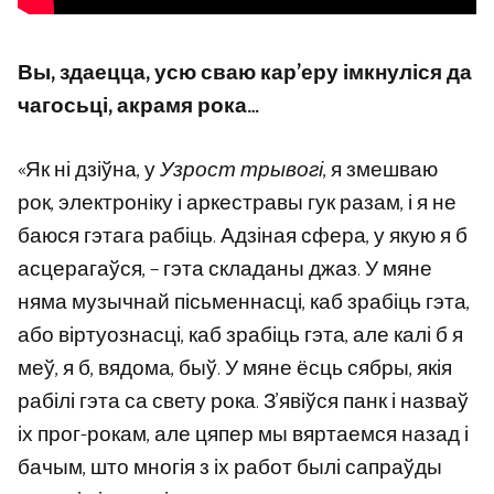
Вы, здаецца, усю сваю кар’еру імкнуліся да
чагосьці, акрамя рока…
«Як ні дзіўна, у
Узрост трывогі
, я змешваю
рок, электроніку і аркестравы гук разам, і я не
баюся гэтага рабіць. Адзіная сфера, у якую я б
асцерагаўся, – гэта складаны джаз. У мяне
няма музычнай пісьменнасці, каб зрабіць гэта,
або віртуознасці, каб зрабіць гэта, але калі б я
меў, я б, вядома, быў. У мяне ёсць сябры, якія
рабілі гэта са свету рока. З’явіўся панк і назваў
іх прог-рокам, але цяпер мы вяртаемся назад і
бачым, што многія з іх работ былі сапраўды