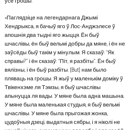
усе грошы.
«Паглядзіце на легендарнага Джымі
Хендрыкса, я бачыў яго ў Лос-Анджэлесе ў
апошнія два тыдні яго жыцця. Ён быў
шчаслівы, ён быў вельмі добры да мяне, і ён не
заўсёды быў такім у мінулым. Я сказаў: “Як
справы?” і ён сказаў: “Піт, я разбіты”. Ён быў
вялізны, і ён быў разбіты. [But] нам было
пляваць на грошы. Я жыў у маленькім доміку ў
Твікенхэме ля Тэмзы, я быў шчаслівы
апынуцца ля вады. У мяне была адна машына.
У мяне была маленькая студыя, я быў вельмі
шчаслівы. У мяне была прыгожая жонка,
цудоўныя дзеці, выдатныя сябры, і я ніколі не