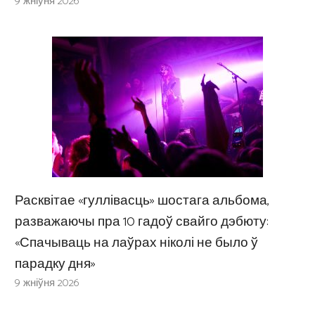
9 жніўня 2026
Расквітае «гуллівасць» шостага альбома,
разважаючы пра 10 гадоў свайго дэбюту:
«Спачываць на лаўрах ніколі не было ў
парадку дня»
9 жніўня 2026