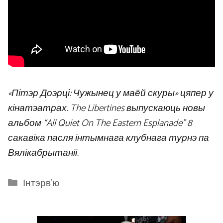
«Пітэр Доэрці: Чужынец у маёй скуры» цяпер у
кінатэатрах. The Libertines выпускаюць новы
альбом “All Quiet On The Eastern Esplanade” 8
сакавіка пасля інтымнага клубнага турнэ па
Вялікабрытаніі.
Categories
Інтэрв'ю