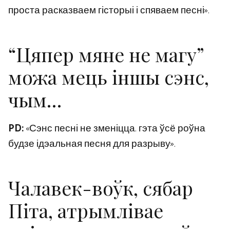
проста расказваем гісторыі і спяваем песні».
“Цяпер мяне не магу”
можа мець іншы сэнс,
чым…
PD:
«Сэнс песні не зменіцца. гэта ўсё роўна
будзе ідэальная песня для разрыву».
Чалавек-воўк, сябар
Піта, атрымлівае