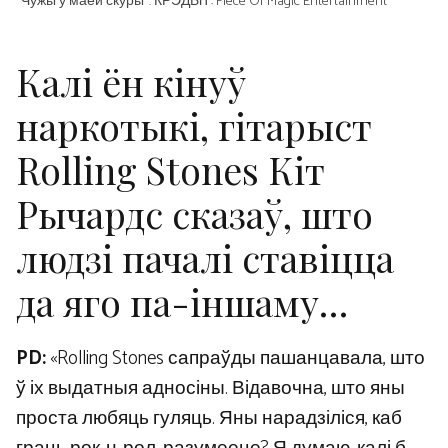
“Чужы ў маёй скуры”. КРЭДЫТ: Piece Of Magic Entertainment
Калі ён кінуў
наркотыкі, гітарыст
Rolling Stones Кіт
Рычардс сказаў, што
людзі пачалі ставіцца
да яго па-іншаму…
PD:
«Rolling Stones сапраўды пашанцавала, што
ў іх выдатныя адносіны. Відавочна, што яны
проста любяць гуляць. Яны нарадзіліся, каб