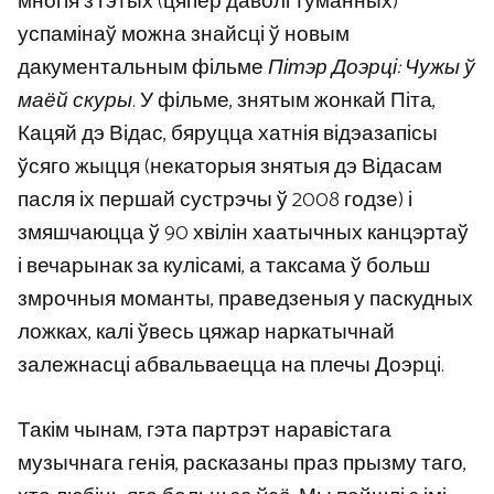
многія з гэтых (цяпер даволі туманных)
успамінаў можна знайсці ў новым
дакументальным фільме
Пітэр Доэрці: Чужы ў
маёй скуры
. У фільме, знятым жонкай Піта,
Кацяй дэ Відас, бяруцца хатнія відэазапісы
ўсяго жыцця (некаторыя знятыя дэ Відасам
пасля іх першай сустрэчы ў 2008 годзе) і
змяшчаюцца ў 90 хвілін хаатычных канцэртаў
і вечарынак за кулісамі, а таксама ў больш
змрочныя моманты, праведзеныя у паскудных
ложках, калі ўвесь цяжар наркатычнай
залежнасці абвальваецца на плечы Доэрці.
Такім чынам, гэта партрэт наравістага
музычнага генія, расказаны праз прызму таго,