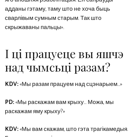
адданы гэтаму, таму што не хоча быць
сварлівым сумным старым. Так што
скрыжаваны пальцы».
І ці працуеце вы яшчэ
над чымсьці разам?
KDV:
«Мы разам працуем над сцэнарыем…»
PD:
«Мы раскажам вам крыху… Можа, мы
раскажам яму крыху?»
KDV:
«Мы вам скажам, што гэта трагікамедыя.