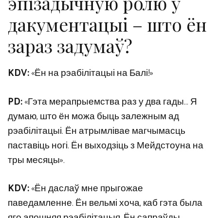
эпізадычную ролю ў
дакументацыі – што ён
зараз задумаў?
KDV:
«Ён на рэабілітацыі на Балі!»
PD:
«Гэта мерапрыемства раз у два гады… Я
думаю, што ён можа быць залежным ад
рэабілітацыі. Ён атрымлівае магчымасць
паставіць ногі. Ён выходзіць з Мейдстоуна на
тры месяцы».
KDV:
«Ён даслаў мне прыгожае
паведамленне. Ён вельмі хоча, каб гэта была
яго апошняя рэабілітацыя. Ён сапраўды