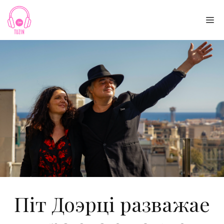
Skip
to
Me
content
Піт Доэрці разважае