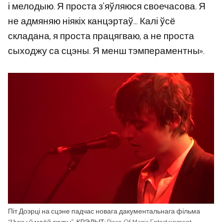
і мелодыю. Я проста з’яўляюся своечасова. Я
не адмяняю ніякіх канцэртаў… Калі ўсё
складана, я проста працягваю, а не проста
сыходжу са сцэны. Я менш тэмпераментны».
Піт Доэрці на сцэне падчас новага дакументальнага фільма