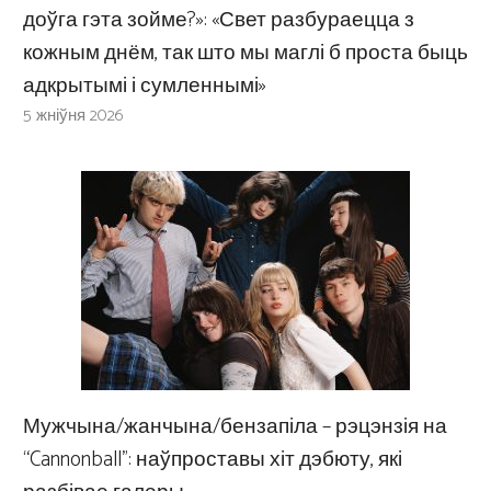
доўга гэта зойме?»: «Свет разбураецца з
кожным днём, так што мы маглі б проста быць
адкрытымі і сумленнымі»
5 жніўня 2026
Мужчына/жанчына/бензапіла – рэцэнзія на
“Cannonball”: наўпроставы хіт дэбюту, які