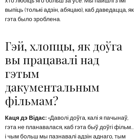
хто любіць яго больш за ўсё. Мы пайшлі з імі
выпіць (толькі адзін, абяцаю), каб даведацца, як
гэта было зроблена.
Гэй, хлопцы, як доўга
вы працавалі над
гэтым
дакументальным
фільмам?
Каця дэ Відас:
«Даволі доўга, калі я пачынаў,
гэта не планавалася, каб гэта быў доўгі фільм…
і чым больш мы пазнавалі адзін аднаго, тым