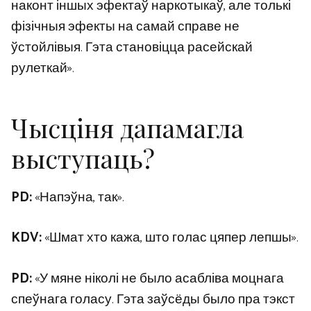
наконт іншых эфектаў наркотыкаў, але толькі
фізічныя эфекты на самай справе не
ўстойлівыя. Гэта становіцца расейскай
рулеткай».
Чысціня дапамагла
выступаць?
PD:
«Напэўна, так».
KDV:
«Шмат хто кажа, што голас цяпер лепшы».
PD:
«У мяне ніколі не было асабліва моцнага
спеўнага голасу. Гэта заўсёды было пра тэкст