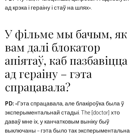
ад крэка і гераіну і стаў на шлях».
У фільме мы бачым, як
вам далі блокатор
апіятаў, каб пазбавіцца
ад гераіну – гэта
спрацавала?
PD:
«Гэта спрацавала, але блакіроўка была ў
эксперыментальнай стадыі. The [doctor] хто
даваў мне іх, у канчатковым выніку быў
выключаны – гэта было так эксперыментальна