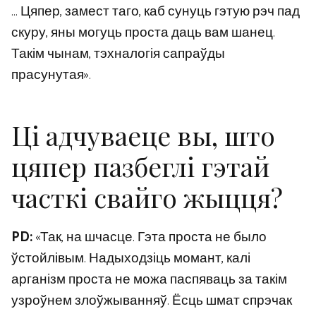
… Цяпер, замест таго, каб сунуць гэтую рэч пад
скуру, яны могуць проста даць вам шанец.
Такім чынам, тэхналогія сапраўды
прасунутая».
Ці адчуваеце вы, што
цяпер пазбеглі гэтай
часткі свайго жыцця?
PD:
«Так, на шчасце. Гэта проста не было
ўстойлівым. Надыходзіць момант, калі
арганізм проста не можа паспяваць за такім
узроўнем злоўжыванняў. Ёсць шмат спрэчак