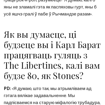
граць рок-н-рол, разумееце? Я думаю, калі б
яны не зламалі гэта як паспяховы гурт, яны б
усё яшчэ гралі ў пабе ў Рычмандзе разам».
Як вы думаеце, ці
будзеце вы і Карл Барат
працягваць гуляць з
The Libertines, калі вам
будзе 80, як Stones?
PD:
«Я думаю, што так, мы атрымліваем ад
гэтага вялікае задавальненне. Мы
падпісваемся на старую міфалогію трубадура,