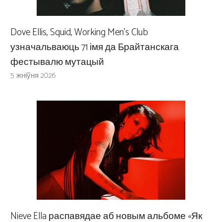
Dove Ellis, Squid, Working Men’s Club
узначальваюць 71 імя да Брайтанскага
фестывалю мутацый
5 жніўня 2026
Nieve Ella распавядае аб новым альбоме «Як