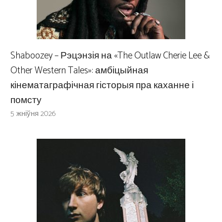
Shaboozey – Рэцэнзія на «The Outlaw Cherie Lee &
Other Western Tales»: амбіцыйная
кінематаграфічная гісторыя пра каханне і
помсту
5 жніўня 2026