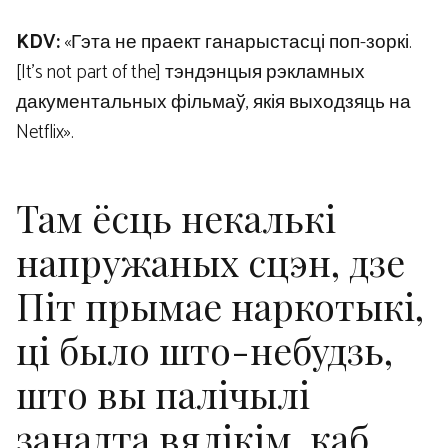
KDV:
«Гэта не праект ганарыстасці поп-зоркі.
[It’s not part of the] тэндэнцыя рэкламных
дакументальных фільмаў, якія выходзяць на
Netflix».
Там ёсць некалькі
напружаных сцэн, дзе
Піт прымае наркотыкі,
ці было што-небудзь,
што вы палічылі
занадта вялікім, каб