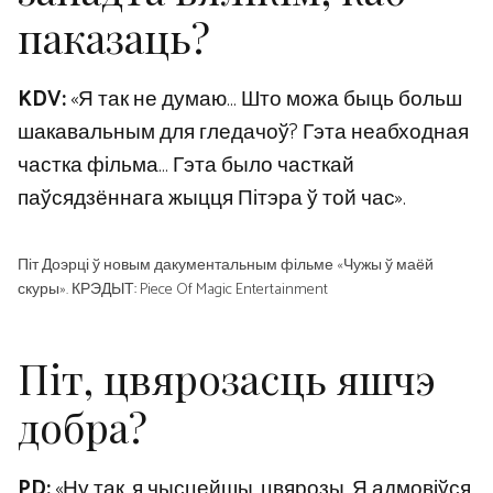
паказаць?
KDV:
«Я так не думаю… Што можа быць больш
шакавальным для гледачоў? Гэта неабходная
частка фільма… Гэта было часткай
паўсядзённага жыцця Пітэра ў той час».
Піт Доэрці ў новым дакументальным фільме «Чужы ў маёй
скуры». КРЭДЫТ: Piece Of Magic Entertainment
Піт, цвярозасць яшчэ
добра?
PD:
«Ну так, я чысцейшы, цвярозы. Я адмовіўся