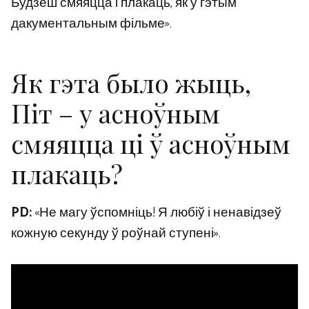
Будзеш смяяцца і плакаць, як у гэтым
дакументальным фільме».
Як гэта было жыць,
Піт – у асноўным
смяяцца ці ў асноўным
плакаць?
PD:
«Не магу ўспомніць! Я любіў і ненавідзеў
кожную секунду ў роўнай ступені».