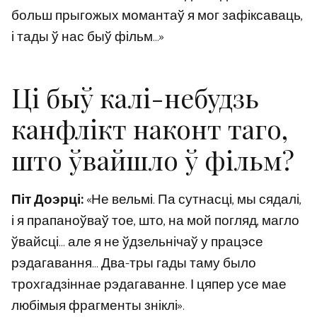
больш прыгожых момантаў я мог зафіксаваць,
і тады ў нас быў фільм…»
Ці быў калі-небудзь
канфлікт наконт таго,
што ўвайшло ў фільм?
Піт Доэрці:
«Не вельмі. Па сутнасці, мы сядалі,
і я прапаноўваў тое, што, на мой погляд, магло
ўвайсці… але я не ўдзельнічаў у працэсе
рэдагавання… Два-тры гады таму было
трохгадзіннае рэдагаванне. І цяпер усе мае
любімыя фрагменты зніклі».