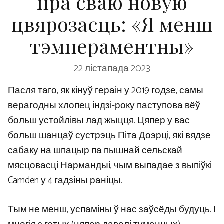
пра сваю новую
цвярозасць: «Я менш
тэмпераментны»
22 лістапада 2023
Пасля таго, як кінуў гераін у 2019 годзе, самы
верагодны хлопец індзі-року паступова вёў
больш устойлівы лад жыцця. Цяпер у вас
больш шанцаў сустрэць Піта Доэрці, які вядзе
сабаку на шпацыр па пышнай сельскай
мясцовасці Нармандыі, чым выпадае з выпіўкі
Camden у 4 гадзіны раніцы.
Тым не менш, успаміны ў нас заўсёды будуць. І