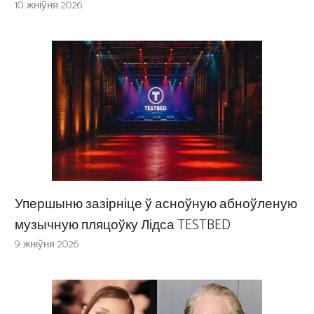
10 жніўня 2026
Упершыню зазірніце ў асноўную абноўленую
музычную пляцоўку Лідса TESTBED
9 жніўня 2026