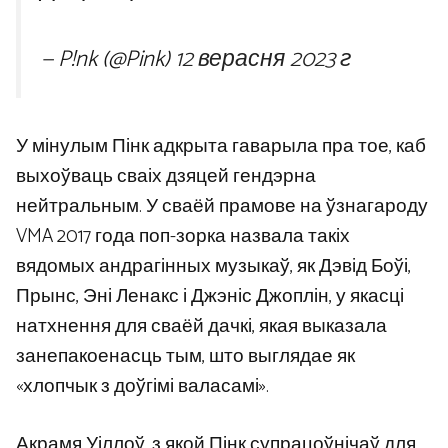
— P!nk (@Pink)
12 верасня 2023 г
У мінулым Пінк адкрыта гаварыла пра тое, каб
выхоўваць сваіх дзяцей гендэрна
нейтральным. У сваёй прамове на ўзнагароду
VMA 2017 года поп-зорка назвала такіх
вядомых андрагінных музыкаў, як Дэвід Боўі,
Прынс, Эні Ленакс і Джэніс Джоплін, у якасці
натхнення для сваёй дачкі, якая выказала
занепакоенасць тым, што выглядае як
«хлопчык з доўгімі валасамі».
Акрамя Уіллоў, з якой Пінк супрацоўнічаў для