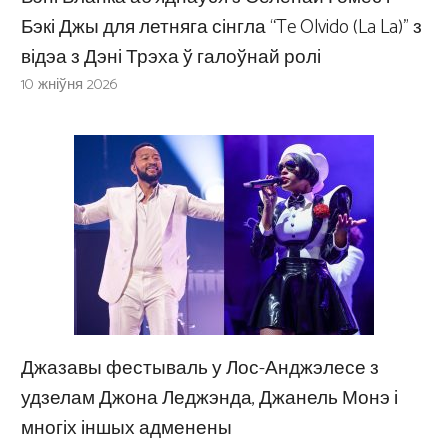
Бэкі Джы для летняга сінгла “Te Olvido (La La)” з
відэа з Дэні Трэха ў галоўнай ролі
10 жніўня 2026
Джазавы фестываль у Лос-Анджэлесе з
удзелам Джона Леджэнда, Джанель Монэ і
многіх іншых адменены