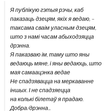
Я публікую гэтыя рэчы, каб
паказаць дзецям, якіх я ведаю, –
таксама сваім уласным дзецям,
што з намі часам абыходзяцца
дрэнна.
Я паказваю ім, таму што яны
ведаюць мяне, і яны ведаюць, што
мая самаацэнка ведае
Не спадзявацца на меркаванне
іншых. І не спадзяецца
на колькі білетаў я прадаю.
Добра/дрэнна…