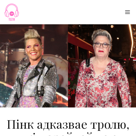
Skip
to
Me
content
Пінк адказвае тролю,