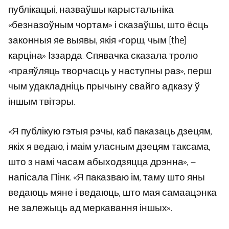
публікацыі, назваўшы карыстальніка
«безназоўным чортам» і сказаўшы, што ёсць
законныя яе выявы, якія «горш, чым [the]
карціна» Іззарда. Спявачка сказала тролю
«праяўляць творчасць у наступны раз», перш
чым удакладніць прычыну свайго адказу ў
іншым твітэры.
«Я публікую гэтыя рэчы, каб паказаць дзецям,
якіх я ведаю, і маім уласным дзецям таксама,
што з намі часам абыходзяцца дрэнна», —
напісала Пінк. «Я паказваю ім, таму што яны
ведаюць мяне і ведаюць, што мая самаацэнка
не залежыць ад меркавання іншых».