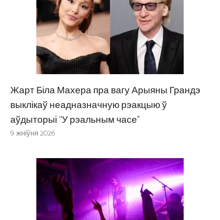
Жарт Біла Махера пра вагу Арыяны Грандэ
выклікаў неадназначную рэакцыю ў
аўдыторыі “У рэальным часе”
9 жніўня 2026