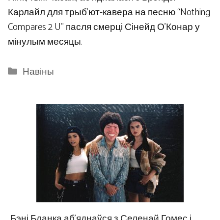
Карлайл для трыб’ют-кавера на песню “Nothing
Compares 2 U” пасля смерці Сінейд О’Конар у
мінулым месяцы.
Categories
Навіны
Бэні Бланка аб’яднаўся з Селенай Гомес і