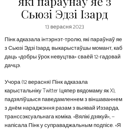
які параўнаў яе з
Сьюзі Эдзі Ізард
13 верасня 2023
Пінк адказала інтэрнэт-тролю, які параўнаў яе
з Сьюзі Эдзі Ізард, выкарыстаўшы момант, каб
даць «добры ўрок невуцтва» сваёй 12-гадовай
дачцэ.
Учора (12 верасня) Пінк адказала
карыстальніку Twitter (цяпер вядомаму як X),
падзяліўшыся паведамленнем з віншаваннем
з днём нараджэння разам з выявай Иззарда,
транссэксуальнага коміка. «Вялікі дзякуй», —
напісала Пінк у суправаджальным подпісе. «Я