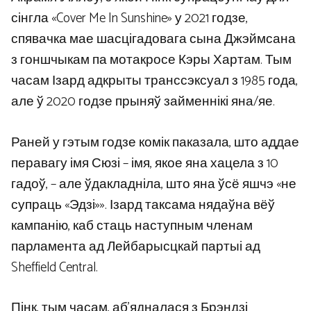
сінгла «Cover Me In Sunshine» у 2021 годзе,
спявачка мае шасцігадовага сына Джэймсана
з гоншчыкам па мотакросе Кэры Хартам. Тым
часам Ізард адкрыты транссэксуал з 1985 года,
але ў 2020 годзе прыняў займеннікі яна/яе.
Раней у гэтым годзе комік паказала, што аддае
перавагу імя Сюзі – імя, якое яна хацела з 10
гадоў, – але ўдакладніла, што яна ўсё яшчэ «не
супраць «Эдзі»». Ізард таксама нядаўна вёў
кампанію, каб стаць наступным членам
парламента ад Лейбарысцкай партыі ад
Sheffield Central.
Пінк, тым часам, аб’ядналася з Брэндзі