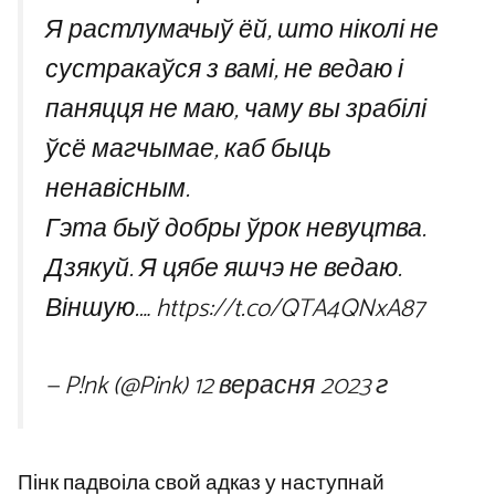
Я растлумачыў ёй, што ніколі не
сустракаўся з вамі, не ведаю і
паняцця не маю, чаму вы зрабілі
ўсё магчымае, каб быць
ненавісным.
Гэта быў добры ўрок невуцтва.
Дзякуй. Я цябе яшчэ не ведаю.
Віншую.… https://t.co/QTA4QNxA87
— P!nk (@Pink)
12 верасня 2023 г
Пінк падвоіла свой адказ у наступнай