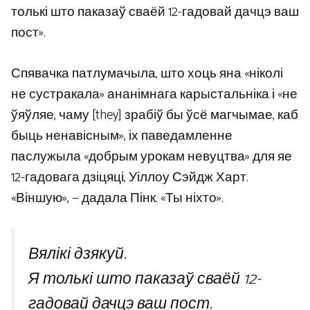
толькі што паказаў сваёй 12-гадовай дачцэ ваш
пост».
Спявачка патлумачыла, што хоць яна «ніколі
не сустракала» ананімнага карыстальніка і «не
ўяўляе, чаму [they] зрабіў бы ўсё магчымае, каб
быць ненавісным», іх паведамленне
паслужыла «добрым урокам невуцтва» для яе
12-гадовага дзіцяці, Уіллоу Сэйдж Харт.
«Віншую», — дадала Пінк. «Ты ніхто».
Вялікі дзякуй.
Я толькі што паказаў сваёй 12-
гадовай дачцэ ваш пост.