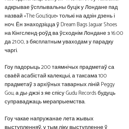
адкрывае ўсплывальны буцік у Лондане пад
назвай «The Gou,tique» толькі на адзін дзень і
ноч. Ён знаходзіцца ў Dream Bags Jaguar Shoes
на Кінгсленд-роўд ва ўсходнім Лондане з 16:00
да 21:00, з бясплатным уваходам у парадку
чаргі.
Гоу падорыць 200 таямнічых прадметаў са
сваёй асабістай калекцыі, а таксама 100
прадметаў з архіўных таварных ліній Peggy
Gou, а ды-джэі з яе спісу Gudu Records будуць
суправаджаць мерапрыемства.
Гоу чакае напружанае лета жывых
выступленняў, у тым ліку выступленне ў