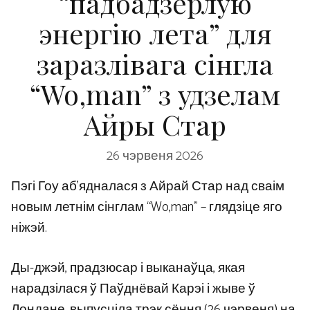
“падбадзёрлую
энергію лета” для
заразлівага сінгла
“Wo,man” з удзелам
Айры Стар
26 чэрвеня 2026
Пэгі Гоу аб’ядналася з Айрай Стар над сваім
новым летнім сінглам “Wo,man” – глядзіце яго
ніжэй.
Ды-джэй, прадзюсар і выканаўца, якая
нарадзілася ў Паўднёвай Карэі і жыве ў
Лондане, выпусціла трэк сёння (26 чэрвеня) на