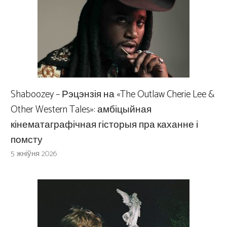
Shaboozey – Рэцэнзія на «The Outlaw Cherie Lee &
Other Western Tales»: амбіцыйная
кінематаграфічная гісторыя пра каханне і
помсту
5 жніўня 2026