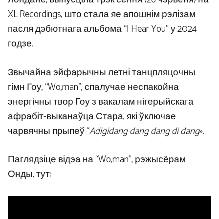
XL Recordings, што стала яе апошнім рэлізам
пасля дэбютнага альбома “I Hear You” у 2024
годзе.
Звычайна эйфарычны летні танцпляцочны
гімн Гоу, “Wo,man”, спалучае неспакойна
энергічны твор Гоу з вакалам нігерыйскага
афрабіт-выканаўца Стара, які ўключае
чарвячны прыпеў “
Adigidang dang dang di dang
».
Паглядзіце відэа на “Wo,man”, рэжысёрам
Онды, тут: