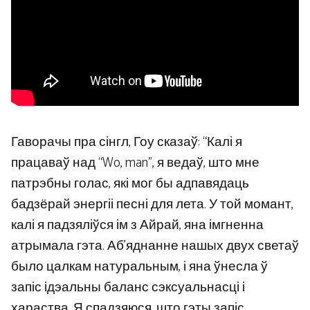
Гаворачы пра сінгл, Гоу сказаў: “Калі я
працаваў над “Wo, man”, я ведаў, што мне
патрэбны голас, які мог бы адпавядаць
бадзёрай энергіі песні для лета. У той момант,
калі я падзяліўся ім з Айрай, яна імгненна
атрымала гэта. Аб’яднанне нашых двух светаў
было цалкам натуральным, і яна ўнесла ў
запіс ідэальны баланс сэксуальнасці і
хараства. Я спадзяюся, што гэты запіс