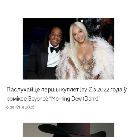
Паслухайце першы куплет Jay-Z з 2022 года ў
рэміксе Beyoncé “Morning Dew (Donk)”
6 жніўня 2026