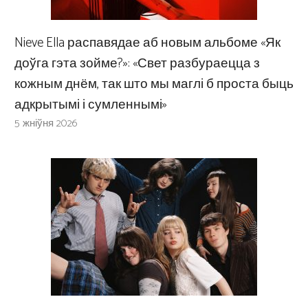
Nieve Ella распавядае аб новым альбоме «Як
доўга гэта зойме?»: «Свет разбураецца з
кожным днём, так што мы маглі б проста быць
адкрытымі і сумленнымі»
5 жніўня 2026