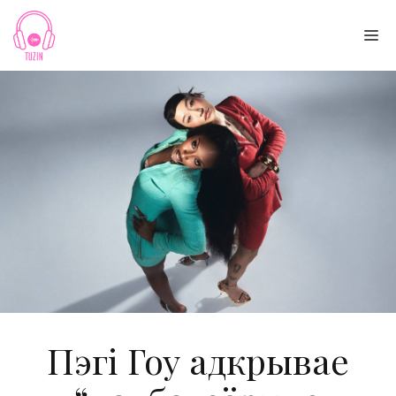
Skip
to
Me
content
Пэгі Гоу адкрывае