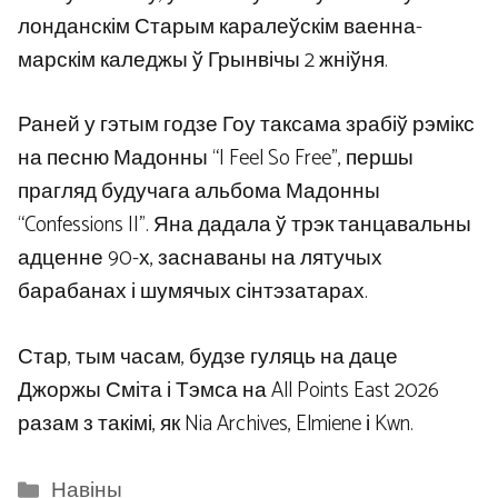
лонданскім Старым каралеўскім ваенна-
марскім каледжы ў Грынвічы 2 жніўня.
Раней у гэтым годзе Гоу таксама зрабіў рэмікс
на песню Мадонны “I Feel So Free”, першы
прагляд будучага альбома Мадонны
“Confessions II”. Яна дадала ў трэк танцавальны
адценне 90-х, заснаваны на лятучых
барабанах і шумячых сінтэзатарах.
Стар, тым часам, будзе гуляць на даце
Джоржы Сміта і Тэмса на All Points East 2026
разам з такімі, як Nia Archives, Elmiene і Kwn.
Categories
Навіны