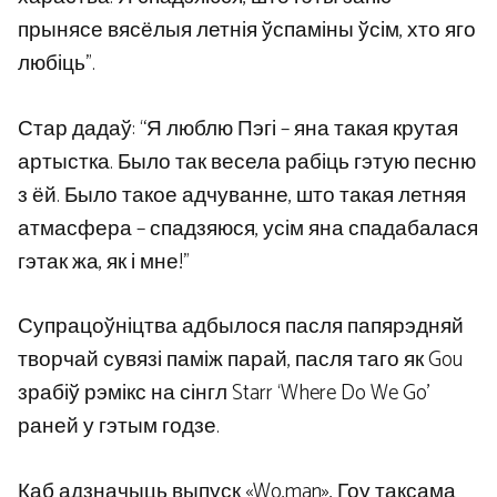
прынясе вясёлыя летнія ўспаміны ўсім, хто яго
любіць”.
Стар дадаў: “Я люблю Пэгі – яна такая крутая
артыстка. Было так весела рабіць гэтую песню
з ёй. Было такое адчуванне, што такая летняя
атмасфера – спадзяюся, усім яна спадабалася
гэтак жа, як і мне!”
Супрацоўніцтва адбылося пасля папярэдняй
творчай сувязі паміж парай, пасля таго як Gou
зрабіў рэмікс на сінгл Starr ‘Where Do We Go’
раней у гэтым годзе.
Каб адзначыць выпуск «Wo,man», Гоу таксама