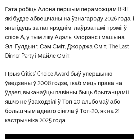
Гэта робіць Алона першым пераможцам BRIT,
які будзе абвешчаны на ўзнагароду 2026 года, і
яны ідуць за папярэднімі лаўрэатамі прэміі ў
спісе А, у тым ліку Адэль, Флорэнс і машына,
Элі Гулдынг, Сэм Сміт, Джорджа Сміт, The Last
Dinner Party і Майлс Сміт.
Прыз Critics’ Choice Award быў упершыню
ўведзены ў 2008 годзе, і каб мець права на
ўдзел, выканаўцы павінны быць брытанцамі і
яшчэ не ўваходзілі ў Топ-20 альбомаў або
больш чым аднаго сінгла ў Топ-20, як на 21
кастрычніка 2025 года.