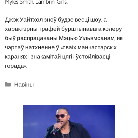
Myles Smith, Lambrini Girls.
Джэк Уайтхол зноў будзе весці шоу, а
характэрны трафей бурштынавага колеру
быў распрацаваны Мэцью Уільямсанам, які
чэрпаў натхненне ў «сваіх манчэстэрскіх
каранях і знакамітай цягі і ўстойлівасці
горада».
Categories
Навіны