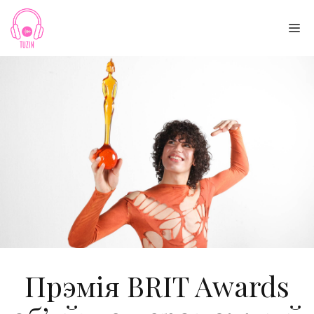
Skip
to
Me
content
Прэмія BRIT Awards