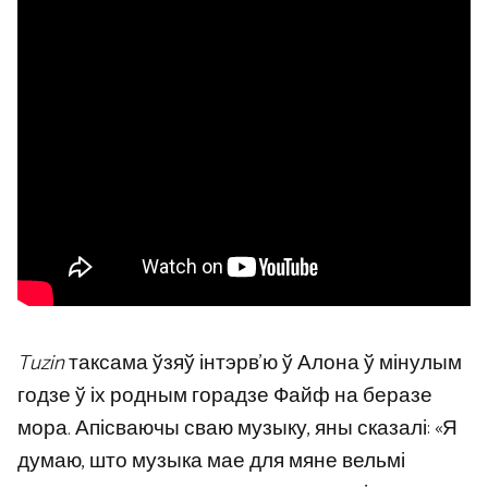
Tuzin
таксама ўзяў інтэрв’ю ў Алона ў мінулым
годзе ў іх родным горадзе Файф на беразе
мора. Апісваючы сваю музыку, яны сказалі: «Я
думаю, што музыка мае для мяне вельмі