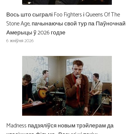
Вось што сыгралі Foo Fighters і Queens Of The
Stone Age, пачынаючы свой тур па Паўночнай
Амерыцы ў 2026 годзе
6 жніўня 2026
Madness падзяліўся новым трэйлерам да