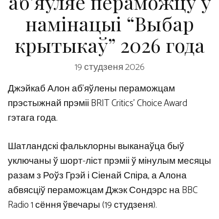
аб’яўляе пераможцу ў
намінацыі “Выбар
крытыкаў” 2026 года
19 студзеня 2026
Джэйкаб Алон аб’яўлены пераможцам
прэстыжнай прэміі BRIT Critics’ Choice Award
гэтага года.
Шатландскі фальклорны выканаўца быў
уключаны ў шорт-ліст прэміі ў мінулым месяцы
разам з Роўз Грэй і Сіенай Спіра, а Алона
абвясціў пераможцам Джэк Сондэрс на BBC
Radio 1 сёння ўвечары (19 студзеня).