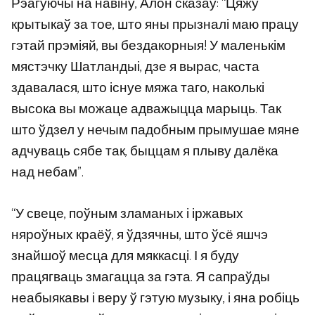
Рэагуючы на ​​навіну, Алон сказаў: “Цяжу
крытыкаў за тое, што яны прызналі маю працу
гэтай прэміяй, вы бездакорныя! У маленькім
мястэчку Шатландыі, дзе я вырас, часта
здавалася, што існуе мяжа таго, наколькі
высока вы можаце адважыцца марыць. Так
што ўдзел у нечым падобным прымушае мяне
адчуваць сябе так, быццам я плыву далёка
над небам”.
“У свеце, поўным зламаных і іржавых
няроўных краёў, я ўдзячны, што ўсё яшчэ
знайшоў месца для мяккасці. І я буду
працягваць змагацца за гэта. Я сапраўды
неабыякавы і веру ў гэтую музыку, і яна робіць