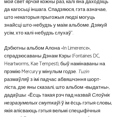
мой свет ярчэй кожны раз, калі яна даходзіць
да кагосьці іншага. Спадзяюся, гэта азначае,
што некаторыя прыгожыя людзі могуць
знайсці што-небудзь у маім альбоме. Дзякуй
усім, хто калі-небудзь слухаў”.
Дэбютны альбом Алона «In Limerence»,
спрадзюсаваны Дэнам Кэры (Fontaines DC,
Heartworms, Kae Tempest), быў намінаваны на
прэмію Mercury у мінулым годзе.
Tuzin
размаўляў з імі падчас абвяшчэння шорт-
ліста, дзе яны сказалі, што альбом «выдатны»,
дадаўшы: «Ёсць такая рэч пад назвай
Слоўнік
незразумелых смуткаў
і ў ім ёсць гэтыя словы,
якія апісваюць гэтыя вельмі спецыфічныя