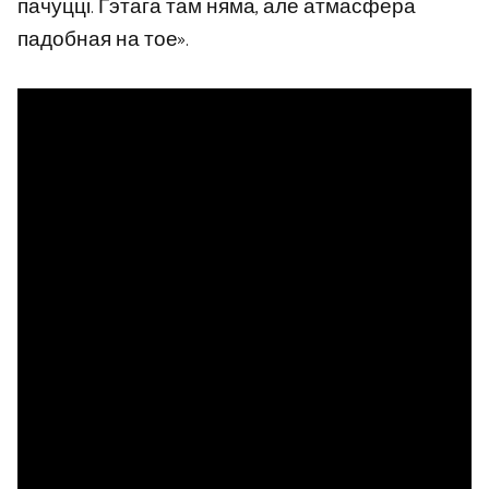
пачуцці. Гэтага там няма, але атмасфера
падобная на тое».