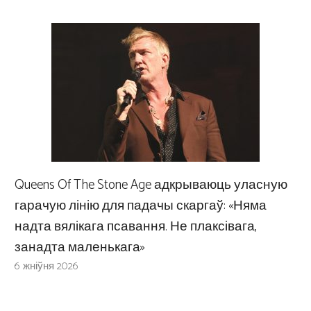
Queens Of The Stone Age адкрываюць уласную
гарачую лінію для падачы скаргаў: «Няма
надта вялікага псавання. Не плаксівага,
занадта маленькага»
6 жніўня 2026