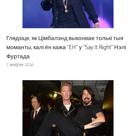
Глядзіце, як Цімбалэнд выконвае толькі тыя
моманты, калі ён кажа “EH” у “Say It Right” Нэлі
Фуртада
7 жніўня 2026