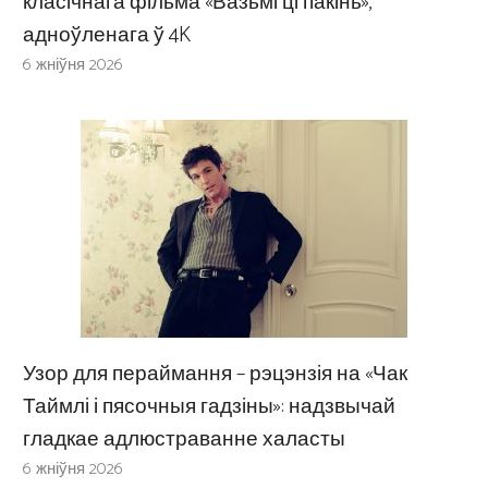
класічнага фільма «Вазьмі ці пакінь»,
адноўленага ў 4K
6 жніўня 2026
Узор для пераймання – рэцэнзія на «Чак
Таймлі і пясочныя гадзіны»: надзвычай
гладкае адлюстраванне халасты
6 жніўня 2026