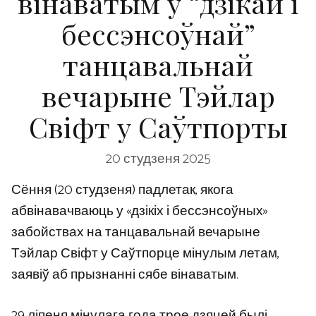
вінаватым у “дзікай і
бессэнсоўнай”
танцавальнай
вечарыне Тэйлар
Свіфт у Саўтпорты
20 студзеня 2025
Сёння (20 студзеня) падлетак, якога
абвінавачваюць у «дзікіх і бессэнсоўных»
забойствах на танцавальнай вечарыне
Тэйлар Свіфт у Саўтпорце мінулым летам,
заявіў аб прызнанні сябе вінаватым.
29 ліпеня мінулага года трое дзяцей былі