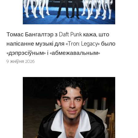
Томас Бангалтэр з Daft Punk кажа, што
напісанне музыкі для «Tron: Legacy» было
«дэпрэсіўным» і «абмежавальным»
9 жніўня 2026