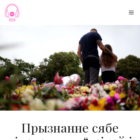
Skip
to
Me
content
Прызнанне сябе