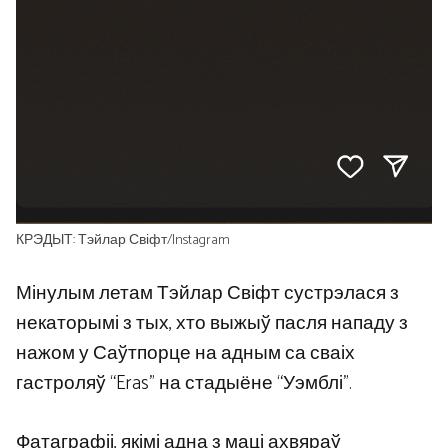
КРЭДЫТ: Тэйлар Свіфт/Instagram
Мінулым летам Тэйлар Свіфт сустрэлася з
некаторымі з тых, хто выжыў пасля нападу з
нажом у Саўтпорце на адным са сваіх
гастроляў “Eras” на стадыёне “Уэмблі”.
Фатаграфіі, якімі адна з маці ахвяраў