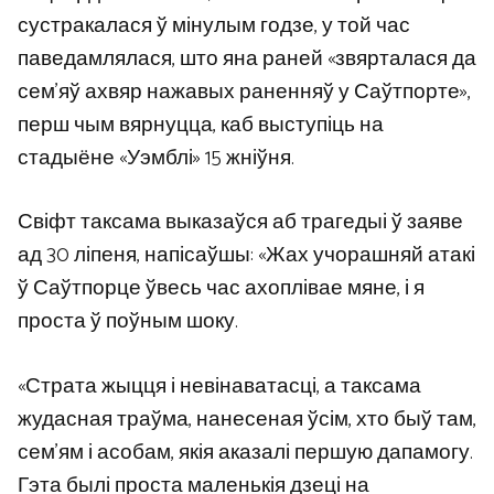
сустракалася ў мінулым годзе, у той час
паведамлялася, што яна раней «звярталася да
сем’яў ахвяр нажавых раненняў у Саўтпорте»,
перш чым вярнуцца, каб выступіць на
стадыёне «Уэмблі» 15 жніўня.
Свіфт таксама выказаўся аб трагедыі ў заяве
ад 30 ліпеня, напісаўшы: «Жах учорашняй атакі
ў Саўтпорце ўвесь час ахоплівае мяне, і я
проста ў поўным шоку.
«Страта жыцця і невінаватасці, а таксама
жудасная траўма, нанесеная ўсім, хто быў там,
сем’ям і асобам, якія аказалі першую дапамогу.
Гэта былі проста маленькія дзеці на