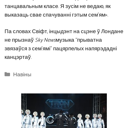
танцавальным класе. Я зусім не ведаю, як
выказаць свае спачуванні гэтым сем’ям».
Па словах Свіфт, інцыдэнт на сцэне ў Лондане
не прызнаў
Sky News
музыка “прыватна
звязаўся з сем’ямі” пацярпелых напярэдадні
канцэртаў.
Categories
Навіны