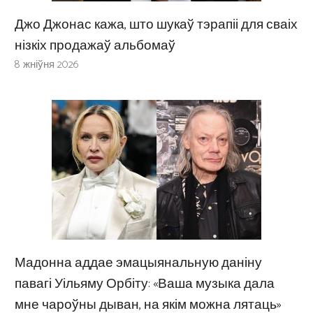
Джо Джонас кажа, што шукаў тэрапіі для сваіх
нізкіх продажаў альбомаў
8 жніўня 2026
Мадонна аддае эмацыянальную даніну
павагі Уільяму Орбіту: «Ваша музыка дала
мне чароўны дыван, на якім можна лятаць»