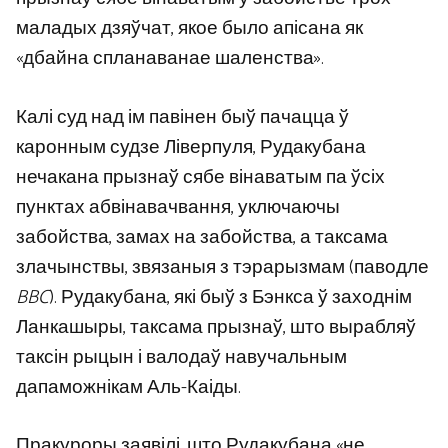
маладых дзяўчат, якое было апісана як
«дбайна спланаванае шаленства».
Калі суд над ім павінен быў пачацца ў
каронным судзе Ліверпуля, Рудакубана
нечакана прызнаў сябе вінаватым па ўсіх
пунктах абвінавачвання, уключаючы
забойства, замах на забойства, а таксама
злачынствы, звязаныя з тэрарызмам (паводле
BBC
). Рудакубана, які быў з Бэнкса ў заходнім
Ланкашыры, таксама прызнаў, што вырабляў
таксін рыцын і валодаў навучальным
дапаможнікам Аль-Каіды.
Пракуроры заявілі, што Рудакубана «не