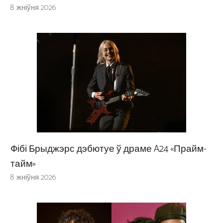
8 жніўня 2026
Фібі Брыджэрс дэбютуе ў драме A24 «Прайм-
тайм»
8 жніўня 2026