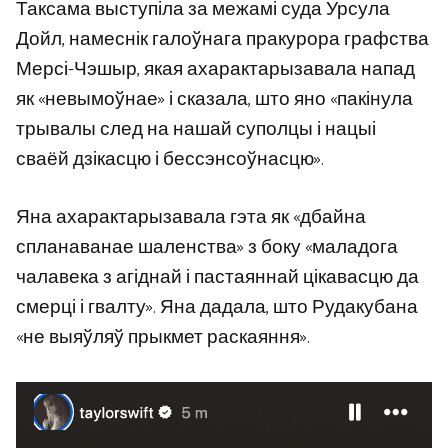
Таксама выступіла за межамі суда Урсула
Дойл, намеснік галоўнага пракурора графства
Мерсі-Чэшыр, якая ахарактарызавала напад
як «невымоўнае» і сказала, што яно «пакінула
трывалы след на нашай суполцы і нацыі
сваёй дзікасцю і бессэнсоўнасцю».
Яна ахарактарызавала гэта як «дбайна
спланаванае шаленства» з боку «маладога
чалавека з агіднай і пастаяннай цікавасцю да
смерці і гвалту». Яна дадала, што Рудакубана
«не выяўляў прыкмет раскаяння».