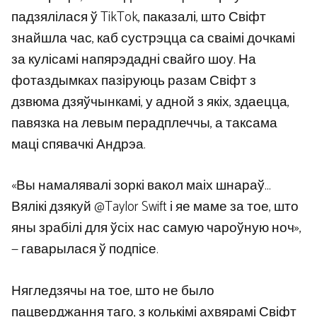
падзялілася ў TikTok, паказалі, што Свіфт
знайшла час, каб сустрэцца са сваімі дочкамі
за кулісамі напярэдадні свайго шоу. На
фотаздымках пазіруюць разам Свіфт з
дзвюма дзяўчынкамі, у адной з якіх, здаецца,
павязка на левым перадплеччы, а таксама
маці спявачкі Андрэа.
«Вы намалявалі зоркі вакол маіх шнараў…
Вялікі дзякуй @Taylor Swift і яе маме за тое, што
яны зрабілі для ўсіх нас самую чароўную ноч»,
— гаварылася ў подпісе.
Нягледзячы на ​​тое, што не было
пацверджання таго, з колькімі ахвярамі Свіфт