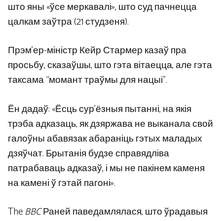
што яны «ўсе меркавалі», што суд пачнецца
цалкам заўтра (21 студзеня).
Прэм’ер-міністр Кейр Стармер казаў пра
просьбу, сказаўшы, што гэта вітаецца, але гэта
таксама “момант траўмы для нацыі”.
Ён дадаў: «Ёсць сур’ёзныя пытанні, на якія
трэба адказаць, як дзяржава не выканала свой
галоўны абавязак абараніць гэтых маладых
дзяўчат. Брытанія будзе справядліва
патрабаваць адказаў, і мы не пакінем каменя
на камені ў гэтай пагоні».
The
BBC
Раней паведамлялася, што ўрадавыя