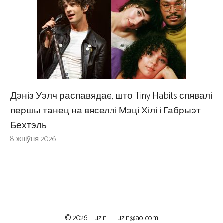
Дэніз Уэлч распавядае, што Tiny Habits спявалі
першы танец на вяселлі Мэці Хілі і Габрыэт
Бехтэль
8 жніўня 2026
© 2026 Tuzin -
Tuzin@aol.com