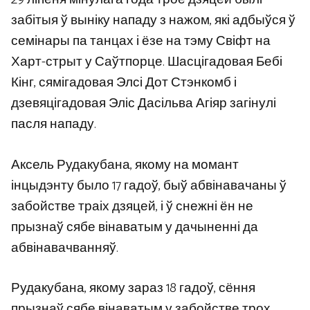
забітыя ў выніку нападу з нажом, які адбыўся ў
семінары па танцах і ёзе на тэму Свіфт на
Харт-стрыт у Саўтпорце. Шасцігадовая Бебі
Кінг, сямігадовая Элсі Дот Стэнкомб і
дзевяцігадовая Эліс Дасільва Агіяр загінулі
пасля нападу.
Аксель Рудакубана, якому на момант
інцыдэнту было 17 гадоў, быў абвінавачаны ў
забойстве траіх дзяцей, і ў снежні ён не
прызнаў сябе вінаватым у дачыненні да
абвінавачванняў.
Рудакубана, якому зараз 18 гадоў, сёння
прызнаў сябе вінаватым у забойстве трох