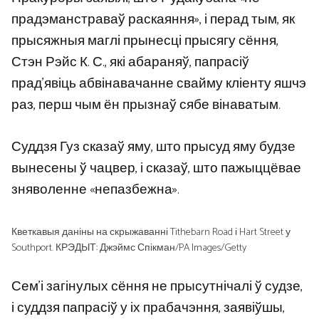
прадэманстраваў раскаяння», і перад тым, як
прысяжныя маглі прынесці прысягу сёння,
Стэн Рэйс К. С., які абараняў, папрасіў
прад’явіць абвінавачанне свайму кліенту яшчэ
раз, перш чым ён прызнаў сябе вінаватым.
Суддзя Гуз сказаў яму, што прысуд яму будзе
вынесены ў чацвер, і сказаў, што пажыццёвае
зняволенне «непазбежна».
Кветкавыя даніны на скрыжаванні Tithebarn Road і Hart Street у
Southport. КРЭДЫТ: Джэймс Спікман/PA Images/Getty
Сем’і загінулых сёння не прысутнічалі ў судзе,
і суддзя папрасіў у іх прабачэння, заявіўшы,