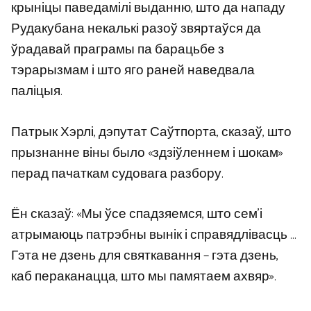
крыніцы паведамілі выданню, што да нападу
Рудакубана некалькі разоў звяртаўся да
ўрадавай праграмы па барацьбе з
тэрарызмам і што яго раней наведвала
паліцыя.
Патрык Хэрлі, дэпутат Саўтпорта, сказаў, што
прызнанне віны было «здзіўленнем і шокам»
перад пачаткам судовага разбору.
Ён сказаў: «Мы ўсе спадзяемся, што сем’і
атрымаюць патрэбны вынік і справядлівасць …
Гэта не дзень для святкавання – гэта дзень,
каб пераканацца, што мы памятаем ахвяр».