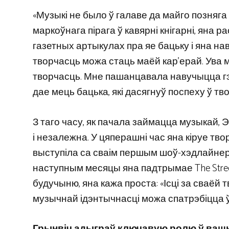
«Музыкі не было ў галаве да майго позняга
маркоўнага пірага ў кавярні кнігарні, яна р
газетных артыкулах пра яе бацьку і яна нав
творчасць можа стаць маёй кар’ерай. Ува 
творчасць. Мне пашанцавала навучыцца гэт
дае мець бацька, які дасягнуў поспеху ў тв
З таго часу, як пачала займацца музыка
і незалежна. У цяперашні час яна кіруе тв
выступіла са сваім першым шоў-хэдлайнера
наступным месяцы яна падтрымае The Stree
будучыню, яна кажа проста: «Ісці за сваёй
музычнай ідэнтычнасці можа спатрэбіцца 
Грынвіч адыграў ключавую ролю ў вашым