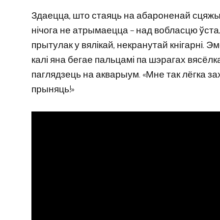
Здаецца, што стаяць на абароненай сцяж
нічога не атрымаецца – над вобласцю ўст
прытулак у вялікай, некранутай кнігарні. Э
калі яна бегае пальцамі па шэрагах вясёлк
паглядзець на акварыум. «Мне так лёгка заха
прыняць!»