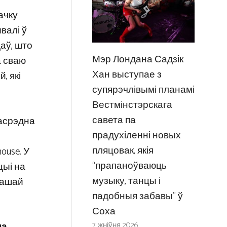
ачку
ывалі ў
аў, што
Мэр Лондана Садзік
а сваю
Хан выступае з
, які
супярэчлівымі планамі
Вестмінстэрскага
савета па
асрэдна
прадухіленні новых
і
пляцовак, якія
ouse. У
“прапаноўваюць
цыі на
музыку, танцы і
вашай
падобныя забавы” ў
Соха
7 жніўня 2026
на