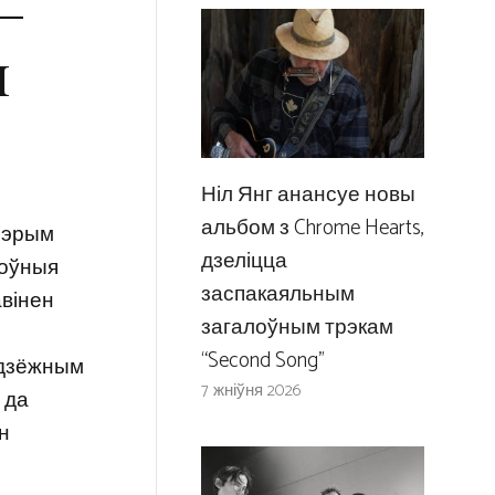
–
ы
Ніл Янг анансуе новы
альбом з Chrome Hearts,
 шэрым
дзеліцца
тоўныя
заспакаяльным
авінен
загалоўным трэкам
“Second Song”
адзёжным
7 жніўня 2026
 да
н