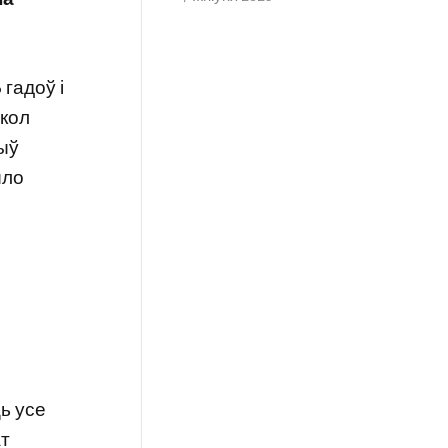
 гадоў і
акол
быў
ыло
ць усе
ат