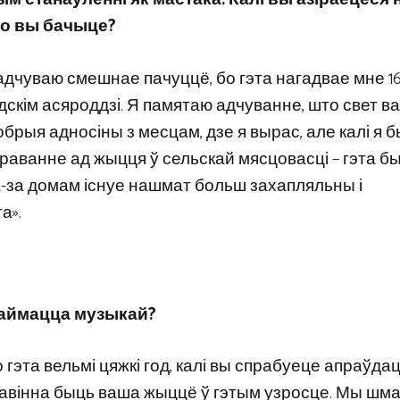
аго вы бачыце?
 адчуваю смешнае пачуццё, бо гэта нагадвае мне 16
кім асяроддзі. Я памятаю адчуванне, што свет в
рыя адносіны з месцам, дзе я вырас, але калі я 
аванне ад жыцця ў сельскай мясцовасці – гэта б
а-за домам існуе нашмат больш захапляльны і
а».
 займацца музыкай?
о гэта вельмі цяжкі год, калі вы спрабуеце апраўда
, павінна быць ваша жыццё ў гэтым узросце. Мы шм