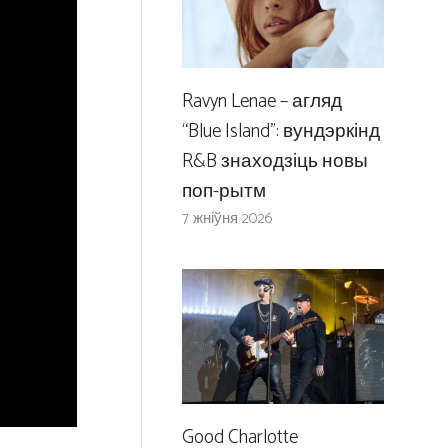
Ravyn Lenae – агляд
“Blue Island”: вундэркінд
R&B знаходзіць новы
поп-рытм
7 жніўня 2026
Good Charlotte