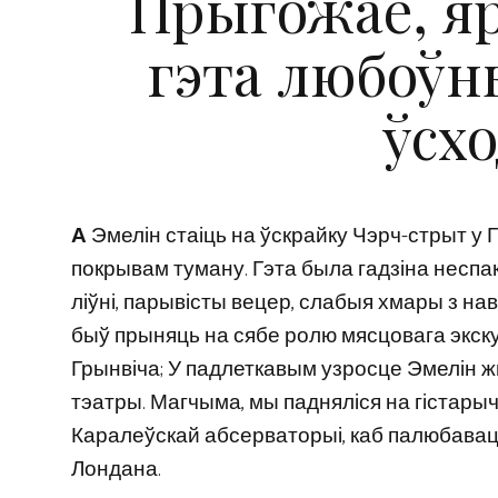
Прыгожае, яр
гэта любоўн
ўсх
А
Эмелін стаіць на ўскрайку Чэрч-стрыт у 
покрывам туману. Гэта была гадзіна несп
ліўні, парывісты вецер, слабыя хмары з на
быў прыняць на сябе ролю мясцовага экску
Грынвіча; У падлеткавым узросце Эмелін
тэатры. Магчыма, мы падняліся на гістарыч
Каралеўскай абсерваторыі, каб палюбава
Лондана.