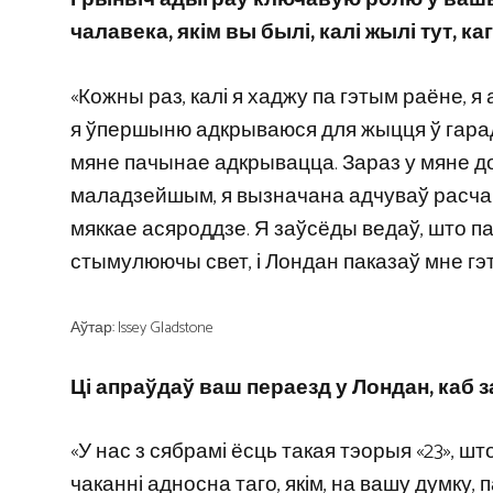
чалавека, якім вы былі, калі жылі тут, к
«Кожны раз, калі я хаджу па гэтым раёне, я
я ўпершыню адкрываюся для жыцця ў гарадс
мяне пачынае адкрывацца. Зараз у мяне доб
маладзейшым, я вызначана адчуваў расчар
мяккае асяроддзе. Я заўсёды ведаў, што п
стымулюючы свет, і Лондан паказаў мне гэт
Аўтар: Issey Gladstone
Ці апраўдаў ваш пераезд у Лондан, каб
«У нас з сябрамі ёсць такая тэорыя «23», шт
чаканні адносна таго, якім, на вашу думку