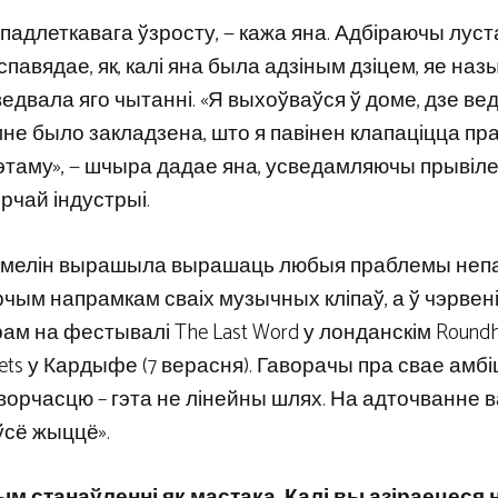
 падлеткавага ўзросту, — кажа яна. Адбіраючы луст
аспавядае, як, калі яна была адзіным дзіцем, яе наз
едвала яго чытанні. «Я выхоўваўся ў доме, дзе вед
мне было закладзена, што я павінен клапаціцца пр
аму», — шчыра дадае яна, усведамляючы прывілей
орчай індустрыі.
й, Эмелін вырашыла вырашаць любыя праблемы неп
орчым напрамкам сваіх музычных кліпаў, а ў чэрвен
м на фестывалі The Last Word у лонданскім Roundh
ts у Кардыфе (7 верасня). Гаворачы пра свае амбі
 творчасцю – гэта не лінейны шлях. На адточванне 
ўсё жыццё».
 станаўленні як мастака. Калі вы азіраецеся 