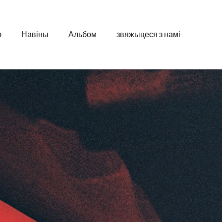
ю
Навіны
Альбом
звяжыцеся з намі