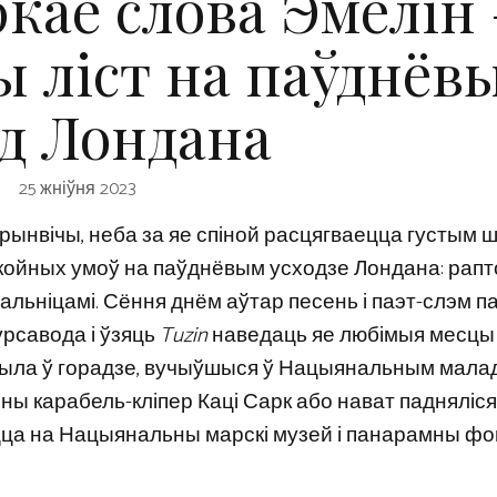
кае слова Эмелін 
ы ліст на паўднёв
од Лондана
25 жніўня 2023
Грынвічы, неба за яе спіной расцягваецца густым
акойных умоў на паўднёвым усходзе Лондана: рап
вальніцамі. Сёння днём аўтар песень і паэт-слэм п
рсавода і ўзяць
Tuzin
наведаць яе любімыя месцы
 жыла ў горадзе, вучыўшыся ў Нацыянальным мал
ны карабель-кліпер Каці Сарк або нават падняліся
цца на Нацыянальны марскі музей і панарамны фо