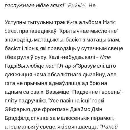
рэспужнага нідзе зямлі
“.
Parklife!
… Не.
Уступны тытульны трэк 15-га альбома Manic
Street прапаведнікаў “Крытычнае мысленне”
знаходзіць матацыклы, басіст з матацыклам,
басіст і лірык, які праводзіць у сутачным свеце
і без руля ў руху. Калі -небудзь, калі –
Nme
Гадзі
Вы любіце нас
“І”
Я-ар-я
“Зразумелі, што
для жыцця няма абсалютнага дызайну, але
гэта не прычына адмаўляцца ад бою на
адным са сваіх. Вазьміце “Падзенне і восень”-
пліту падручніка “Усё павінна ісці” горкі
Эйфарыя, дзе фронтмэн Джэймс Дзін
Брэдфілд спявае за малюсенькія перамогі,
атрыманыя ў свеце, які змяншаецца: “
Раней