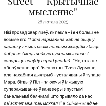
Street – “Крытычнае
мысленне”
28 лютага 2025
Нікі провад звар’яцеў, як пекла – і ён больш не
возьме яго. “
Гэта нармальна, каб не быць у
парадку / жыць сваім лепшым жыццём / быць
добрым / мець нейкую суперажыванне /
гаварыць праўду перад уладай …
“Не, гэта не
абнаўленне пра” бясплатны “База Лурмана,
але нахабная дыятрыб – усталяваны ў тупаце
Марш бітвы ў Піл – плюючы ў ілжывую
суперажыванне ў канвееры з пустымі
банальнымі баянкамі, што прывяло да нас
да”
эстэтыка так мяккая
“І” а
Cul-de-sac ад не