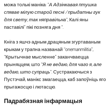
можа толькі маніка: “
А
Адзінкавая птушка
спявае мілую старой песні / прыдатны гук
для свету, так няправільна
“, Калі яны
паставілі” пікі позняга дня “.
Кніга з яшчэ адным драцяным згуртаваным
крыкам у трапна названай “onemanmilitia”,
“Крытычнае мысленне” заканчваецца
прыняццем, што “
Я не ведаю, для чаго я, але
ведаю, што супраць
“. Сустракаючыся з
Пустэчай, манікс змагаецца, каб запоўніць яго
прыгажосцю і лютасцю.
Падрабязная інфармацыя