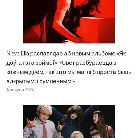
Nieve Ella распавядае аб новым альбоме «Як
доўга гэта зойме?»: «Свет разбураецца з
кожным днём, так што мы маглі б проста быць
адкрытымі і сумленнымі»
5 жніўня 2026