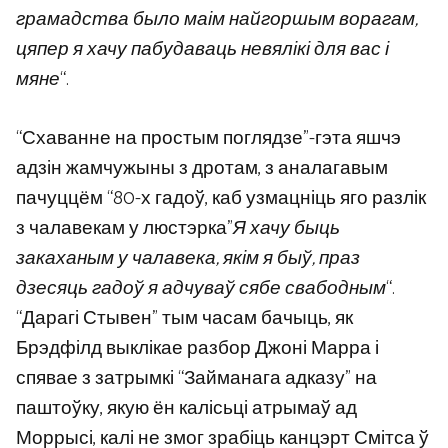
грамадства было маім найгоршым ворагам,
цяпер я хачу пабудаваць невялікі для вас і
мяне
“.
“Схаванне на простым поглядзе”-гэта яшчэ
адзін жамчужыны з дротам, з аналагавым
пачуццём “80-х гадоў, каб узмацніць яго разлік
з чалавекам у люстэрка”
Я хачу быць
закаханым у чалавека, якім я быў, праз
дзесяць гадоў я адчуваў сябе свабодным
“.
“Дарагі Стывен” тым часам бачыць, як
Брэдфілд выклікае разбор Джоні Марра і
спявае з затрымкі “Займанага адказу” на
паштоўку, якую ён калісьці атрымаў ад
Моррысі, калі не змог зрабіць канцэрт Смітса ў