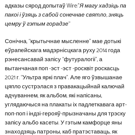
адказы сярод допытаў Wire:”
Я магу хадзіць па
пакоі і ўзяць з сабой сонечнае святло, зняць
цемру ў гэтым горадзе
“
Сонічна, “крытычнае мысленне” мае дотыкі
еўрапейскага мадэрнісцкага руху 2014 года
рэнесансавай запісу “футуралогіі”, а
вытанчаная поп -эст -эст -росквіт роскасць
2021 г. “Ультра яркі плач”. Але яго ўзвышанае
цяпло сустрэлася з правакацыйнай калючай
адчуваннем, як альбом, які напісаны,
углядаючыся на плакаты іх падлеткавага арт-
поп-поп і індзі-герояў-прызначаны для трэску
запісу альбо касеты. У гэтым камфорце яны
знаходзяць патроны, каб пратэставаць, як