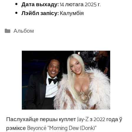
Дата выхаду:
14 лютага 2025 г.
Лэйбл запісу:
Калумбія
Categories
Альбом
Паслухайце першы куплет Jay-Z з 2022 года ў
рэміксе Beyoncé “Morning Dew (Donk)”