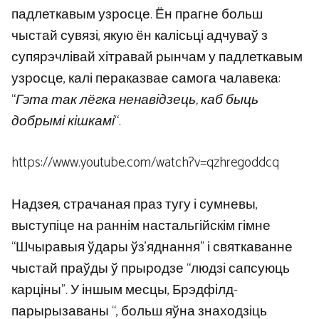
падлеткавым узросце. Ён прагне больш
чыстай сувязі, якую ён калісьці адчуваў з
супярэчлівай хітравай рынчам у падлеткавым
узросце, калі пераказвае самога чалавека:
“
Гэта так лёгка ненавідзець, каб быць
добрымі кішкамі
“.
https://www.youtube.com/watch?v=qzhregoddcq
Надзея, страчаная праз тугу і сумневы,
выступіце на раннім настальгійскім гімне
“Шчыравыя ўдары ўз’яднання” і святкаванне
чыстай праўды ў прыродзе “людзі сапсуюць
карціны”. У іншым месцы, Брэдфілд-
парырызаваны “, больш яўна знаходзіць