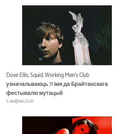
Dove Ellis, Squid, Working Men’s Club
узначальваюць 71 імя да Брайтанскага
фестывалю мутацый
5 жніўня 2026