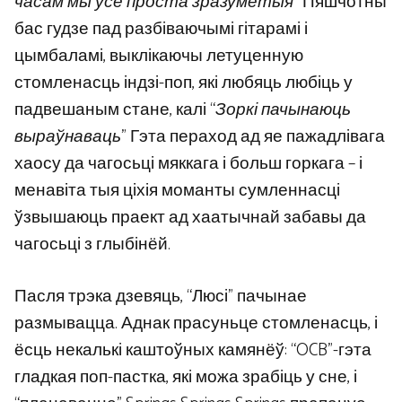
часам мы ўсе проста зразуметыя
” Пяшчотны
бас гудзе пад разбіваючымі гітарамі і
цымбаламі, выклікаючы летуценную
стомленасць індзі-поп, які любяць любіць у
падвешаным стане, калі “
Зоркі пачынаюць
выраўнаваць
” Гэта пераход ад яе пажадлівага
хаосу да чагосьці мяккага і больш горкага – і
менавіта тыя ціхія моманты сумленнасці
ўзвышаюць праект ад хаатычнай забавы да
чагосьці з глыбінёй.
Пасля трэка дзевяць, “Люсі” пачынае
размывацца. Аднак прасуньце стомленасць, і
ёсць некалькі каштоўных камянёў: “OCB”-гэта
гладкая поп-пастка, які можа зрабіць у сне, і