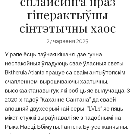
сплайсинга праз
гіперактыўны
сінтэтычны хаос
27 чэрвеня 2025
У рэпе ёсць пэўная кішэня, дзе гучна
неспакойныя ўладуюць свае ўласныя светы.
Bktherula Atlanta працуе са сваім антыўтопскім
счапленнем, вырошчваючы хаатычны,
высокаактанавы гук, які робіць яе вылучацца. З
2020-х гадоў “Каханне Сантана” да сваёй
апошняй двухсерыйнай серыі “LVL5” яе пяць
мікст-стужкі выраўнавалі яе з падобнымі на
Рыка Насці, Ббімуты, Гангста Бу-усе жанчыны,