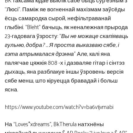
BK таксама кідае выклік сабе быць сур’ёзным з
“Люсі”. Паміж яе вогненнай махізмам заўсёды
ёсць самародка сырой, нефільтраванай
глыбіні. “Bleht” бачыць, як неналежная прырода
23-гадовага ўзросту: “
Вы не можаце скапіяваць
гульню, добра? … Я проста выказваю сябе, і
гэта атрымалася дрэнна
” Але, калі яна
палягчае цяжкія 808 -х і дазваляе гітар і сінтэз
дыхаць, яна разблакуе іншы ўзровень: версія
сябе менш, што кіруецца бравадай і больш
ясна.
https://www.youtube.com/watch?v=ba6v1jvmabi
На “Loves*xdreams”, BkTherula натхнёны