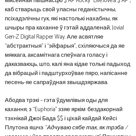
міксейнай пышнасцю $ AP Rocky “Live.love.a $ AP”,
каб стварыць свой уласны геданістычны,
псіхадэлічны гук, які настолькі нахабны, як
шчыры пра каханне ў гэтай аддаленай, Jovial
Gen-Z Digital Rapper Way. Але асвятляе
“абстрактныя” і “эйфарыя”, схіляючыся да яе
мяккага, аксамітнага спеўнага голасу і
даказваюць, што, калі яна кідае толькі падыход
да вібрацый і падштурхоўвае пяро, напісанне
песень-яе сапраўдная звышдзяржава.
Абодва трэкі – гэта ўдумлівыя оды для
кахання, з “Euphoria” ззяе яркім: бездакорнай
тэхнікай Джоі Бада $$ і ціхай кайдай Кейсі
Плутона яшчэ: “
Адчуваю сябе так, як трэба /