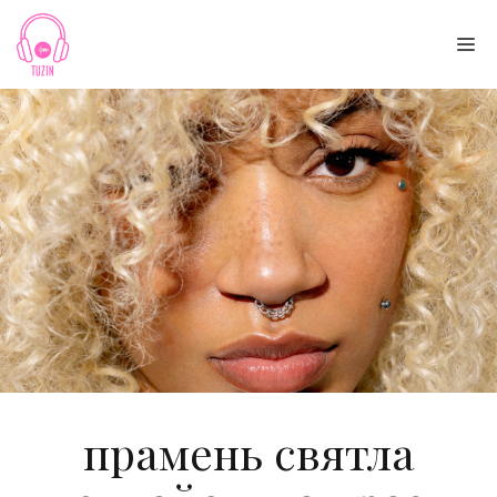
Skip
to
Me
content
прамень святла