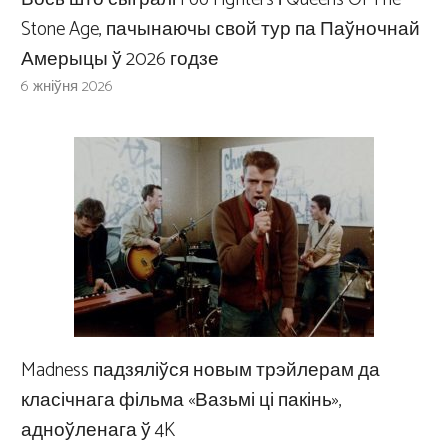
Stone Age, пачынаючы свой тур па Паўночнай
Амерыцы ў 2026 годзе
6 жніўня 2026
Madness падзяліўся новым трэйлерам да
класічнага фільма «Вазьмі ці пакінь»,
адноўленага ў 4K