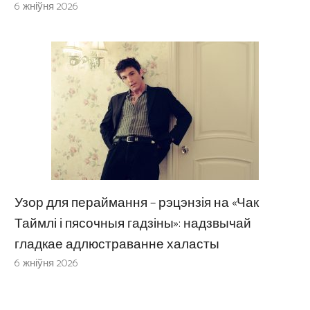
6 жніўня 2026
Узор для пераймання – рэцэнзія на «Чак
Таймлі і пясочныя гадзіны»: надзвычай
гладкае адлюстраванне халасты
6 жніўня 2026