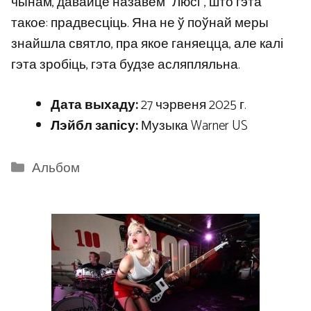
чынам, давайце назавем “Люсі”, што гэта
такое: прадвесціць. Яна не ў поўнай меры
знайшла святло, пра якое ганяецца, але калі
гэта зробіць, гэта будзе асляпляльна.
Дата выхаду:
27 чэрвеня 2025 г.
Лэйбл запісу:
Музыка Warner US
Categories
Альбом