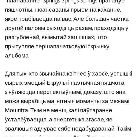
“планаванне” Springs Springs Springs прапануе
пяшчотны, нюансаваны прыём на каханне,
якое прабіваецца на вас. Але большая частка
другой паловы сыходзіць разам, праходзіць у
разгубленай, вымытай зацішшах, што
прытупляе першапачатковую іскрынку
альбома.
Для тых, хто звычайна квітнее ў хаосе, успышкі
сырых эмоцый Бкрулы і паэтычная пяшчота
з’яўляюцца перспектыўнымі, доказу, што яна
можа вырабіць магнітныя моманты за межамі
Мошпіта. Тым не менш, калі паўтарэнне
ўсталёўваецца, а энергетыка згасае, яе
эвалюцыя адчувае сябе недабудаванай. Такім