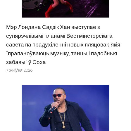
Мэр Лондана Садзік Хан выступае з
супярэчлівымі планамі Вестмінстэрскага
савета па прадухіленні новых пляцовак, якія
“прапаноўваюць музыку, танцы і падобныя
забавы” ў Соха
7 жніўня 2026