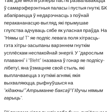
Там, дзе многія рэперы пасткі развальваюцца
ў самарэферэнтныя паласы і пустыя гнуткі, БК
абапіраецца ў недарэчнасць з поўнай
перакананасцю-выгляд, які прымушае
глупства адчуваць сябе як уласная праўда. На
“Нямы ш! T” яе подпіс левага поля хітрасць-
гэта хітры-засыпаны варэннем гнуткім
усплёскам неспакойнай энергіі. У “дарослым
плаванні” і “Bleht” (названа ў гонар яе подпісу-
лібету), яна ўзмацняе свой стыль, які
выплачваецца з хуткімі агнямі, якія
выхваляюцца, рыфнуўшыся на
“
кідаючы
“”
Атрыманне баксаў
“І”
Ідучы нямым
гарыць
“.