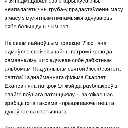
якія падмацавалі сваю кары, кусаючы,
неапалагетычны груба-у прадастаўленні масу
з масу з мулятнымі гімнамі, якія адчуваюць
сябе больш душ, чым рэп.
На сваім найноўшым праекце “Люсі” яна
адмаўляе свой звычайны пагром і краю да
самааналізу, што адчувае сябе дэбютным
альбомам. Пад уплывам святой Люсіі (святога
святла) і аднайменнага фільма Скарлет
Ёхансан яна на крок бліжэй да разблакіроўкі
свайго поўнага патэнцыялу – і заклікае нас
зрабіць гэта таксама – прыцягваючы нешта
духоўнае са статычнага.