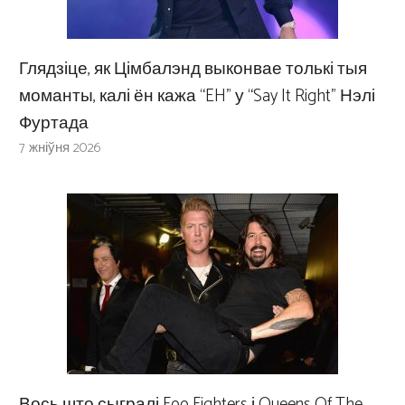
Глядзіце, як Цімбалэнд выконвае толькі тыя
моманты, калі ён кажа “EH” у “Say It Right” Нэлі
Фуртада
7 жніўня 2026
Вось што сыгралі Foo Fighters і Queens Of The