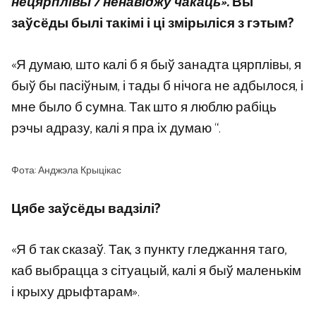
нецярплівы / ненавіджу чакаць».
Вы
заўсёды былі такімі і ці змірыліся з гэтым?
«Я думаю, што калі б я быў занадта цярплівы, я
быў бы пасіўным, і тады б нічога не адбылося, і
мне было б сумна. Так што я люблю рабіць
рэчы адразу, калі я пра іх думаю “.
Фота: Анджэла Крыцікас
Цябе заўсёды вадзілі?
«Я б так сказаў. Так, з пункту гледжання таго,
каб выбрацца з сітуацый, калі я быў маленькім
і крыху дрыфтарам».