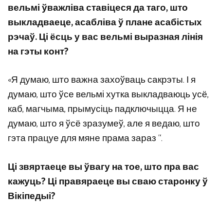
вельмі ўважліва ставіцеся да таго, што
выкладваеце, асабліва ў плане асабістых
рэчаў. Ці ёсць у вас вельмі выразная лінія
на гэты конт?
«Я думаю, што важна захоўваць сакрэты. І я
думаю, што ўсе вельмі хутка выкладваюць усё,
каб, магчыма, прымусіць падключыцца. Я не
думаю, што я ўсё зразумеў, але я ведаю, што
гэта працуе для мяне прама зараз “.
Ці звяртаеце вы ўвагу на тое, што пра вас
кажуць? Ці правяраеце вы сваю старонку ў
Вікіпедыі?