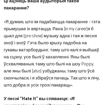
Ці ацэніць ваша аўдыторыя такое
пакаранне?
«Я думаю, што ім падабаецца пакаранне – гэта
прымушае іх вяртацца. Рана [in my career]я б
цыкл для [pre-show] музыку адна і тая ж песня
зноў і зноў. Гэта было крыху падобна на
гукавы ватэрбордынг, таму што калі я выйшаў
на сцэну, усе былі ў захапленні. Яны былі
ўсхваляваныя, таму што былі на шоу Poppy,
але яны былі [also] узбуджаны, таму што ўсё
скончылася, і я збіраўся пачаць. Так што я лічу,
што добра іх усіх трохі пакараць».
У песні “Hate It” вы спяваеце:
«Я