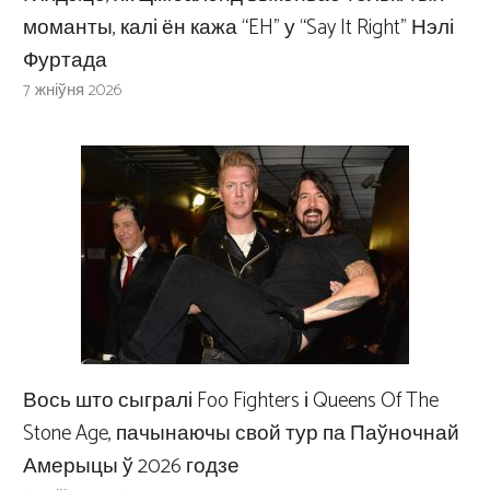
моманты, калі ён кажа “EH” у “Say It Right” Нэлі
Фуртада
7 жніўня 2026
Вось што сыгралі Foo Fighters і Queens Of The
Stone Age, пачынаючы свой тур па Паўночнай
Амерыцы ў 2026 годзе