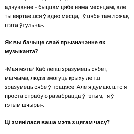
адчуванне – быццам цябе няма месяцамі, але
ты вяртаешся ў адно месца, і ў цябе там ложак,
і гэта ўтульна».
Як вы бачыце сваё прызначэнне як
музыканта?
«Мая мэта? Каб лепш зразумець сябе і,
магчыма, людзі змогуць крыху лепш
зразумець сябе ў працэсе. Але я думаю, што я
проста спрабую разабрацца ў гэтым, і я ў
гэтым шчыры».
Ці змянілася ваша мэта з цягам часу?