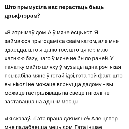
Што прымусіла вас перастаць быць
дрыфтэрам?
«Я атрымаў дом. А ў мяне ёсць кот. Я
займаюся прыгодамі са сваім катом, але мне
здаецца, што я цаню тое, што цяпер маю
хатнюю базу, чаго ў мяне не было раней. У
пачатку майго шляху ў музыцы адна рэч, якая
прывабіла мяне ў гэтай ідэі, гэта той факт, што
вы ніколі не можаце вярнуцца дадому – вы
можаце гастраляваць па свеце і ніколі не
заставацца на адным месцы.
«І я сказаў: «Гэта праца для мяне!» Але цяпер
мне падабаецца мець дом. Гэта іншае