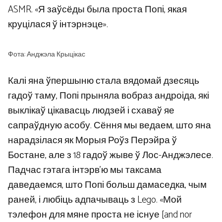
ASMR. «Я заўсёды была проста Попі, якая
круцілася ў інтэрнэце».
Фота: Анджэла Крыцікас
Калі яна ўпершыню стала вядомай дзесяць
гадоў таму, Попі прыняла вобраз андроіда, які
выклікаў цікавасць людзей і схаваў яе
сапраўдную асобу. Сёння мы ведаем, што яна
нарадзілася як Морыя Роўз Перэйра ў
Бостане, але з 18 гадоў жыве ў Лос-Анджэлесе.
Падчас гэтага інтэрв’ю мы таксама
даведаемся, што Попі больш дамаседка, чым
раней, і любіць адпачываць з Lego. «Мой
тэлефон для мяне проста не існуе [and nor