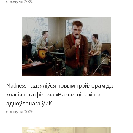
6 жніўня 2026
Madness падзяліўся новым трэйлерам да
класічнага фільма «Вазьмі ці пакінь»,
адноўленага ў 4K
6 жніўня 2026