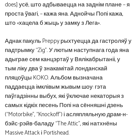
does] усё, што адбываецца на заднім плане – я
проста ўвагі, – кажа яна. Аднойчы Попі кажа,
што «хацела б жыць у замку з Лега».
Аднак пакуль Preppy рыхтуецца да гастроляў у
падтрымку “Zig”. У лютым наступнага года яна
адыграе сем канцэртаў у Вялікабрытаніі, у
тым ліку два ў знакамітай лонданскай
пляцоўцы KOKO. Альбом вызначана
паддаецца імклівым жывым шоу: гэта
паўгадзінны выбух, які ўключае некаторыя з
самых кідкіх песень Попі на сённяшні дзень
(“Motorbike”, “Knockoff”) і асляпляльную драм-н-
бэйс-рэйв-баладу “The Attic”, які натхнёны
Massive Attack і Portishead.