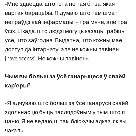
«Мне здаецца, што гэта не тая бітва, якая
вартая барацьбы. Я думаю, што там шмат
непраўдзівай інфармацыі – пра мяне, але пра
ўсіх. Шкада, што людзі могуць казаць і рабіць
усё, што заўгодна. Выдатна, што кожны мае
доступ да Інтэрнэту, але не кожны павінен
[have access]. Не кожны павінен».
Чым вы больш за ўсё ганарыцеся ў сваёй
кар’еры?
«Я адчуваю, што больш за ўсё ганаруся сваёй
здольнасцю быць паслядоўным у тым, што я
цаню. Я не ведаю, ці такі бліскучы адказ, як вы
чакалі».