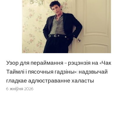
Узор для пераймання – рэцэнзія на «Чак
Таймлі і пясочныя гадзіны»: надзвычай
гладкае адлюстраванне халасты
6 жніўня 2026