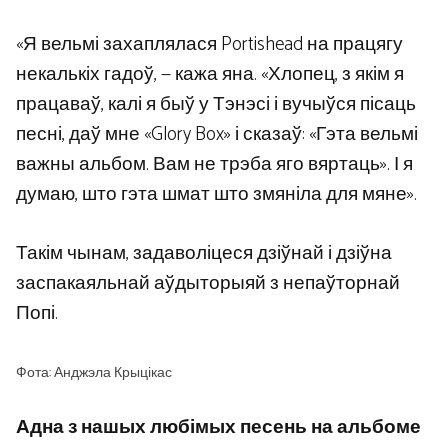
«Я вельмі захаплялася Portishead на працягу
некалькіх гадоў, — кажа яна. «Хлопец, з якім я
працаваў, калі я быў у Тэнэсі і вучыўся пісаць
песні, даў мне «Glory Box» і сказаў: «Гэта вельмі
важны альбом. Вам не трэба яго вяртаць». І я
думаю, што гэта шмат што змяніла для мяне».
Такім чынам, задаволіцеся дзіўнай і дзіўна
заспакаяльнай аўдыторыяй з непаўторнай
Попі.
Фота: Анджэла Крыцікас
Адна з нашых любімых песень на альбоме