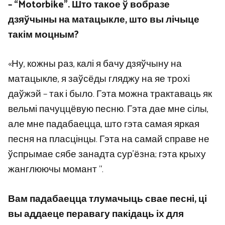
– “Motorbike”. Што такое ў вобразе
дзяўчыны на матацыкле, што вы лічыце
такім моцным?
«Ну, кожны раз, калі я бачу дзяўчыну на
матацыкле, я заўсёды гляджу на яе трохі
даўжэй – так і было. Гэта можна трактаваць як
вельмі пачуццёвую песню. Гэта дае мне сілы,
але мне падабаецца, што гэта самая яркая
песня на пласцінцы. Гэта на самай справе не
ўспрымае сябе занадта сур’ёзна; гэта крыху
жанглюючы момант “.
Вам падабаецца тлумачыць свае песні, ці
вы аддаеце перавагу пакідаць іх для