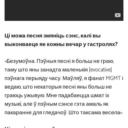
Ці можа песня змяніць сэнс, калі вы
выконваеце яе кожны вечар у гастролях?
«Безумоўна. Пэўныя песні я больш не граю,
таму што яны занадта маленькія [evocative]
пэўнага перыяду часу. Маўляў, я фанат MGMT і
ведаю, што некаторыя песні яны больш не
граюць ужывую. Мне падабаецца шмат іх
музыкі, але ў пэўным сэнсе гэта амаль як
пакаранне для гледачоў. Што таксама весела».