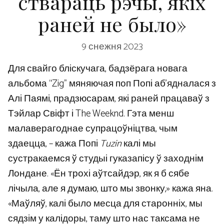
ствараць рэчы, якіх
раней не было»
9 снежня 2023
Для свайго бліскучага, бадзёрага новага
альбома “Zig” мяняючая поп Попі аб’ядналася з
Алі Паямі, прадзюсарам, які раней працаваў з
Тэйлар Свіфт і The Weeknd. Гэта менш
малаверагоднае супрацоўніцтва, чым
здаецца, – кажа Попі
Tuzin
калі мы
сустракаемся ў студыі гуказапісу ў заходнім
Лондане. «Ён трохі аўтсайдэр, як я б сябе
лічыла, але я думаю, што мы звонку,» кажа яна.
«Маўляў, калі было месца для старонніх, мы
сядзім у калідоры, таму што нас таксама не