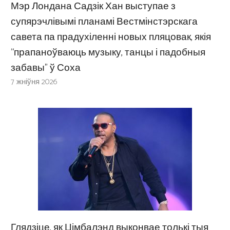
Мэр Лондана Садзік Хан выступае з
супярэчлівымі планамі Вестмінстэрскага
савета па прадухіленні новых пляцовак, якія
“прапаноўваюць музыку, танцы і падобныя
забавы” ў Соха
7 жніўня 2026
Глядзіце, як Цімбалэнд выконвае толькі тыя