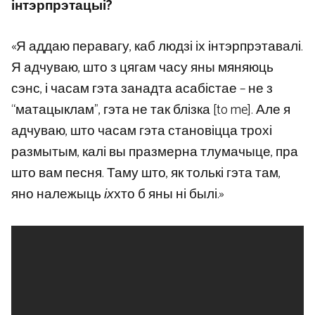
інтэрпрэтацыі?
«Я аддаю перавагу, каб людзі іх інтэрпрэтавалі.
Я адчуваю, што з цягам часу яны мяняюць
сэнс, і часам гэта занадта асабістае – не з
“матацыклам”, гэта не так блізка [to me]. Але я
адчуваю, што часам гэта становіцца трохі
размытым, калі вы празмерна тлумачыце, пра
што вам песня. Таму што, як толькі гэта там,
яно належыць
іх
хто б яны ні былі.»