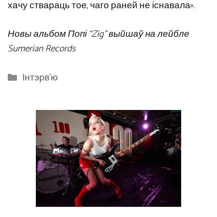
хачу ствараць тое, чаго раней не існавала».
Новы альбом Попі “Zig” выйшаў на лейбле
Sumerian Records
Categories
Інтэрв'ю