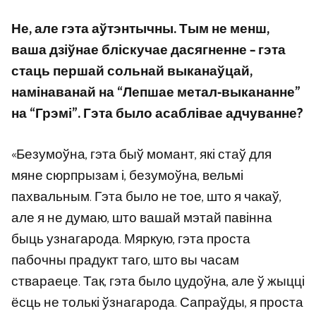
Не, але гэта аўтэнтычны. Тым не менш,
ваша дзіўнае бліскучае дасягненне – гэта
стаць першай сольнай выканаўцай,
намінаванай на “Лепшае метал-выкананне”
на “Грэмі”. Гэта было асаблівае адчуванне?
«Безумоўна, гэта быў момант, які стаў для
мяне сюрпрызам і, безумоўна, вельмі
пахвальным. Гэта было не тое, што я чакаў,
але я не думаю, што вашай мэтай павінна
быць узнагарода. Мяркую, гэта проста
пабочны прадукт таго, што вы часам
ствараеце. Так, гэта было цудоўна, але ў жыцці
ёсць не толькі ўзнагарода. Сапраўды, я проста