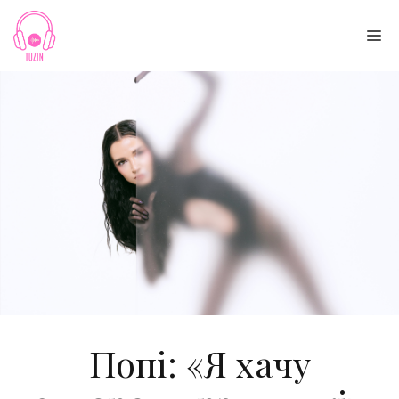
Skip
to
Me
content
Попі: «Я хачу