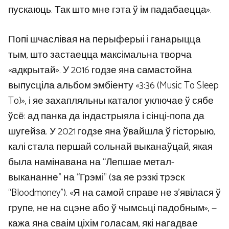
пускаюць. Так што мне гэта ў ім падабаецца».
Попі шчаслівая на перыферыі і ганарыцца
тым, што застаецца максімальна творча
«адкрытай». У 2016 годзе яна самастойна
выпусціла альбом эмбіенту «3:36 (Music To Sleep
To)», і яе захапляльны каталог уключае ў сябе
ўсё: ад панка да індастрыяла і сінці-попа да
шугейза. У 2021 годзе яна ўвайшла ў гісторыю,
калі стала першай сольнай выканаўцай, якая
была намінавана на “Лепшае метал-
выкананне” на “Грэмі” (за яе рэзкі трэск
“Bloodmoney”). «Я на самой справе не з’явілася ў
групе, не на сцэне або ў чымсьці падобным», —
кажа яна сваім ціхім голасам, які нагадвае