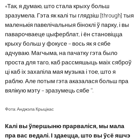
«Так, я думаю, што стала крыху больш
зразумела. Гэта як калі ты глядзіш [through] тыя
маленькія павелічальныя біноклі ў парку, і вы
паварочваеце цыферблат, і ён становіцца
крыху больш у фокусе – вось як я сябе
адчуваю. Магчыма, на пачатку гэта было
проста для таго, каб рассмяшыць маіх сяброў
ці каб іх захапіла мая музыка і тое, што я
раблю. Але потым гэта аказалася больш пра
вялікую мэту – зразумець сябе “.
Фота: Анджэла Крыцікас
Калі вы ўпершыню прарваліся, мы мала
пра вас ведалі. І здаецца, што вы ўсё яшчэ