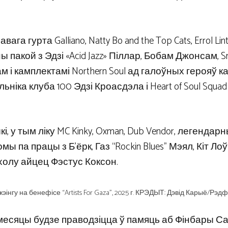
гурта Galliano, Natty Bo and the Top Cats, Errol Lint
ны пакой з Эдзі «Acid Jazz» Піллар, Бобам Джонсам, S
і камплектамі Northern Soul ад галоўных герояў ка
ьніка клуба 100 Эдзі Кроасдэла і Heart of Soul Squad
, у тым ліку MC Kinky, Oxman, Dub Vendor, легендар
 па працы з Б’ёрк, Газ “Rockin Blues” Мэял, Кіт Ло
холу айцец Фэстус Коксон.
жэінгу на бенефісе “Artists For Gaza”, 2025 г. КРЭДЫТ: Дэвід Карыё/Рэд
месяцы будзе праводзіцца ў памяць аб Фінбары Са