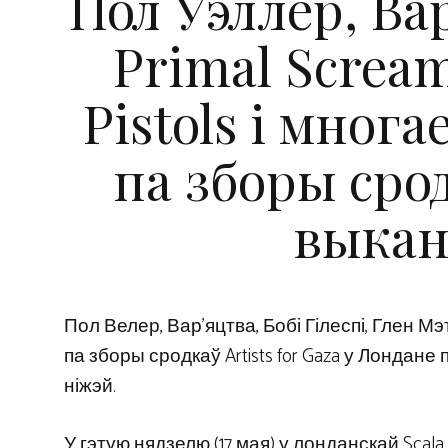
Пол Уэллер, Вар
Primal Scream
Pistols і мног
па зборы сро
выкан
Пол Велер, Вар’яцтва, Бобі Гілеспі, Глен Мэ
па зборы сродкаў Artists for Gaza у Лондан
ніжэй.
У гэтую нядзелю (17 мая) у лонданскай Scala 