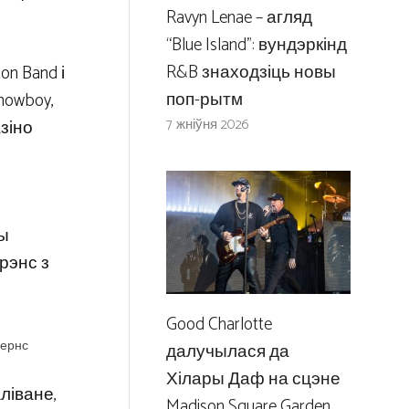
Ravyn Lenae – агляд
“Blue Island”: вундэркінд
R&B знаходзіць новы
on Band і
поп-рытм
nowboy,
7 жніўня 2026
зіно
ны
ўрэнс з
Good Charlotte
фернс
далучылася да
Хілары Даф на сцэне
ліване,
Madison Square Garden