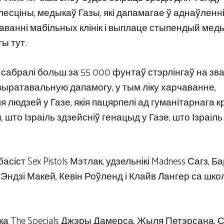
есціны, медыкаў Газы, які дапамагае ў аднаўленн
саванні мабільных клінік і выплаце стыпендый мед
ы тут.
 сабралі больш за 55 000 фунтаў стэрлінгаў на зв
ыратавальную дапамогу, у тым ліку харчаванне,
людзей у Газе, якія пацярпелі ад гуманітарнага кр
што Ізраіль здзейсніў генацыд у Газе, што Ізраіль
сіст Sex Pistols Мэтлак, удзельнікі Madness Сагз, Ба
c Эндзі Макей, Кевін Роўленд і Клайв Лангер са шк
ка The Specials Джэры Дамерса, Жыля Петэрсана,