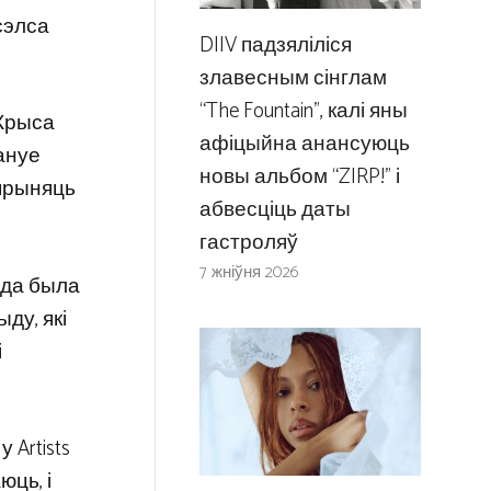
асэлса
DIIV падзяліліся
злавесным сінглам
“The Fountain”, калі яны
 Крыса
афіцыйна анансуюць
лануе
новы альбом “ZIRP!” і
 прыняць
абвесціць даты
гастроляў
7 жніўня 2026
ода была
ду, які
і
 Artists
юць, і