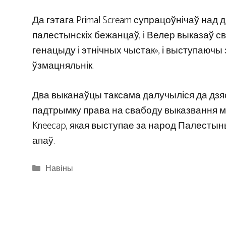
Да гэтага Primal Scream супрацоўнічаў н
палестынскіх бежанцаў, і Велер выказаў с
генацыду і этнічных чыстак», і выступаючы 
ўзмацняльнік.
Два выканаўцы таксама далучыліся да дзяся
падтрымку права на свабоду выказвання ме
Kneecap, якая выступае за народ Палестыны
апаў.
Categories
Навіны