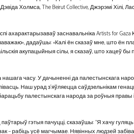
s, Дэвіда Холмса, The Beirut Collective, Джэрэмі Хілі, Л
пі ахарактарызаваў заснавальніка Artists for Gaza
 паважаю», дадаўшы: «Калі ён сказаў мне, што ён п
раільскія акупацыйныя сілы, я сказаў, што хацеў бы
ка нашага часу. У дачыненні да палестынскага нар
івасць. Наш урад з’яўляецца саўдзельнікам генацы
барацьбу палестынскага народа за роўныя правы 
 паўтарыў гэтыя пачуцці, сказаўшы: “Я хачу гуляць у
зак – рабіць усё магчымае. Нявінных людзей забіва