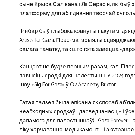
сыне Крыса Салівана і Ліі Серэсін, які быў 
платформу для аб’яднання творчай суполь
Фінбар быў глыбока крануты пакутамі дзяц
Artists for Gaza. Прэс-матэрыялы сцвярджаюць
самага пачатку, так што гэта здаецца «да
Канцэрт не будзе першым разам, калі Гілесп
павысіць сродкі для Палестыны. У 2024 год
шоу «Gig For Gaza» ў O2 Academy Brixton.
Гэтая падзея была апісана як спосаб аб’я
неабходных сродкаў і дасведчанасці», і ў
дапамога для палестынцаў) і Gaza Forever 
ліку харчаванне, медыкаменты і экстранае 