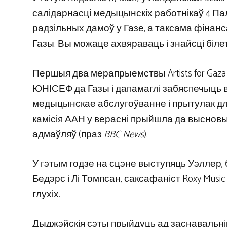
салідарнасці медыцынскіх работнікаў 4 Пал
радзільных дамоў у Газе, а таксама фінан
Газы. Вы можаце ахвяраваць і знайсці білет
Першыя два мерапрыемствы Artists for Gaza
ЮНІСЕФ да Газы і дапамаглі забяспечыць в
медыцынскае абслугоўванне і прытулак для 
камісія ААН у верасні прыйшла да высновы, 
адмаўляў (праз
BBC News
).
У гэтым годзе на сцэне выступяць Уэллер, ба
Бедэрс і Лі Томпсан, саксафаніст Roxy Musi
глухіх.
Дыджэйскія сэты прыйдуць ад заснавальні