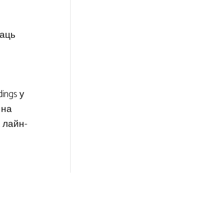
раць
ings у
 на
 лайн-