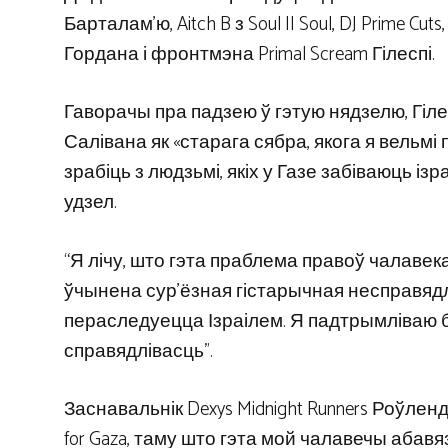
Барталам’ю, Aitch B з Soul II Soul, DJ Prime Cut
Гордана і фронтмэна Primal Scream Гілеспі.
Гаворачы пра падзею ў гэтую нядзелю, Гілес
Салівана як «старага сябра, якога я вельмі
зрабіць з людзьмі, якіх у Газе забіваюць із
удзел.
“Я лічу, што гэта праблема правоў чалаве
ўчынена сур’ёзная гістарычная несправядл
пераследуецца Ізраілем. Я падтрымліваю 
справядлівасць”.
Заснавальнік Dexys Midnight Runners Роўленд
for Gaza, таму што гэта мой чалавечы абавя