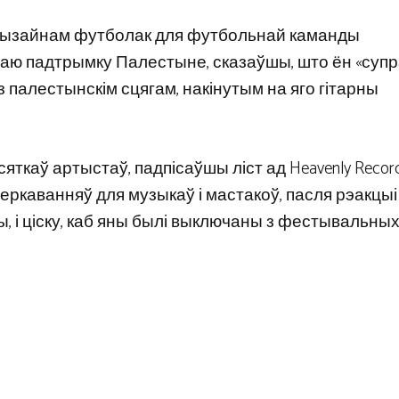
ад дызайнам футболак для футбольнай каманды
ваю падтрымку Палестыне, сказаўшы, што ён «суп
з палестынскім сцягам, накінутым на яго гітарны
ткаў артыстаў, падпісаўшы ліст ад Heavenly Record
ркаванняў для музыкаў і мастакоў, пасля рэакцыі
, і ціску, каб яны былі выключаны з фестывальных