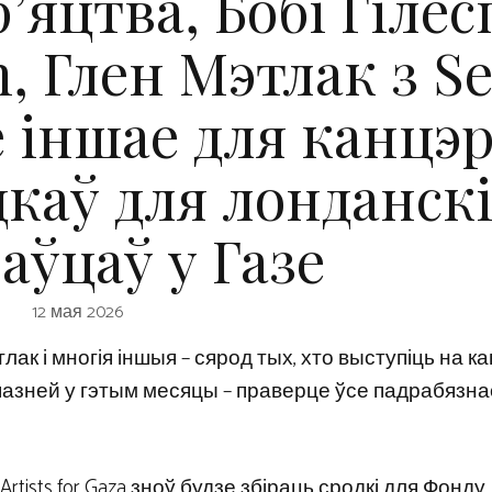
’яцтва, Бобі Гілесп
, Глен Мэтлак з S
ае іншае для канцэ
дкаў для лонданск
аўцаў у Газе
12 мая 2026
тлак і многія іншыя – сярод тых, хто выступіць на 
е пазней у гэтым месяцы – праверце ўсе падрабязна
Artists for Gaza зноў будзе збіраць сродкі для Фонду