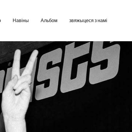
ю
Навіны
Альбом
звяжыцеся з намі