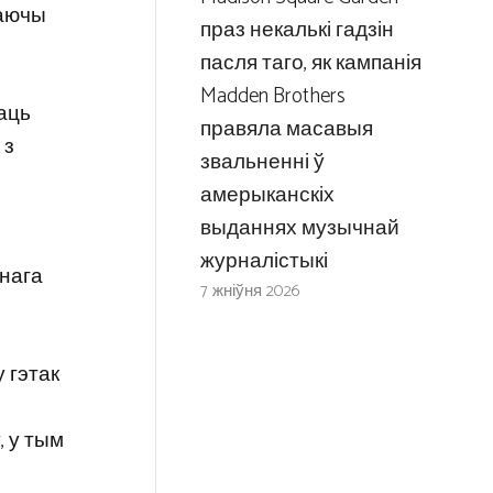
ваючы
праз некалькі гадзін
пасля таго, як кампанія
Madden Brothers
аць
правяла масавыя
 з
звальненні ў
амерыканскіх
выданнях музычнай
журналістыкі
ннага
7 жніўня 2026
 гэтак
, у тым