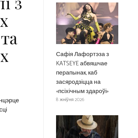
і з
ex
рта
іх
Сафія Лафортэза з
KATSEYE абвяшчае
перапынак, каб
засяродзіцца на
«псіхічным здароўі»
канцэрце
8 жніўня 2026
сці