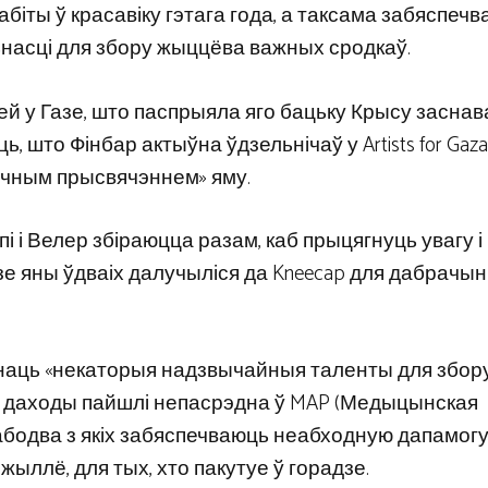
забіты ў красавіку гэтага года, а таксама забяспеч
насці для збору жыццёва важных сродкаў.
ей у Газе, што паспрыяла яго бацьку Крысу заснав
, што Фінбар актыўна ўдзельнічаў у Artists for Gaza
рэчным прысвячэннем» яму.
і і Велер збіраюцца разам, каб прыцягнуць увагу і
зе яны ўдваіх далучыліся да Kneecap для дабрачы
днаць «некаторыя надзвычайныя таленты для збору
се даходы пайшлі непасрэдна ў MAP (Медыцынская
– абодва з якіх забяспечваюць неабходную дапамогу
жыллё, для тых, хто пакутуе ў горадзе.