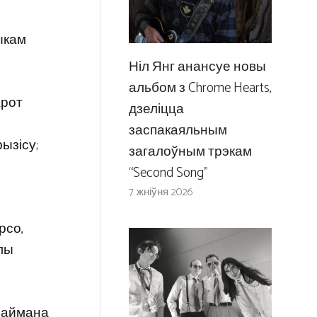
і
ыкам
Ніл Янг анансуе новы
альбом з Chrome Hearts,
арот
дзеліцца
заспакаяльным
ызісу;
загалоўным трэкам
“Second Song”
7 жніўня 2026
рсо,
олы
 Саймана