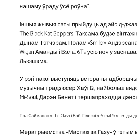
нашаму ўраду ўсё роўна”.
Іншыя жывыя сэты прыйдуць ад эйсід-джазавага 
The Black Kat Boppers. Таксама будзе вінтаж
Дынам Тэтчэрам, Полам «Smiler» Андэрсанам 
Wigan Аманды і Вэла, 6Ts усю ноч у заснавал
Льюішэма.
У рэгі-пакоі выступяць ветэраны-адборшчыкі
музычны прадзюсер Хаўі Бі, найбольш вядомы
Mi-Soul, Дарэн Бенет і першапраходца дэнс
Пол Сайманон з The Clash і Бобі Гілеспі з Primal Scream ды-д
Мерапрыемства «Мастакі за Газу» ў гэтым 