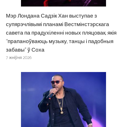
Мэр Лондана Садзік Хан выступае з
супярэчлівымі планамі Вестмінстэрскага
савета па прадухіленні новых пляцовак, якія
“прапаноўваюць музыку, танцы і падобныя
забавы” ў Соха
7 жніўня 2026