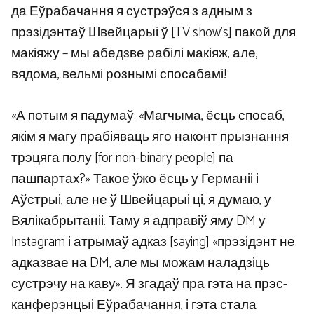
да Еўрабачання я сустрэўся з адным з
прэзідэнтаў Швейцарыі ў [TV show’s] пакой для
макіяжу – мы абедзве рабілі макіяж, але,
вядома, вельмі рознымі спосабамі!
«А потым я падумаў: «Магчыма, ёсць спосаб,
якім я магу прабіяваць яго наконт прызнання
трэцяга полу [for non-binary people] па
пашпартах?» Такое ўжо ёсць у Германіі і
Аўстрыі, але не ў Швейцарыі ці, я думаю, у
Вялікабрытаніі. Таму я адправіў яму DM у
Instagram і атрымаў адказ [saying] «прэзідэнт не
адказвае на DM, але мы можам наладзіць
сустрэчу на каву». Я згадаў пра гэта на прэс-
канферэнцыі Еўрабачання, і гэта стала