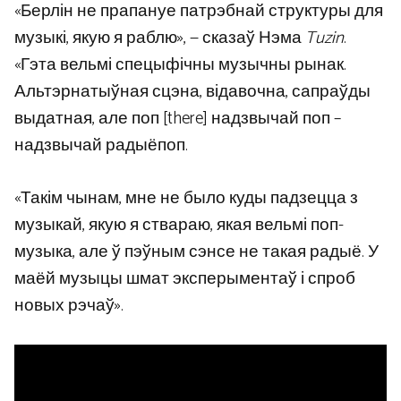
«Берлін не прапануе патрэбнай структуры для
музыкі, якую я раблю», — сказаў Нэма
Tuzin
.
«Гэта вельмі спецыфічны музычны рынак.
Альтэрнатыўная сцэна, відавочна, сапраўды
выдатная, але поп [there] надзвычай поп –
надзвычай радыёпоп.
«Такім чынам, мне не было куды падзецца з
музыкай, якую я ствараю, якая вельмі поп-
музыка, але ў пэўным сэнсе не такая радыё. У
маёй музыцы шмат эксперыментаў і спроб
новых рэчаў».