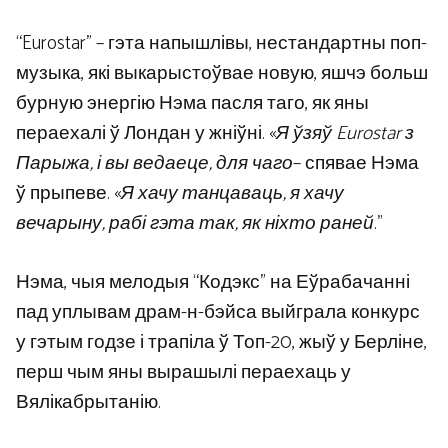
“Eurostar” – гэта напышлівы, нестандартны поп-
музыка, які выкарыстоўвае новую, яшчэ больш
бурную энергію Нэма пасля таго, як яны
пераехалі ў Лондан у жніўні. «
Я ўзяў Eurostar з
Парыжа, і вы ведаеце, для чаго
– спявае Нэма
ў прыпеве. «
Я хачу танцаваць, я хачу
вечарыну, рабі гэта так, як ніхто раней
.”
Нэма, чыя мелодыя “Кодэкс” на Еўрабачанні
пад уплывам драм-н-бэйса выйграла конкурс
у гэтым годзе і трапіла ў Топ-20, жыў у Берліне,
перш чым яны вырашылі пераехаць у
Вялікабрытанію.