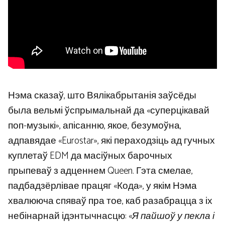
Нэма сказаў, што Вялікабрытанія заўсёды
была вельмі ўспрымальнай да «суперцікавай
поп-музыкі», апісанню, якое, безумоўна,
адпавядае «Eurostar», які пераходзіць ад гучных
куплетаў EDM да масіўных барочных
прыпеваў з адценнем Queen. Гэта смелае,
падбадзёрлівае працяг «Кода», у якім Нэма
хвалююча спяваў пра тое, каб разабрацца з іх
небінарнай ідэнтычнасцю: «
Я пайшоў у пекла і