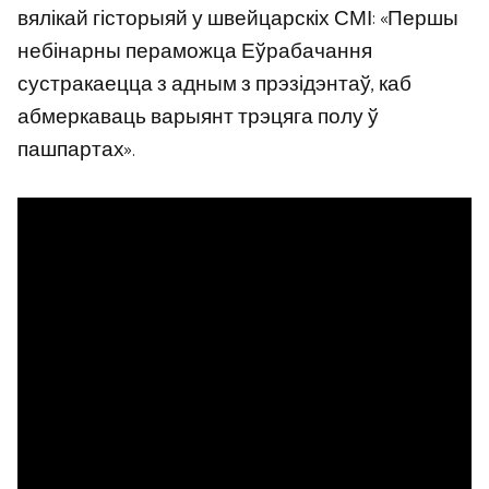
вялікай гісторыяй у швейцарскіх СМІ: «Першы
небінарны пераможца Еўрабачання
сустракаецца з адным з прэзідэнтаў, каб
абмеркаваць варыянт трэцяга полу ў
пашпартах».