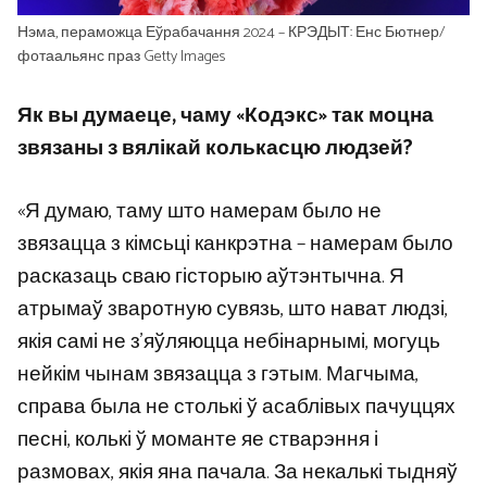
Нэма, пераможца Еўрабачання 2024 – КРЭДЫТ: Енс Бютнер/
фотаальянс праз Getty Images
Як вы думаеце, чаму «Кодэкс» так моцна
звязаны з вялікай колькасцю людзей?
«Я думаю, таму што намерам было не
звязацца з кімсьці канкрэтна – намерам было
расказаць сваю гісторыю аўтэнтычна. Я
атрымаў зваротную сувязь, што нават людзі,
якія самі не з’яўляюцца небінарнымі, могуць
нейкім чынам звязацца з гэтым. Магчыма,
справа была не столькі ў асаблівых пачуццях
песні, колькі ў моманте яе стварэння і
размовах, якія яна пачала. За некалькі тыдняў