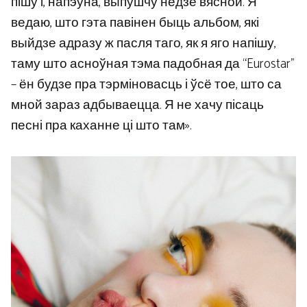
пішу і, напэўна, выпушчу недзе вясной. Я
ведаю, што гэта павінен быць альбом, які
выйдзе адразу ж пасля таго, як я яго напішу,
таму што асноўная тэма падобная да “Eurostar”
– ён будзе пра тэрміновасць і ўсё тое, што са
мной зараз адбываецца. Я не хачу пісаць
песні пра каханне ці што там».