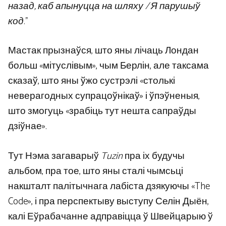
назад, каб апынуцца на шляху / Я парушыў
код
.”
Мастак прызнаўся, што яны лічаць Лондан
больш «мітуслівым», чым Берлін, але таксама
сказаў, што яны ўжо сустрэлі «столькі
неверагодных супрацоўнікаў» і ўпэўненыя,
што змогуць «зрабіць тут нешта сапраўды
дзіўнае».
Тут Нэма загаварыў
Tuzin
пра іх будучы
альбом, пра тое, што яны сталі чымсьці
накшталт палітычнага лабіста дзякуючы «The
Code», і пра перспектыву выступу Селін Дыён,
калі Еўрабачанне адправіцца ў Швейцарыю ў