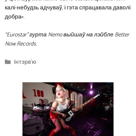
калі-небудзь адчуваў, і гэта спрацавала даволі
добра».
“Eurostar” гурта Nemo выйшаў на лэйбле Better
Now Records.
Categories
Інтэрв'ю