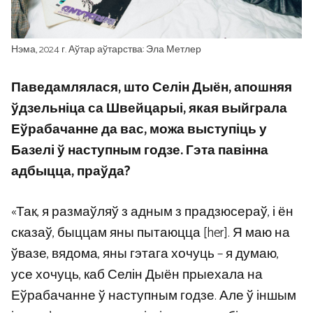
Нэма, 2024 г. Аўтар аўтарства: Эла Метлер
Паведамлялася, што Селін Дыён, апошняя
ўдзельніца са Швейцарыі, якая выйграла
Еўрабачанне да вас, можа выступіць у
Базелі ў наступным годзе. Гэта павінна
адбыцца, праўда?
«Так, я размаўляў з адным з прадзюсераў, і ён
сказаў, быццам яны пытаюцца [her]. Я маю на
ўвазе, вядома, яны гэтага хочуць – я думаю,
усе хочуць, каб Селін Дыён прыехала на
Еўрабачанне ў наступным годзе. Але ў іншым