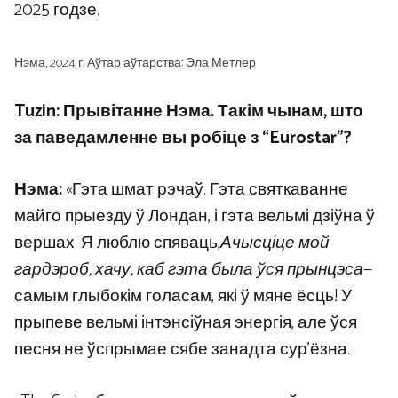
2025 годзе.
Нэма, 2024 г. Аўтар аўтарства: Эла Метлер
Tuzin: Прывітанне Нэма. Такім чынам, што
за паведамленне вы робіце з “Eurostar”?
Нэма:
«Гэта шмат рэчаў. Гэта святкаванне
майго прыезду ў Лондан, і гэта вельмі дзіўна ў
вершах. Я люблю спяваць,
Ачысціце мой
гардэроб, хачу, каб гэта была ўся прынцэса
—
самым глыбокім голасам, які ў мяне ёсць! У
прыпеве вельмі інтэнсіўная энергія, але ўся
песня не ўспрымае сябе занадта сур’ёзна.