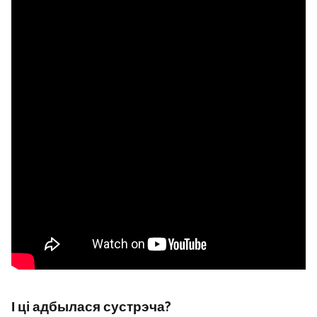
І ці адбылася сустрэча?