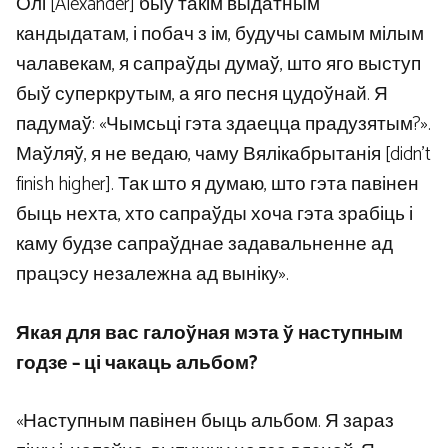
Олі [Alexander] быў такім выдатным
кандыдатам, і побач з ім, будучы самым мілым
чалавекам, я сапраўды думаў, што яго выступ
быў суперкрутым, а яго песня цудоўнай. Я
падумаў: «Чымсьці гэта здаецца прадузятым?».
Маўляў, я не ведаю, чаму Вялікабрытанія [didn’t
finish higher]. Так што я думаю, што гэта павінен
быць нехта, хто сапраўды хоча гэта зрабіць і
каму будзе сапраўднае задавальненне ад
працэсу незалежна ад выніку».
Якая для вас галоўная мэта ў наступным
годзе – ці чакаць альбом?
«Наступным павінен быць альбом. Я зараз