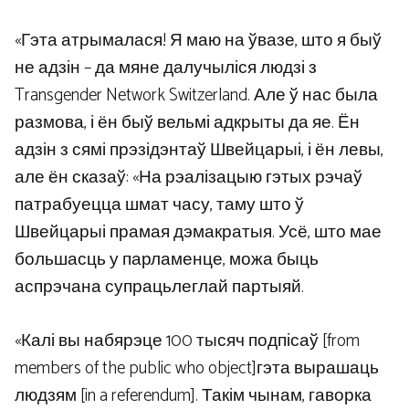
«Гэта атрымалася! Я маю на ўвазе, што я быў
не адзін – да мяне далучыліся людзі з
Transgender Network Switzerland. Але ў нас была
размова, і ён быў вельмі адкрыты да яе. Ён
адзін з сямі прэзідэнтаў Швейцарыі, і ён левы,
але ён сказаў: «На рэалізацыю гэтых рэчаў
патрабуецца шмат часу, таму што ў
Швейцарыі прамая дэмакратыя. Усё, што мае
большасць у парламенце, можа быць
аспрэчана супрацьлеглай партыяй.
«Калі вы набярэце 100 тысяч подпісаў [from
members of the public who object]гэта вырашаць
людзям [in a referendum]. Такім чынам, гаворка