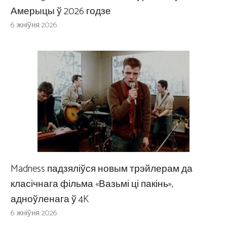
Амерыцы ў 2026 годзе
6 жніўня 2026
Madness падзяліўся новым трэйлерам да
класічнага фільма «Вазьмі ці пакінь»,
адноўленага ў 4K
6 жніўня 2026