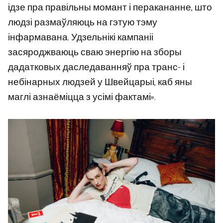
ідзе пра правільны момант і перакананне, што
людзі размаўляюць на гэтую тэму
інфармавана. Удзельнікі кампаніі
засяроджваюць сваю энергію на зборы
дадатковых даследаванняў пра транс- і
небінарных людзей у Швейцарыі, каб яны
маглі азнаёміцца ​​з усімі фактамі».