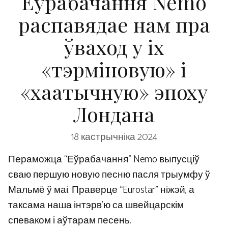
Еўрабачання Nemo
распавядае нам пра
ўваход у іх
«тэрміновую» і
«хаатычную» эпоху
Лондана
18 кастрычніка 2024
Пераможца “Еўрабачання” Nemo выпусціў
сваю першую новую песню пасля трыумфу ў
Мальмё ў маі. Праверце “Eurostar” ніжэй, а
таксама наша інтэрв’ю са швейцарскім
спеваком і аўтарам песень.