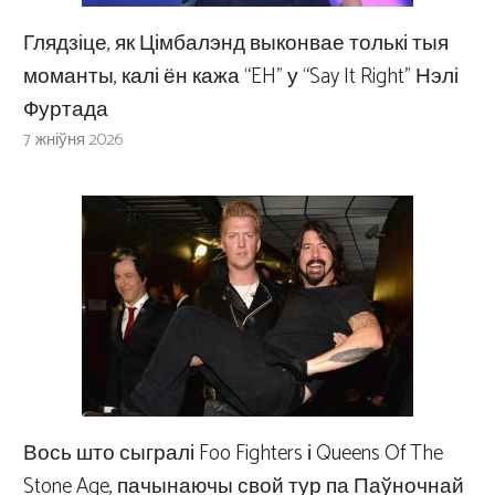
Глядзіце, як Цімбалэнд выконвае толькі тыя
моманты, калі ён кажа “EH” у “Say It Right” Нэлі
Фуртада
7 жніўня 2026
Вось што сыгралі Foo Fighters і Queens Of The
Stone Age, пачынаючы свой тур па Паўночнай