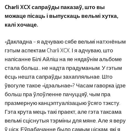
Charli XCX сапраўды паказаў, што вы
можаце пісаць і выпускаць вельмі хутка,
калі хочаце.
«Дакладна – я адчуваю сябе вельмі натхнёным
гэтым аспектам Charli XCX. І я адчуваю, што
напісанне Білі Айліш на яе нядаўнім альбоме
стала больш… не надта прадуманым. У гэтым
ёсць нешта сапраўды захапляльнае. Што
ўвогуле такое «ідэальнае»? Часам гаворка ідзе
больш пра ўлоўленне пачуццяў, чым пра
празмерную канцэптуалізацыю ўсяго тэксту.
Гэта крута мець такі праект, але гэта таксама
вельмі сціснутыя тэрміны для мяне. Але я веру
ў ціск. Еўрабачанне было самым ціскам, які я