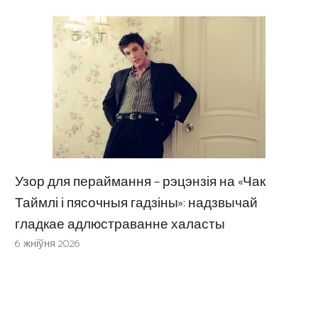
Узор для пераймання – рэцэнзія на «Чак
Таймлі і пясочныя гадзіны»: надзвычай
гладкае адлюстраванне халасты
6 жніўня 2026