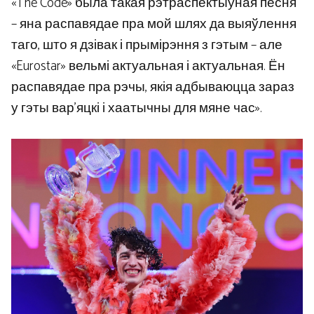
«The Code» была такая рэтраспектыўная песня
– яна распавядае пра мой шлях да выяўлення
таго, што я дзівак і прымірэння з гэтым – але
«Eurostar» вельмі актуальная і актуальная. Ён
распавядае пра рэчы, якія адбываюцца зараз
у гэты вар’яцкі і хаатычны для мяне час».