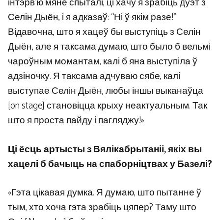
інтэрв’ю мяне спыталі, ці хачу я зрабіць дуэт з
Селін Дыён, і я адказаў: “Ні ў якім разе!”
Відавочна, што я хацеў бы выступіць з Селін
Дыён, але я таксама думаю, што было б вельмі
чароўным момантам, калі б яна выступіла ў
адзіночку. Я таксама адчуваю сябе, калі
выступае Селін Дыён, любы іншы выканаўца
[on stage] становіцца крыху неактуальным. Так
што я проста пайду і пагляджу!»
Ці ёсць артысты з Вялікабрытаніі, якіх вы
хацелі б бачыць на спаборніцтвах у Базелі?
«Гэта цікавая думка. Я думаю, што пытанне ў
тым, хто хоча гэта зрабіць цяпер? Таму што