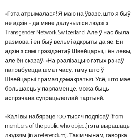
«Гэта атрымалася! Я маю на ўвазе, што я быў
не адзін – да мяне далучыліся людзі з
Transgender Network Switzerland. Але ў нас была
размова, і ён быў вельмі адкрыты да яе. Ён
адзін з сямі прэзідэнтаў Швейцарыі, і ён левы,
але ён сказаў: «На рэалізацыю гэтых рэчаў
патрабуецца шмат часу, таму што ў
Швейцарыі прамая дэмакратыя. Усё, што мае
большасць у парламенце, можа быць
аспрэчана супрацьлеглай партыяй.
«Калі вы набярэце 100 тысяч подпісаў [from
members of the public who object]гэта вырашаць
людзям [in a referendum]. Такім чынам, гаворка