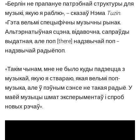
«Берлін не прапануе патрэбнай структуры для
музыкі, якую я раблю», — сказаў Нэма
Tuzin
.
«Гэта вельмі спецыфічны музычны рынак.
Альтэрнатыўная сцэна, відавочна, сапраўды
выдатная, але поп [there] надзвычай поп –
надзвычай радыёпоп.
«Такім чынам, мне не было куды падзецца з
музыкай, якую я ствараю, якая вельмі поп-
музыка, але ў пэўным сэнсе не такая радыё. У
маёй музыцы шмат эксперыментаў і спроб
новых рэчаў».