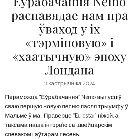
Еўрабачання Nemo
распавядае нам пра
ўваход у іх
«тэрміновую» і
«хаатычную» эпоху
Лондана
11 кастрычніка 2024
Пераможца “Еўрабачання” Nemo выпусціў
сваю першую новую песню пасля трыумфу ў
Мальмё ў маі. Праверце “Eurostar” ніжэй, а
таксама наша інтэрв’ю са швейцарскім
спеваком і аўтарам песень.