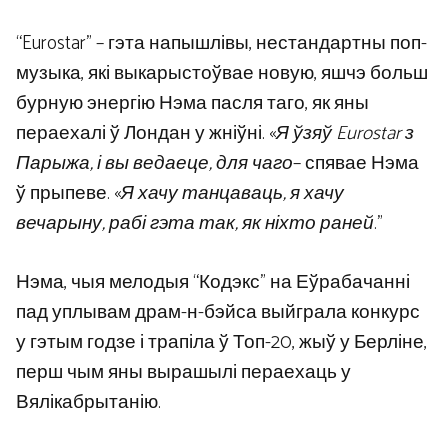
“Eurostar” – гэта напышлівы, нестандартны поп-
музыка, які выкарыстоўвае новую, яшчэ больш
бурную энергію Нэма пасля таго, як яны
пераехалі ў Лондан у жніўні. «
Я ўзяў Eurostar з
Парыжа, і вы ведаеце, для чаго
– спявае Нэма
ў прыпеве. «
Я хачу танцаваць, я хачу
вечарыну, рабі гэта так, як ніхто раней
.”
Нэма, чыя мелодыя “Кодэкс” на Еўрабачанні
пад уплывам драм-н-бэйса выйграла конкурс
у гэтым годзе і трапіла ў Топ-20, жыў у Берліне,
перш чым яны вырашылі пераехаць у
Вялікабрытанію.