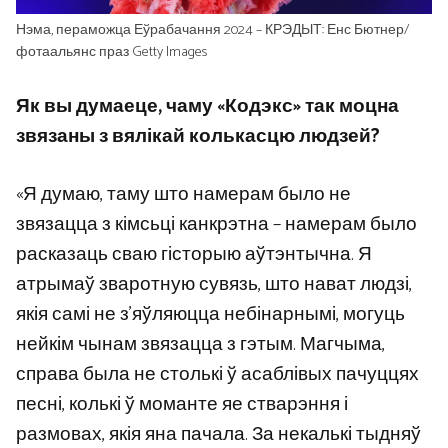
Нэма, пераможца Еўрабачання 2024 – КРЭДЫТ: Енс Бютнер/
фотаальянс праз Getty Images
Як вы думаеце, чаму «Кодэкс» так моцна
звязаны з вялікай колькасцю людзей?
«Я думаю, таму што намерам было не
звязацца з кімсьці канкрэтна – намерам было
расказаць сваю гісторыю аўтэнтычна. Я
атрымаў зваротную сувязь, што нават людзі,
якія самі не з’яўляюцца небінарнымі, могуць
нейкім чынам звязацца з гэтым. Магчыма,
справа была не столькі ў асаблівых пачуццях
песні, колькі ў моманте яе стварэння і
размовах, якія яна пачала. За некалькі тыдняў