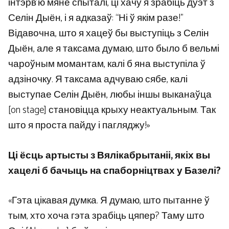
інтэрв’ю мяне спыталі, ці хачу я зрабіць дуэт з
Селін Дыён, і я адказаў: “Ні ў якім разе!”
Відавочна, што я хацеў бы выступіць з Селін
Дыён, але я таксама думаю, што было б вельмі
чароўным момантам, калі б яна выступіла ў
адзіночку. Я таксама адчуваю сябе, калі
выступае Селін Дыён, любы іншы выканаўца
[on stage] становіцца крыху неактуальным. Так
што я проста пайду і пагляджу!»
Ці ёсць артысты з Вялікабрытаніі, якіх вы
хацелі б бачыць на спаборніцтвах у Базелі?
«Гэта цікавая думка. Я думаю, што пытанне ў
тым, хто хоча гэта зрабіць цяпер? Таму што