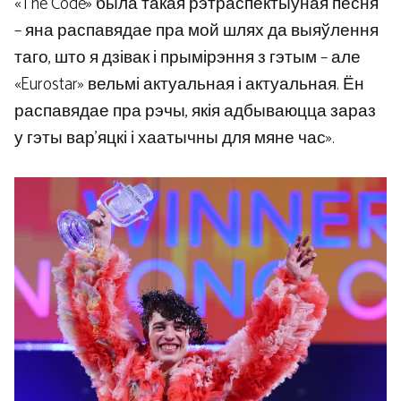
«The Code» была такая рэтраспектыўная песня
– яна распавядае пра мой шлях да выяўлення
таго, што я дзівак і прымірэння з гэтым – але
«Eurostar» вельмі актуальная і актуальная. Ён
распавядае пра рэчы, якія адбываюцца зараз
у гэты вар’яцкі і хаатычны для мяне час».