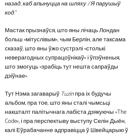
назад, каб апынуцца на шляху / Я парушыў
код
.”
Мастак прызнаўся, што яны лічаць Лондан
больш «мітуслівым», чым Берлін, але таксама
сказаў, што яны ўжо сустрэлі «столькі
неверагодных супрацоўнікаў» і ўпэўненыя,
што змогуць «зрабіць тут нешта сапраўды
дзіўнае».
Тут Нэма загаварыў
Tuzin
пра іх будучы
альбом, пра тое, што яны сталі чымсьці
накшталт палітычнага лабіста дзякуючы «The
Code», і пра перспектыву выступу Селін Дыён,
калі Еўрабачанне адправіцца ў Швейцарыю ў