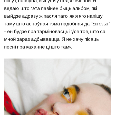
пішу і, напэўна, выпушчу недзе вясной. Я
ведаю, што гэта павінен быць альбом, які
выйдзе адразу ж пасля таго, як я яго напішу,
таму што асноўная тэма падобная да “Eurostar”
– ён будзе пра тэрміновасць і ўсё тое, што са
мной зараз адбываецца. Я не хачу пісаць
песні пра каханне ці што там».