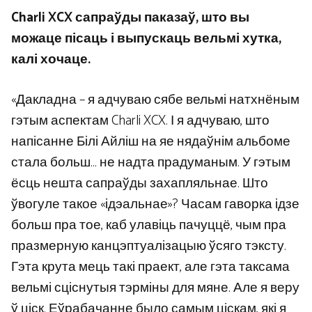
Charli XCX сапраўды паказаў, што вы
можаце пісаць і выпускаць вельмі хутка,
калі хочаце.
«Дакладна – я адчуваю сябе вельмі натхнёным
гэтым аспектам Charli XCX. І я адчуваю, што
напісанне Білі Айліш на яе нядаўнім альбоме
стала больш… не надта прадуманым. У гэтым
ёсць нешта сапраўды захапляльнае. Што
ўвогуле такое «ідэальнае»? Часам гаворка ідзе
больш пра тое, каб улавіць пачуццё, чым пра
празмерную канцэптуалізацыю ўсяго тэксту.
Гэта крута мець такі праект, але гэта таксама
вельмі сціснутыя тэрміны для мяне. Але я веру
ў ціск. Еўрабачанне было самым ціскам, які я