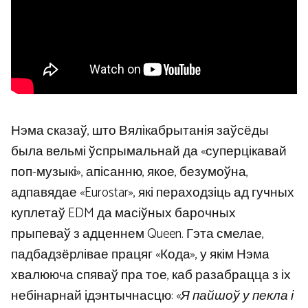
Нэма сказаў, што Вялікабрытанія заўсёды
была вельмі ўспрымальнай да «суперцікавай
поп-музыкі», апісанню, якое, безумоўна,
адпавядае «Eurostar», які пераходзіць ад гучных
куплетаў EDM да масіўных барочных
прыпеваў з адценнем Queen. Гэта смелае,
падбадзёрлівае працяг «Кода», у якім Нэма
хвалююча спяваў пра тое, каб разабрацца з іх
небінарнай ідэнтычнасцю: «
Я пайшоў у пекла і