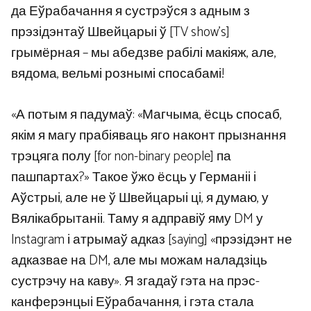
да Еўрабачання я сустрэўся з адным з
прэзідэнтаў Швейцарыі ў [TV show’s]
грымёрная – мы абедзве рабілі макіяж, але,
вядома, вельмі рознымі спосабамі!
«А потым я падумаў: «Магчыма, ёсць спосаб,
якім я магу прабіяваць яго наконт прызнання
трэцяга полу [for non-binary people] па
пашпартах?» Такое ўжо ёсць у Германіі і
Аўстрыі, але не ў Швейцарыі ці, я думаю, у
Вялікабрытаніі. Таму я адправіў яму DM у
Instagram і атрымаў адказ [saying] «прэзідэнт не
адказвае на DM, але мы можам наладзіць
сустрэчу на каву». Я згадаў гэта на прэс-
канферэнцыі Еўрабачання, і гэта стала