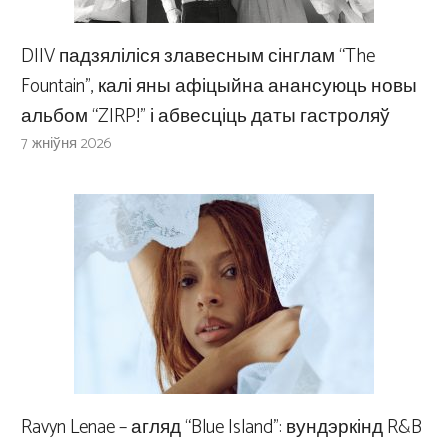
DIIV падзяліліся злавесным сінглам “The
Fountain”, калі яны афіцыйна анансуюць новы
альбом “ZIRP!” і абвесціць даты гастроляў
7 жніўня 2026
Ravyn Lenae – агляд “Blue Island”: вундэркінд R&B