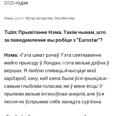
2025 годзе.
Нэма, 2024 г. Аўтар аўтарства: Эла Метлер
Tuzin: Прывітанне Нэма. Такім чынам, што
за паведамленне вы робіце з “Eurostar”?
Нэма:
«Гэта шмат рэчаў. Гэта святкаванне
майго прыезду ў Лондан, і гэта вельмі дзіўна ў
вершах. Я люблю спяваць,
Ачысціце мой
гардэроб, хачу, каб гэта была ўся прынцэса
—
самым глыбокім голасам, які ў мяне ёсць! У
прыпеве вельмі інтэнсіўная энергія, але ўся
песня не ўспрымае сябе занадта сур’ёзна.