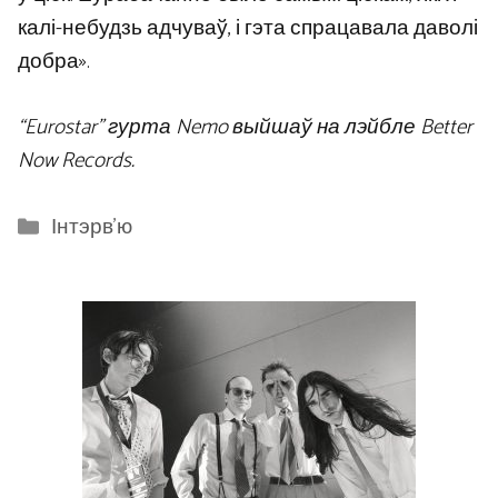
калі-небудзь адчуваў, і гэта спрацавала даволі
добра».
“Eurostar” гурта Nemo выйшаў на лэйбле Better
Now Records.
Categories
Інтэрв'ю