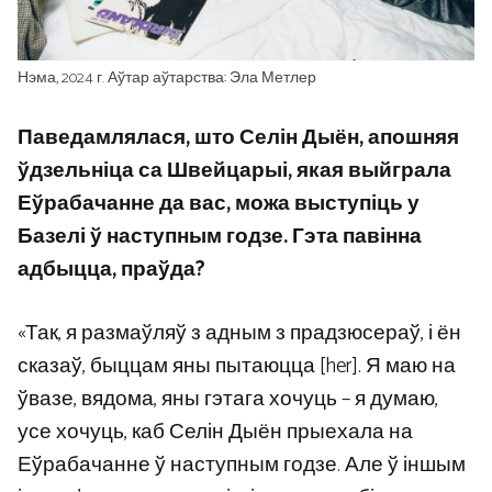
Нэма, 2024 г. Аўтар аўтарства: Эла Метлер
Паведамлялася, што Селін Дыён, апошняя
ўдзельніца са Швейцарыі, якая выйграла
Еўрабачанне да вас, можа выступіць у
Базелі ў наступным годзе. Гэта павінна
адбыцца, праўда?
«Так, я размаўляў з адным з прадзюсераў, і ён
сказаў, быццам яны пытаюцца [her]. Я маю на
ўвазе, вядома, яны гэтага хочуць – я думаю,
усе хочуць, каб Селін Дыён прыехала на
Еўрабачанне ў наступным годзе. Але ў іншым