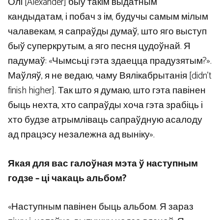
Олі [Alexander] быў такім выдатным
кандыдатам, і побач з ім, будучы самым мілым
чалавекам, я сапраўды думаў, што яго выступ
быў суперкрутым, а яго песня цудоўнай. Я
падумаў: «Чымсьці гэта здаецца прадузятым?».
Маўляў, я не ведаю, чаму Вялікабрытанія [didn’t
finish higher]. Так што я думаю, што гэта павінен
быць нехта, хто сапраўды хоча гэта зрабіць і
хто будзе атрымліваць сапраўдную асалоду
ад працэсу незалежна ад выніку».
Якая для вас галоўная мэта ў наступным
годзе – ці чакаць альбом?
«Наступным павінен быць альбом. Я зараз