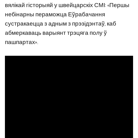
вялікай гісторыяй у швейцарскіх СМІ: «Першы
небінарны пераможца Еўрабачання
сустракаецца з адным з прэзідэнтаў, каб
абмеркаваць варыянт трэцяга полу ў
пашпартах».