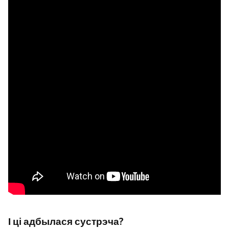
І ці адбылася сустрэча?