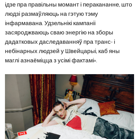
ідзе пра правільны момант і перакананне, што
людзі размаўляюць на гэтую тэму
інфармавана. Удзельнікі кампаніі
засяроджваюць сваю энергію на зборы
дадатковых даследаванняў пра транс- і
небінарных людзей у Швейцарыі, каб яны
маглі азнаёміцца ​​з усімі фактамі».