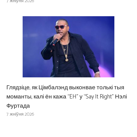
7 жніўня 2026
Глядзіце, як Цімбалэнд выконвае толькі тыя
моманты, калі ён кажа “EH” у “Say It Right” Нэлі
Фуртада
7 жніўня 2026