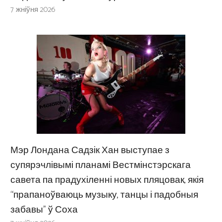
7 жніўня 2026
Мэр Лондана Садзік Хан выступае з
супярэчлівымі планамі Вестмінстэрскага
савета па прадухіленні новых пляцовак, якія
“прапаноўваюць музыку, танцы і падобныя
забавы” ў Соха