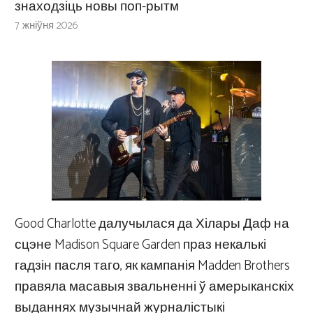
знаходзіць новы поп-рытм
7 жніўня 2026
Good Charlotte далучылася да Хілары Даф на
сцэне Madison Square Garden праз некалькі
гадзін пасля таго, як кампанія Madden Brothers
правяла масавыя звальненні ў амерыканскіх
выданнях музычнай журналістыкі