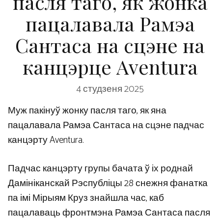
пасля таго, як жонка
пацалавала Рамэа
Сантаса на сцэне на
канцэрце Aventura
4 студзеня 2025
Муж пакінуў жонку пасля таго, як яна
пацалавала Рамэа Сантаса на сцэне падчас
канцэрту Aventura.
Падчас канцэрту групы бачата ў іх роднай
Дамініканскай Рэспубліцы 28 снежня фанатка
па імі Мірыям Круз знайшла час, каб
пацалаваць фронтмэна Рамэа Сантаса пасля