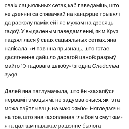
сваіх сацыяльных сетак, каб паведаміць, што
яе дзеянні са спявачкай на канцэрце прывялі
да расколу паміж ёй і яе мужам на дзесяць
гадоў. У выдаленым паведамленні, якім Круз
падзялілася ў сваіх сацыяльных сетках, яна
напісала: «Я павінна прызнаць, што гэтае
дасягненне дайшло дарагой цаной: разрыў
майго 10-гадовага шлюбу» (згодна
Следства
гуку
).
Далей яна патлумачыла, што ён «захапіўся
нервамі і эмоцыямі, не задумваючыся, як гэта
можа паўплываць на маю сям’ю». Нягледзячы
на ​​тое, што яна «ахопленая глыбокім смуткам»,
яна цалкам паважае рашэнне былога