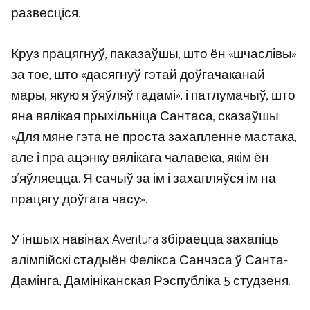
развесціся.
Круз працягнуў, паказаўшы, што ён «шчаслівы»
за тое, што «дасягнуў гэтай доўгачаканай
мары, якую я ўяўляў гадамі», і патлумачыў, што
яна вялікая прыхільніца Сантаса, сказаўшы:
«Для мяне гэта не проста захапленне мастака,
але і пра ацэнку вялікага чалавека, якім ён
з’яўляецца. Я сачыў за ім і захапляўся ім на
працягу доўгага часу».
У іншых навінах Aventura збіраецца захапіць
алімпійскі стадыён Фелікса Санчэса ў Санта-
Дамінга, Дамініканская Рэспубліка 5 студзеня.