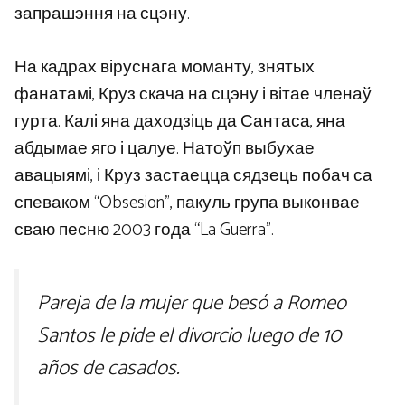
запрашэння на сцэну.
На кадрах віруснага моманту, знятых
фанатамі, Круз скача на сцэну і вітае членаў
гурта. Калі яна даходзіць да Сантаса, яна
абдымае яго і цалуе. Натоўп выбухае
авацыямі, і Круз застаецца сядзець побач са
спеваком “Obsesion”, пакуль група выконвае
сваю песню 2003 года “La Guerra”.
Pareja de la mujer que besó a Romeo
Santos le pide el divorcio luego de 10
años de casados.