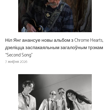
Ніл Янг анансуе новы альбом з Chrome Hearts,
дзеліцца заспакаяльным загалоўным трэкам
“Second Song”
7 жніўня 2026