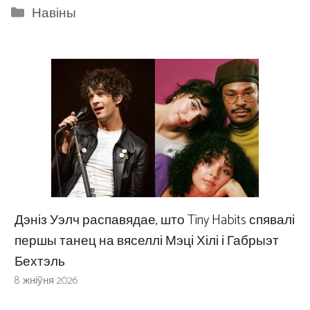
Categories
Навіны
Дэніз Уэлч распавядае, што Tiny Habits спявалі
першы танец на вяселлі Мэці Хілі і Габрыэт
Бехтэль
8 жніўня 2026