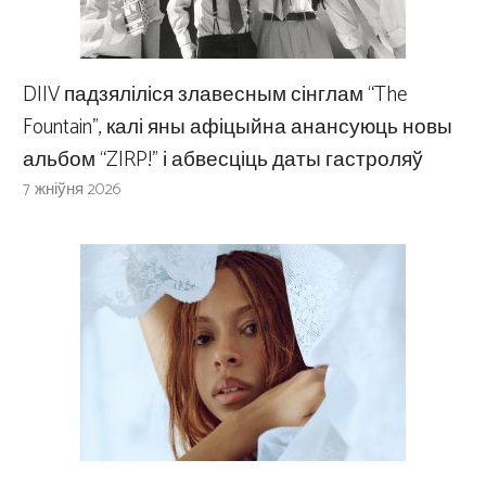
DIIV падзяліліся злавесным сінглам “The
Fountain”, калі яны афіцыйна анансуюць новы
альбом “ZIRP!” і абвесціць даты гастроляў
7 жніўня 2026