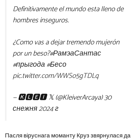
Definitivamente el mundo esta lleno de
hombres inseguros.
¿Como vas a dejar tremendo mujerón
por un beso?
#РамэаСантас
#прыгода
#Бесо
pic.twitter.com/WWSo5gTDLq
— 🅺🅻🅴🅸 𝕏 (@KleiverArcaya)
30
снежня 2024 г
Пасля віруснага моманту Круз звярнулася да