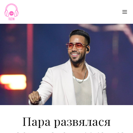
Skip
to
Me
content
Пара развялася