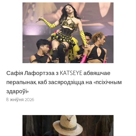
Сафія Лафортэза з KATSEYE абвяшчае
перапынак, каб засяродзіцца на «псіхічным
здароўі»
8 жніўня 2026