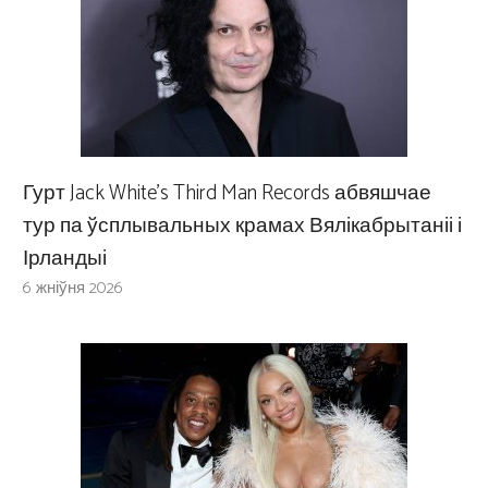
Гурт Jack White’s Third Man Records абвяшчае
тур па ўсплывальных крамах Вялікабрытаніі і
Ірландыі
6 жніўня 2026