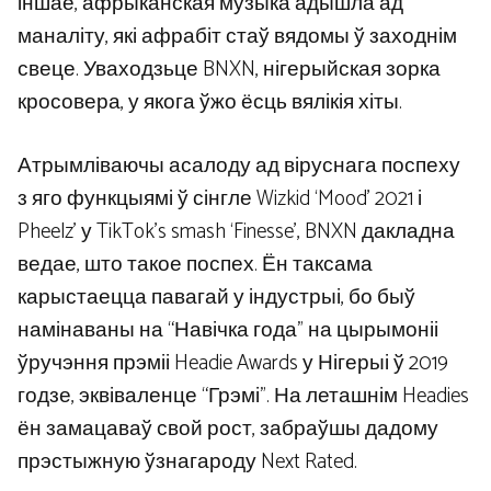
іншае, афрыканская музыка адышла ад
маналіту, які афрабіт стаў вядомы ў заходнім
свеце. Уваходзьце BNXN, нігерыйская зорка
кросовера, у якога ўжо ёсць вялікія хіты.
Атрымліваючы асалоду ад віруснага поспеху
з яго функцыямі ў сінгле Wizkid ‘Mood’ 2021 і
Pheelz’ у TikTok’s smash ‘Finesse’, BNXN дакладна
ведае, што такое поспех. Ён таксама
карыстаецца павагай у індустрыі, бо быў
намінаваны на “Навічка года” на цырымоніі
ўручэння прэміі Headie Awards у Нігерыі ў 2019
годзе, эквіваленце “Грэмі”. На леташнім Headies
ён замацаваў свой рост, забраўшы дадому
прэстыжную ўзнагароду Next Rated.