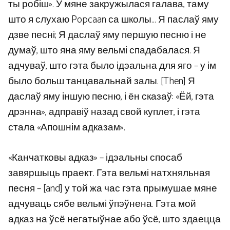
ты робіш». У мяне закружылася галава, таму
што я слухаю Popcaan са школы… Я паслаў яму
дзве песні; Я даслаў яму першую песню і не
думаў, што яна яму вельмі спадабалася. Я
адчуваў, што гэта было ідэальна для яго – у ім
было больш танцавальнай залы. [Then] Я
даслаў яму іншую песню, і ён сказаў: «Ёй, гэта
дрэнна», адправіў назад свой куплет, і гэта
стала «Апошнім адказам».
«Канчатковы адказ» – ідэальны спосаб
завяршыць праект. Гэта вельмі натхняльная
песня – [and] у той жа час гэта прымушае мяне
адчуваць сябе вельмі ўпэўнена. Гэта мой
адказ на ўсё негатыўнае або ўсё, што здаецца