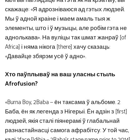
калі вы паглядзіце на гэта як на крэатыў, вы
скажаце: «Я адрозніваюся ад гэтых людзей.
Мы ў адной краіне і маем амаль тыя ж
элементы, што і ў музыцы, але робім гэта не
аднолькава». На вуліцы так шмат жанраў [of
Africa] і няма нікога [there] хачу сказаць:
«Давайце збярэм усё ў адно».
Хто паўплываў на ваш уласны стыль
Afrofusion?
«Burna Boy, 2Baba — ён таксама ў альбоме. 2
Баба, ён як легенда з Нігерыі. Ён адзін з [first]
людзей, якія сталі піянерамі ў глабальнай
разнастайнасці самога афрабітсу. У той час,
калі 2face [Idibia – 2Baba’s stage name prior to 2014]