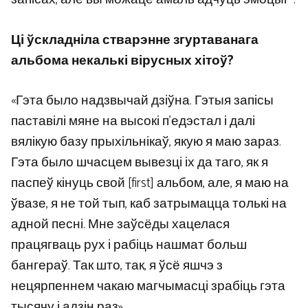
Ці ўскладніла стварэнне згуртаванага
альбома некалькі вірусных хітоў?
«Гэта было надзвычай дзіўна. Гэтыя запісы
паставілі мяне на высокі п’едэстал і далі
вялікую базу прыхільнікаў, якую я маю зараз.
Гэта было шчасцем вывезці іх да таго, як я
паспеў кінуць свой [first] альбом, але, я маю на
ўвазе, я не той тып, каб затрымацца толькі на
адной песні. Мне заўсёды хацелася
працягваць рух і рабіць нашмат больш
бангераў. Так што, так, я ўсё яшчэ з
нецярпеннем чакаю магчымасці зрабіць гэта
тысячу і адзін раз».