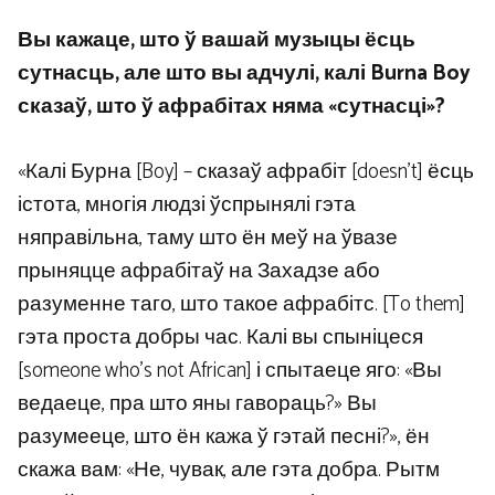
Вы кажаце, што ў вашай музыцы ёсць
сутнасць, але што вы адчулі, калі Burna Boy
сказаў, што ў афрабітах няма «сутнасці»?
«Калі Бурна [Boy] – сказаў афрабіт [doesn’t] ёсць
істота, многія людзі ўспрынялі гэта
няправільна, таму што ён меў на ўвазе
прыняцце афрабітаў на Захадзе або
разуменне таго, што такое афрабітс. [To them]
гэта проста добры час. Калі вы спыніцеся
[someone who’s not African] і спытаеце яго: «Вы
ведаеце, пра што яны гавораць?» Вы
разумееце, што ён кажа ў гэтай песні?», ён
скажа вам: «Не, чувак, але гэта добра. Рытм