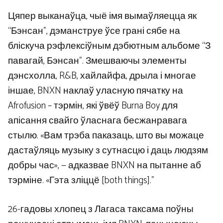
Цяпер выканаўца, чыё імя вымаўляецца як
“Бэнсан”, дэманструе ўсе грані сябе на
бліскуча рэфлексіўным дэбютным альбоме “З
павагай, Бэнсан”. Змешваючы элементы
дэнсхолла, R&B, хайлайфа, дрыла і многае
іншае, BNXN наклаў уласную пячатку на
Afrofusion – тэрмін, які ўвёў Burna Boy для
апісання свайго ўласнага бесжанравага
стылю. «Вам трэба паказаць, што вы можаце
дастаўляць музыку з сутнасцю і даць людзям
добры час», — адказвае BNXN на пытанне аб
тэрміне. «Гэта зліццё [both things].”
26-гадовы хлопец з Лагаса таксама поўны