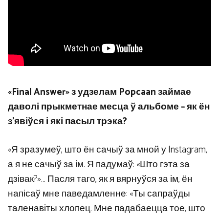
«Final Answer» з удзелам Popcaan займае
даволі прыкметнае месца ў альбоме – як ён
з’явіўся і які пасыл трэка?
«Я зразумеў, што ён сачыў за мной у Instagram,
а я не сачыў за ім. Я падумаў: «Што гэта за
дзівак?»… Пасля таго, як я вярнуўся за ім, ён
напісаў мне паведамленне: «Ты сапраўды
таленавіты хлопец. Мне падабаецца тое, што