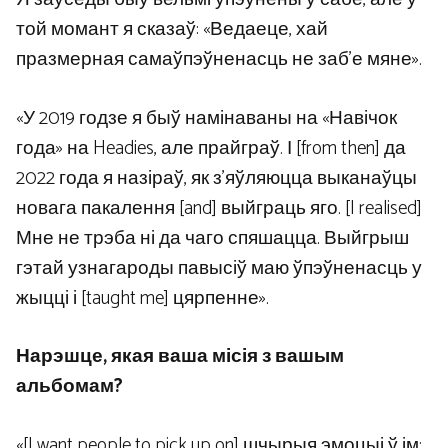
той момант я сказаў: «Ведаеце, хай
празмерная самаўпэўненасць не заб’е мяне».
«У 2019 годзе я быў намінаваны на «Навічок
года» на Headies, але прайграў. І [from then] да
2022 года я назіраў, як з’яўляюцца выканаўцы
новага пакалення [and] выйграць яго. [I realised]
Мне не трэба ні да чаго спяшацца. Выйгрыш
гэтай узнагароды павысіў маю ўпэўненасць у
жыцці і [taught me] цярпенне».
Нарэшце, якая ваша місія з вашым
альбомам?
«[I want people to pick up on] шчырыя эмоцыі ў ім: