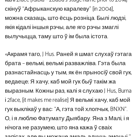
скінуў “Афрыканскую каралеву” [in 2004],
можна сказаць, што ёсць розніца. Былі людзі,
якія кідалі іншыя рэчы, але яго рэчы змаглі
вылучыцца, таму што ў ім была істота.
«Акрамя таго, J Hus. Раней я шмат слухаў гэтага
брата – вельмі, вельмі разважліва. Гэта была
разнастайнасць у тым, як ён прыносіў свой гук,
ведаеце; Я хачу, каб мой гук быў такім жа
выразным. Кожны раз, калі я слухаю J Hus, Burna
і 2face, [it makes me realise] Я вельмі хачу, каб мой
гук выклікаў у вас: “А, гэта той хлопчык, BNXN”.
О, і я люблю Фатумату Дыябару. Яна з Малі, і я
нічога не разумею, што яна кажа ў сваіх
запісах, але вы можаце амаль адчуць эмоцыі “.