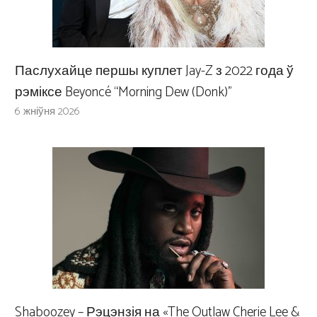
Паслухайце першы куплет Jay-Z з 2022 года ў
рэміксе Beyoncé “Morning Dew (Donk)”
6 жніўня 2026
Shaboozey – Рэцэнзія на «The Outlaw Cherie Lee &