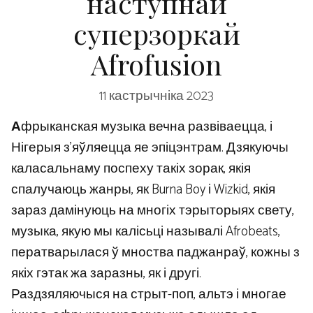
наступнай
суперзоркай
Afrofusion
11 кастрычніка 2023
А
фрыканская музыка вечна развіваецца, і
Нігерыя з’яўляецца яе эпіцэнтрам. Дзякуючы
каласальнаму поспеху такіх зорак, якія
спалучаюць жанры, як Burna Boy і Wizkid, якія
зараз дамінуюць на многіх тэрыторыях свету,
музыка, якую мы калісьці называлі Afrobeats,
ператварылася ў мноства паджанраў, кожны з
якіх гэтак жа заразны, як і другі.
Раздзяляючыся на стрыт-поп, альтэ і многае