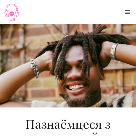
Skip
to
Me
content
Пазнаёмцеся з