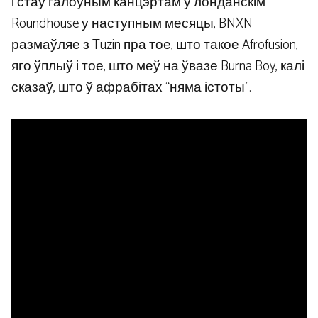
і стаў галоўным канцэртам у лонданскім
Roundhouse у наступным месяцы, BNXN
размаўляе з Tuzin пра тое, што такое Afrofusion,
яго ўплыў і тое, што меў на ўвазе Burna Boy, калі
сказаў, што ў афрабітах “няма істоты”.