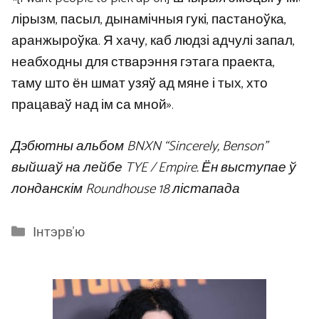
лірызм, пасыл, дынамічныя гукі, пастаноўка,
аранжыроўка. Я хачу, каб людзі адчулі запал,
неабходны для стварэння гэтага праекта,
таму што ён шмат узяў ад мяне і тых, хто
працаваў над ім са мной».
Дэбютны альбом BNXN “Sincerely, Benson”
выйшаў на лейбе TYE / Empire. Ён выступае ў
лонданскім Roundhouse 18 лістапада
Categories
Інтэрв'ю