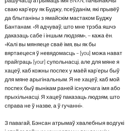
рашучасці атрымаць імя BNXN, пачынаючы
сваю кар’еру як Буджу, псеўданім, які прывёў
да блытаніны з ямайскім мастаком Буджу
Бантанам. «Я адчуваў, што мне трэба яшчэ
даказаць сабе і іншым людзям», — кажа ён.
«Калі вы мяняеце сваё імя, вы як бы
вяртаецеся ў невядомасць – [you] можа нават
прайграць [your] супольнасці, але для мяне я
хацеў, каб кожны поспех у маёй кар’еры быў
для мяне арыгінальным. Я не хацеў, каб мой
поспех быў вынікам раней існуючага імя або
прыхільнасці. Я хацеў паказаць людзям, што
справа не ў назве, а ў гучанні».
З павагай, Бэнсан атрымаў хвалебныя водгукі