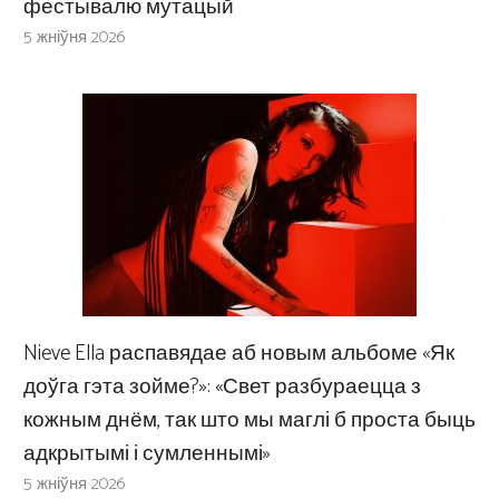
фестывалю мутацый
5 жніўня 2026
Nieve Ella распавядае аб новым альбоме «Як
доўга гэта зойме?»: «Свет разбураецца з
кожным днём, так што мы маглі б проста быць
адкрытымі і сумленнымі»
5 жніўня 2026