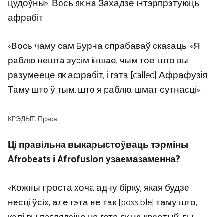
цудоўны». Вось як на Захадзе інтэрпрэтуюць
афрабіт.
«Вось чаму сам Бурна спрабаваў сказаць: «Я
раблю нешта зусім іншае, чым тое, што вы
разумееце як афрабіт, і гэта [called] Афрафузія.
Таму што ў тым, што я раблю, шмат сутнасці».
КРЭДЫТ: Прэса
Ці правільна выкарыстоўваць тэрміны
Afrobeats і Afrofusion узаемазаменна?
«Кожны проста хоча адну бірку, якая будзе
несці ўсіх, але гэта не так [possible] таму што,