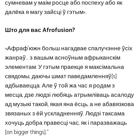
сумневам у маім росце або поспеху або як
далёка я магу зайсці ў гэтым».
Што для вас Afrofusion?
«Афраф’южн больш нагадвае спалучэнне ўсіх
жанраў… з вашым асноўным афрыканскім
элементам. У гэтым праекце я максімальна
свядомы, даючы шмат паведамленняў[s]
адбываецца. Але ў той жа час я родам з
месца, дзе людзі любяць атрымліваць асалоду
ад музыкі такой, якая яна ёсць, а не абавязкова
звязаных з ёй ускладненняў. Людзі таксама
хочуць добра правесці час, як і паразважаць
[on bigger things].”