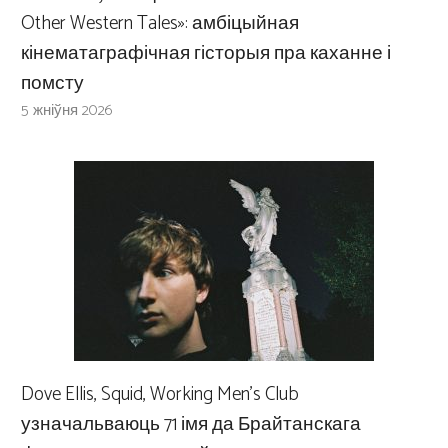
Other Western Tales»: амбіцыйная
кінематаграфічная гісторыя пра каханне і
помсту
5 жніўня 2026
Dove Ellis, Squid, Working Men’s Club
узначальваюць 71 імя да Брайтанскага