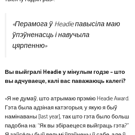
«Перамога ў Headie павысіла маю
ўпэўненасць і навучыла
цярпенню»
Вы выйгралі Headie у мінулым годзе – што
вы адчуваеце, калі вас паважаюць калегі?
«Я не думаў, што атрымаю прэмію Headie Award.
Гэта была адзіная катэгорыя, у якую я быў
намінаваны [last year], так што гэта было больш
падобна на: “Як вы збіраецеся выйграць гэта?”
Я заўсёды быў вельмі ўпэўнены ў сабе, але ў