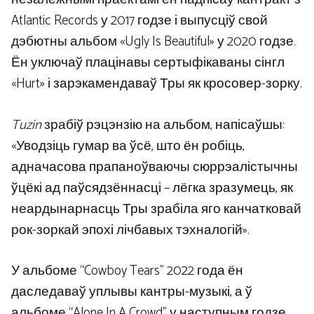
Atlantic Records у 2017 годзе і выпусціў свой
дэбютны альбом «Ugly Is Beautiful» у 2020 годзе.
Ён уключаў плацінавы сертыфікаваны сінгл
«Hurt» і зарэкамендаваў Тры як кросовер-зорку.
Tuzin
зрабіў рэцэнзію на альбом, напісаўшы:
«Уводзіць гумар ва ўсё, што ён робіць,
адначасова прапаноўваючы сюррэалістычны
ўцёкі ад паўсядзённасці – лёгка зразумець, як
неардынарнасць Тры зрабіла яго канчатковай
рок-зоркай эпохі лічбавых тэхналогій».
У альбоме “Cowboy Tears” 2022 года ён
даследаваў уплывы кантры-музыкі, а ў
альбоме “Alone In A Crowd” у наступным годзе