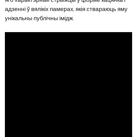
яго характэрнай стрыжцы ў форме кацянка і
адзенні ў вялікіх памерах, якія ствараюць яму
унікальны публічны імідж.