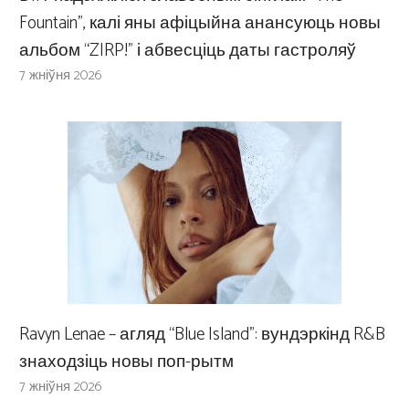
Fountain”, калі яны афіцыйна анансуюць новы
альбом “ZIRP!” і абвесціць даты гастроляў
7 жніўня 2026
Ravyn Lenae – агляд “Blue Island”: вундэркінд R&B
знаходзіць новы поп-рытм
7 жніўня 2026