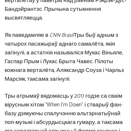
верталётаў у паветры над раёнам Рэкрэё-дус-
Бандэйрантэс. Прычына сутыкнення
высвятляецца.
Як паведамляе в
CNN Brasil
Тры быў адным з
чатырох пасажыраў аднаго самалёта, якія
загінулі, а астатнія называліся Мукас Віньяле,
Гаспар Прым і Лукас Брыта Чавес. Пілоты
кожнага верталёта, Аляксандр Соуза і Чарльз
Марсіяк, таксама загінулі.
Тры атрымаў вядомасць у 2017 годзе са сваім
вірусным хітом “When I’m Down” і стварыў фан-
базу дзякуючы спалучэнню альтэрнатыўнай
поп-музыкі і абсурдысцкага гумару, а таксама