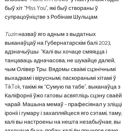
быў хіт “Miss You”, які быў створаны ў
супрацоўніцтве з Робінам Шульцам.
Tuzin
назваў яго адным з выдатных
выканаўцаў на Губернатарскім балі 2023,
адзначыўшы: “Калі вы хочаце смяяцца і
танцаваць адначасова, не шукайце далей,
чым Олівер Тры. Вядомы сваімі сцэнічнымі
выхадкамі і віруснымі, паскоранымі хітамі ў
TikTok, такімі як “Сумую па табе”, выканаўца з
Каліфорніі ўжо гатовы асвятліць сцэну сваёй
чарай. Машына мемаў – прафесіянал у зліцці
іроніі і гумару і захапляйцеся яго сэтамі, таму,
калі вы настроены на нешта незабыўнае, вы
захочаце быць побач, калі ён прынясе сваю