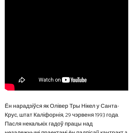
Ён нарадзіўся як Олівер Тры Нікел у Санта-
Крус, штат Каліфорнія, 29 чэрвеня 1993 года.
Пасля некалькіх гадоў працы над
незалежнымі праектамі ён падпісаў кантракт з