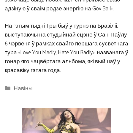
адзіную ў сваім родзе энергію на Gov Ball».
На гэтым тыдні Тры быў у турнэ па Бразіліі,
выступаючы на ​​студыйнай сцэне ў Сан-Паўлу
6 чэрвеня ў рамках свайго першага сусветнага
тура «Love You Madly, Hate You Badly», названага ў
гонар яго чацвёртага альбома, які выйшаў у
красавіку гэтага года.
Categories
Навіны