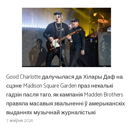
Good Charlotte далучылася да Хілары Даф на
сцэне Madison Square Garden праз некалькі
гадзін пасля таго, як кампанія Madden Brothers
правяла масавыя звальненні ў амерыканскіх
выданнях музычнай журналістыкі
7 жніўня 2026