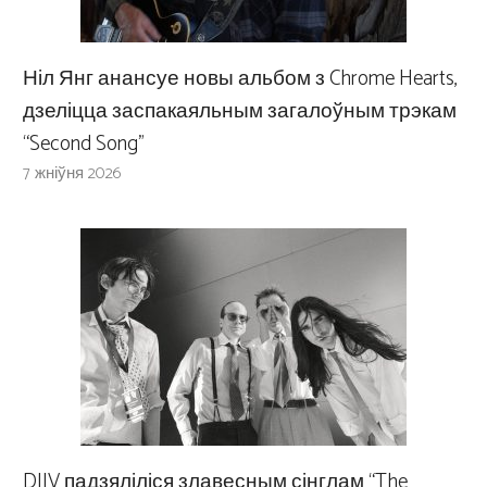
Ніл Янг анансуе новы альбом з Chrome Hearts,
дзеліцца заспакаяльным загалоўным трэкам
“Second Song”
7 жніўня 2026
DIIV падзяліліся злавесным сінглам “The