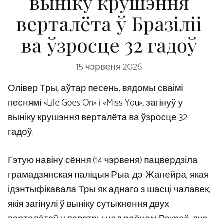
выніку крушэння
верталёта ў Бразіліі
ва ўзросце 32 гадоў
15 чэрвеня 2026
Олівер Тры, аўтар песень, вядомы сваімі
песнямі «Life Goes On» і «Miss You», загінуў у
выніку крушэння верталёта ва ўзросце 32
гадоў.
Гэтую навіну сёння (14 чэрвеня) пацвердзіла
грамадзянская паліцыя Рыа-дэ-Жанейра, якая
ідэнтыфікавала Тры як аднаго з шасці чалавек,
якія загінулі ў выніку сутыкнення двух