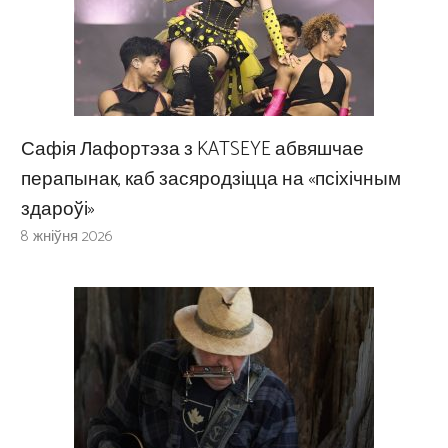
Сафія Лафортэза з KATSEYE абвяшчае
перапынак, каб засяродзіцца на «псіхічным
здароўі»
8 жніўня 2026