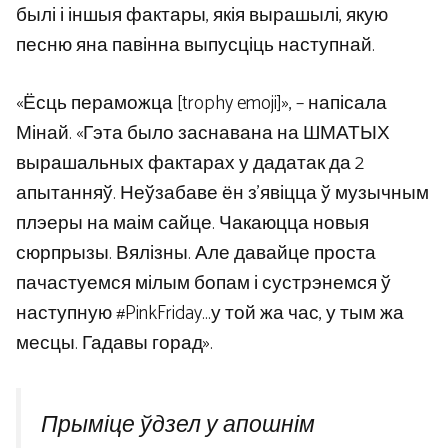
былі і іншыя фактары, якія вырашылі, якую
песню яна павінна выпусціць наступнай.
«Ёсць пераможца [trophy emoji]», – напісала
Мінай. «Гэта было заснавана на ШМАТЫХ
вырашальных фактарах у дадатак да 2
апытанняў. Неўзабаве ён з’явіцца ў музычным
плэеры на маім сайце. Чакаюцца новыя
сюрпрызы. Вялізны. Але давайце проста
пачастуемся мілым бопам і сустрэнемся ў
наступную #PinkFriday…у той жа час, у тым жа
месцы. Гадавы горад».
Прыміце ўдзел у апошнім