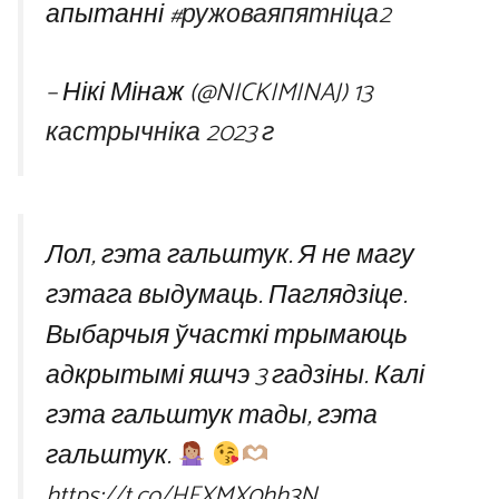
апытанні
#ружоваяпятніца2
– Нікі Мінаж (@NICKIMINAJ)
13
кастрычніка 2023 г
Лол, гэта гальштук. Я не магу
гэтага выдумаць. Паглядзіце.
Выбарчыя ўчасткі трымаюць
адкрытымі яшчэ 3 гадзіны. Калі
гэта гальштук тады, гэта
гальштук.
https://t.co/HFXMX0hh3N