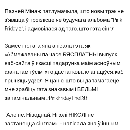
Пазней Мінаж патлумачыла, што новы трэк не
з’явіцца ў трэклісце яе будучага альбома “Pink
Friday 2”, і адмовілася ад таго, што гэта сінгл.
Замест гэтага яна апісала гэта як
«Абмежаваны па часе БЯСПЛАТНЫ выпуск
вэб-сайта ў якасці падарунка маім асноўным
фанатам і ўсім, хто дастаткова клапаціўся, каб
прыняць удзел. Я цаню, што вы дапамагаеце
мне зрабіць гэта знакавым і ВЕЛЬМІ
запамінальным #PinkFridayThe13th
“Але не. Ніводнай. Ніколі НІКОЛІ не
застанецца сінглам», – напісала яна ў іншым