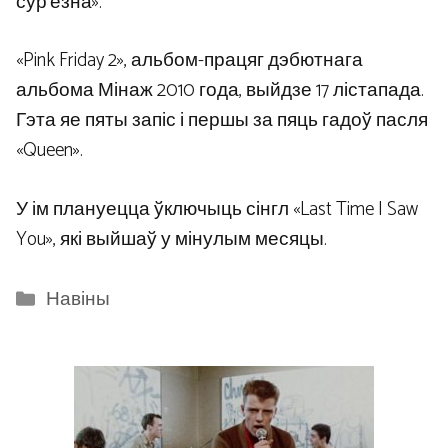
сур’ёзна».
«Pink Friday 2», альбом-працяг дэбютнага
альбома Мінаж 2010 года, выйдзе 17 лістапада.
Гэта яе пяты запіс і першы за пяць гадоў пасля
«Queen».
У ім плануецца ўключыць сінгл «Last Time I Saw
You», які выйшаў у мінулым месяцы.
Categories
Навіны