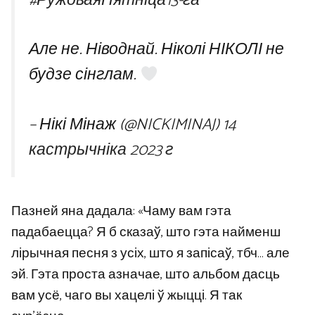
#РужоваяПятніца13-га
Але не. Ніводнай. Ніколі НІКОЛІ не
будзе сінглам.
– Нікі Мінаж (@NICKIMINAJ)
14
кастрычніка 2023 г
Пазней яна дадала: «Чаму вам гэта
падабаецца? Я б сказаў, што гэта найменш
лірычная песня з усіх, што я запісаў, тбч… але
эй. Гэта проста азначае, што альбом дасць
вам усё, чаго вы хацелі ў жыцці. Я так