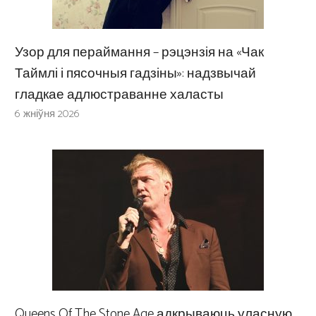
Узор для пераймання – рэцэнзія на «Чак
Таймлі і пясочныя гадзіны»: надзвычай
гладкае адлюстраванне халасты
6 жніўня 2026
Queens Of The Stone Age адкрываюць уласную