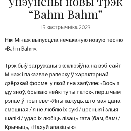
ўпэўнены новы трэк
“Bahm Bahm”
15 кастрычніка 2023
Нікі Мінаж выпусціла нечаканую новую песню
«Bahm Bahm».
Трэк быў загружаны эксклюзіўна на вэб-сайт
Мінаж і паказвае рэперку ​​ў характэрнай
дзёрзкай форме, у якой яна заяўляе: «Вось я
іду зноў, брыкаю нейкі тупы паток», перш чым
рэпае ў прыпеве: «Яны кажуць, што мая цана
смешная / я не люблю іх сукі / цесныя і злыя
шапікі / удар іх любіць лізаць гэта (бам, бам) /
Крычыць, «Нахуй апазіцыю».