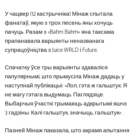
У чацвер (12 кастрычніка) Мінаж спытала
фанатаў, якую з трох песень яны хочуць
пачуць. Разам з «Bahm Bahm» яна таксама
прапанавала варыянты неназванага
супрацоўніцтва з Juice WRLD і Future.
Спачатку ўсе тры варыянты здаваліся
папулярнымі, што прымусіла Мінаж дадаць у
наступнай публікацыі: «Лол, гэта ж гальштук. Я
не магу гэтага выдумаць. Паглядзіце.
Выбарчыя ўчасткі трымаюць адкрытымі яшчэ
3 гадзіны. Калі гальштук, значыць, гальштук».
Пазней Мінаж паказала, што акрамя апытання