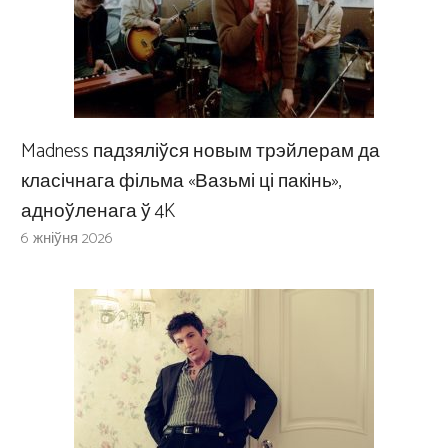
Madness падзяліўся новым трэйлерам да
класічнага фільма «Вазьмі ці пакінь»,
адноўленага ў 4K
6 жніўня 2026