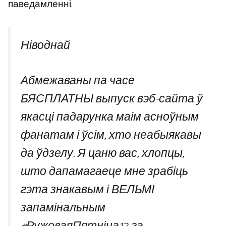
паведамленні.
Ніводнай
Абмежаваны па часе
БЯСПЛАТНЫ выпуск вэб-сайта ў
якасці падарунка маім асноўным
фанатам і ўсім, хто неабыякавы
да ўдзелу. Я цаню вас, хлопцы,
што дапамагаеце мне зрабіць
гэта знакавым і ВЕЛЬМІ
запамінальным