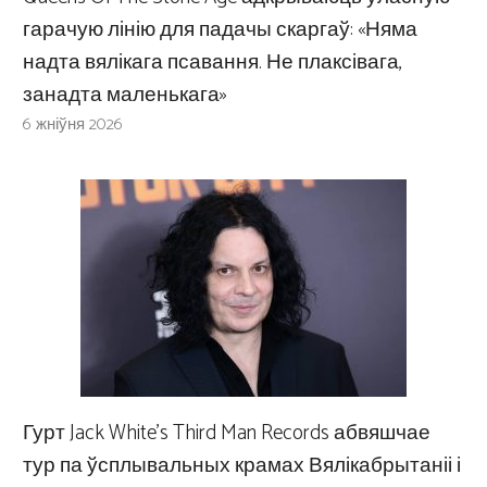
гарачую лінію для падачы скаргаў: «Няма
надта вялікага псавання. Не плаксівага,
занадта маленькага»
6 жніўня 2026
Гурт Jack White’s Third Man Records абвяшчае
тур па ўсплывальных крамах Вялікабрытаніі і