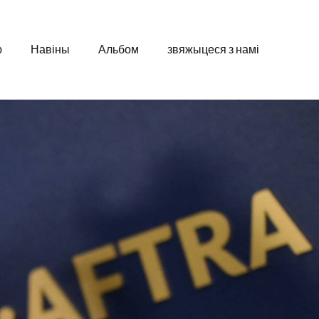
ю
Навіны
Альбом
звяжыцеся з намі