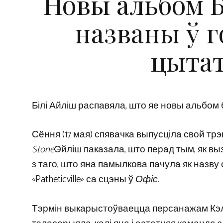
Новы альбом Б
названы ў 
цытат
Білі Айліш распавяла, што яе новы альбом
Сёння (17 мая) спявачка выпусціла свой трэц
Stone
Эйліш паказала, што перад тым, як в
з таго, што яна памылкова пачула як назву с
«Patheticville» са сцэны ў
Офіс
.
Тэрмін выкарыстоўваецца персанажам Кэлі 