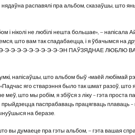
ас нядаўна распавялі пра альбом, сказаўшы, што яны
ом і ніколі не любілі нешта большае», — напісала А
емся, што вам так спадабаецца, і я ўбачымся на др
Э-Э-Э-Э-Э-Э-Э-Э-Э-Э-Э-ЭН ПАЎЗЯДНАЕ ЛЮБЛЮ В
умкі, напісаўшы, што альбом быў «маёй любімай рэ
 «Падчас яго стварэння было так шмат разоў, што я
 меў, што мы робім, я збіўся з ліку – гэта проста п
ма, прыйдзецца паспрабаваць працягваць плаваць –
пынуўшыся на беразе.
што вы думаеце пра гэты альбом, — гэта вашая спра