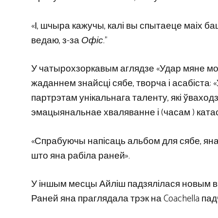
«І, шчыра кажучы, калі вы спытаеце маіх ба
ведаю, з-за
Офіс
.”
У чатырохзоркавым аглядзе «Удар мяне мо
жаданнем знайсці сябе, творча і асабіста:
партрэтам унікальнага таленту, які ўваход
эмацыянальнае хваляванне і (часам ) ката
«Спрабуючы напісаць альбом для сябе, яна
што яна рабіла раней».
У іншым месцы Айліш падзялілася новым в
Раней яна праглядала трэк на Coachella па