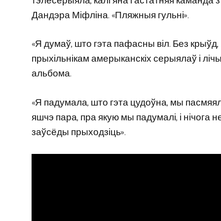
тэлесерыяла, калі яна і астатняя каманда
Дандэра Міфліна. «Пляжныя гульні».
«Я думаў, што гэта пафасны віл. Без крыўд, 
прыхільнікам амерыканскіх серыялаў і ліч
альбома.
«Я падумала, што гэта цудоўна, мы пасмяялі
яшчэ пара, пра якую мы падумалі, і нічога 
заўсёды прыходзіць».