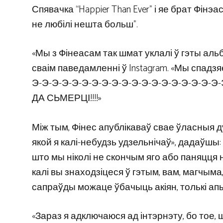
Спявачка “Happier Than Ever” і яе брат Фінэ
не любілі нешта больш”.
«Мы з Фінеасам так шмат уклалі ў гэты альб
сваім паведамленні ў Instagram. «Мы спадзя
Э-Э-Э-Э-Э-Э-Э-Э-Э-Э-Э-Э-Э-Э-Э-Э-Э-Э-
ДА СЬМЕРЦІ!!!!»
Між тым, Фінес апублікаваў свае ўласныя д
якой я калі-небудзь удзельнічаў», дадаўшы:
што мы ніколі не скончым яго або паняцця не
калі вы знаходзіцеся ў гэтым, вам, магчы
сапраўды можаце ўбачыць акіян, толькі а
«Зараз я адключаюся ад інтэрнэту, бо тое, 