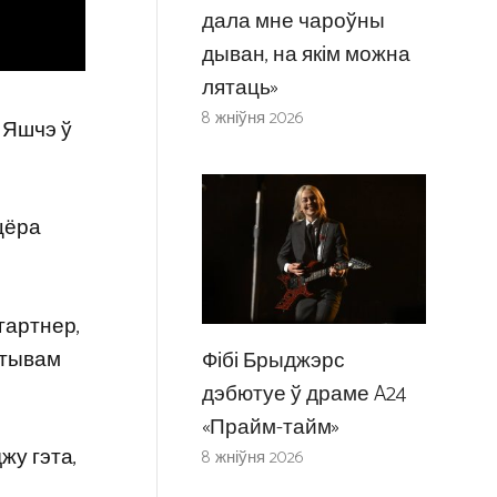
дала мне чароўны
дыван, на якім можна
лятаць»
8 жніўня 2026
 Яшчэ ў
цёра
гартнер,
Стывам
Фібі Брыджэрс
дэбютуе ў драме A24
«Прайм-тайм»
жу гэта,
8 жніўня 2026