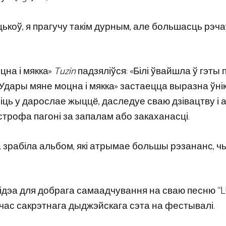
цькоў, я прагучу такім дурным, але большасць рэчаў,
цна і мякка»
Tuzin
падзяліўся: «Білі ўвайшла ў гэты 
 «Удары мяне моцна і мякка» застаецца выразна ўн
зіць у дарослае жыццё, даследуе сваю дзівацтву і 
строфа пагоні за запалам або закаханасці.
 зрабіла альбом, які атрымае большы рэзананс, чы
ідэа для добрага самаадчування на сваю песню “L
дчас сакрэтнага дыджэйскага сэта на фестывалі.