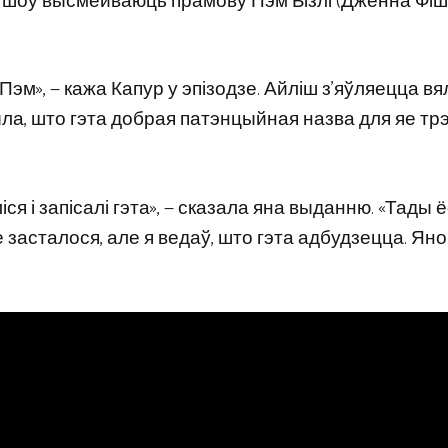
 з шоу высмейваюць прамову Пэм Бізлі (Дженна Фіш
Пэм», — кажа Капур у эпізодзе. Айліш з'яўляецца вял
ыла, што гэта добрая патэнцыйная назва для яе тр
ся і запісалі гэта», — сказала яна выданню. «Тады 
не засталося, але я ведаў, што гэта адбудзецца. Яно