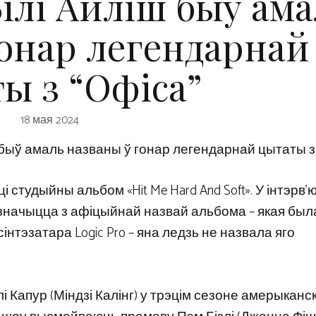
ілі Айліш быў ама
гонар легендарнай
ы з “Офіса”
18 мая 2024
 быў амаль названы ў гонар легендарнай цытаты 
і студыйны альбом «Hit Me Hard And Soft». У інтэрв'
ызначыцца з афіцыйнай назвай альбома – якая был
інтэзатара Logic Pro – яна ледзь не назвала яго
Капур (Міндзі Калінг) у трэцім сезоне амерыканс