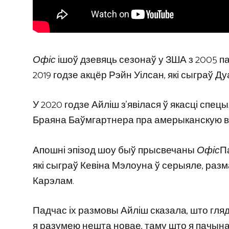
Офіс
ішоў дзевяць сезонаў у ЗША з 2005 па
2019 годзе акцёр Рэйн Уілсан, які сыграў Д
У 2020 годзе Айліш з'явілася ў якасці спец
Браяна Баўмгартнера пра амерыканскую ве
Апошні эпізод шоу быў прысвечаны
Офіс
П
які сыграў Кевіна Мэлоуна ў серыяле, ра
Карэлам.
Падчас іх размовы Айліш сказала, што глядз
я разумею нешта новае, таму што я пачынаў з