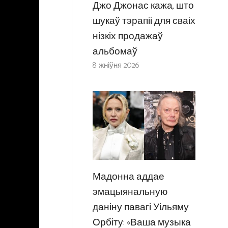
Джо Джонас кажа, што
шукаў тэрапіі для сваіх
нізкіх продажаў
альбомаў
8 жніўня 2026
Мадонна аддае
эмацыянальную
даніну павагі Уільяму
Орбіту: «Ваша музыка