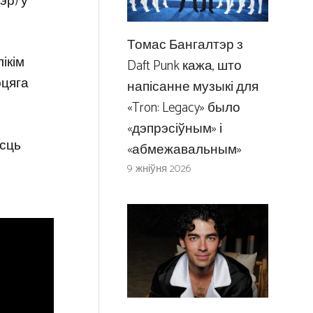
эр) у
Томас Бангалтэр з
ікім
Daft Punk кажа, што
эцяга
напісанне музыкі для
«Tron: Legacy» было
«дэпрэсіўным» і
ёсць
«абмежавальным»
9 жніўня 2026