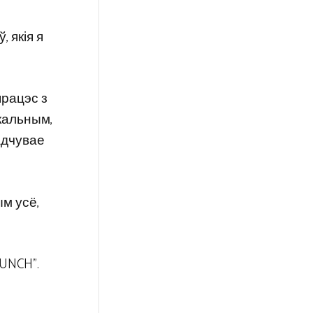
 якія я
працэс з
ікальным,
адчувае
м усё,
UNCH”.