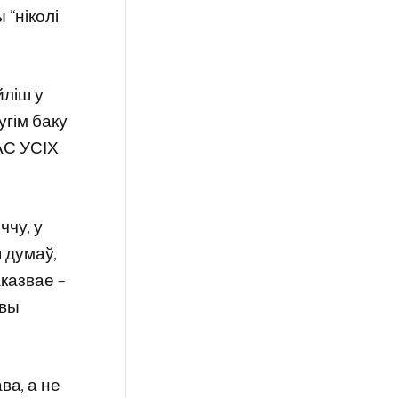
 “ніколі
йліш у
угім баку
АС УСІХ
ччу, у
 думаў,
аказвае –
 вы
ва, а не