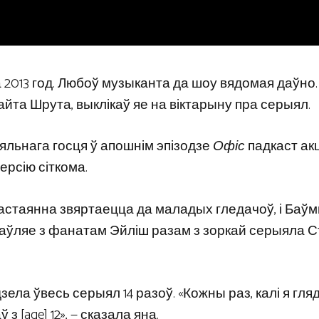
 2013 год. Любоў музыканта да шоу вядомая даўно.
уайта Шрута, выклікаў яе на віктарыну пра серыял.
ыяльнага госця ў апошнім эпізодзе
Офіс
падкаст ак
рсію сіткома.
астаянна звяртаецца да маладых гледачоў, і Баўм
змаўляе з фанатам Эйліш разам з зоркай серыяла 
ела ўвесь серыял 14 разоў. «Кожны раз, калі я гляд
 [age] 12», — сказала яна.