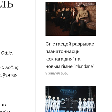
ль
Спіс гасцей разрывае
“манатоннасць
з
Офіс
.
кожнага дня” на
новым гімне “Mundane”
ю с
Rolling
9 жніўня 2026
а ўзятая
кага