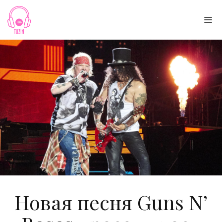
Skip
to
Me
content
Новая песня Guns N’