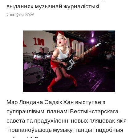
выданнях музычнай журналістыкі
7 жніўня 2026
Мэр Лондана Садзік Хан выступае з
супярэчлівымі планамі Вестмінстэрскага
савета па прадухіленні новых пляцовак, якія
“прапаноўваюць музыку, танцы і падобныя