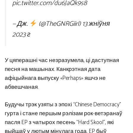
pic.twitter.com/du6JaQk9s8
— Дж.
(@TheGNRGiirl)
13 жніўня
2023 г
У цяперашні час незразумела, ці даступная
песня на машынах. Канкрэтная дата
афіцыйнага выпуску «Perhaps» яшчэ не
абвешчаная.
Будучы трэк узяты з эпохі “Chinese Democracy”
гурта і стане першым рэлізам рок-ветэранаў
пасля EP з чатырох песень “Hard Skool”, які
выйшаў у лютым мінулага года. EP быў