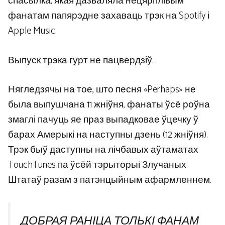
спасылка, якая дазваляла нецярплівым
фанатам папярэдне захаваць трэк на Spotify і
Apple Music.
Выпуск трэка гурт не пацвердзіў.
Нягледзячы на ​​тое, што песня «Perhaps» не
была выпушчана 11 жніўня, фанаты ўсё роўна
змаглі пачуць яе праз выпадковае ўцечку ў
барах Амерыкі на наступны дзень (12 жніўня).
Трэк быў даступны на лічбавых аўтаматах
TouchTunes па ўсёй тэрыторыі Злучаных
Штатаў разам з патэнцыйным афармленнем.
ДОБРАЯ РАНІЦА ТОЛЬКІ ФАНАМ