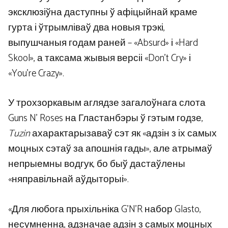
эксклюзіўна даступны ў афіцыйнай краме
гурта і ўтрымліваў два новыя трэкі,
выпушчаныя годам раней – «Absurd» і «Hard
Skool», а таксама жывыя версіі «Don’t Cry» і
«You’re Crazy».
У трохзоркавым аглядзе загалоўнага слота
Guns N’ Roses на Гластанбэры ў гэтым годзе,
Tuzin
ахарактарызаваў сэт як «адзін з іх самых
моцных сэтаў за апошнія гады», але атрымаў
непрыемны водгук, бо быў дастаўлены
«няправільнай аўдыторыі».
«Для любога прыхільніка G’N’R набор Glasto,
несумненна, адзначае адзін з самых моцных