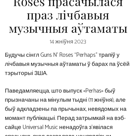
Roses прасачылася
праз лічбавыя
музычныя аўтаматы
14 жніўня 2023
Будучы сінгл Guns N’ Roses “Perhaps” трапіў у
лічбавыя музычныя аўтаматы ў барах па ўсёй
тэрыторыі ЗША.
Паведамляецца, што выпуск «Perhas» быў
прызначаны на мінулым тыдні (11 жніўня), але
быў адкладзены па прычынах, невядомых на
момант публікацыі. Перад затрымкай на вэб-
сайце Universal Music ненадоўга з’явілася