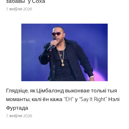
забавы” ў Соха
7 жніўня 2026
Глядзіце, як Цімбалэнд выконвае толькі тыя
моманты, калі ён кажа “EH” у “Say It Right” Нэлі
Фуртада
7 жніўня 2026