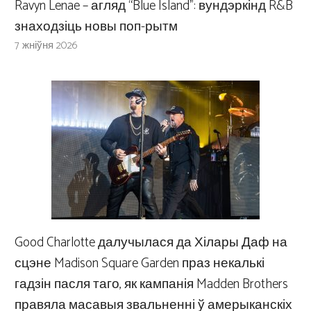
Ravyn Lenae – агляд “Blue Island”: вундэркінд R&B
знаходзіць новы поп-рытм
7 жніўня 2026
Good Charlotte далучылася да Хілары Даф на
сцэне Madison Square Garden праз некалькі
гадзін пасля таго, як кампанія Madden Brothers
правяла масавыя звальненні ў амерыканскіх