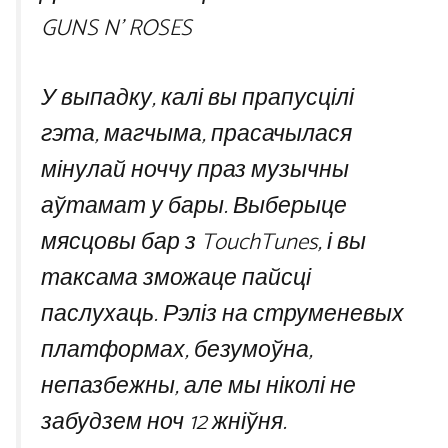
GUNS N’ ROSES
У выпадку, калі вы прапусцілі
гэта, магчыма, прасачылася
мінулай ноччу праз музычны
аўтамат у бары. Выберыце
мясцовы бар з TouchTunes, і вы
таксама зможаце пайсці
паслухаць. Рэліз на струменевых
платформах, безумоўна,
непазбежны, але мы ніколі не
забудзем ноч 12 жніўня.