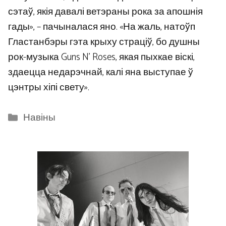
сэтаў, якія давалі ветэраны рока за апошнія
гады», – пачыналася яно. «На жаль, натоўп
Гластанбэры гэта крыху страціў, бо душны
рок-музыка Guns N’ Roses, якая пыхкае віскі,
здаецца недарэчнай, калі яна выступае ў
цэнтры хіпі свету».
Categories
Навіны