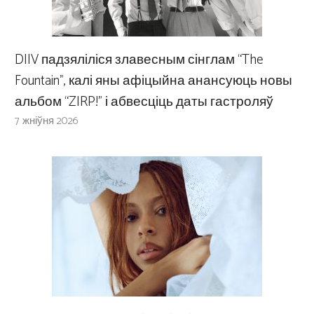
DIIV падзяліліся злавесным сінглам “The
Fountain”, калі яны афіцыйна анансуюць новы
альбом “ZIRP!” і абвесціць даты гастроляў
7 жніўня 2026