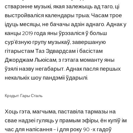
стварэнне музыкі, якая залежыць ад таго, ці
выстройваліся календары трыа; Часам трое
ідуць месяцы, не бачачы адзін аднаго. Аднак у
канцы 2019 года яны ўрэзаліся ў больш
сур’ёзную групу музыкаў, завершаную
гітарыстам Таз Эдвардсам і басістам
Джорджам Льюісам, з гэтага моманту яны
ўзялі назву негабарыт. Аднак пасля першых
некалькіх шоу пандэміі ўдарылі.
Крэдыт: Гары Сталь
Хоць гэта, магчыма, паставіла тармазы на
свае надзеі гуляць у прамым эфіры, ён купіў ім
час для напісання – і для року 90 -х гадоў