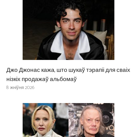
Джо Джонас кажа, што шукаў тэрапіі для сваіх
нізкіх продажаў альбомаў
8 жніўня 2026