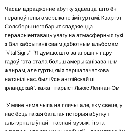
Часам адраджэнне абутку здаецца, што ён
перапоўнены амерыканскімі гуртамі. Квартэт
Солсберы негабарыт спадзяецца
пераарыентаваць увагу на атмасферныя гукі
з Вялікабрытаніі сваім дэбютным альбомам
“Vital Signs”. “Я думаю, што за апошнія пару
гадоў гэта стала больш амерыканізаваным
жанрам, але гурты, якія першапачаткова
натхнілі нас, былі ўсе англійскай ці
ірландскай”,-кажа гітарыст Льюіс Леннан-Эм.
“У мяне няма чыпа на плячы, але, як у свеце, у
нас ёсць такая багатая гісторыя абутку і
альтэрнатыўнай гітарнай музыкі, і гэта