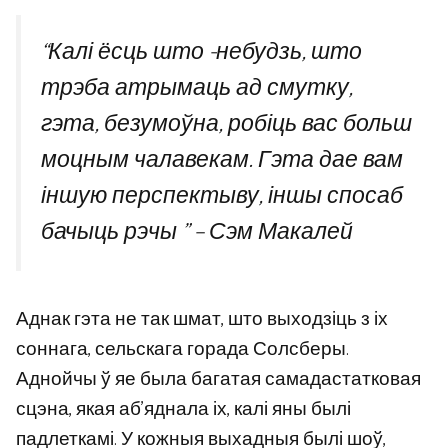
“Калі ёсць што -небудзь, што
трэба атрымаць ад смутку,
гэта, безумоўна, робіць вас больш
моцным чалавекам. Гэта дае вам
іншую перспектыву, іншы спосаб
бачыць рэчы ” – Сэм Макалей
Аднак гэта не так шмат, што выходзіць з іх
соннага, сельскага горада Солсберы.
Аднойчы ў яе была багатая самадастатковая
сцэна, якая аб’яднала іх, калі яны былі
падлеткамі. У кожныя выхадныя былі шоў,