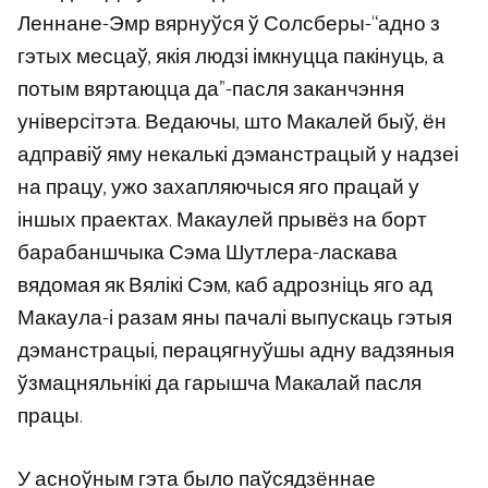
Леннане-Эмр вярнуўся ў Солсберы-“адно з
гэтых месцаў, якія людзі імкнуцца пакінуць, а
потым вяртаюцца да”-пасля заканчэння
універсітэта. Ведаючы, што Макалей быў, ён
адправіў яму некалькі дэманстрацый у надзеі
на працу, ужо захапляючыся яго працай у
іншых праектах. Макаулей прывёз на борт
барабаншчыка Сэма Шутлера-ласкава
вядомая як Вялікі Сэм, каб адрозніць яго ад
Макаула-і разам яны пачалі выпускаць гэтыя
дэманстрацыі, перацягнуўшы адну вадзяныя
ўзмацняльнікі да гарышча Макалай пасля
працы.
У асноўным гэта было паўсядзённае