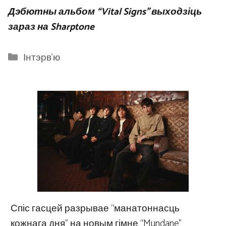
Дэбютны альбом “Vital Signs” выходзіць
зараз на Sharptone
Categories
Інтэрв'ю
Спіс гасцей разрывае “манатоннасць
кожнага дня” на новым гімне “Mundane”