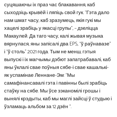
суцяшаючы іх праз час блакавання, каб
сыходзіць крывёй і ляпіць свой гук. “Гэта дало
нам шмат часу, каб зразумець, якія гукі мы
хацелі зрабіць у якасці групы”, – дзеліцца
Макаулей. Да таго часу, калі жывая музыка
вярнулася, яны запісалі два EPS, “ў раўнавазе”
і “ў столь” 2021 года. Тым не менш, гэтыя
выпускі і іх магчымы дэбют запатрабавалі, каб
яны ўклалі свае поўныя сябе-і свае кашалькі-
як успамінае Леннане-Эм: “Мы
самафінансавалі гэта і павінны былі зрабіць
стаўку на сябе. Мы ўсе зэканомілі грошы і
вынялі крэдыты, каб мы маглі зайсці ў студыю і
ўзламаць альбом за 12 дзён “.