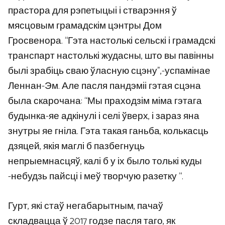
прастора для рэпетыцыі і стварэння ў
мясцовым грамадскім цэнтры Дом
Гросвенора. “Гэта настолькі сельскі і грамадскі
транспарт настолькі жудасны, што вы павінны
былі зрабіць сваю ўласную сцэну”,-успамінае
Леннан-Эм. Але пасля пандэміі гэтая сцэна
была скарочана: “Мы праходзім міма гэтага
будынка-яе адкінулі і селі ўверх, і зараз яна
знутры яе гніла. Гэта такая ганьба, колькасць
дзяцей, якія маглі б пазбегнуць
непрыемнасцяў, калі б у іх было толькі куды
-небудзь пайсці і меў творчую разетку “.
Гурт, які стаў негабарытным, пачаў
складвацца ў 2017 годзе пасля таго, як