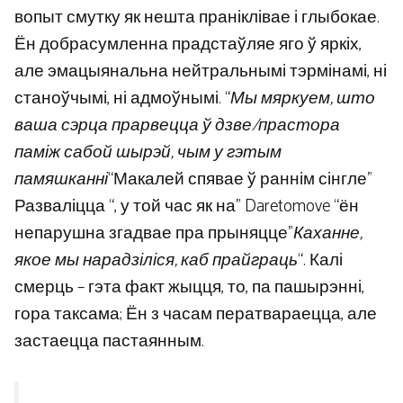
вопыт смутку як нешта праніклівае і глыбокае.
Ён добрасумленна прадстаўляе яго ў яркіх,
але эмацыянальна нейтральнымі тэрмінамі, ні
станоўчымі, ні адмоўнымі. “
Мы мяркуем, што
ваша сэрца прарвецца ў дзве/прастора
паміж сабой шырэй, чым у гэтым
памяшканні
“Макалей спявае ў раннім сінгле”
Разваліцца “, у той час як на” Daretomove “ён
непарушна згадвае пра прыняцце”
Каханне,
якое мы нарадзіліся, каб прайграць
“. Калі
смерць – гэта факт жыцця, то, па пашырэнні,
гора таксама; Ён з часам ператвараецца, але
застаецца пастаянным.