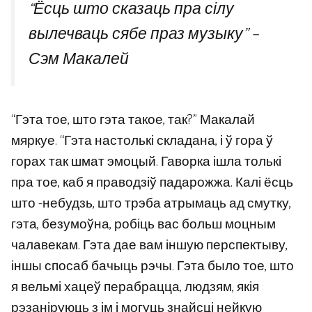
“Ёсць што сказаць пра сілу
вылечваць сябе праз музыку” –
Сэм Макалей
“Гэта тое, што гэта такое, так?” Макалай
мяркуе. “Гэта настолькі складана, і ў гора ў
горах так шмат эмоцый. Гаворка ішла толькі
пра тое, каб я праводзіў падарожжа. Калі ёсць
што -небудзь, што трэба атрымаць ад смутку,
гэта, безумоўна, робіць вас больш моцным
чалавекам. Гэта дае вам іншую перспектыву,
іншы спосаб бачыць рэчы. Гэта было тое, што
я вельмі хацеў перабрацца, людзям, якія
рэзаніруюць з ім і могуць знайсці нейкую