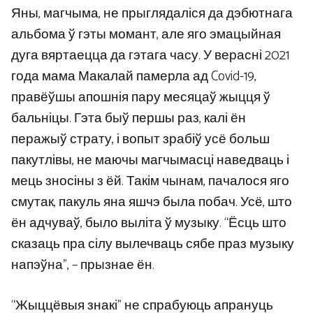
Яны, магчыма, не прыглядаліся да дэбютнага
альбома ў гэты момант, але яго эмацыйная
дуга вяртаецца да гэтага часу. У верасні 2021
года мама Макалай памерла ад Covid-19,
правёўшы апошнія пару месяцаў жыцця ў
бальніцы. Гэта быў першы раз, калі ён
перажыў страту, і вопыт зрабіў усё больш
пакутлівы, не маючы магчымасці наведваць і
мець зносіны з ёй. Такім чынам, пачалося яго
смутак, пакуль яна яшчэ была побач. Усё, што
ён адчуваў, было выліта ў музыку. “Ёсць што
сказаць пра сілу вылечваць сябе праз музыку
напэўна”, – прызнае ён.
“Жыццёвыя знакі” не спрабуюць апрануць