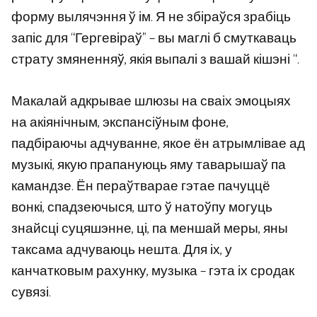
форму вылячэння ў ім. Я не збіраўся зрабіць
запіс для “Гергевіраў” – вы маглі б смуткаваць
страту змяненняў, якія выпалі з вашай кішэні “.
Макалай адкрывае шлюзы на сваіх эмоцыях
на акіянічным, экспансіўным фоне,
падбіраючы адчуванне, якое ён атрымлівае ад
музыкі, якую прапануюць яму таварышаў па
камандзе. Ён пераўтварае гэтае пачуццё
вонкі, спадзеючыся, што ў натоўпу могуць
знайсці суцяшэнне, ці, па меншай меры, яны
таксама адчуваюць нешта. Для іх, у
канчатковым рахунку, музыка – гэта іх сродак
сувязі.