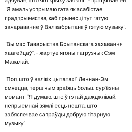
адчувае, што яго крыху забылі”, – працягвае ён.
“Я амаль успрымаю гэта як асабістае
прадпрыемства, каб прынесці тут гэтую
зачараванне ў Вялікабрытаніі ў гэтую музыку”.
“Вы мэр Таварыства Брытанскага захавання
хаагейцаў”, – жартуе ягоны пагрузчык Сэм
Макалай.
“Поп, што ў вялікіх цытатах!” Леннан-Эм
смяецца, перш чым зрабіць больш сур’ёзны
момант. “Я думаю, што ў гэтай дажджлівай,
непрыемнай зямлі ёсць нешта, што
забяспечвае сапраўды добрую гітарную
музыку”.