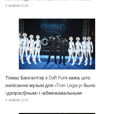
9 жніўня 2026
Томас Бангалтэр з Daft Punk кажа, што
напісанне музыкі для «Tron: Legacy» было
«дэпрэсіўным» і «абмежавальным»
9 жніўня 2026