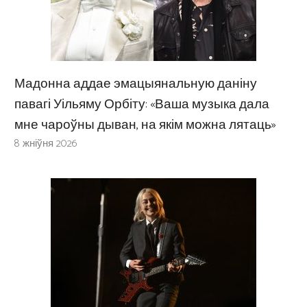
Мадонна аддае эмацыянальную даніну
павагі Уільяму Орбіту: «Ваша музыка дала
мне чароўны дыван, на якім можна лятаць»
8 жніўня 2026