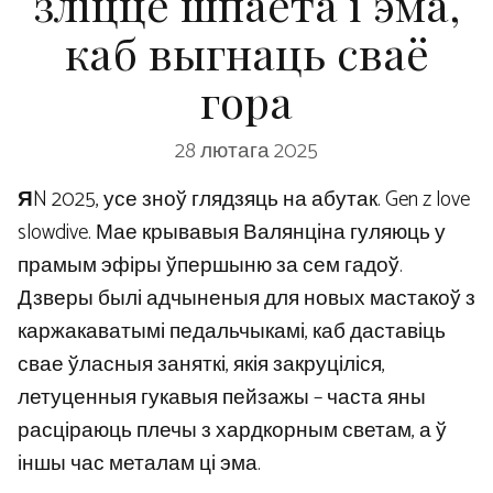
зліццё шпаета і эма,
каб выгнаць сваё
гора
28 лютага 2025
Я
N 2025, усе зноў глядзяць на абутак. Gen z love
slowdive. Мае крывавыя Валянціна гуляюць у
прамым эфіры ўпершыню за сем гадоў.
Дзверы былі адчыненыя для новых мастакоў з
каржакаватымі педальчыкамі, каб даставіць
свае ўласныя заняткі, якія закруціліся,
летуценныя гукавыя пейзажы – часта яны
расціраюць плечы з хардкорным светам, а ў
іншы час металам ці эма.