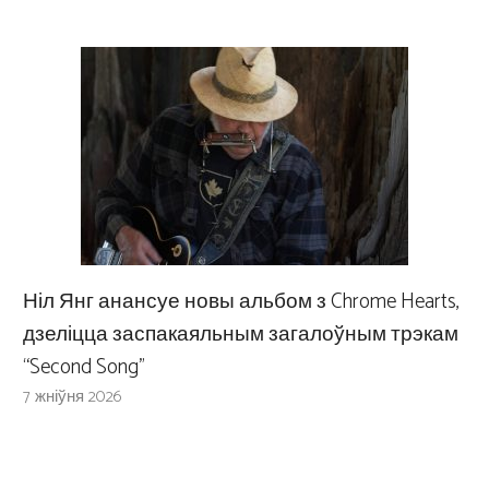
Ніл Янг анансуе новы альбом з Chrome Hearts,
дзеліцца заспакаяльным загалоўным трэкам
“Second Song”
7 жніўня 2026