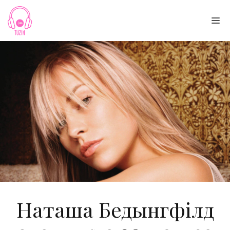
Skip
to
Me
content
Наташа Бедынгфілд