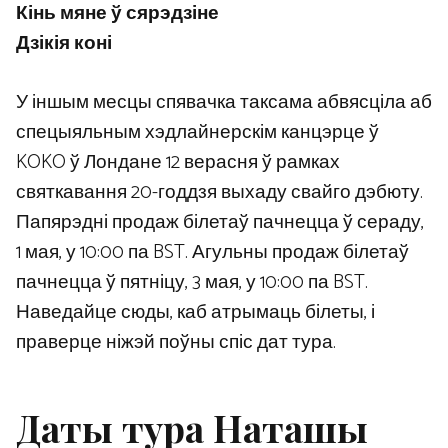
Кінь мяне ў сярэдзіне
Дзікія коні
У іншым месцы спявачка таксама абвясціла аб
спецыяльным хэдлайнерскім канцэрце ў
KOKO ў Лондане 12 верасня ў рамках
святкавання 20-годдзя выхаду свайго дэбюту.
Папярэдні продаж білетаў пачнецца ў сераду,
1 мая, у 10:00 па BST. Агульны продаж білетаў
пачнецца ў пятніцу, 3 мая, у 10:00 па BST.
Наведайце сюды, каб атрымаць білеты, і
праверце ніжэй поўны спіс дат тура.
Даты тура Наташы