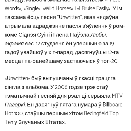
Words», «Single», «Wild Horses» і «I Bruise Easily». У ім
таксама ёсць песня “Unwritten”, якая нядаўна
атрымала адраджэнне пасля з'яўлення ў ром-
коме Сіднэя Суіні і Глена Паўэла
Любы,
акрамя вас
. 12 студзеня ён упершыню за 19
гадоў увайшоў у хіт-парад, дасягнуўшы 12-га
месца і па-ранейшаму застаючыся ў топ-20.
«Unwritten» быў выпушчаны ў якасці трэцяга
сінгла з альбома. У 2006 годзе трэк стаў
тэматычнай песняй для рэаліці-серыяла MTV
Пагоркі
. Ён дасягнуў пятага нумара ў Billboard
Hot 100, стаўшы першым хітом Bedingfield Top
Ten у Злучаных Штатах.