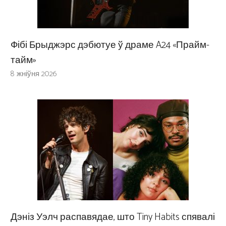
Фібі Брыджэрс дэбютуе ў драме A24 «Прайм-
тайм»
8 жніўня 2026
Дэніз Уэлч распавядае, што Tiny Habits спявалі