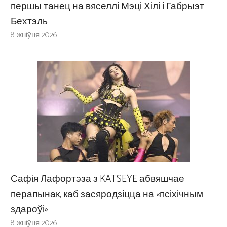
першы танец на вяселлі Мэці Хілі і Габрыэт
Бехтэль
8 жніўня 2026
Сафія Лафортэза з KATSEYE абвяшчае
перапынак, каб засяродзіцца на «псіхічным
здароўі»
8 жніўня 2026