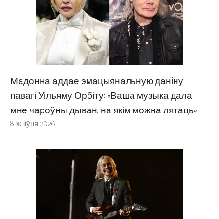
Мадонна аддае эмацыянальную даніну
павагі Уільяму Орбіту: «Ваша музыка дала
мне чароўны дыван, на якім можна лятаць»
8 жніўня 2026