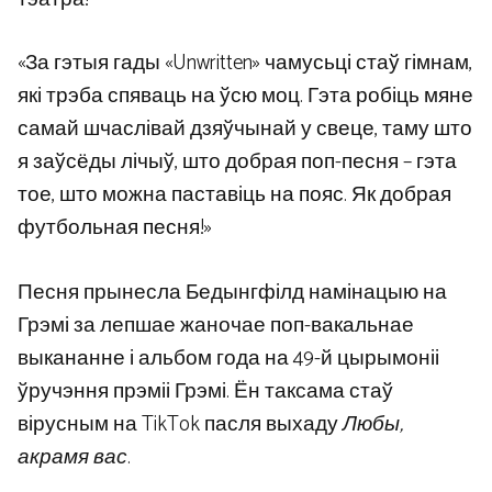
«За гэтыя гады «Unwritten» чамусьці стаў гімнам,
які трэба спяваць на ўсю моц. Гэта робіць мяне
самай шчаслівай дзяўчынай у свеце, таму што
я заўсёды лічыў, што добрая поп-песня – гэта
тое, што можна паставіць на пояс. Як добрая
футбольная песня!»
Песня прынесла Бедынгфілд намінацыю на
Грэмі за лепшае жаночае поп-вакальнае
выкананне і альбом года на 49-й цырымоніі
ўручэння прэміі Грэмі. Ён таксама стаў
вірусным на TikTok пасля выхаду
Любы,
акрамя вас
.