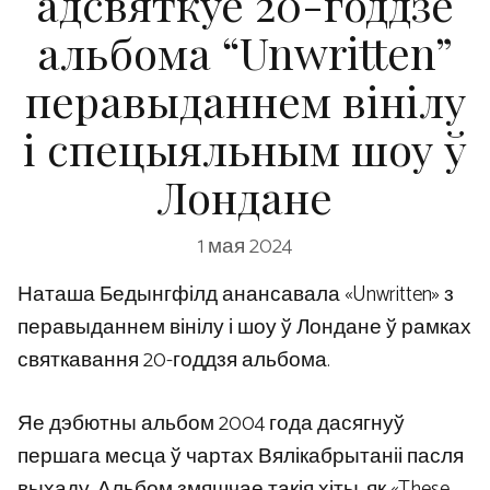
адсвяткуе 20-годдзе
альбома “Unwritten”
перавыданнем вінілу
і спецыяльным шоу ў
Лондане
1 мая 2024
Наташа Бедынгфілд анансавала «Unwritten» з
перавыданнем вінілу і шоу ў Лондане ў рамках
святкавання 20-годдзя альбома.
Яе дэбютны альбом 2004 года дасягнуў
першага месца ў чартах Вялікабрытаніі пасля
выхаду. Альбом змяшчае такія хіты, як «These