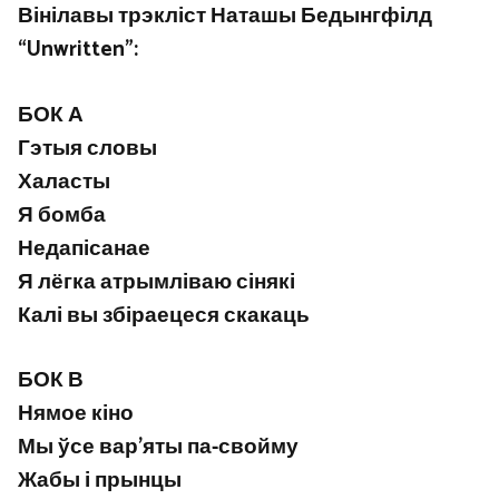
Вінілавы трэкліст Наташы Бедынгфілд
“Unwritten”:
БОК А
Гэтыя словы
Халасты
Я бомба
Недапісанае
Я лёгка атрымліваю сінякі
Калі вы збіраецеся скакаць
БОК В
Нямое кіно
Мы ўсе вар'яты па-свойму
Жабы і прынцы