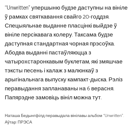
“Unwritten” упершыню будзе даступны на вініле
ў рамках святкавання свайго 20-годдзя.
Спецыяльнае выданне пласцінкі выйдзе ў
вініле персікавага колеру. Таксама будзе
даступная стандартная чорная прэсоўка.
Абодва выданні пастаўляюцца з
чатырохстаронкавым буклетам, які змяшчае
тэксты песень і калаж з малюнкаў з
арыгінальнага выпуску кампакт-дыска. Рэліз
перавыдання запланаваны на 6 верасня.
Папярэдне замовіць вініл можна тут.
Наташа Бедынгфілд перавыдала вінілавы альбом “Unwritten”.
Аўтар: ПРЭСА