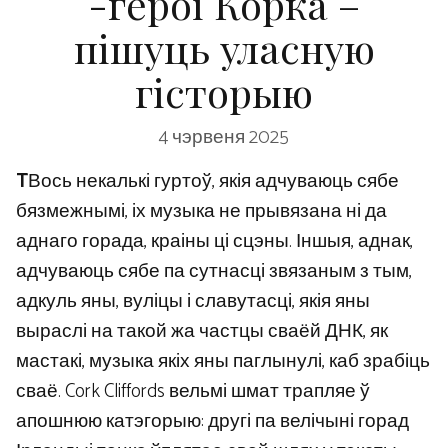
-героі Корка –
пішуць уласную
гісторыю
4 чэрвеня 2025
T
Вось некалькі гуртоў, якія адчуваюць сябе
бязмежнымі, іх музыка не прывязана ні да
аднаго горада, краіны ці сцэны. Іншыя, аднак,
адчуваюць сябе па сутнасці звязаным з тым,
адкуль яны, вуліцы і славутасці, якія яны
выраслі на такой жа частцы сваёй ДНК, як
мастакі, музыка якіх яны паглынулі, каб зрабіць
сваё. Cork Cliffords вельмі шмат трапляе ў
апошнюю катэгорыю: другі па велічыні горад