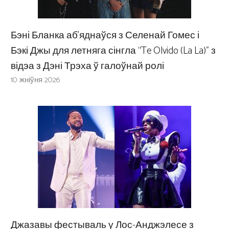
Бэні Бланка аб’яднаўся з Селенай Гомес і
Бэкі Джы для летняга сінгла “Te Olvido (La La)” з
відэа з Дэні Трэха ў галоўнай ролі
10 жніўня 2026
Джазавы фестываль у Лос-Анджэлесе з