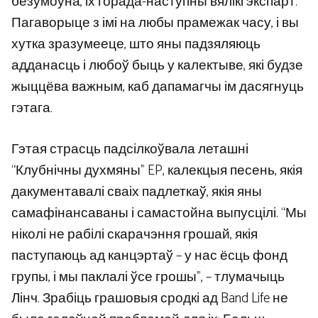
безумоўна, іх горада-наступны вялікі экспарт.
Пагаворыце з імі на любы прамежак часу, і вы
хутка зразумееце, што яны падзяляюць
адданасць і любоў быць у калектыве, які будзе
жыццёва важным, каб дапамагчы ім дасягнуць
гэтага.
Гэтая страсць падсілкоўвала леташні
“Клубнічны духмяны” EP, калекцыя песень, якія
дакументавалі сваіх падлеткаў, якія яны
самафінансаваны і самастойна выпусцілі. “Мы
ніколі не рабілі скарачэння грошай, якія
паступаюць ад канцэртаў – у нас ёсць фонд
групы, і мы паклалі ўсе грошы”, – тлумачыць
Лінч. Зрабіць грашовыя сродкі ад Band Life не