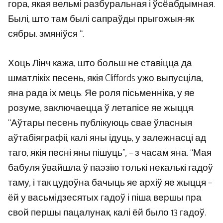
гора, якая вельмі разбуральная і ўсёабдымная.
Былі, што там былі сапраўды прыгожыя-як
сябры. змяніўся “.
Хоць Лінч кажа, што больш не ставіцца да
шматлікіх песень, якія Cliffords ужо выпусціла,
яна рада іх мець. Яе роля пісьменніка, у яе
розуме, заключаецца ў летапісе яе жыцця.
“Аўтары песень публікуюць свае ўласныя
аўтабіяграфіі, калі яны ідуць, у залежнасці ад
таго, якія песні яны пішуць”, – з часам яна. “Мая
бабуля ўвайшла ў паэзію толькі некалькі гадоў
таму, і так цудоўна бачыць яе архіў яе жыцця –
ёй у васьмідзесятых гадоў і піша вершы пра
свой першы пацалунак, калі ёй было 13 гадоў.