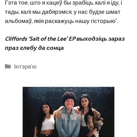
Гэта тое, што я хацеў бы зрабіць, калі я іду, і
тады, калі мы дабярэмся, у нас будзе шмат
альбомаў, якія раскажуць нашу гісторыю”.
Cliffords ‘Salt of the Lee’ EP выходзіць зараз
праз глебу да сонца
Categories
Інтэрв'ю