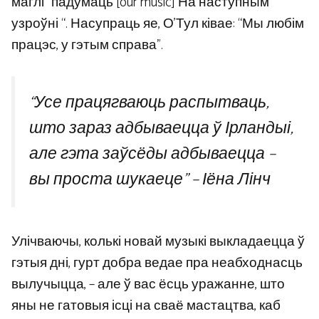
маглі” падумаць [our music] На наступным
узроўні “. Насупраць яе, О’Тул ківае: “Мы любім
працэс, у гэтым справа”.
“Усе працягваюць распытваць,
што зараз адбываецца ў Ірландыі,
але гэта заўсёды адбываецца –
вы проста шукаеце” – Іёна Лінч
Улічваючы, колькі новай музыкі выкладаецца ў
гэтыя дні, гурт добра ведае пра неабходнасць
вылучыцца, – але ў вас ёсць уражанне, што
яны не гатовыя ісці на сваё мастацтва, каб