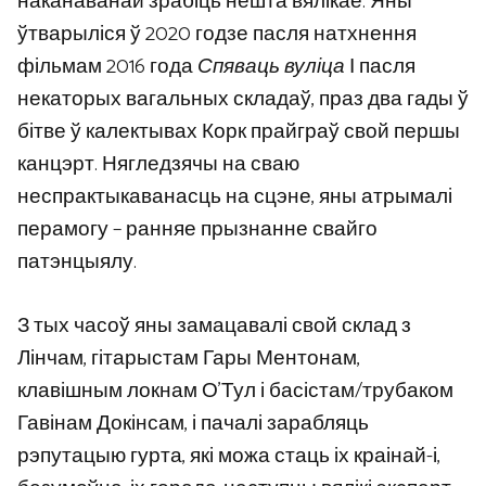
наканаванай зрабіць нешта вялікае. Яны
ўтварыліся ў 2020 годзе пасля натхнення
фільмам 2016 года
Спяваць вуліца
І пасля
некаторых вагальных складаў, праз два гады ў
бітве ў калектывах Корк прайграў свой першы
канцэрт. Нягледзячы на ​​сваю
неспрактыкаванасць на сцэне, яны атрымалі
перамогу – ранняе прызнанне свайго
патэнцыялу.
З тых часоў яны замацавалі свой склад з
Лінчам, гітарыстам Гары Ментонам,
клавішным локнам О’Тул і басістам/трубаком
Гавінам Докінсам, і пачалі зарабляць
рэпутацыю гурта, які можа стаць іх краінай-і,