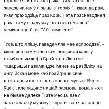
горадзе Святога Патрыка. “Соль з назвы Лі –
запазычаная ў лірыцы з” горкіх ” – ківае да ракі,
якая праходзіць праз Корк. “Гэта прэснаводная
рака, таму я падумаў, што гэта смешна”, –
усміхаецца Лінч. “У Лі няма солі”.
“Усё, што я пішу, паведамляе маё асяроддзе”, –
ківае яна паміж глыткамі ледзяной кавы ў
ажыўленым кафэ Брайтана. Лінч і яе
таварышы па камандзе імгненна разбіліся на
англійскай мове, каб прайграць свой
штогадовы фестываль новага музыкі “Вялікі
ўцёкі”, але падчас нашай размовы дома ніколі
не бывае далёка. “Гэта месца, дзе я
закахалася ў музыку”, – працягвае яна, расце