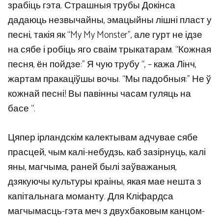
зрабіць гэта. Страшныя трубы Докінса
дадаюць незвычайны, эмацыйны лішні пласт у
песні, такія як “My My Monster”, але гурт не ідзе
на сябе і робіць яго сваім трыкатарам. “Кожная
песня, ён пойдзе:” Я чую трубу “, – кажа Лінч,
жартам пракаціўшы вочы. “Мы падобныя:” Не ў
кожнай песні! Вы павінны часам гуляць на
басе “.
Цяпер ірландскім калектывам адчувае сябе
прасцей, чым калі-небудзь, каб зазірнуць, калі
яны, магчыма, раней былі заўважаныя,
дзякуючы культуры краіны, якая мае нешта з
капітальнага моманту. Для Кліфардса
магчымасць-гэта меч з двухбаковым канцом-