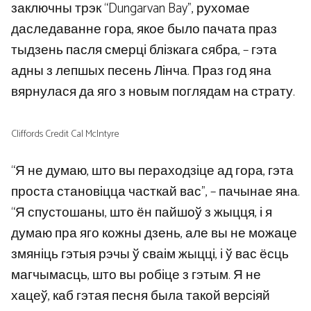
заключны трэк “Dungarvan Bay”, рухомае
даследаванне гора, якое было пачата праз
тыдзень пасля смерці блізкага сябра, – гэта
адны з лепшых песень Лінча. Праз год яна
вярнулася да яго з новым поглядам на страту.
Cliffords Credit Cal McIntyre
“Я не думаю, што вы пераходзіце ад гора, гэта
проста становіцца часткай вас”, – пачынае яна.
“Я спустошаны, што ён пайшоў з жыцця, і я
думаю пра яго кожны дзень, але вы не можаце
змяніць гэтыя рэчы ў сваім жыцці, і ў вас ёсць
магчымасць, што вы робіце з гэтым. Я не
хацеў, каб гэтая песня была такой версіяй