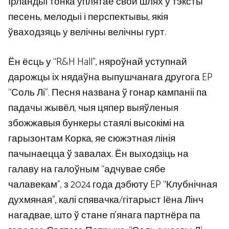
Ірландыі тонка ўплятае свой шлях у тэксты
песень, мелодыі і перспектывы, якія
ўваходзяць у велічны велічны гурт.
Ён ёсць у “R&H Hall”, няроўнай уступнай
дарожцы іх нядаўна выпушчанага другога EP
“Соль Лі”. Песня названа ў гонар кампаніі па
падачы жывёл, чыя цяпер выяўленыя
збожжавыя бункеры стаялі высокімі на
гарызонтам Корка, яе сюжэтная лінія
пачынаецца ў завалах. Ён выходзіць на
галаву на галоўным “адчувае сябе
чалавекам”, з 2024 года дэбюту EP “Клубнічная
духмяная”, калі спявачка/гітарыст Іёна Лінч
нагадвае, што ў стане п’янага партнёра па