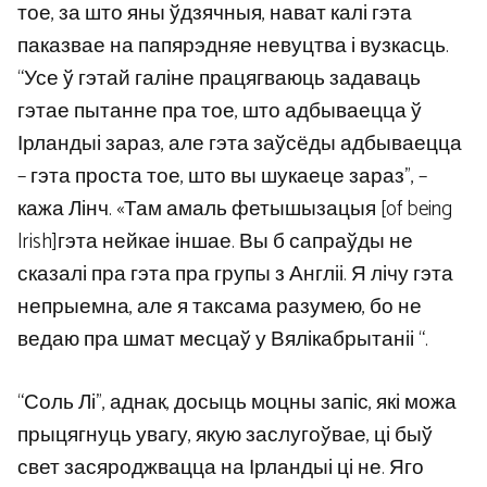
тое, за што яны ўдзячныя, нават калі гэта
паказвае на папярэдняе невуцтва і вузкасць.
“Усе ў гэтай галіне працягваюць задаваць
гэтае пытанне пра тое, што адбываецца ў
Ірландыі зараз, але гэта заўсёды адбываецца
– гэта проста тое, што вы шукаеце зараз”, –
кажа Лінч. «Там амаль фетышызацыя [of being
Irish]гэта нейкае іншае. Вы б сапраўды не
сказалі пра гэта пра групы з Англіі. Я лічу гэта
непрыемна, але я таксама разумею, бо не
ведаю пра шмат месцаў у Вялікабрытаніі “.
“Соль Лі”, аднак, досыць моцны запіс, які можа
прыцягнуць увагу, якую заслугоўвае, ці быў
свет засяроджвацца на Ірландыі ці не. Яго