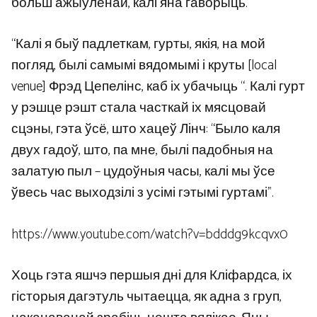
больш ажыўленай, калі яна гаворыць.
“Калі я быў падлеткам, гурты, якія, на мой
погляд, былі самымі вядомымі і круты [local
venue] Фрэд Цепелінс, каб іх убачыць “. Калі гурт
у рэшце рэшт стала часткай іх мясцовай
сцэны, гэта ўсё, што хацеў Лінч: “Было каля
двух гадоў, што, па мне, былі падобныя на
залатую пыл – цудоўныя часы, калі мы ўсе
ўвесь час выходзілі з усімі гэтымі гуртамі”.
https://www.youtube.com/watch?v=bdddg9kcqvx0
Хоць гэта яшчэ першыя дні для Кліфардса, іх
гісторыя дагэтуль чытаецца, як адна з груп,