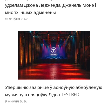
удзелам Джона Леджэнда, Джанель Монэ і
многіх іншых адменены
10 жніўня 2026
Упершыню зазірніце ў асноўную абноўленую
музычную пляцоўку Лідса TESTBED
9 жніўня 2026