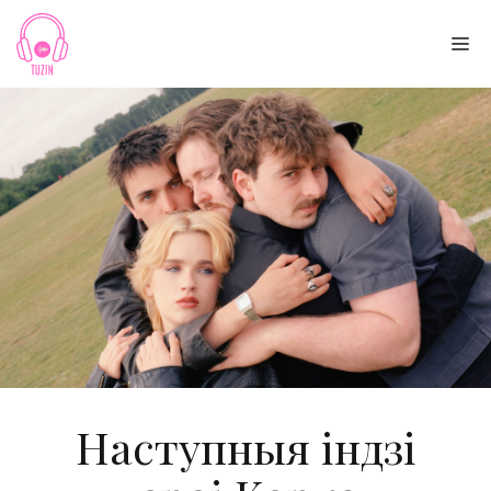
Skip
to
Me
content
Наступныя індзі