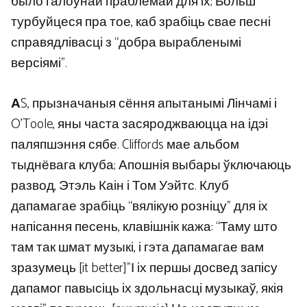
было галоўнай праблемай для іх; Больш
турбуйцеся пра тое, каб зрабіць свае песні
справядлівасці з “добра вырабленымі
версіямі”.
А
S, прызначаныя сёння апытанымі Лінчамі і
O’Toole, яны часта засяроджваюцца на ідэі
паляпшэння сябе. Cliffords мае альбом
тыднёвага клуба; Апошнія выбары ўключаюць
развод, Этэль Каін і Том Уэйтс. Клуб
дапамагае зрабіць “вялікую розніцу” для іх
напісання песень, клавішнік кажа: “Таму што
там так шмат музыкі, і гэта дапамагае вам
зразумець [it better]”І іх першы досвед запісу
дапамог павысіць іх здольнасці музыкаў, якія