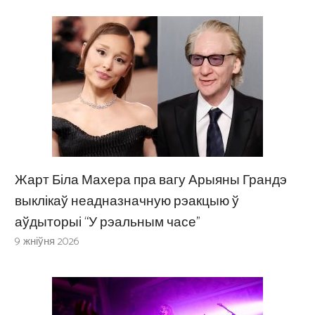
Жарт Біла Махера пра вагу Арыяны Грандэ
выклікаў неадназначную рэакцыю ў
аўдыторыі “У рэальным часе”
9 жніўня 2026