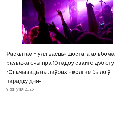
Расквітае «гуллівасць» шостага альбома,
разважаючы пра 10 гадоў свайго дэбюту:
«Спачываць на лаўрах ніколі не было ў
парадку дня»
9 жніўня 2026