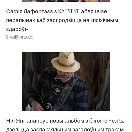
Сафія Лафортэза з KATSEYE абвяшчае
перапынак, каб засяродзіцца на «псіхічным
здароўі»
8 жніўня 2026
Ніл Янг анансуе новы альбом з Chrome Hearts,
дзеліцца заспакаяльным загалоўным трэкам