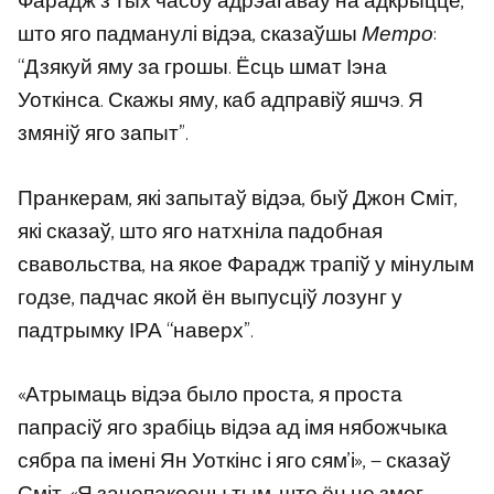
Фарадж з тых часоў адрэагаваў на адкрыццё,
што яго падманулі відэа, сказаўшы
Метро
:
“Дзякуй яму за грошы. Ёсць шмат Іэна
Уоткінса. Скажы яму, каб адправіў яшчэ. Я
змяніў яго запыт”.
Пранкерам, які запытаў відэа, быў Джон Сміт,
які сказаў, што яго натхніла падобная
свавольства, на якое Фарадж трапіў у мінулым
годзе, падчас якой ён выпусціў лозунг у
падтрымку ІРА “наверх”.
«Атрымаць відэа было проста, я проста
папрасіў яго зрабіць відэа ад імя нябожчыка
сябра па імені Ян Уоткінс і яго сям’і», — сказаў