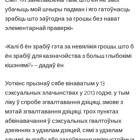
Сміт. «Я занепакоены тым, што ён не змог
убачыць мой шчыры падман і яго гатоўнасць
зрабіць што заўгодна за грошы без нават
элементарнай праверкі».
«Калі б ён зрабіў гэта за невялікія грошы, што б
ён зрабіў для казначэйства з больш глыбокімі
кішэнямі?» — дадаў ён.
Уоткінс прызнаў сябе вінаватым у 13
сэксуальных злачынствах у 2013 годзе, у тым
ліку ў спробе згвалтавання дзіцяці, змове з
мэтай згвалтавання дзіцяці, трох пунктах
абвінавачання ў сэксуальных гвалтоўных
дзеяннях з удзелам дзяцей, сямі з удзелам
здымкі, вырабу або захоўвання непрыстойных