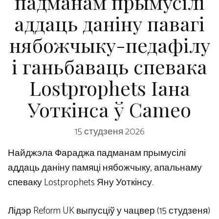
падманам прымусілі
аддаць даніну павагі
нябожчыку-педафілу
і ганьбаваць спевака
Lostprophets Іана
Уоткінса ў Cameo
15 студзеня 2026
Найджэла Фараджа падманам прымусілі
аддаць даніну памяці нябожчыку, апальнаму
спеваку Lostprophets Яну Уоткінсу.
Лідэр Reform UK выпусціў у чацвер (15 студзеня)