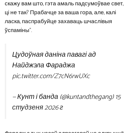
скажу вам што, гэта амаль падсумоўвае свет,
ці не так? Прабачце за ваша гора, але, калі
ласка, паспрабуйце захаваць шчаслівыя
ўспаміны”.
Цудоўная даніна павагі ад
Найджэла Фараджа
pic.twitter.com/Z7cN6rwUXc
— Кунт і банда (@kuntandthegang)
15
студзеня 2026 г