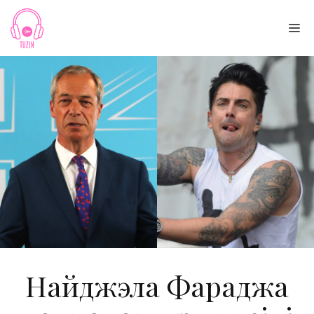
Skip
to
Me
content
Найджэла Фараджа