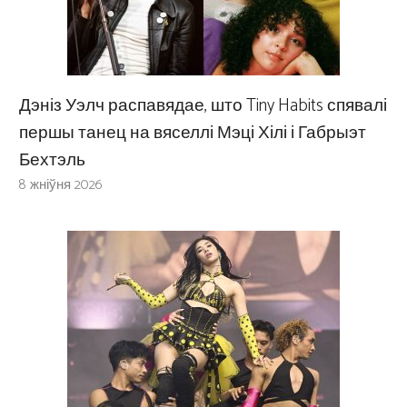
Дэніз Уэлч распавядае, што Tiny Habits спявалі
першы танец на вяселлі Мэці Хілі і Габрыэт
Бехтэль
8 жніўня 2026