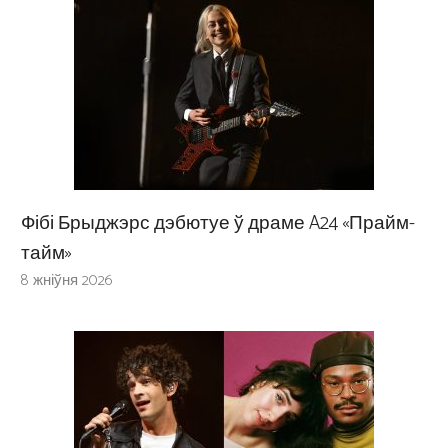
Фібі Брыджэрс дэбютуе ў драме A24 «Прайм-
тайм»
8 жніўня 2026