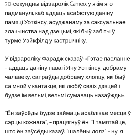
30-секундны відэаролік Cameo, у якім яго
падманулі, каб аддаць асабістую даніну
памяці Уоткінсу, асуджанаму за сэксуальнае
злачынства над дзецьмі, які быў забіты ў
турме Уэйкфілд у кастрычніку.
У відэароліку Фарадж сказаў: «Гэтае пасланне
– аддаць даніну павагі Яну Уоткінсу, добраму
чалавеку, сапраўды добраму хлопцу, які быў
са мной у кантакце, які любіў сваіх дзяцей і
будзе ім вельмі, вельмі сумаваць назаўжды».
“Ён заўсёды будзе займаць асаблівае месца ў
сэрцы кожнага”, – працягнуў ён. “І памятайце,
што ён заўсёды казаў: “шалёны лолз” – ну, я