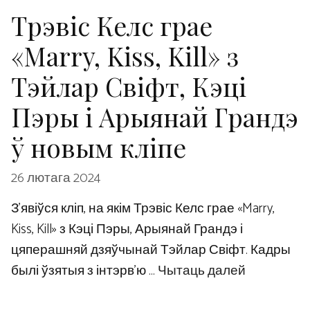
Трэвіс Келс грае
«Marry, Kiss, Kill» з
Тэйлар Свіфт, Кэці
Пэры і Арыянай Грандэ
ў новым кліпе
26 лютага 2024
З’явіўся кліп, на якім Трэвіс Келс грае «Marry,
Kiss, Kill» з Кэці Пэры, Арыянай Грандэ і
цяперашняй дзяўчынай Тэйлар Свіфт. Кадры
былі ўзятыя з інтэрв’ю …
Чытаць далей