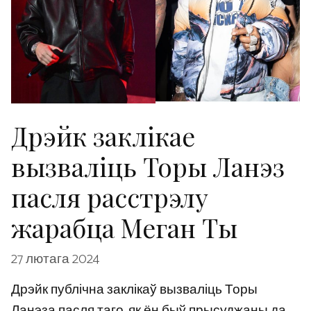
Дрэйк заклікае
вызваліць Торы Ланэз
пасля расстрэлу
жарабца Меган Ты
27 лютага 2024
Дрэйк публічна заклікаў вызваліць Торы
Ланэза пасля таго, як ён быў прысуджаны да