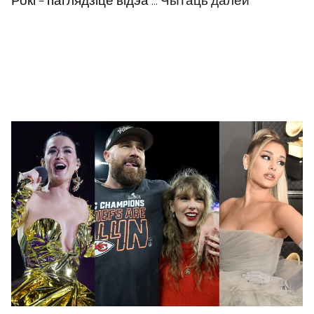
Рокі – паглядзіце відэа …
Чытаць далей