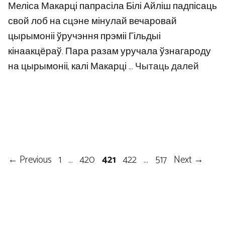
Меліса Макарці папрасіла Білі Айліш падпісаць
свой лоб на сцэне мінулай вечаровай
цырымоніі ўручэння прэміі Гільдыі
кінаакцёраў. Пара разам уручала ўзнагароду
на цырымоніі, калі Макарці …
Чытаць далей
Page
Page
Page
Page
Page
←
Previous
1
…
420
421
422
…
517
Next
→