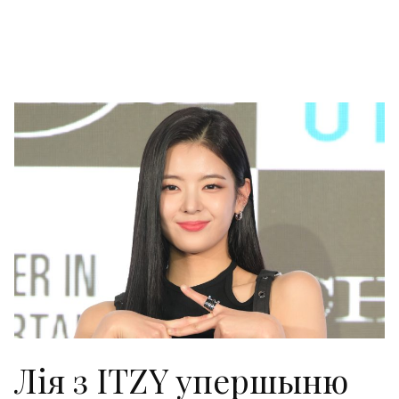
Лія з ITZY упершыню