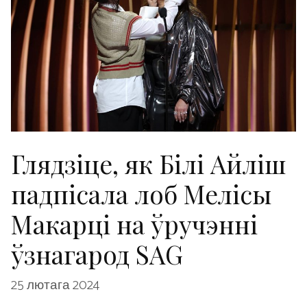
Глядзіце, як Білі Айліш
падпісала лоб Мелісы
Макарці на ўручэнні
ўзнагарод SAG
25 лютага 2024