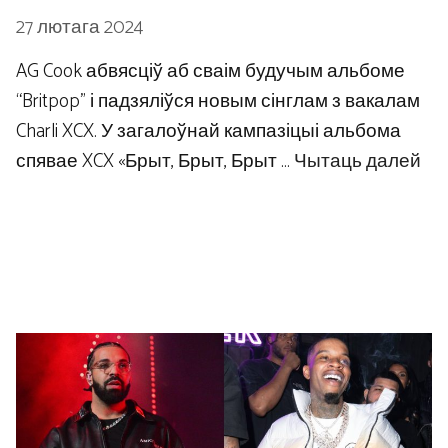
27 лютага 2024
AG Cook абвясціў аб сваім будучым альбоме
“Britpop” і падзяліўся новым сінглам з вакалам
Charli XCX. У загалоўнай кампазіцыі альбома
спявае XCX «Брыт, Брыт, Брыт …
Чытаць далей