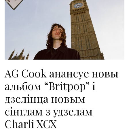
AG Cook анансуе новы
альбом “Britpop” і
дзеліцца новым
сінглам з удзелам
Charli XCX