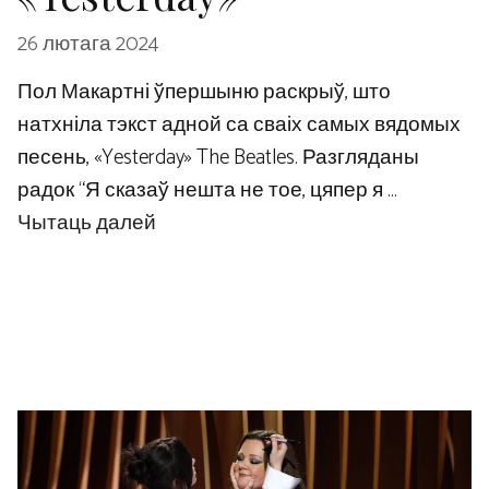
26 лютага 2024
Пол Макартні ўпершыню раскрыў, што
натхніла тэкст адной са сваіх самых вядомых
песень, «Yesterday» The Beatles. Разгляданы
радок “Я сказаў нешта не тое, цяпер я …
Чытаць далей