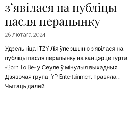
з’явілася на публіцы
пасля перапынку
26 лютага 2024
Удзельніца ITZY Лія ўпершыню з’явілася на
публіцы пасля перапынку на канцэрце гурта
«Born To Be» у Сеуле ў мінулыя выхадныя.
Дзявочая група JYP Entertainment правяла …
Чытаць далей