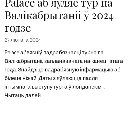
Palace аб’яўляе тур па
Вялікабрытаніі ў 2024
годзе
27 лютага 2024
Palace абвясціў падрабязнасці турнэ па
Вялікабрытаніі, запланаванага на канец гэтага
года. Знайдзіце падрабязную інфармацыю аб
білеце ніжэй. Даты з’яўляюцца пасля
інтымнага выступу гурта ў лонданскім …
Чытаць далей