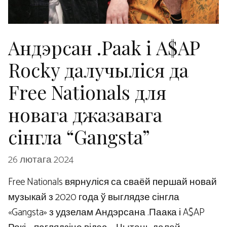
Андэрсан .Paak і A$AP
Rocky далучыліся да
Free Nationals для
новага джазавага
сінгла “Gangsta”
26 лютага 2024
Free Nationals вярнуліся са сваёй першай новай
музыкай з 2020 года ў выглядзе сінгла
«Gangsta» з удзелам Андэрсана .Паака і A$AP