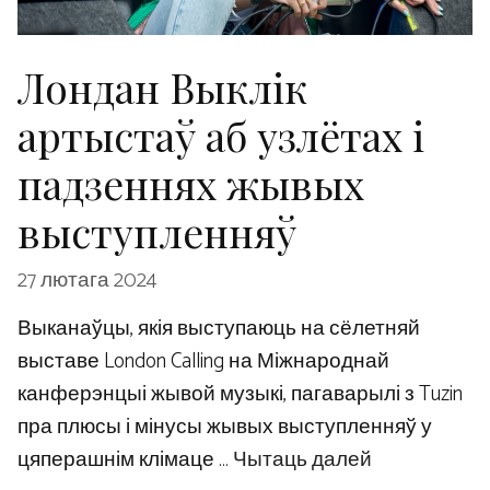
Лондан Выклік
артыстаў аб узлётах і
падзеннях жывых
выступленняў
27 лютага 2024
Выканаўцы, якія выступаюць на сёлетняй
выставе London Calling на Міжнароднай
канферэнцыі жывой музыкі, пагаварылі з Tuzin
пра плюсы і мінусы жывых выступленняў у
цяперашнім клімаце …
Чытаць далей