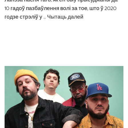
10 гадоў пазбаўлення волі за тое, што ў 2020
годзе стрэліў у …
Чытаць далей