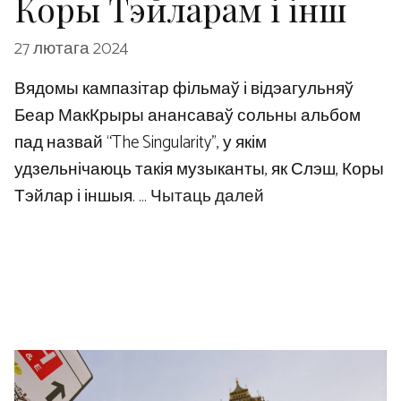
Коры Тэйларам і інш
27 лютага 2024
Вядомы кампазітар фільмаў і відэагульняў
Беар МакКрыры анансаваў сольны альбом
пад назвай “The Singularity”, у якім
удзельнічаюць такія музыканты, як Слэш, Коры
Тэйлар і іншыя. …
Чытаць далей