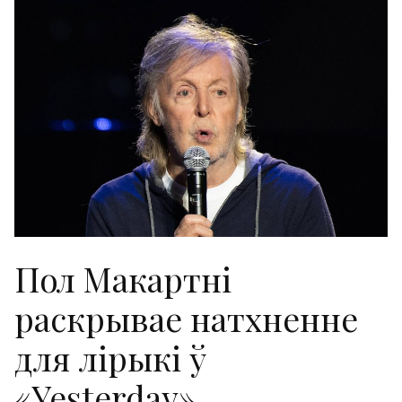
Пол Макартні
раскрывае натхненне
для лірыкі ў
«Yesterday»