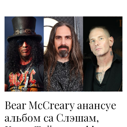
Bear McCreary анансуе
альбом са Слэшам,