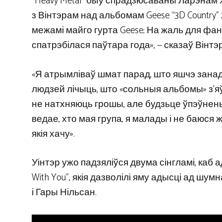
“Heavy Metal” быў спрадзюсаваны Ларэнам Х
з Вінтэрам над альбомам Geese “3D Country”
межамі майго гурта Geese; На жаль для фан
спатрэбілася паўтара года», — сказаў Вінтэр
«Я атрымліваў шмат парад, што яшчэ занадт
людзей лічыць, што «сольныя альбомы» з’яў
не натхняюць грошы, але будзьце ўпэўнены
ведае, хто мая група, я малады і не баюся 
якія хачу».
Уінтэр ужо падзяліўся двума сінгламі, каб а
With You”, якія дазволілі яму адысці ад шум
і Гары Нільсан.