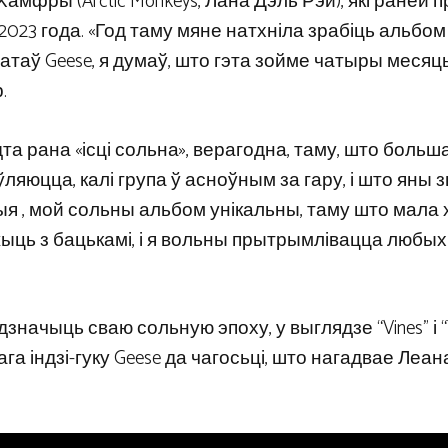
амфры (Arctic Monkeys, Лана Дэль Рэй), які раней 
 2023 года. «Год таму мяне натхніла зрабіць альбом
атаў Geese, я думаў, што гэта зойме чатыры месяцы
.
а рана «ісці сольна», верагодна, таму, што больш
ляюцца, калі група ў асноўным за гару, і што яны
я , мой сольны альбом унікальны, таму што мала 
жыць з бацькамі, і я вольны прытрымлівацца любых 
дзначыць сваю сольную эпоху, у выглядзе “Vines” і “T
нага індзі-гуку Geese да чагосьці, што нагадвае Леа