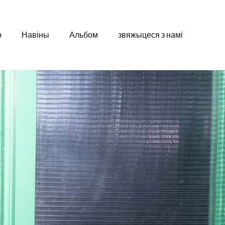
ю
Навіны
Альбом
звяжыцеся з намі