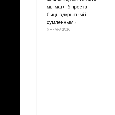
мы маглі б проста
быць адкрытымі і
сумленнымі»
5 жніўня 2026