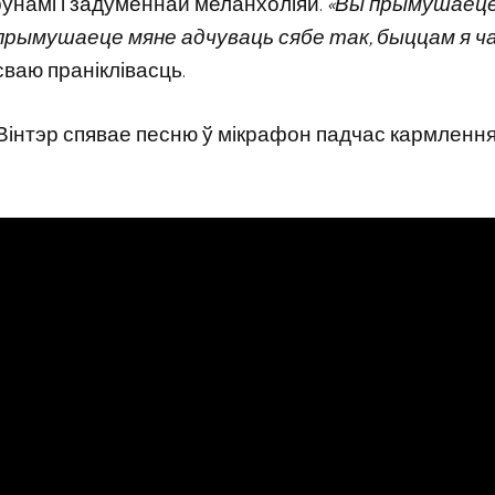
унамі і задуменнай меланхоліяй.
«Вы прымушаеце
 прымушаеце мяне адчуваць сябе так, быццам я ч
ваю праніклівасць.
 Вінтэр спявае песню ў мікрафон падчас кармленн