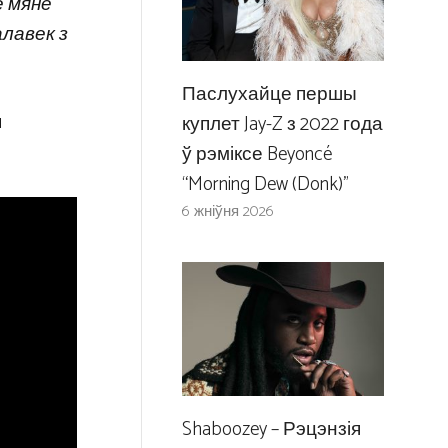
 мяне
алавек з
Паслухайце першы
я
куплет Jay-Z з 2022 года
ў рэміксе Beyoncé
“Morning Dew (Donk)”
6 жніўня 2026
Shaboozey – Рэцэнзія