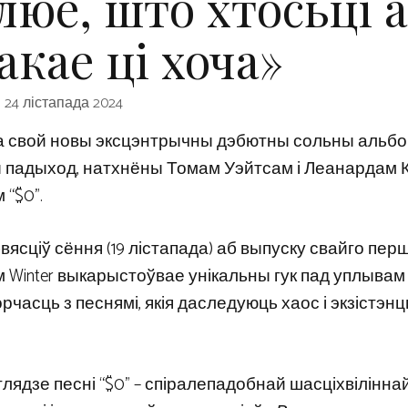
люе, што хтосьці 
акае ці хоча»
24 лістапада 2024
 свой новы эксцэнтрычны дэбютны сольны альбом
ны падыход, натхнёны Томам Уэйтсам і Леанардам 
 “$0”.
ясціў сёння (19 лістапада) аб выпуску свайго пер
якім Winter выкарыстоўвае унікальны гук пад уплыва
рчасць з песнямі, якія даследуюць хаос і экзістэн
лядзе песні “$0” – спіралепадобнай шасціхвілінна