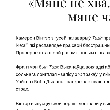
«Мяне не хва
мяне ч
Камерон Вінтэр з гусей пагаварыў
Tuzin
пра
Metal”, які распавядае пра свой бясстраш
Праверце гэта ніжэй разам з новым сінглам
Франтмэн был
Tuzin
Выканаўца вокладкі абв
сольнага лонгплэя – запісу з 10 трэкаў, у 
Уэйтса і Боба Дылана і раскрывае сваю тво
страх.
Вінтэр выпусціў свой першы лонгплэй у выг