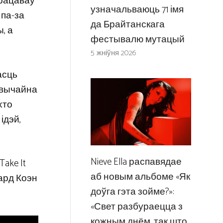
працаваў
узначальваюць 71 імя
 па-за
да Брайтанскага
, а
фестывалю мутацый
5 жніўня 2026
асць
 звычайна
хто
ідэй,
Nieve Ella распавядае
ake It
аб новым альбоме «Як
нард Коэн
доўга гэта зойме?»:
«Свет разбураецца з
кожным днём, так што