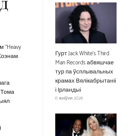
ад
 “Heavy
Гурт Jack White’s Third
Коэнам.
Man Records абвяшчае
тур па ўсплывальных
крамах Вялікабрытаніі
шага
і Ірландыі
м Тома
6 жніўня 2026
цыял
й