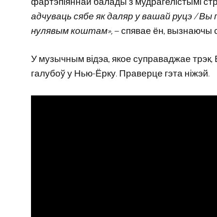
фартэпіяннай балады з мудрагелістымі стр
адчуваць сябе як даляр у вашай руцэ / Вы
нулявым коштам»,
— спявае ён, вызнаючы с
У музычным відэа, якое суправаджае трэк,
галубоў у Нью-Ёрку. Праверце гэта ніжэй.