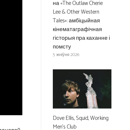
на «The Outlaw Cherie
Lee & Other Western
Tales»: амбіцыйная
кінематаграфічная
гісторыя пра каханне і
помсту
5 жніўня 2026
Dove Ellis, Squid, Working
Men’s Club