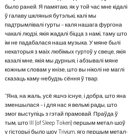
было раней. Я памятаю, як у той час мне кідалі
ў галаву шкляныя бутэлькі, калі мы
падтрымлівалі гурты – каля нашага фургона
чакалі людзі, якія жадалі біцца з намі, таму што
ім не падабалася наша музыка. У мяне былі
некаторыя з маіх любімых гуртоў у свеце, якія
казалі мне, якія мы дурныя, і абзывалі мяне
кожным словам у кнізе, што вы ніколі не маглі
сказаць каму-небудзь сёння ў твар.
“Яна, на жаль, усё яшчэ існуе, і добра, што яна
зменшылася – і для нас я вельмі рады, што
змог выступіць з гэтай прамовай. Праўда ў
тым, што III [of Sleep Token] першым метал-шоў
у гісторыі было шоу Trivium, яго першым метал-