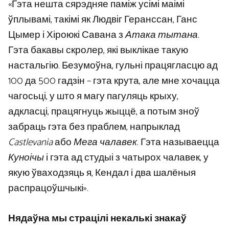
«Гэта нешта сярэдняе паміж усімі маімі
ўплывамі, такімі як Людвіг Геранссан, Ганс
Цымер і Хіроюкі Савана з
Атака тытана
.
Гэта бакавы скролер, які выклікае такую ​​
настальгію. Безумоўна, гульні працягласцю ад
100 да 500 гадзін – гэта крута, але мне хочацца
чагосьці, у што я магу пагуляць крыху,
адкласці, працягнуць жыццё, а потым зноў
забраць гэта без праблем, напрыклад
Castlevania
або
Мега чалавек
. Гэта называецца
Куноічы
і гэта ад студыі з чатырох чалавек, у
якую ўваходзяць я, Кендал і два шалёныя
распрацоўшчыкі».
Нядаўна мы страцілі некалькі знакаў