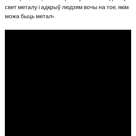
свет металу і адкрыў людзям вочы на ​​тое, якім
можа быць метал».