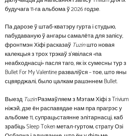
далучыцца да напісання і запісу Trivium для іх
будучага 11-га альбома ў 2026 годзе.
Па дарозе ў штаб-кватэру гурта і студыю,
пабудаваную ў ангары самалёта для запісу,
фронтмэн Хіфі расказаў
Tuzin
што новая
калекцыя з трох трэкаў з’явілася «па
неабходнасці» пасля таго, як іх сумесны тур з
Bullet For My Valentine разваліўся – тое, што яны
сцвярджалі, было цалкам рашэннем Bullet.
Выезд
Tuzin’
Размаўляем з Мэтам Хіфі з Trivium
ніжэй, дзе ён распавядае нам пра прагрэс у
альбоме 11, супрацьстаянне элітарнасці, каб
зрабіць Sleep Token метал-гуртом, страту Озі
Осбарна і адчуванне, што ён у фільме