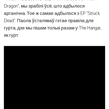
Dragon”, мы зрабілі ўсё, што адбылося
арганічна. Тое ж самае адбылося з EP “Struck
Dead”. Паола ўсталяваў гэтае правіла для
гурта, дзе мы пішам толькі разам у The Hangar,
як гурт.