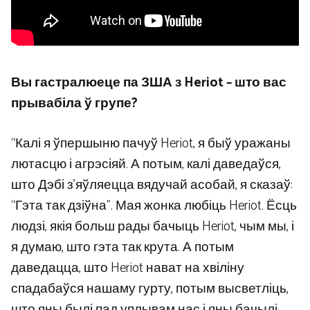
Вы гастралюеце па ЗША з Heriot – што вас
прывабіла ў групе?
“Калі я ўпершыню пачуў Heriot, я быў уражаны
лютасцю і агрэсіяй. А потым, калі даведаўся,
што Дэбі з’яўляецца вядучай асобай, я сказаў:
“Гэта так дзіўна”. Мая жонка любіць Heriot. Ёсць
людзі, якія больш рады бачыць Heriot, чым мы, і
я думаю, што гэта так крута. А потым
даведацца, што Heriot нават на хвіліну
спадабаўся нашаму гурту, потым высветліць,
што яны былі пад уплывам нас і яны бачылі