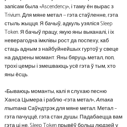
запісам была «Ascendency», і таму ён вырас з
Trivium. Для мяне метал — гэта стаўленне, гэта
стыль жыцця. Я бачыў, адкуль узяліся Sleep
Token. Я бачыў працу, якую яны выканалі, і іх
неверагодна імклівы рост да поспеху, каб
стаць адным з найбуйнейшых гуртоў у свеце
на дадзены момант. Яны бяруць метал, поп,
трохі цемры і змешваюць усё гэта ў тым, хто
яны ёсць.
«Бываюць моманты, калі я слухаю песню
Ханса Цымера і раблю «гэта метал»,
Атака
тытана
Саўндтрэк для мяне метал. Метал –
гэта пачуццё, гэта стан душы. Падабаецца вам
гэта ці не, Sleep Token прывёў больш людзей у