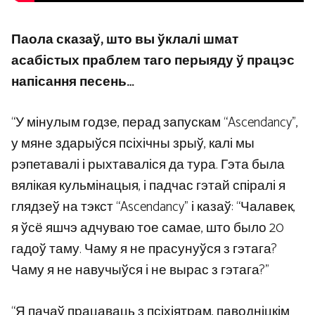
Паола сказаў, што вы ўклалі шмат
асабістых праблем таго перыяду ў працэс
напісання песень…
“У мінулым годзе, перад запускам “Ascendancy”,
у мяне здарыўся псіхічны зрыў, калі мы
рэпетавалі і рыхтаваліся да тура. Гэта была
вялікая кульмінацыя, і падчас гэтай спіралі я
глядзеў на тэкст “Ascendancy” і казаў: “Чалавек,
я ўсё яшчэ адчуваю тое самае, што было 20
гадоў таму. Чаму я не прасунуўся з гэтага?
Чаму я не навучыўся і не вырас з гэтага?”
“Я пачаў працаваць з псіхіятрам, паводніцкім