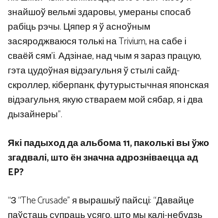
знайшоў вельмі здаровы, умераны спосаб
рабіць рэчы. Цяпер я ў асноўным
засяроджваюся толькі на Trivium, на сабе і
сваёй сям’і. Адзінае, над чым я зараз працую,
гэта цудоўная відэагульня ў стылі сайд-
скроллер, кіберпанк, футурыстычная японская
відэагульня, якую ствараем мой сябар, я і два
дызайнеры”.
Які падыход да альбома 11, паколькі вы ўжо
згадвалі, што ён значна адрозніваецца ад
EP?
“З “The Crusade” я вырашыў пайсці: “Давайце
паўстаць супраць усяго, што мы калі-небудзь