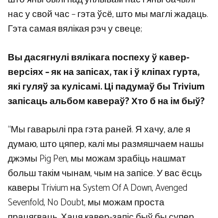
нас у свой час – гэта ўсё, што мы маглі жадаць.
Гэта самая вялікая рэч у свеце;
Вы дасягнулі вялікага поспеху ў кавер-
версіях – як на запісах, так і ў кліпах гурта,
які гуляў за кулісамі. Ці падумаў бы Trivium
запісаць альбом кавераў? Хто б на ім быў?
“Мы гаварылі пра гэта раней. Я хачу, але я
думаю, што цяпер, калі мы размяшчаем нашы
джэмы Pig Pen, мы можам зрабіць нашмат
больш такім чынам, чым на запісе. У вас ёсць
каверы Trivium на System Of A Down, Avenged
Sevenfold, No Doubt, мы можам проста
працягваць. Хаця кавер-запіс быў бы супер