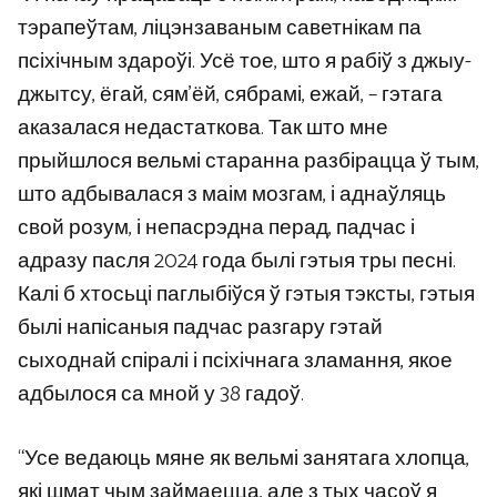
тэрапеўтам, ліцэнзаваным саветнікам па
псіхічным здароўі. Усё тое, што я рабіў з джыу-
джытсу, ёгай, сям’ёй, сябрамі, ежай, – гэтага
аказалася недастаткова. Так што мне
прыйшлося вельмі старанна разбірацца ў тым,
што адбывалася з маім мозгам, і аднаўляць
свой розум, і непасрэдна перад, падчас і
адразу пасля 2024 года былі гэтыя тры песні.
Калі б хтосьці паглыбіўся ў гэтыя тэксты, гэтыя
былі напісаныя падчас разгару гэтай
сыходнай спіралі і псіхічнага зламання, якое
адбылося са мной у 38 гадоў.
“Усе ведаюць мяне як вельмі занятага хлопца,
які шмат чым займаецца, але з тых часоў я