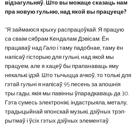
відэагульняў. Што вы можаце сказаць нам
пра новую гульню, над якой вы працуеце?
“Я займаюся крыху распрацоўкай. Я працую
са сваім сябрам Кендалам Дэвісам. Ён
працаваў над
Гало
і таму падобнае, таму ён
напісаў гісторыю для гульні, над якой мы
працуем, але я хацеў бы прапанаваць яму
некалькі ідэй. Што тычыцца ачкоў, то толькі для
гэтай гульні я напісаў 95 песень за апошнія
тры гады, якія мы павінны ўпарадкаваць да 30.
Гэта сумесь электронікі, індастрыяла, металу,
традыцыйнай японскай музыкі, дзіўных трэп-
рытмаў і ўсіх гэтых дзіўных элементаў.