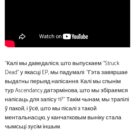
“Калі мы даведаліся, што выпускаем “Struck
Dead” у якасці EP, мы падумалі: “Гэта завяршае
выдатны перыяд напісання. Калі мы спынім
тур Ascendancy датэрмінова, што мы збіраемся
напісаць для запісу 11?” Такім чынам, мы трапілі
ў пакой, і ўсё, што мы пісалі з такой
ментальнасцю, у канчатковым выніку стала
чымсьці зусім іншым.