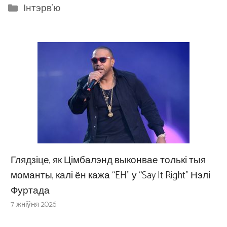
Categories
Інтэрв'ю
Глядзіце, як Цімбалэнд выконвае толькі тыя
моманты, калі ён кажа “EH” у “Say It Right” Нэлі
Фуртада
7 жніўня 2026