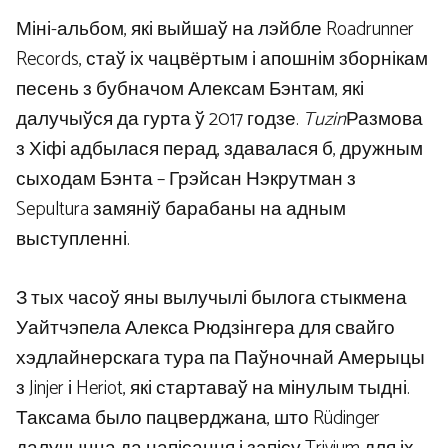
Міні-альбом, які выйшаў на лэйбле Roadrunner
Records, стаў іх чацвёртым і апошнім зборнікам
песень з бубначом Алексам Бэнтам, які
далучыўся да гурта ў 2017 годзе.
Tuzin
Размова
з Хіфі адбылася перад, здавалася б, дружным
сыходам Бэнта – Грэйсан Нэкрутман з
Sepultura замяніў барабаны на адным
выступленні.
З тых часоў яны вылучылі былога стыкмена
Уайтчэпела Алекса Рюдзінгера для свайго
хэдлайнерскага тура па Паўночнай Амерыцы
з Jinjer і Heriot, які стартаваў на мінулым тыдні.
Таксама было пацверджана, што Rüdinger