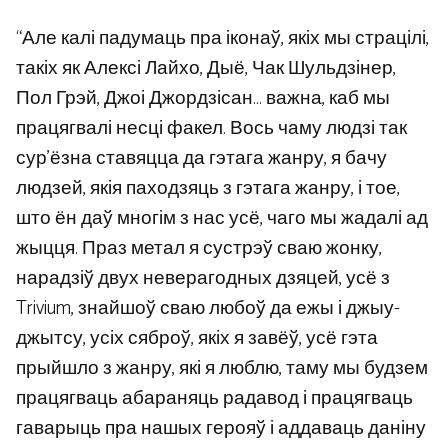
“Але калі падумаць пра іконаў, якіх мы страцілі,
такіх як Алексі Лайхо, Дыё, Чак Шульдзінер,
Пол Грэй, Джоі Джордзісан… важна, каб мы
працягвалі несці факел. Вось чаму людзі так
сур’ёзна ставяцца да гэтага жанру, я бачу
людзей, якія паходзяць з гэтага жанру, і тое,
што ён даў многім з нас усё, чаго мы жадалі ад
жыцця. Праз метал я сустрэў сваю жонку,
нарадзіў двух неверагодных дзяцей, усё з
Trivium, знайшоў сваю любоў да ежы і джыу-
джытсу, усіх сяброў, якіх я завёў, усё гэта
прыйшло з жанру, які я люблю, таму мы будзем
працягваць абараняць радавод і працягваць
гаварыць пра нашых герояў і аддаваць даніну