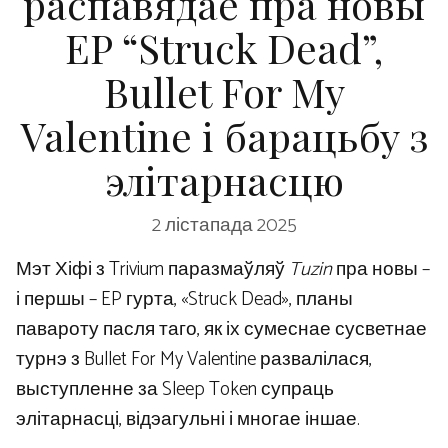
распавядае пра новы
EP “Struck Dead”,
Bullet For My
Valentine і барацьбу з
элітарнасцю
2 лістапада 2025
Мэт Хіфі з Trivium паразмаўляў
Tuzin
пра новы –
і першы – EP гурта, «Struck Dead», планы
павароту пасля таго, як іх сумеснае сусветнае
турнэ з Bullet For My Valentine развалілася,
выступленне за Sleep Token супраць
элітарнасці, відэагульні і многае іншае.