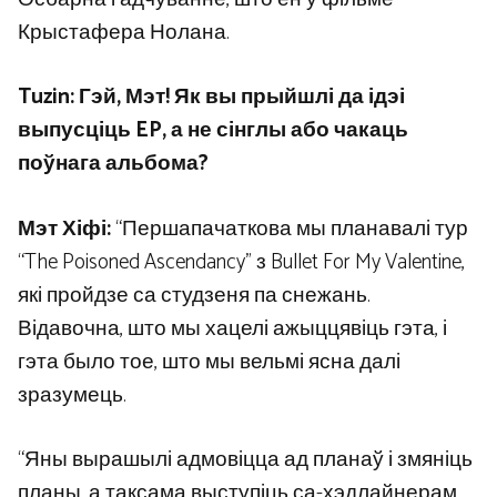
Крыстафера Нолана.
Tuzin: Гэй, Мэт! Як вы прыйшлі да ідэі
выпусціць EP, а не сінглы або чакаць
поўнага альбома?
Мэт Хіфі:
“Першапачаткова мы планавалі тур
“The Poisoned Ascendancy” з Bullet For My Valentine,
які пройдзе са студзеня па снежань.
Відавочна, што мы хацелі ажыццявіць гэта, і
гэта было тое, што мы вельмі ясна далі
зразумець.
“Яны вырашылі адмовіцца ад планаў і змяніць
планы, а таксама выступіць са-хэдлайнерам,