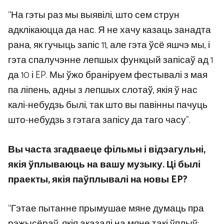
“На гэты раз мы выявілі, што сем струн
адклікаюцца да нас. Я не хачу казаць занадта
рана, як гучыць запіс 11, але гэта ўсё яшчэ мы, і
гэта спалучэнне лепшых функцый запісаў ад 1
да 10 і EP. Мы ўжо браніруем фестывалі з мая
па ліпень, адны з лепшых слотаў, якія ў нас
калі-небудзь былі, так што вы павінны пачуць
што-небудзь з гэтага запісу да таго часу”.
Вы часта згадваеце фільмы і відэагульні,
якія ўплываюць на вашу музыку. Ці былі
праекты, якія паўплывалі на новы EP?
“Гэтае пытанне прымушае мяне думаць пра
рэжысёраў, якія аказалі на мяне такі ўплыў: