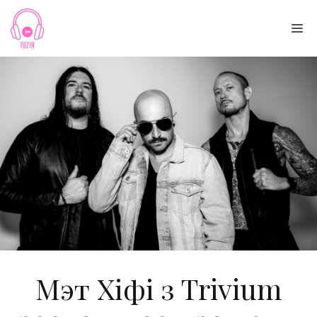
Skip
to
Me
content
Мэт Хіфі з Trivium