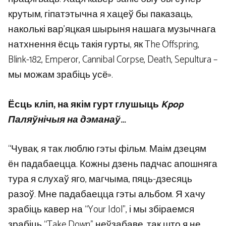
крутым, гіпатэтычна я хацеў бы паказаць,
наколькі вар’яцкая шырыня нашага музычнага
натхнення ёсць такія гурты, як The Offspring,
Blink-182, Emperor, Cannibal Corpse, Death, Sepultura –
мы можам зрабіць усё».
Ёсць кліп, на якім гурт глушыць
Kpop
Паляўнічыя на дэманаў
…
“Чувак, я так люблю гэты фільм. Маім дзецям
ён падабаецца. Кожны дзень падчас апошняга
тура я слухаў яго, магчыма, пяць-дзесяць
разоў. Мне падабаецца гэты альбом. Я хачу
зрабіць кавер на “Your Idol”, і мы збіраемся
зрабіць “Take Down” неўзабаве, так што я не