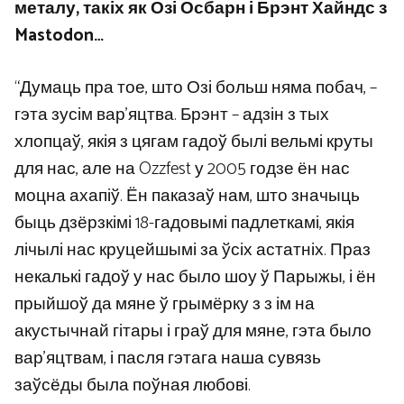
металу, такіх як Озі Осбарн і Брэнт Хайндс з
Mastodon…
“Думаць пра тое, што Озі больш няма побач, –
гэта зусім вар’яцтва. Брэнт – адзін з тых
хлопцаў, якія з цягам гадоў былі вельмі круты
для нас, але на Ozzfest у 2005 годзе ён нас
моцна ахапіў. Ён паказаў нам, што значыць
быць дзёрзкімі 18-гадовымі падлеткамі, якія
лічылі нас круцейшымі за ўсіх астатніх. Праз
некалькі гадоў у нас было шоу ў Парыжы, і ён
прыйшоў да мяне ў грымёрку з з ім на
акустычнай гітары і граў для мяне, гэта было
вар’яцтвам, і пасля гэтага наша сувязь
заўсёды была поўная любові.