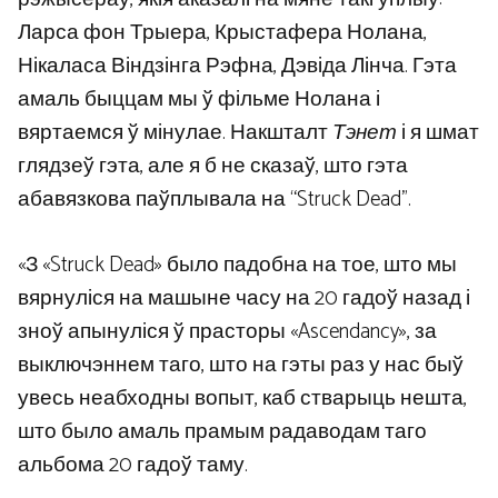
Ларса фон Трыера, Крыстафера Нолана,
Нікаласа Віндзінга Рэфна, Дэвіда Лінча. Гэта
амаль быццам мы ў фільме Нолана і
вяртаемся ў мінулае. Накшталт
Тэнет
і я шмат
глядзеў гэта, але я б не сказаў, што гэта
абавязкова паўплывала на “Struck Dead”.
«З «Struck Dead» было падобна на тое, што мы
вярнуліся на машыне часу на 20 гадоў назад і
зноў апынуліся ў прасторы «Ascendancy», за
выключэннем таго, што на гэты раз у нас быў
увесь неабходны вопыт, каб стварыць нешта,
што было амаль прамым радаводам таго
альбома 20 гадоў таму.