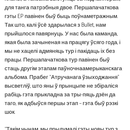
для танга патрэбныя двое. Першапачаткова
гэты EP павінен быў быць поўнаметражным.
Так што, калі ўсё здарылася з Bullet, нам
прыйшлося павярнуць. У нас была каманда,
якая была зачыненая на працягу ўсяго года, і
мы не хацелі адмяняць тур і пакідаць іх без
працы. Першапачаткова тур павінен быў
стаць другім этапам паўночнаамерыканскага
альбома. Прабег “Атручанага ўзыходжання”
высветліў, што яны ў прынцыпе не збіраліся
рабіць гэта прыкладна за тры-пяць дзён да
таго, як адбыўся першы этап – гэта быў рэзкі
шок.
“Такім чынам, мы прыдумалі гэты новы тур з