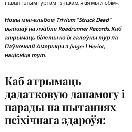
павагі гэтым гуртам і знакам, якія мы любім».
Новы міні-альбом Trivium “Struck Dead”
выйшаў на лэйбле Roadrunner Records. Каб
атрымаць білеты на іх галоўны тур па
Паўночнай Амерыцы з Jinger і Heriot,
націсніце тут.
Каб атрымаць
дадатковую дапамогу і
парады па пытаннях
псіхічнага здароўя: