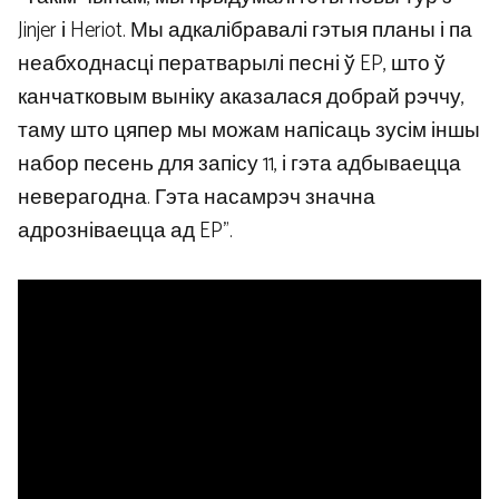
Jinjer і Heriot. Мы адкалібравалі гэтыя планы і па
неабходнасці ператварылі песні ў EP, што ў
канчатковым выніку аказалася добрай рэччу,
таму што цяпер мы можам напісаць зусім іншы
набор песень для запісу 11, і гэта адбываецца
неверагодна. Гэта насамрэч значна
адрозніваецца ад EP”.