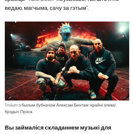
ведаю, магчыма, сачу за гэтым”.
Trivium з былым бубначом Алексам Бентам (крайні злева).
Крэдыт: Прэса
Вы займаліся складаннем музыкі для