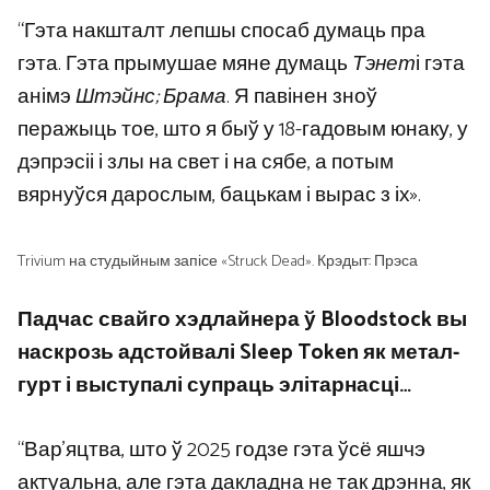
“Гэта накшталт лепшы спосаб думаць пра
гэта. Гэта прымушае мяне думаць
Тэнет
і гэта
анімэ
Штэйнс; Брама
. Я павінен зноў
перажыць тое, што я быў у 18-гадовым юнаку, у
дэпрэсіі і злы на свет і на сябе, а потым
вярнуўся дарослым, бацькам і вырас з іх».
Trivium на студыйным запісе «Struck Dead». Крэдыт: Прэса
Падчас свайго хэдлайнера ў Bloodstock вы
наскрозь адстойвалі Sleep Token як метал-
гурт і выступалі супраць элітарнасці…
“Вар’яцтва, што ў 2025 годзе гэта ўсё яшчэ
актуальна, але гэта дакладна не так дрэнна, як