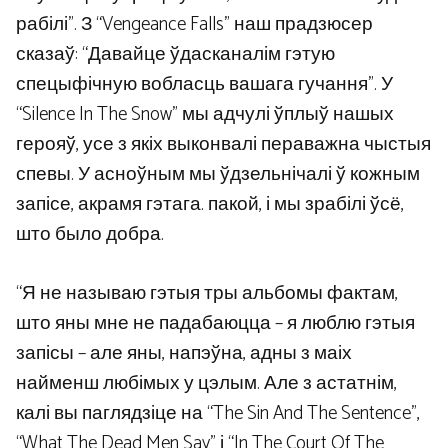
рабілі”. З “Vengeance Falls” наш прадзюсер
сказаў: “Давайце ўдасканалім гэтую
спецыфічную вобласць вашага гучання”. У
“Silence In The Snow” мы адчулі ўплыў нашых
герояў, усе з якіх выконвалі пераважна чыстыя
спевы. У асноўным мы ўдзельнічалі ў кожным
запісе, акрамя гэтага. пакой, і мы зрабілі ўсё,
што было добра.
“Я не называю гэтыя тры альбомы фактам,
што яны мне не падабаюцца – я люблю гэтыя
запісы – але яны, напэўна, адны з маіх
найменш любімых у цэлым. Але з астатнім,
калі вы паглядзіце на “The Sin And The Sentence”,
“What The Dead Men Say” і “In The Court Of The