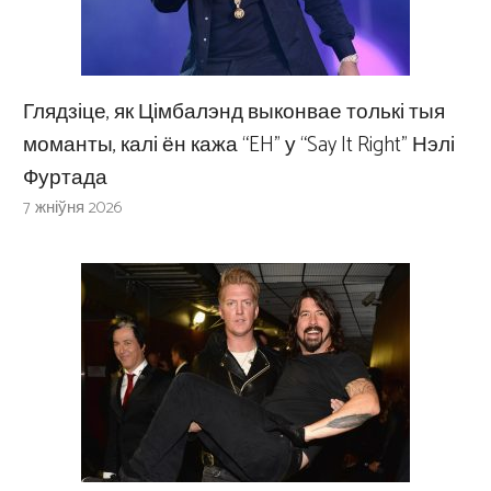
Глядзіце, як Цімбалэнд выконвае толькі тыя
моманты, калі ён кажа “EH” у “Say It Right” Нэлі
Фуртада
7 жніўня 2026