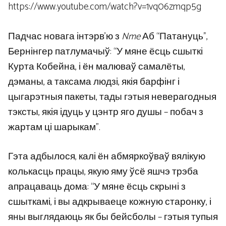
https://www.youtube.com/watch?v=1vq06zmqp5g
Падчас новага інтэрв’ю з
Nme
Аб “Патануць”,
Бернінгер патлумачыў: “У мяне ёсць сшыткі
Курта Кобейна, і ён малюваў самалёты,
дэманы, а таксама людзі, якія барфінг і
цыгарэтныя пакеты, тады гэтыя неверагодныя
тэксты, якія ідуць у цэнтр яго душы – побач з
жартам ці шарыкам”.
Гэта адбылося, калі ён абмяркоўваў вялікую
колькасць працы, якую яму ўсё яшчэ трэба
апрацаваць дома: “У мяне ёсць скрыні з
сшыткамі, і вы адкрываеце кожную старонку, і
яны выглядаюць як бы бейсболы – гэтыя тупыя