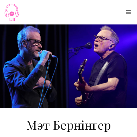
Skip
to
Me
content
Мэт Бернінгер