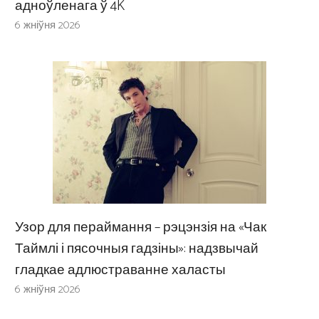
адноўленага ў 4K
6 жніўня 2026
Узор для пераймання – рэцэнзія на «Чак
Таймлі і пясочныя гадзіны»: надзвычай
гладкае адлюстраванне халасты
6 жніўня 2026