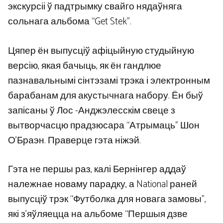
экскурсіі ў падтрымку свайго нядаўняга
сольнага альбома “Get Stek”.
Цяпер ён выпусціў афіцыйную студыйную
версію, якая бачыць, як ён гандлюе
пазнавальнымі сінтэзамі трэка і электронным
барабанам для акустычнага набору. Ён быў
запісаны ў Лос -Анджэлесскім свеце з
вытворчасцю прадзюсара “Атрымаць” Шон
О’Браэн. Праверце гэта ніжэй.
Гэта не першы раз, калі Бернінгер аддаў
належнае новаму парадку, а National раней
выпусціў трэк “Футболка для новага замовы”,
які з’яўляецца на альбоме “Першыя дзве