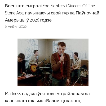
Вось што сыгралі Foo Fighters і Queens Of The
Stone Age, пачынаючы свой тур па Паўночнай
Амерыцы ў 2026 годзе
6 жніўня 2026
Madness падзяліўся новым трэйлерам да
класічнага фільма «Вазьмі ці пакінь»,