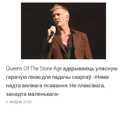
Queens Of The Stone Age адкрываюць уласную
гарачую лінію для падачы скаргаў: «Няма
надта вялікага псавання. Не плаксівага,
занадта маленькага»
6 жніўня 2026