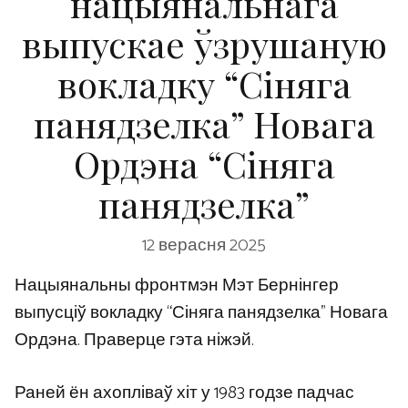
нацыянальнага
выпускае ўзрушаную
вокладку “Сіняга
панядзелка” Новага
Ордэна “Сіняга
панядзелка”
12 верасня 2025
Нацыянальны фронтмэн Мэт Бернінгер
выпусціў вокладку “Сіняга панядзелка” Новага
Ордэна. Праверце гэта ніжэй.
Раней ён ахопліваў хіт у 1983 годзе падчас