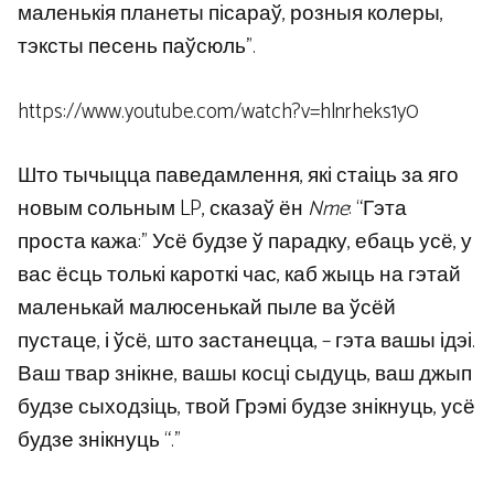
маленькія планеты пісараў, розныя колеры,
тэксты песень паўсюль”.
https://www.youtube.com/watch?v=hlnrheks1y0
Што тычыцца паведамлення, які стаіць за яго
новым сольным LP, сказаў ён
Nme
: “Гэта
проста кажа:” Усё будзе ў парадку, ебаць усё, у
вас ёсць толькі кароткі час, каб жыць на гэтай
маленькай малюсенькай пыле ва ўсёй
пустаце, і ўсё, што застанецца, – гэта вашы ідэі.
Ваш твар знікне, вашы косці сыдуць, ваш джып
будзе сыходзіць, твой Грэмі будзе знікнуць, усё
будзе знікнуць “.”