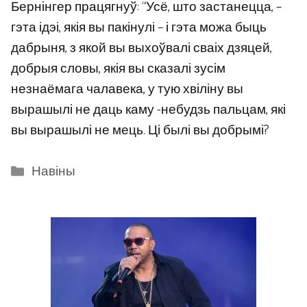
Бернінгер працягнуў: “Усё, што застанецца, –
гэта ідэі, якія вы пакінулі – і гэта можа быць
дабрыня, з якой вы выхоўвалі сваіх дзяцей,
добрыя словы, якія вы сказалі зусім
незнаёмага чалавека, у тую хвіліну вы
вырашылі не даць каму -небудзь пальцам, які
вы вырашылі не мець. Ці былі вы добрымі?
Categories
Навіны