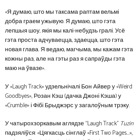
«Я думаю, што мы таксама раптам вельмі
добра граем ужывую. Я думаю, што гэта
лепшыя шоу, якія мы калі-небудзь гралі. Усё
гэта проста адчуваецца, здаецца, што гэта
новая глава. Я ведаю, магчыма, мы кажам гэта
кожны раз, але на гэты раз я сапраўды гэта
маю на ўвазе».
У «Laugh Track» удзельнічалі Бон Айвер у «Weird
Goodbyes», Розан Кэш (дачка Джоні Кэша) у
«Crumble» і Фібі Брыджэрс у загалоўным трэку.
У чатырохзоркавым аглядзе “Laugh Track”
Tuzin
падзяліўся: «Цягкасць сінглаў «First Two Pages…»,