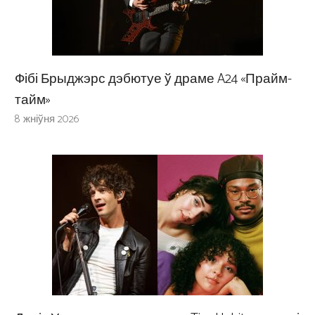
Фібі Брыджэрс дэбютуе ў драме A24 «Прайм-
тайм»
8 жніўня 2026