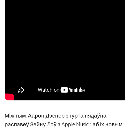
Між тым, Аарон Дэснер з гурта нядаўна
распавёў Зейну Лоў з Apple Music 1 аб іх новым