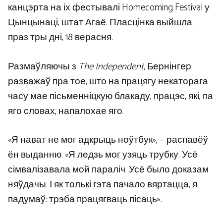
канцэрта на іх фестывалі Homecoming Festival у
Цынцынаці, штат Агаё. Пласцінка выйшла
праз тры дні, 18 верасня.
Размаўляючы з
The Independent,
Бернінгер
разважаў пра тое, што на працягу некаторага
часу мае пісьменніцкую блакаду, працэс, які, па
яго словах, напалохае яго.
«Я нават не мог адкрыць ноўтбук», — распавёў
ён выданню. «Я ледзь мог узяць трубку. Усё
сімвалізавала мой параліч. Усё было доказам
няўдачы. І як толькі гэта пачало вяртацца, я
падумаў: трэба працягваць пісаць».