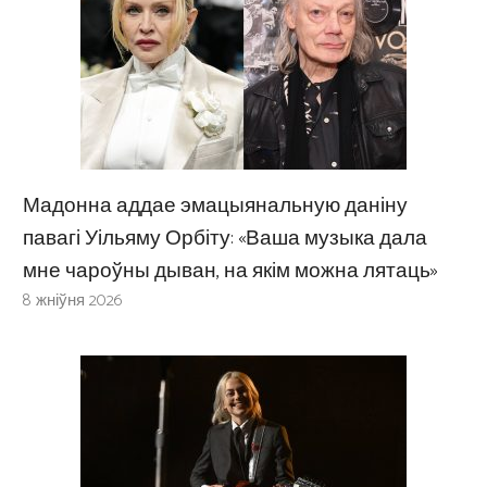
Мадонна аддае эмацыянальную даніну
павагі Уільяму Орбіту: «Ваша музыка дала
мне чароўны дыван, на якім можна лятаць»
8 жніўня 2026