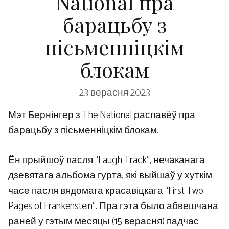
National пра
барацьбу з
пісьменніцкім
блокам
23 верасня 2023
Мэт Бернінгер з The National распавёў пра
барацьбу з пісьменніцкім блокам.
Ён прыйшоў пасля “Laugh Track”, нечаканага
дзевятага альбома гурта, які выйшаў у хуткім
часе пасля вядомага красавіцкага “First Two
Pages of Frankenstein”. Пра гэта было абвешчана
раней у гэтым месяцы (15 верасня) падчас