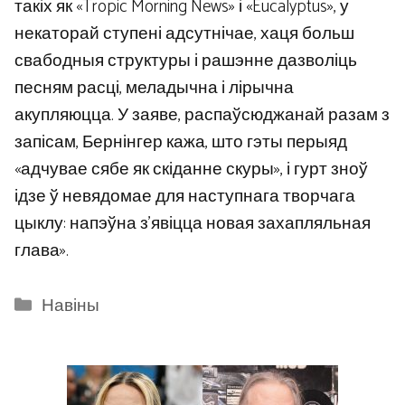
такіх як «Tropic Morning News» і «Eucalyptus», у
некаторай ступені адсутнічае, хаця больш
свабодныя структуры і рашэнне дазволіць
песням расці, меладычна і лірычна
акупляюцца. У заяве, распаўсюджанай разам з
запісам, Бернінгер кажа, што гэты перыяд
«адчувае сябе як скіданне скуры», і гурт зноў
ідзе ў невядомае для наступнага творчага
цыклу: напэўна з’явіцца новая захапляльная
глава».
Categories
Навіны