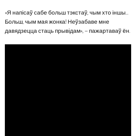
«Я напісаў сабе больш тэкстаў, чым хто іншы…
Больш, чым мая жонка! Неўзабаве мне
давядзецца стаць прывідам», — пажартаваў ён.