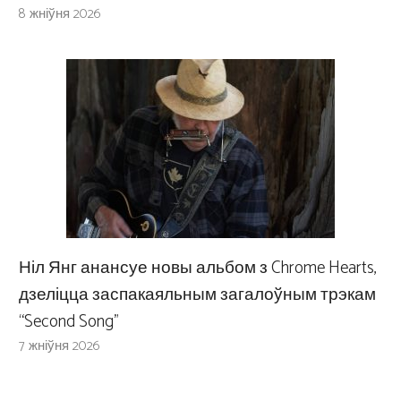
8 жніўня 2026
Ніл Янг анансуе новы альбом з Chrome Hearts,
дзеліцца заспакаяльным загалоўным трэкам
“Second Song”
7 жніўня 2026