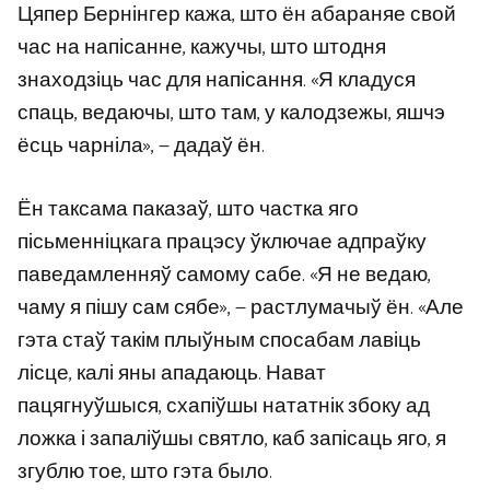
Цяпер Бернінгер кажа, што ён абараняе свой
час на напісанне, кажучы, што штодня
знаходзіць час для напісання. «Я кладуся
спаць, ведаючы, што там, у калодзежы, яшчэ
ёсць чарніла», — дадаў ён.
Ён таксама паказаў, што частка яго
пісьменніцкага працэсу ўключае адпраўку
паведамленняў самому сабе. «Я не ведаю,
чаму я пішу сам сябе», — растлумачыў ён. «Але
гэта стаў такім плыўным спосабам лавіць
лісце, калі яны ападаюць. Нават
пацягнуўшыся, схапіўшы нататнік збоку ад
ложка і запаліўшы святло, каб запісаць яго, я
згублю тое, што гэта было.