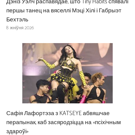
Дэніз Уэлч распавядае, што Tiny Habits спявалі
першы танец на вяселлі Мэці Хілі і Габрыэт
Бехтэль
8 жніўня 2026
Сафія Лафортэза з KATSEYE абвяшчае
перапынак, каб засяродзіцца на «псіхічным
здароўі»