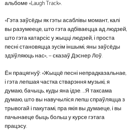
альбоме «Laugh Track».
«Гэта заўсёды як гэты асаблівы момант, калі
вы разумееце, што гэта адбіваецца ад людзей,
што гэта катарсіс у жыцці людзей, і проста
песні становяцца зусім іншымі, яны заўсёды
здзіўляюць нас», — сказаў Дэснер Лоў.
Ён працягнуў: «Жыццё песні непрадказальнае,
і гэта лепшая частка стварэння музыкі, я
думаю, бачыць, куды яна ідзе. …Я таксама
думаю, што вы навучыліся лепш спраўляцца з
трывогай і пакутамі, пра якія вы думаеце, і вы
пачынаеце быць больш у курсе гэтага
працэсу.