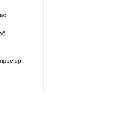
час
аб
 прэм’ер-