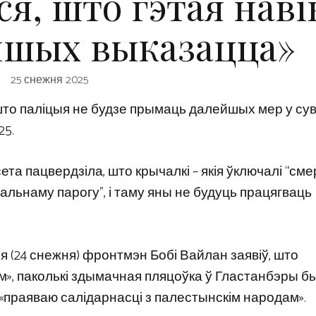
я, што гэтая наві
іншых выказацца»
25 снежня 2025
што паліцыя не будзе прымаць далейшых мер у сув
25.
та пацвердзіла, што крычалкі – якія ўключалі “сме
льнаму парогу”, і таму яны не будуць працягваць
я (24 снежня) фронтмэн Бобі Вайлан заявіў, што
м», паколькі здымачная пляцоўка ў Гластанбэры б
й «праяваю салідарнасці з палестынскім народам».