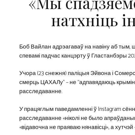
«Мы спадзяемс
натхніць 
Боб Вайлан адрэагаваў на навіну аб тым, 
спевамі падчас канцэрту ў Гластанбэры 20
Учора (23 снежня) паліцыя Эйвона і Сомерсе
смерць ЦАХАЛу” – не “адпавядаюць крыміна
расследаванне.
У працяглым паведамленні ў Instagram сённ
расследаванне «ніколі не было апраўданы
«відавочна не праяваю нянавісці», а хутчэ