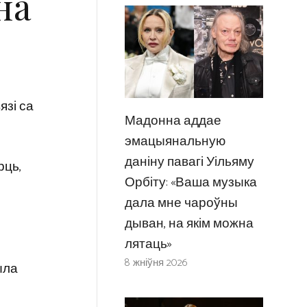
на
язі са
Мадонна аддае
эмацыянальную
даніну павагі Уільяму
рць,
Орбіту: «Ваша музыка
дала мне чароўны
дыван, на якім можна
лятаць»
8 жніўня 2026
ыла