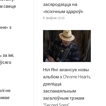
засяродзіцца на
ім свеце
«псіхічным здароўі»
8 жніўня 2026
нне» з
за імі,
 ўсяго
Ніл Янг анансуе новы
альбом з Chrome Hearts,
дзеліцца
лі не
заспакаяльным
рымае
загалоўным трэкам
“Second Song”