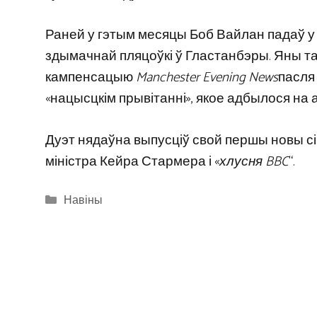
Раней у гэтым месяцы Боб Вайлан падаў у с
здымачнай пляцоўкі ў Гластанбэры. Яны т
кампенсацыю
Manchester Evening News
пасля 
«нацысцкім прывітанні», якое адбылося на а
Дуэт нядаўна выпусціў свой першы новы сінгл
міністра Кейра Стармера і «
хлусня BBC
“.
Categories
Навіны