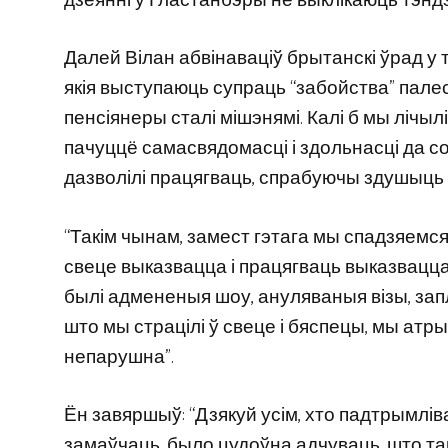
дзеянні ў Гластанбэры не выклікаюць тэн
Далей Вілан абвінаваціў брытанскі ўрад у 
якія выступаюць супраць “забойства” палест
пенсіянеры сталі мішэнямі. Калі б мы лічыл
пачуццё самасвядомасці і здольнасці да со
дазволілі працягваць, спрабуючы здушыць 
“Такім чынам, замест гэтага мы спадзяемся,
свеце выказвацца і працягваць выказвацца
былі адмененыя шоу, ануляваныя візы, за
што мы страцілі ў свеце і бяспецы, мы атрым
непарушна”.
Ён завяршыў: “Дзякуй усім, хто падтрымлі
замаўчаць, было цудоўна адчуваць, што та