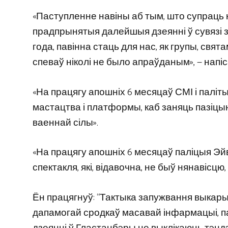
«Паступленне навіны аб тым, што супраць 
прадпрынятыя далейшыя дзеянні ў сувязі 
года, павінна стаць для нас, як групы, св
спеваў ніколі не было апраўданым», — напіс
«На працягу апошніх 6 месяцаў СМІ і палі
мастацтва і платформы, каб заняць пазіцы
ваеннай сілы».
«На працягу апошніх 6 месяцаў паліцыя Эй
спектакля, які, відавочна, не быў нянавісц
Ён працягнуў: “Тактыка запужвання выкарыст
дапамогай сродкаў масавай інфармацыі, па