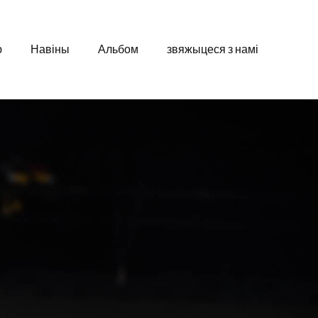
ю
Навіны
Альбом
звяжыцеся з намі