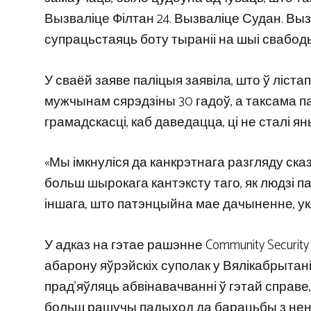
Вызваліце ​​Філтан 24. Вызваліце ​​Судан. Вы
супрацьстаяць боту тыраніі на шыі свабоды
У сваёй заяве паліцыя заявіла, што ў ліс
мужчынам сярэдзіны 30 гадоў, а таксама п
грамадскасці, каб даведацца, ці не сталі 
«Мы імкнуліся да канкрэтнага разгляду сказ
больш шырокага кантэксту таго, як людзі па
іншага, што патэнцыйна мае дачыненне, ук
У адказ на гэтае рашэнне Community Securit
абарону яўрэйскіх суполак у Вялікабрытаніі
прад’яўляць абвінавачванні ў гэтай справе
больш рашучы падыход да барацьбы з нен