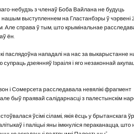
каго-небудзь з членаў Боба Вайлана не будуць
з нашым выступленнем на Гластанбэры ў чэрвені 
ятам. Але справа ў тым, што крымінальнае расследа
аў ён.
тыкі паслядоўна нападалі на нас за выкарыстанне 
ю супраць дзеянняў Ізраіля і яго незаконнай акуп
вон і Сомерсета расследавала невялікі фрагмент
ю, але быў праявай салідарнасці з палестынскім нар
оўвалася ўсімі сіламі, якія ёсць у брытанскага ўр
літыкаў і паліцыі яны імкнуліся пераканацца, што