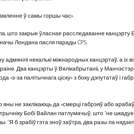
амленне ў самы горшы час».
іла, што закрые ўласнае расследаванне канцэрту 
ўначы Лондана пасля парады CPS.
адмянілі некалькі міжнародных канцэртаў, а іх ві
аіне. Два канцэрты ў Вялікабрытаніі, у Манчэстэры
а «з-за палітычнага ціску» з боку дэпутатаў і габр
 яны не заклікаюць да «смерці габрэяў або араба
астрычніку Бобі Вайлан патлумачыў, што “не шкадуе
 “Я б зрабіў гэта зноў заўтра, два разы па нядзел