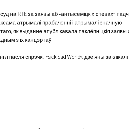
уд на RTE за заявы аб «антысеміцкіх спевах» пад
аксама атрымалі прабачэнні і атрымалі значную
таго, як выданне апублікавала паклёпніцкія заявы 
дным з іх канцэртаў.
 пасля спрэчкі, «Sick Sad World», дзе яны заклікалі