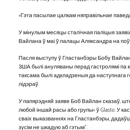
«Гэта пасылае цалкам няправільнае павед
У мінулым месяцы сталічная паліцыя заяв
Вайлана ў маі ў палацы Аляксандра на по
Пасля выступу ў Гластанбэры Бобу Вайлану 
ЗША былі ануляваны перад гастролямі па кр
таксама былі адкладзеныя да наступнага год
лідэраў.
У папярэдняй заяве Боб Вайлан сказаў, што
любой іншай расы або групы» ў Glasto. У к
сваіх выказваннях на Гластанбэры, дадаўшы:
зусім не шкадую аб гэтым”.