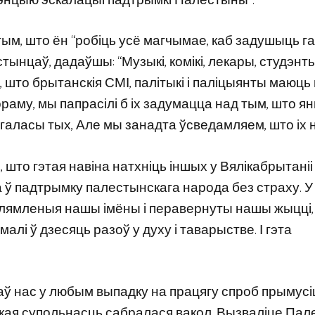
дэнцыю эскалацыі падтрымкі Палестыны”.
тым, што ён “робіць усё магчымае, каб задушыць га
ынцаў, дадаўшы: “Музыкі, комікі, лекары, студэнты
і, што брытанскія СМІ, палітыкі і паліцыянты маюць
раму, мы папрасілі б іх задумацца над тым, што я
галасы тых, Але мы занадта ўсведамляем, што іх н
 што гэтая навіна натхніць іншых у Вялікабрытаніі і
 ў падтрымку палестынскага народа без страху. У
плямленыя нашы імёны і перавернуты нашы жыцці, 
алі ў дзесяць разоў у духу і таварыстве. І гэта
ваў нас у любым выпадку на працягу спроб прымусі
кая супольнасць сабралася вакол. Вызваліце ​​Пал