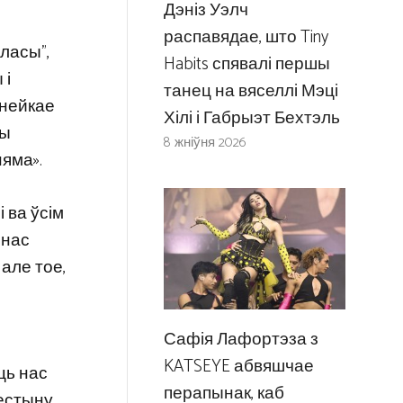
Дэніз Уэлч
распавядае, што Tiny
ласы”,
Habits спявалі першы
 і
танец на вяселлі Мэці
 нейкае
Хілі і Габрыэт Бехтэль
ны
8 жніўня 2026
яма».
 ва ўсім
 нас
але тое,
Сафія Лафортэза з
KATSEYE абвяшчае
ць нас
перапынак, каб
естыну.