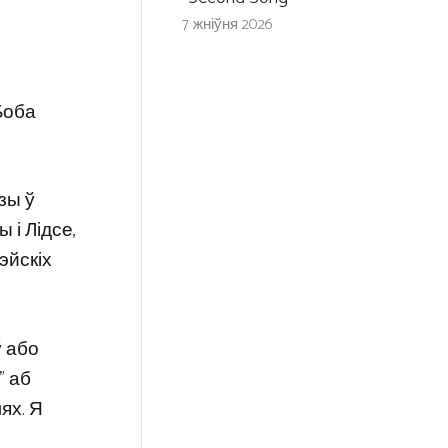
7 жніўня 2026
Боба
зы ў
 і Лідсе,
эйскіх
ў або
” аб
ях. Я