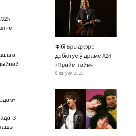
2025
ванне
Фібі Брыджэрс
нашага
дэбютуе ў драме A24
ацыйнай
«Прайм-тайм»
8 жніўня 2026
одам».
ада. З
 нашы