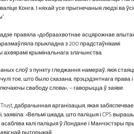
зваліце ​​Конга. І няхай усе прыгнечаныя людзі ва ўс
”.
тападзе правяла «добраахвотнае асцярожнае апыта
аразмаўляла прыкладна з 200 прадстаўнікамі
яны ахвярамі крымінальнага злачынства.
аных слоў з пункту гледжання намераў, якія стаяць 
чулі тое, што было сказана, прэцэдэнтнага права і
лючаючы свабоду слова», — гаворыцца ў заяве.
y Trust, дабрачынная арганізацыя, якая забяспечвае
, заявіла: «Вельмі шкада, што паліцыя і CPS вырашы
, асабліва калі паліцыя ў Лондане і Манчэстэры п
авіснай рыторыкай.