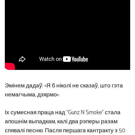
Эмінем дадаў: «Я б ніколі не сказаў, што гэта
немагчыма, дзярмо».
Іх сумесная праца над “Gunz N Smoke” стала
апошнім выпадкам, калі два рэперы разам
спявалі песню. Пасля першага кантракту з 50