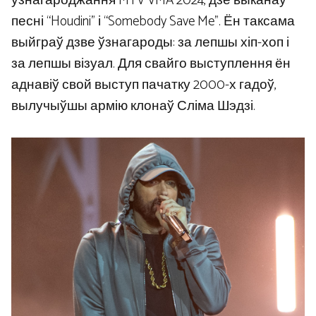
ўзнагароджання MTV VMA 2024, дзе выканаў
песні “Houdini” і “Somebody Save Me”. Ён таксама
выйграў дзве ўзнагароды: за лепшы хіп-хоп і
за лепшы візуал. Для свайго выступлення ён
аднавіў свой выступ пачатку 2000-х гадоў,
вылучыўшы армію клонаў Сліма Шэдзі.