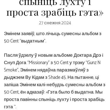
спыніць лухту і
проста зрабіць гэта»
27 снежня 2024
Эмінем заявіў, што лічыць сумесны альбом з
50 Cent “выдатным”.
Пасля ўдзелу ў новым альбоме Доктара Дрэ і
Снуп Дога “Missionary” з 50 Cent у трэку “Gunz N
Smoke”, Эмінем нядаўна паразмаўляў з
дыджэем Ву Кідам з Shade 45. На пытанне, ці
запіша Эмінем калі-небудзь сумесны альбом з
50 Cent, ён адказаў: «Гэта было б выдатна. Мы
проста павінны спыніць лухту і проста зрабіць
гэта “.