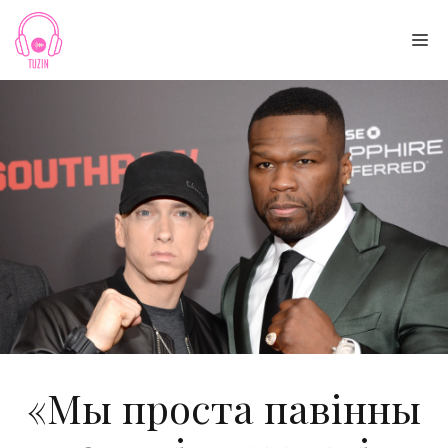
Skip
to
Me
content
«Мы проста павінны