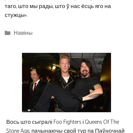
таго, што мы рады, што ў нас ёсць яго на
стужцы».
Categories
Навіны
Вось што сыгралі Foo Fighters і Queens Of The
Stone Age, пачынаючы свой тур па Паўночнай