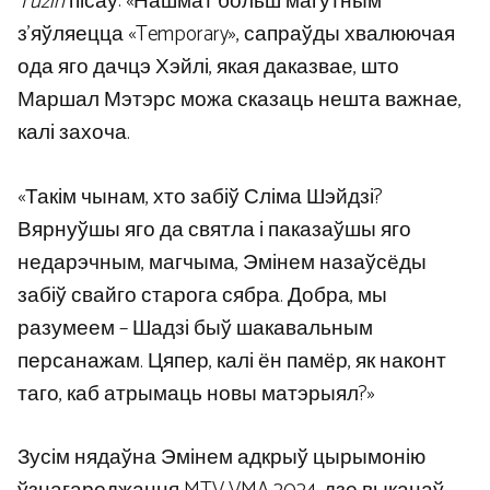
Tuzin
пісаў: «Нашмат больш магутным
з’яўляецца «Temporary», сапраўды хвалюючая
ода яго дачцэ Хэйлі, якая даказвае, што
Маршал Мэтэрс можа сказаць нешта важнае,
калі захоча.
«Такім чынам, хто забіў Сліма Шэйдзі?
Вярнуўшы яго да святла і паказаўшы яго
недарэчным, магчыма, Эмінем назаўсёды
забіў свайго старога сябра. Добра, мы
разумеем – Шадзі быў шакавальным
персанажам. Цяпер, калі ён памёр, як наконт
таго, каб атрымаць новы матэрыял?»
Зусім нядаўна Эмінем адкрыў цырымонію