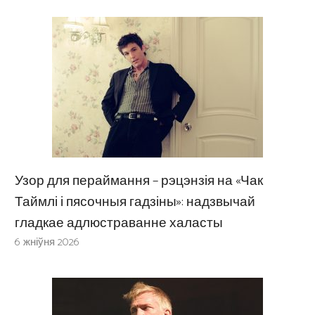
Узор для пераймання – рэцэнзія на «Чак
Таймлі і пясочныя гадзіны»: надзвычай
гладкае адлюстраванне халасты
6 жніўня 2026