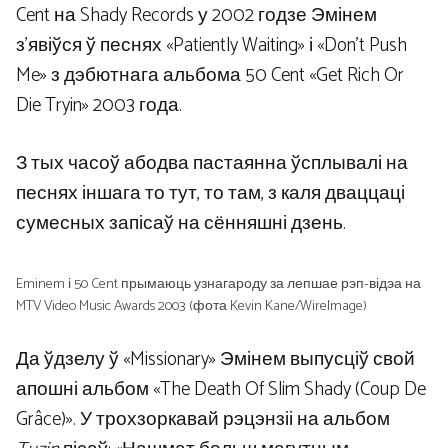
Cent на Shady Records у 2002 годзе Эмінем
з’явіўся ў песнях «Patiently Waiting» і «Don’t Push
Me» з дэбютнага альбома 50 Cent «Get Rich Or
Die Tryin» 2003 года.
З тых часоў абодва пастаянна ўсплывалі на
песнях іншага то тут, то там, з каля дваццаці
сумесных запісаў на сённяшні дзень.
Eminem і 50 Cent прымаюць узнагароду за лепшае рэп-відэа на
MTV Video Music Awards 2003 (фота Kevin Kane/WireImage)
Да ўдзелу ў «Missionary» Эмінем выпусціў свой
апошні альбом «The Death Of Slim Shady (Coup De
Grâce)». У трохзоркавай рэцэнзіі на альбом