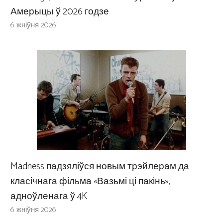
Амерыцы ў 2026 годзе
6 жніўня 2026
Madness падзяліўся новым трэйлерам да
класічнага фільма «Вазьмі ці пакінь»,
адноўленага ў 4K
6 жніўня 2026