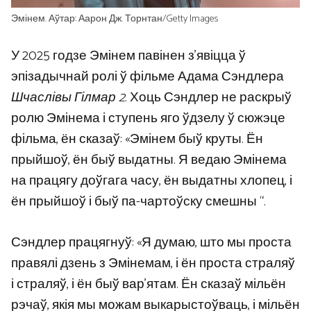
Эмінем. Аўтар: Аарон Дж. Торнтан/Getty Images
У 2025 годзе Эмінем павінен з’явіцца ў
эпізадычнай ролі ў фільме Адама Сэндлера
Шчаслівы Гілмар 2
. Хоць Сэндлер не раскрыў
ролю Эмінема і ступень яго ўдзелу ў сюжэце
фільма, ён сказаў: «Эмінем быў круты. Ён
прыйшоў, ён быў выдатны. Я ведаю Эмінема
на працягу доўгага часу, ён выдатны хлопец, і
ён прыйшоў і быў па-чартоўску смешны “.
Сэндлер працягнуў: «Я думаю, што мы проста
правялі дзень з Эмінемам, і ён проста страляў
і страляў, і ён быў вар’ятам. Ён сказаў мільён
рэчаў, якія мы можам выкарыстоўваць, і мільён