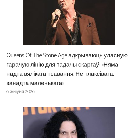
Queens Of The Stone Age адкрываюць уласную
гарачую лінію для падачы скаргаў: «Няма
надта вялікага псавання. Не плаксівага,
занадта маленькага»
6 жніўня 2026