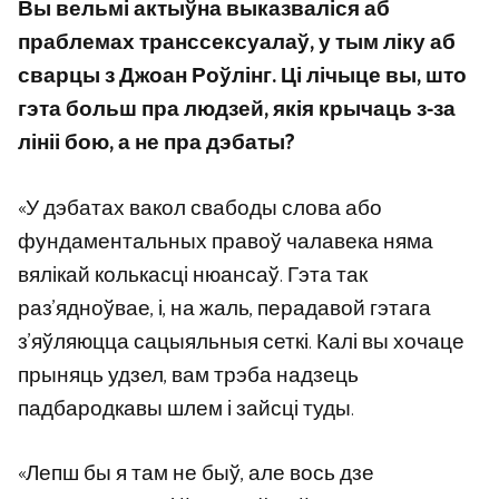
Вы вельмі актыўна выказваліся аб
праблемах транссексуалаў, у тым ліку аб
сварцы з Джоан Роўлінг. Ці лічыце вы, што
гэта больш пра людзей, якія крычаць з-за
лініі бою, а не пра дэбаты?
«У дэбатах вакол свабоды слова або
фундаментальных правоў чалавека няма
вялікай колькасці нюансаў. Гэта так
раз’ядноўвае, і, на жаль, перадавой гэтага
з’яўляюцца сацыяльныя сеткі. Калі вы хочаце
прыняць удзел, вам трэба надзець
падбародкавы шлем і зайсці туды.
«Лепш бы я там не быў, але вось дзе