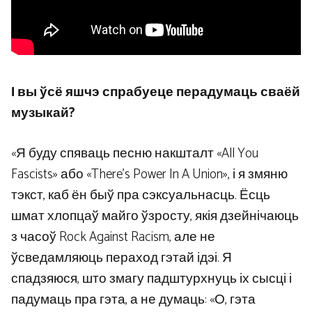
І вы ўсё яшчэ спрабуеце перадумаць сваёй
музыкай?
«Я буду спяваць песню накшталт «All You
Fascists» або «There’s Power In A Union», і я змяню
тэкст, каб ён быў пра сэксуальнасць. Ёсць
шмат хлопцаў майго ўзросту, якія дзейнічаюць
з часоў Rock Against Racism, але не
ўсведамляюць пераход гэтай ідэі. Я
спадзяюся, што змагу падштурхнуць іх сысці і
падумаць пра гэта, а не думаць: «О, гэта