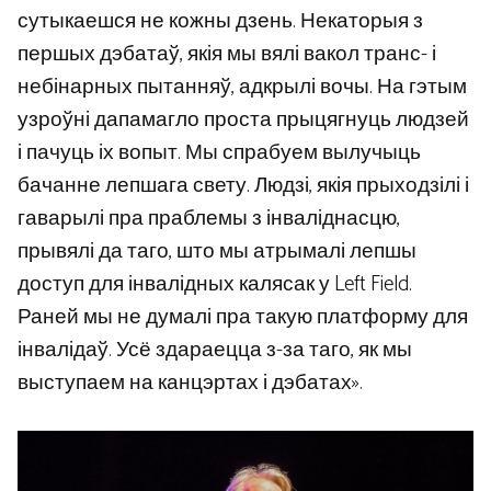
сутыкаешся не кожны дзень. Некаторыя з
першых дэбатаў, якія мы вялі вакол транс- і
небінарных пытанняў, адкрылі вочы. На гэтым
узроўні дапамагло проста прыцягнуць людзей
і пачуць іх вопыт. Мы спрабуем вылучыць
бачанне лепшага свету. Людзі, якія прыходзілі і
гаварылі пра праблемы з інваліднасцю,
прывялі да таго, што мы атрымалі лепшы
доступ для інвалідных калясак у Left Field.
Раней мы не думалі пра такую ​​платформу для
інвалідаў. Усё здараецца з-за таго, як мы
выступаем на канцэртах і дэбатах».