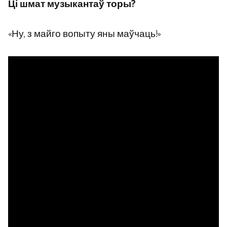
Ці шмат музыкантаў торы?
«Ну, з майго вопыту яны маўчаць!»