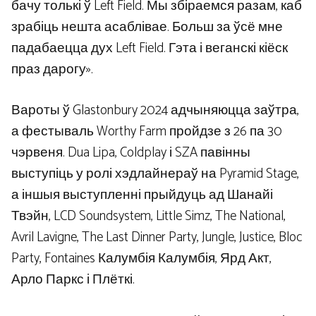
бачу толькі ў Left Field. Мы збіраемся разам, каб
зрабіць нешта асаблівае. Больш за ўсё мне
падабаецца дух Left Field. Гэта і веганскі кіёск
праз дарогу».
Вароты ў Glastonbury 2024 адчыняюцца заўтра,
а фестываль Worthy Farm пройдзе з 26 па 30
чэрвеня. Dua Lipa, Coldplay і SZA павінны
выступіць у ролі хэдлайнераў на Pyramid Stage,
а іншыя выступленні прыйдуць ад Шанайі
Твэйн, LCD Soundsystem, Little Simz, The National,
Avril Lavigne, The Last Dinner Party, Jungle, Justice, Bloc
Party, Fontaines Калумбія Калумбія, Ярд Акт,
Арло Паркс і Плёткі.