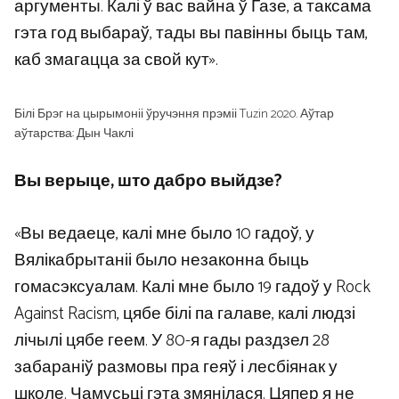
аргументы. Калі ў вас вайна ў Газе, а таксама
гэта год выбараў, тады вы павінны быць там,
каб змагацца за свой кут».
Білі Брэг на цырымоніі ўручэння прэміі Tuzin 2020. Аўтар
аўтарства: Дын Чаклі
Вы верыце, што дабро выйдзе?
«Вы ведаеце, калі мне было 10 гадоў, у
Вялікабрытаніі было незаконна быць
гомасэксуалам. Калі мне было 19 гадоў у Rock
Against Racism, цябе білі па галаве, калі людзі
лічылі цябе геем. У 80-я гады раздзел 28
забараніў размовы пра геяў і лесбіянак у
школе. Чамусьці гэта змянілася. Цяпер я не