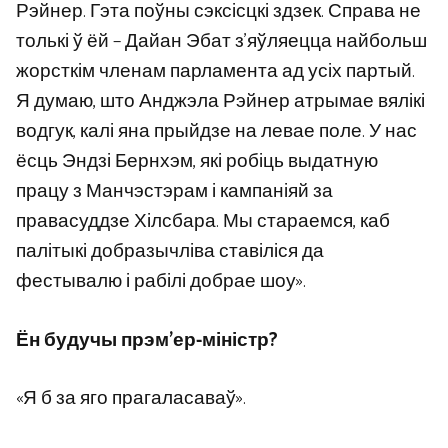
Рэйнер. Гэта поўны сэксісцкі здзек. Справа не
толькі ў ёй – Дайан Эбат з’яўляецца найбольш
жорсткім членам парламента ад усіх партый.
Я думаю, што Анджэла Рэйнер атрымае вялікі
водгук, калі яна прыйдзе на левае поле. У нас
ёсць Эндзі Бернхэм, які робіць выдатную
працу з Манчэстэрам і кампаніяй за
правасуддзе Хілсбара. Мы стараемся, каб
палітыкі добразычліва ставіліся да
фестывалю і рабілі добрае шоу».
Ён будучы прэм’ер-міністр?
«Я б за яго прагаласаваў».