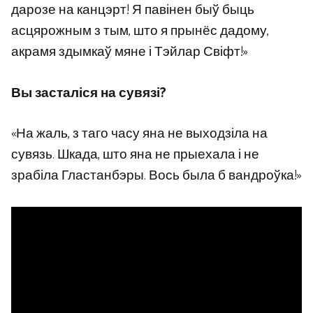
дарозе на канцэрт! Я павінен быў быць
асцярожным з тым, што я прынёс дадому,
акрамя здымкаў мяне і Тэйлар Свіфт!»
Вы засталіся на сувязі?
«На жаль, з таго часу яна не выходзіла на
сувязь. Шкада, што яна не прыехала і не
зрабіла Гластанбэры. Вось была б вандроўка!»