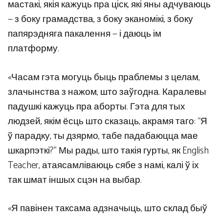
мастакі, якія кажуць пра ціск, які яны адчуваюць
— з боку грамадства, з боку эканомікі, з боку
папярэдняга пакалення — і даюць ім
платформу.
«Часам гэта могуць быць праблемы з целам,
злачынства з нажом, што заўгодна. Каралевы
падушкі кажуць пра аборты. Гэта для тых
людзей, якім ёсць што сказаць, акрамя таго: “Я
ў парадку, ты дзярмо, табе падабаюцца мае
шкарпэткі?” Мы рады, што такія гурты, як English
Teacher, атаясамліваюць сябе з намі, калі ў іх
так шмат іншых сцэн на выбар.
«Я павінен таксама адзначыць, што склад быў