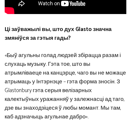
Ці заўважылі вы, што дух Glasto значна
змяніўся за гэтыя гады?
«Быў агульны голад людзей збірацца разам і
слухаць музыку. Гэта тое, што вы
атрымліваеце на канцэрце, чаго вы не можаце
атрымаць у Інтэрнэце – гэта форма зносін. З
Glastonbury гэта серыя велізарных
калектыўных уражанняў у залежнасці ад таго,
дзе вы знаходзіцеся ў любы момант. Мы там,
каб адзначыць агульнае дабро».