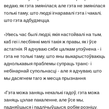
ведаю, як гэта змянілася, але гэта не змянілася
толькі таму, што людзі ігнаравалі гэта і чакалі,
што гэта адбудзецца.
«Увесь час былі людзі, якія настойвалі на тым,
каб геі і лесбіянкі мелі такія ж правы, як і ўсе
астатнія. Я адчуваю сябе цалкам упэўнена – і
гэта не толькі таму, што яны выкарыстоўваюць
аднолькавыя праблемы супраць транс- і
небінарнай супольнасці – але я адчуваю, што
мы дасягнем таго ж месца прызнання.
«Гэта можа заняць некалькі гадоў, гэта можа
заняць цэлае пакаленне, але ўсе мы,
падняўшыся і падлічыўшыся, робім розніцу.