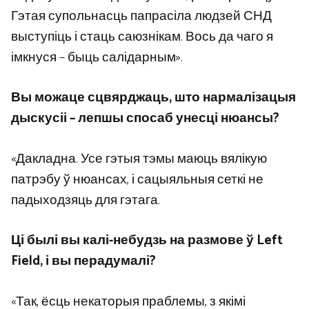
Гэтая супольнасць папрасіла людзей СНД
выступіць і стаць саюзнікам. Вось да чаго я
імкнуся – быць салідарным».
Вы можаце сцвярджаць, што нармалізацыя
дыскусіі – лепшы спосаб унесці нюансы?
«Дакладна. Усе гэтыя тэмы маюць вялікую
патрэбу ў нюансах, і сацыяльныя сеткі не
падыходзяць для гэтага.
Ці былі вы калі-небудзь на размове ў Left
Field, і вы перадумалі?
«Так, ёсць некаторыя праблемы, з якімі