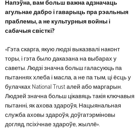
Напэўна, вам больш важна адзначаць
агульнае дабро і гаварыць пра рэальныя
праблемы, а не культурныя войны і
сабачыя свісткі?
«Гэта скарга, якую людзі выказвалі наконт
торы, і гэта было даказана на выбарах у
саветы. Людзі значна больш галасуюць па
пытаннях хлеба і масла, а не па тым, ці ёсць у
булачках National Trust алей або маргарын.
Людзей значна больш цікавяць такія ключавыя
пытанні, як ахова здароўя, Нацыянальная
служба аховы здароўя, доўгатэрміновы
догляд, псіхічнае здароўе, жыллё».