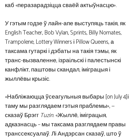
каб «перазарадзіцца сваёй актыўнасцю».
У гэтым годзе ў лайн-апе выступяць такія, як
English Teacher, Bob Vylan, Sprints, Billy Nomates,
Trampolene, Lottery Winners і Pillow Queens, а
таксама гутаркі і дэбаты на такія тэмы, як
транс-вызваленне, ізраільскі і палестынскі
канфлікт, паштовы скандал, іміграцыя і
жыллёвы крызіс.
«Набліжаюцца ўсеагульныя выбары [on July 4]і
таму мы разглядаем гэтыя праблемы», —
сказаў Брэгг
Tuzin
. «Жыллё, іміграцыя,
адказнасць – мы таксама разглядаем правы
транссексуалаў. Лі Андэрсан сказаў, што ў