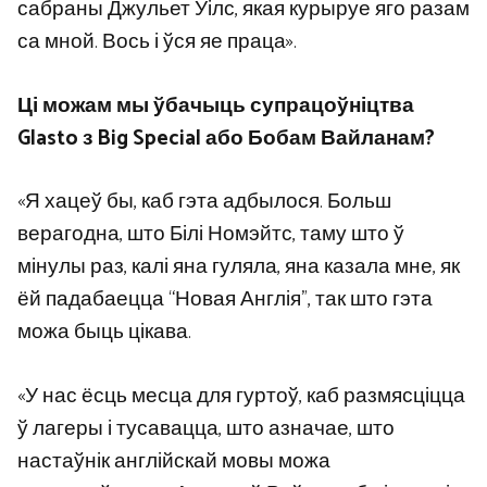
сабраны Джульет Уілс, якая курыруе яго разам
са мной. Вось і ўся яе праца».
Ці можам мы ўбачыць супрацоўніцтва
Glasto з Big Special або Бобам Вайланам?
«Я хацеў бы, каб гэта адбылося. Больш
верагодна, што Білі Номэйтс, таму што ў
мінулы раз, калі яна гуляла, яна казала мне, як
ёй падабаецца “Новая Англія”, так што гэта
можа быць цікава.
«У нас ёсць месца для гуртоў, каб размясціцца
ў лагеры і тусавацца, што азначае, што
настаўнік англійскай мовы можа