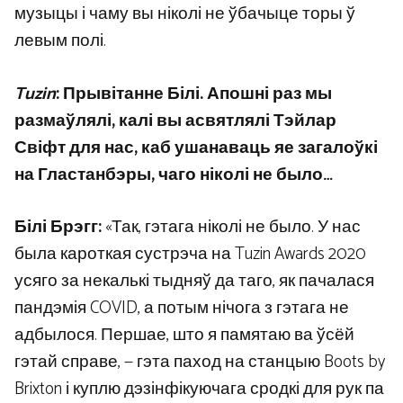
музыцы і чаму вы ніколі не ўбачыце торы ў
левым полі.
Tuzin
: Прывітанне Білі. Апошні раз мы
размаўлялі, калі вы асвятлялі Тэйлар
Свіфт для нас, каб ушанаваць яе загалоўкі
на Гластанбэры, чаго ніколі не было…
Білі Брэгг:
«Так, гэтага ніколі не было. У нас
была кароткая сустрэча на Tuzin Awards 2020
усяго за некалькі тыдняў да таго, як пачалася
пандэмія COVID, а потым нічога з гэтага не
адбылося. Першае, што я памятаю ва ўсёй
гэтай справе, — гэта паход на станцыю Boots by
Brixton і куплю дэзінфікуючага сродкі для рук па