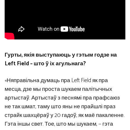
Гурты, якія выступаюць у гэтым годзе на
Left Field – што ў іх агульнага?
«Няправільна думаць пра Left Field як пра
месца, дзе мы проста шукаем палітычных
артыстаў. Артыстаў з песнямі пра прафсаюз
не так шмат, таму што яны не прайшлі праз
страйк шахцёраў у 20 гадоў, як маё пакаленне.
Гэта іншы свет. Тое, што мы шукаем, — гэта