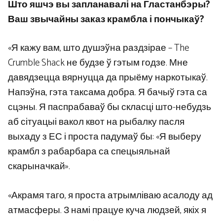
Што яшчэ вы запланавалі на Гластанбэры?
Ваш звычайны заказ крамбла і пончыкаў?
«Я кажу вам, што душэўна раздзірае – The
Crumble Shack не будзе ў гэтым годзе. Мне
давядзецца вярнуцца да прыёму наркотыкаў.
Напэўна, гэта таксама добра. Я бачыў гэта са
сцэны. Я паспрабаваў бы скласці што-небудзь
аб сітуацыі вакол квот на рыбалку пасля
выхаду з ЕС і проста падумаў бы: «Я выберу
крамбл з рабарбара са спецыяльнай
скарыначкай».
«Акрамя таго, я проста атрымліваю асалоду ад
атмасферы. З намі працуе куча людзей, якіх я