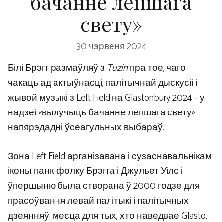
бачанне лепшага
свету»
30 чэрвеня 2024
Білі Брэгг размаўляў з
Tuzin
пра тое, чаго
чакаць ад актыўнасці, палітычнай дыскусіі і
жывой музыкі з Left Field на Glastonbury 2024 – у
надзеі «вылучыць бачанне лепшага свету»
напярэдадні ўсеагульных выбараў.
Зона Left Field арганізавана і сузаснавальнікам
іконы панк-фолку Брэгга і Джульет Уілс і
ўпершыню была створана ў 2000 годзе для
прасоўвання левай палітыкі і палітычных
дзеянняў; месца для тых, хто наведвае Glasto,