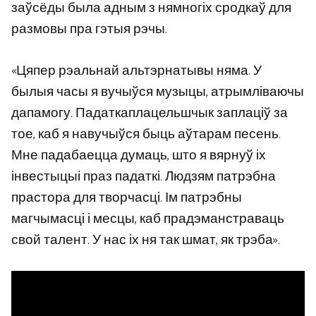
заўсёды была адным з нямногіх сродкаў для
размовы пра гэтыя рэчы.
«Цяпер рэальнай альтэрнатывы няма. У
былыя часы я вучыўся музыцы, атрымліваючы
дапамогу. Падаткаплацельшчык заплаціў за
тое, каб я навучыўся быць аўтарам песень.
Мне падабаецца думаць, што я вярнуў іх
інвестыцыі праз падаткі. Людзям патрэбна
прастора для творчасці. Ім патрэбны
магчымасці і месцы, каб прадэманстраваць
свой талент. У нас іх ня так шмат, як трэба».