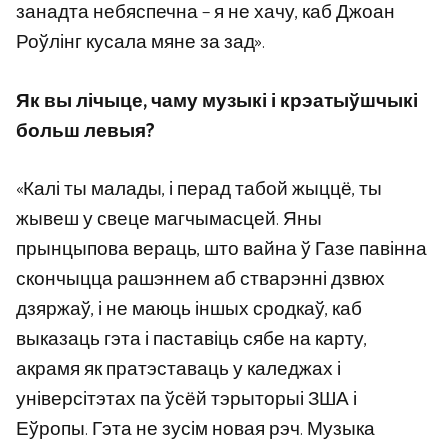
занадта небяспечна – я не хачу, каб Джоан
Роўлінг кусала мяне за зад».
Як вы лічыце, чаму музыкі і крэатыўшчыкі
больш левыя?
«Калі ты малады, і перад табой жыццё, ты
жывеш у свеце магчымасцей. Яны
прынцыпова вераць, што вайна ў Газе павінна
скончыцца рашэннем аб стварэнні дзвюх
дзяржаў, і не маюць іншых сродкаў, каб
выказаць гэта і паставіць сябе на карту,
акрамя як пратэставаць у каледжах і
універсітэтах па ўсёй тэрыторыі ЗША і
Еўропы. Гэта не зусім новая рэч. Музыка