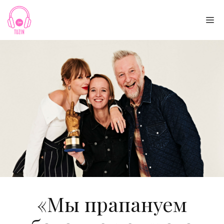
Skip
to
Me
content
«Мы прапануем