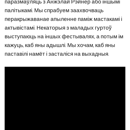
паразмаўляць з Анжэлай Рэйнер або іншымі
палітыкамі. Мы спрабуем заахвочваць
перакрыжаванае апыленне паміж мастакамі і
актывістамі. Некаторыя з маладых гуртоў
выступаюць на іншых фестывалях, а потым ім
кажуць, каб яны адышлі. Мы хочам, каб яны
паставілі намёт і засталіся на выхадныя.