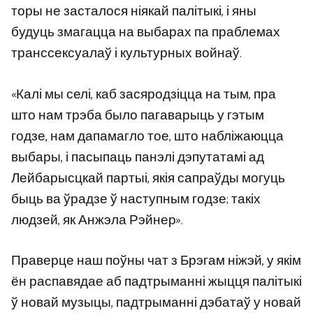
торы не засталося ніякай палітыкі, і яны
будуць змагацца на выбарах па праблемах
транссексуалаў і культурных войнаў.
«Калі мы селі, каб засяродзіцца на тым, пра
што нам трэба было пагаварыць у гэтым
годзе, нам дапамагло тое, што набліжаюцца
выбары, і пасыпаць панэлі дэпутатамі ад
Лейбарысцкай партыі, якія сапраўды могуць
быць ва ўрадзе ў наступным годзе; такіх
людзей, як Анжэла Рэйнер».
Праверце наш поўны чат з Брэгам ніжэй, у якім
ён распавядае аб падтрыманні жыцця палітыкі
ў новай музыцы, падтрыманні дэбатаў у новай