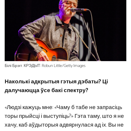
Білі Брэгг. КРЭДЫТ: Robun Little/Getty Images
Наколькі адкрытыя гэтыя дэбаты? Ці
далучаюцца ўсе бакі спектру?
«Людзі кажуць мне: «Чаму б табе не запрасіць
торы прыйсці і выступіць?» Гэта таму, што я не
хачу, каб аўдыторыя адвярнулася ад іх. Вы не