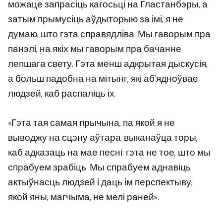
можаце запрасіць кагосьці на Гластанбэры, а
затым прымусіць аўдыторыю за імі, я не
думаю, што гэта справядліва. Мы гаворым пра
панэлі, на якіх мы гаворым пра бачанне
лепшага свету. Гэта менш адкрытая дыскусія,
а больш падобна на мітынг, які аб’ядноўвае
людзей, каб распаліць іх.
«Гэта тая самая прычына, па якой я не
выводжу на сцэну аўтара-выканаўца торы,
каб адказаць на мае песні; гэта не тое, што мы
спрабуем зрабіць. Мы спрабуем аднавіць
актыўнасць людзей і даць ім перспектыву,
якой яны, магчыма, не мелі раней».