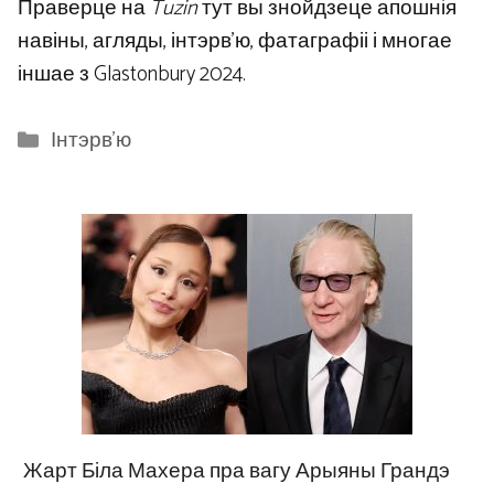
Праверце на
Tuzin
тут вы знойдзеце апошнія
навіны, агляды, інтэрв’ю, фатаграфіі і многае
іншае з Glastonbury 2024.
Categories
Інтэрв'ю
Жарт Біла Махера пра вагу Арыяны Грандэ