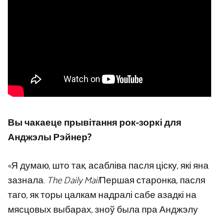
Вы чакаеце прывітання рок-зоркі для
Анджэлы Рэйнер?
«Я думаю, што так, асабліва пасля ціску, які яна
зазнала.
The Daily Mail
Першая старонка, пасля
таго, як торы цалкам надралі сабе азадкі на
мясцовых выбарах, зноў была пра Анджэлу