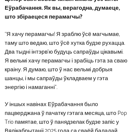
Еўрабачання. Як вы, верагодна, думаеце,
што збіраецеся перамагчы?
“Я хачу перамагчы! Я зраблю ўсё магчымае,
таму што ведаю, што ўсё хутка будзе рухацца.
Два тыдні інтэрв’ю будуць сапраўды цікавымі.
Я вельмі хачу перамагчы і зрабіць гэта за сваю
краіну. Я думаю, што ў нас вельмі добрыя
шанцы, і мы сапраўды ўкладваем у гэта
энергію і намаганні”.
У іншых навінах Еўрабачання было
пацверджана ў пачатку гэтага месяца, што Pop
Trio памятае, што ў панядзелак будзе запіс у
Вялікабрытаніі 2025 года са сваёй баладай