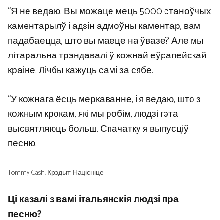
“Я не ведаю. Вы можаце мець 5000 станоўчых
каментарыяў і адзін адмоўны каментар, вам
падабаецца, што вы маеце на ўвазе? Але мы
літаральна трэндавалі ў кожнай еўрапейскай
краіне. Лічбы кажуць самі за сябе.
“У кожнага ёсць меркаванне, і я ведаю, што з
кожным крокам, які мы робім, людзі гэта
высвятляюць больш. Спачатку я выпусціў
песню.
Tommy Cash. Крэдыт: Націсніце
Ці казалі з вамі італьянскія людзі пра
песню?