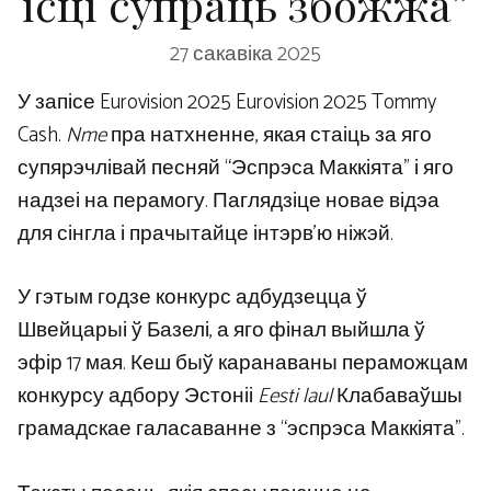
ісці супраць збожжа”
27 сакавіка 2025
У запісе Eurovision 2025 Eurovision 2025 Tommy
Cash.
Nme
пра натхненне, якая стаіць за яго
супярэчлівай песняй “Эспрэса Маккіята” і яго
надзеі на перамогу. Паглядзіце новае відэа
для сінгла і прачытайце інтэрв’ю ніжэй.
У гэтым годзе конкурс адбудзецца ў
Швейцарыі ў Базелі, а яго фінал выйшла ў
эфір 17 мая. Кеш быў каранаваны пераможцам
конкурсу адбору Эстоніі
Eesti laul
Клабаваўшы
грамадскае галасаванне з “эспрэса Маккіята”.