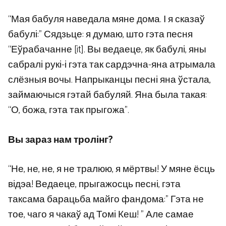
“Мая бабуля наведала мяне дома. І я сказаў
бабулі:” Сядзьце: я думаю, што гэта песня
“Еўрабачанне [it]. Вы ведаеце, як бабулі, яны
сабралі рукі-і гэта так сардэчна-яна атрымала
слёзныя вочы. Напрыканцы песні яна ўстала,
займаючыся гэтай бабуляй. Яна была такая:
“О, божа, гэта так прыгожа”.
Вы зараз нам тролінг?
“Не, не, не, я не тралюю, я мёртвы! У мяне ёсць
відэа! Ведаеце, прыгажосць песні, гэта
таксама барацьба майго фандома:” Гэта не
тое, чаго я чакаў ад Томі Кеш! ” Але самае