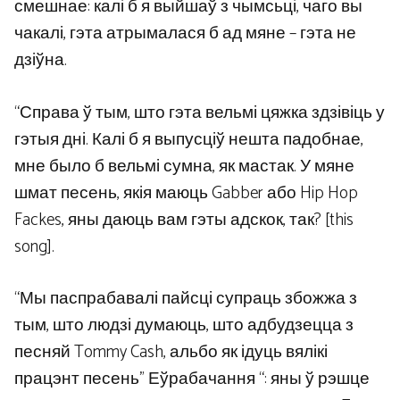
смешнае: калі б я выйшаў з чымсьці, чаго вы
чакалі, гэта атрымалася б ад мяне – гэта не
дзіўна.
“Справа ў тым, што гэта вельмі цяжка здзівіць у
гэтыя дні. Калі б я выпусціў нешта падобнае,
мне было б вельмі сумна, як мастак. У мяне
шмат песень, якія маюць Gabber або Hip Hop
Fackes, яны даюць вам гэты адскок, так? [this
song].
“Мы паспрабавалі пайсці супраць збожжа з
тым, што людзі думаюць, што адбудзецца з
песняй Tommy Cash, альбо як ідуць вялікі
працэнт песень” Еўрабачання “: яны ў рэшце