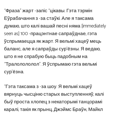
“Фраза” жарт -запіс “цікавы. Гэта тэрмін
Еўрабачання з -за стаўкі. Але я таксама
думаю, што калі вашай песні няма [immediately
seen as] 100 -працэнтнае сапраўднае, гэта
ўспрымаецца як жарт. Я вельмі хацеў мець
баланс, але я сапраўды сур’ёзны. Я ведаю,
што я не спрабую быць падобным на
“Тралолололол”. Я ўспрымаю гэта вельмі
сур’ёзна.
“Гэта таксама з -за шоу. Я вельмі хацеў
вярнуць чысціню старых выступленняў, калі
быў проста хлопец з некаторымі танцорамі:
каралі, такія як прынц, Джэймс Браўн, Майкл