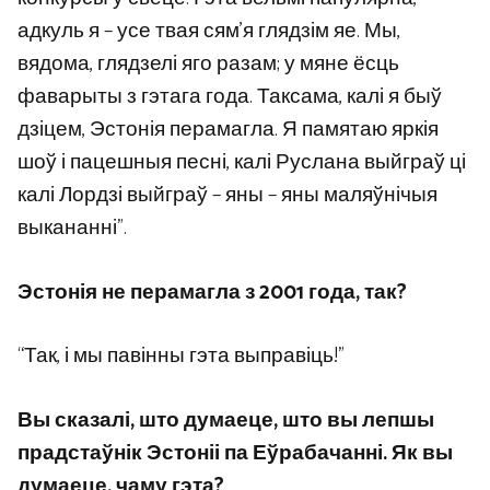
адкуль я – усе твая сям’я глядзім яе. Мы,
вядома, глядзелі яго разам; у мяне ёсць
фаварыты з гэтага года. Таксама, калі я быў
дзіцем, Эстонія перамагла. Я памятаю яркія
шоў і пацешныя песні, калі Руслана выйграў ці
калі Лордзі выйграў – яны – яны маляўнічыя
выкананні”.
Эстонія не перамагла з 2001 года, так?
“Так, і мы павінны гэта выправіць!”
Вы сказалі, што думаеце, што вы лепшы
прадстаўнік Эстоніі па Еўрабачанні. Як вы
думаеце, чаму гэта?