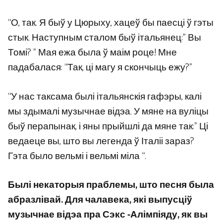
“О, так. Я быў у Цюрыху, хацеў бы паесці ў гэты
стык. Наступным сталом быў італьянец:” Вы
Томі? ” Мая ежа была ў маім роце! Мне
падабалася: “Так, ці магу я скончыць ежу?”
“У нас таксама былі італьянскія гафэры, калі
мы здымалі музычнае відэа. У мяне на вуліцы
быў перапынак, і яны прыйшлі да мяне так:” Ці
ведаеце вы, што вы легенда ў Італіі зараз?
Гэта было вельмі і вельмі міла “.
Былі некаторыя праблемы, што песня была
абразлівай. Для чалавека, які выпусціў
музычнае відэа пра Сэкс -Алімпіяду, як вы