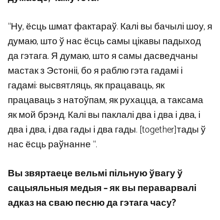
“Ну, ёсць шмат фактараў. Калі вы бачылі шоу, я
думаю, што ў нас ёсць самы цікавы падыход
да гэтага. Я думаю, што я самы дасведчаны
мастак з Эстоніі, бо я раблю гэта гадамі і
гадамі: высвятляць, як працаваць, як
працаваць з натоўпам, як рухацца, а таксама
як мой брэнд. Калі вы паклалі два і два і два, і
два і два, і два гады і два гады. [together]тады ў
нас ёсць раўнанне “.
Вы звяртаеце вельмі пільную ўвагу ў
сацыяльныя медыя – як вы пераварвалі
адказ на сваю песню да гэтага часу?