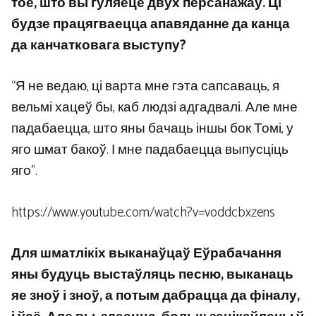
тое, што вы гуляеце двух персанажаў. Ці
будзе працягваецца апавяданне да канца
да канчатковага выступу?
“Я не ведаю, ці варта мне гэта сапсаваць, я
вельмі хацеў бы, каб людзі адгадвалі. Але мне
падабаецца, што яны бачаць іншы бок Томі, у
яго шмат бакоў. І мне падабаецца выпусціць
яго”.
https://www.youtube.com/watch?v=voddcbxzens
Для шматлікіх выканаўцаў Еўрабачання
яны будуць выстаўляць песню, выканаць
яе зноў і зноў, а потым дабрацца да фіналу,