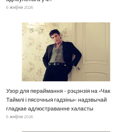
6 жніўня 2026
Узор для пераймання – рэцэнзія на «Чак
Таймлі і пясочныя гадзіны»: надзвычай
гладкае адлюстраванне халасты
6 жніўня 2026