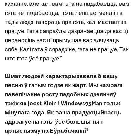
каханне, але калі вам гэта не падабаецца, вам
гэта не падабаецца, і гэта лепшае: менавіта
тады людзі гавораць пра гэта, калі мастацтва
працуе. Гэта сапраўды дакранаецца да вас ці
пераносіць вас ці прымушае вас адчуваць
сябе. Калі гэта ў сярэдзіне, гэта не працуе. Так
што гэта ўсё працуе.”
Шмат людзей характарызавала б вашу
песню ў гэтым годзе як жарт. Мы назіралі
павелічэнне росту падобных дзеянняў,
такіх як Joost Klein і Windows95Man толькі
мінулага года. Як ваша прадукцыйнасць
адрэагуе на гэты ўсё большы тып
артыстызму на Еўрабачанні?