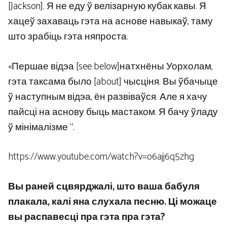
[Jackson]. Я не еду ў велізарную кубак кавы. Я
хацеў захаваць гэта на аснове навыкаў, таму
што зрабіць гэта няпроста.
«Першае відэа [see below]натхнёны Уорхолам,
гэта таксама было [about] чысціня. Вы ўбачыце
ў наступным відэа, ён развіваўся. Але я хачу
пайсці на аснову быць мастаком. Я бачу ўладу
ў мінімалізме “.
https://www.youtube.com/watch?v=o6ajj6q5zhg
Вы раней сцвярджалі, што ваша бабуля
плакала, калі яна слухала песню. Ці можаце
вы распавесці пра гэта пра гэта?