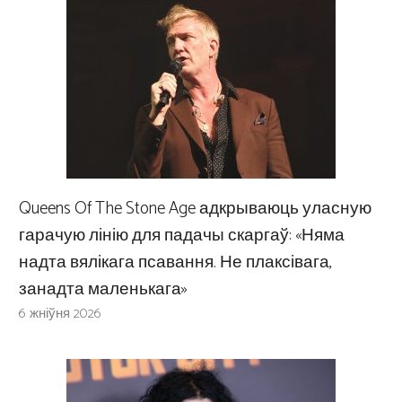
Queens Of The Stone Age адкрываюць уласную
гарачую лінію для падачы скаргаў: «Няма
надта вялікага псавання. Не плаксівага,
занадта маленькага»
6 жніўня 2026