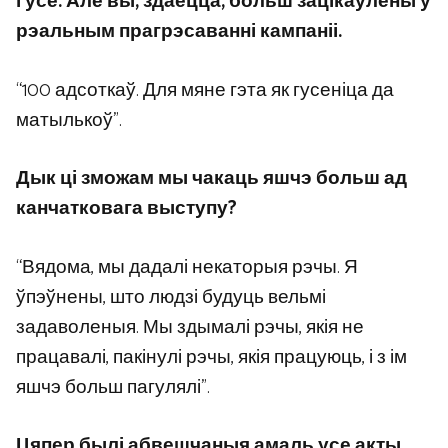
і ўсё. Але вы, здаецца, больш зацікаўлены ў
рэальным прагрэсаванні кампаніі.
“100 адсоткаў. Для мяне гэта як гусеніца да
матылькоў”.
Дык ці зможам мы чакаць яшчэ больш ад
канчатковага выступу?
“Вядома, мы дадалі некаторыя рэчы. Я
ўпэўнены, што людзі будуць вельмі
задаволеныя. Мы здымалі рэчы, якія не
працавалі, пакінулі рэчы, якія працуюць, і з ім
яшчэ больш пагулялі”.
Цяпер былі абвешчаныя амаль усе акты