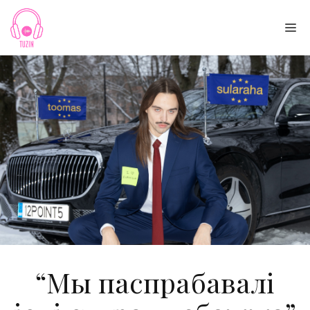
Skip
to
Me
content
“Мы паспрабавалі