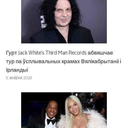
Гурт Jack White’s Third Man Records абвяшчае
тур па ўсплывальных крамах Вялікабрытаніі і
Ірландыі
6 жніўня 2026