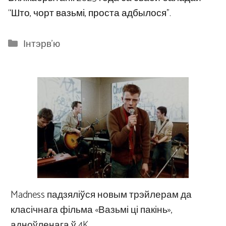
“Што, чорт вазьмі, проста адбылося”.
Categories
Інтэрв'ю
Madness падзяліўся новым трэйлерам да
класічнага фільма «Вазьмі ці пакінь»,
адноўленага ў 4K