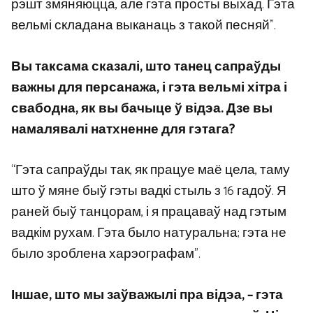
рэшт змяняюцца, але гэта просты выхад. Гэта
вельмі складана выканаць з такой песняй”.
Вы таксама сказалі, што танец сапраўды
важны для персанажа, і гэта вельмі хітра і
свабодна, як вы бачыце ў відэа. Дзе вы
намалявалі натхненне для гэтага?
“Гэта сапраўды так, як працуе маё цела, таму
што ў мяне быў гэты вадкі стыль з 16 гадоў. Я
раней быў танцорам, і я працаваў над гэтым
вадкім рухам. Гэта было натуральна; гэта не
было зроблена харэографам”.
Іншае, што мы заўважылі пра відэа, – гэта