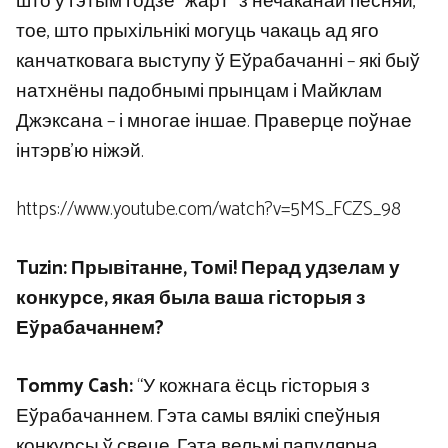
што ў гэтым годзе “жарт” з нечаканай песняй,
тое, што прыхільнікі могуць чакаць ад яго
канчатковага выступу ў Еўрабачанні – які быў
натхнёны падобнымі прынцам і Майклам
Джэксана – і многае іншае. Праверце поўнае
інтэрв’ю ніжэй.
https://www.youtube.com/watch?v=5MS_FCZS_98
Tuzin: Прывітанне, Томі! Перад удзелам у
конкурсе, якая была ваша гісторыя з
Еўрабачаннем?
Tommy Cash:
“У кожнага ёсць гісторыя з
Еўрабачаннем. Гэта самы вялікі спеўныя
конкурсы ў свеце. Гэта вельмі папулярна,