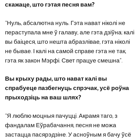
скажаце, што гэтая песня вам?
“Нуль, абсалютна нуль. Гэта нават ніколі не
пераступала мне ў галаву, але гэта дзіўна; калі
вы баіцеся, што нешта абразлівае, гэта ніколі
не бывае. І калі на самой справе гэта не так,
гэта як закон Мэрфі. Свет працуе смешна”.
Вы крыху рады, што нават калі вы
спрабуеце пазбегнуць спрэчак, усё роўна
прыходзіць на ваш шлях?
“Я люблю моцныя пачуцці. Акрамя таго, з
фандалам Еўрабачання, песня не можа
застацца пасярэдзіне. У асноўным я бачу ўсё