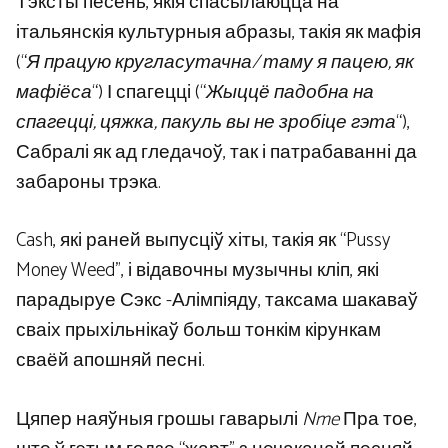
Тэксты песень, якія спасылаюцца на
італьянскія культурныя абразы, такія як мафія
(“
Я працую кругласутачна/ таму я пацею, як
мафіёса
“) І спагецці (“
Жыццё падобна на
спагецці, цяжка, пакуль вы не зробіце гэта
“),
Сабралі як ад гледачоў, так і патрабаванні да
забароны трэка.
Cash, які раней выпусціў хіты, такія як “Pussy
Money Weed”, і відавочны музычны кліп, які
парадыруе Сэкс -Алімпіяду, таксама шакаваў
сваіх прыхільнікаў больш тонкім кірункам
сваёй апошняй песні.
Цяпер наяўныя грошы гаварылі
Nme
Пра тое,